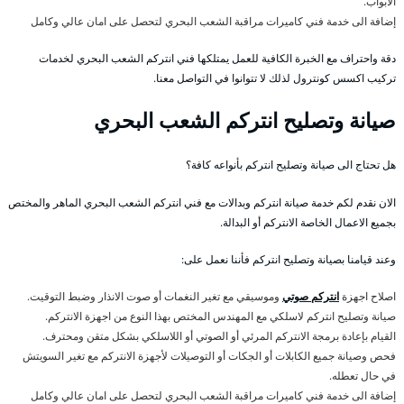
الابواب.
إضافة الى خدمة فني كاميرات مراقبة الشعب البحري لتحصل على امان عالي وكامل
دقة واحتراف مع الخبرة الكافية للعمل يمتلكها فني انتركم الشعب البحري لخدمات
تركيب اكسس كونترول لذلك لا تتوانوا في التواصل معنا.
صيانة وتصليح انتركم الشعب البحري
هل تحتاج الى صيانة وتصليح انتركم بأنواعه كافة؟
الان نقدم لكم خدمة صيانة انتركم وبدالات مع فني انتركم الشعب البحري الماهر والمختص
بجميع الاعمال الخاصة الانتركم أو البدالة.
وعند قيامنا بصيانة وتصليح انتركم فأننا نعمل على:
اصلاح اجهزة
انتركم صوتي
وموسيقي مع تغير النغمات أو صوت الانذار وضبط التوقيت.
صيانة وتصليح انتركم لاسلكي مع المهندس المختص بهذا النوع من اجهزة الانتركم.
القيام بإعادة برمجة الانتركم المرئي أو الصوتي أو اللاسلكي بشكل متقن ومحترف.
فحص وصيانة جميع الكابلات أو الجكات أو التوصيلات لأجهزة الانتركم مع تغير السويتش
في حال تعطله.
إضافة الى خدمة فني كاميرات مراقبة الشعب البحري لتحصل على امان عالي وكامل