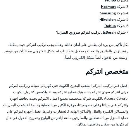
2-شركة
Wuloo
3-شركة
Hosmart
4-شركة
Samsung
5-شركة
Hikvision
6-شركة
Dahua
7-شركة
Bosch
هل تركيب انتركم ضروري للمنزل؟
بكل تأكيد, من يريد ان يطمئن على أمان عائلته وعمله يجب تركيب انتركم, حيث يمكنك
رؤية الزائر والطارق والتحدث معه قبل فتح الباب له بشكل الكتروني بعد التأكد من هويته,
أو منعه من الدخول أيضاً بشكل الكتروني أيضاً.
متخصص انتركم
أفضل فني تركيب انتركم الشعب البحري الكويت فني كهربائي صيانة وتركيب انتركم
مرئي انتركم صوتي انتركم باناسونيك تصليح انتركم وبدالة واكسس كنترول الكويت
Access Control بالكويت شركة متخصصة بجميع اعمال الانتركم بحيث تحافظ اجهزة
وانتركم على حياتنا وعلى خصوصيتنا، موفرة الكثير من الحماية وخاصة للالشعب البحريات
والمساكن الكبيرة والفلل والأماكن الهامة كالسفارات وغيرها، تعمل أجهزة انتركم على
حماية المنزل من المتطفلين والسارقين مانعة اياهم من الولوج وتصريح الدخول في حال
لم يكونوا من سكان وقاطني المكان.