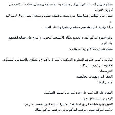
يحتاج فني تركيب انتركم على قدرة عالية وخبرة جيدة في مجال تقنيات التركيب لان
أجهزة الأنتركم
تعمل على التواصل فيما بينها عبرة شبكة مخصصة تعمل باستخدام نظام ال IP لذلك لابد
من
دراية وخبرة عبر مهندسين مختصين يشرفون على العمل.
توفر اجهزة انتركم القدرة لجميع سكان الالشعب البحرية او البرج على حماية انفسهم
وعائلاتهم
بحيث تتميز هذه الاجهزة الحديثة ب:
امكانية تركيب الانتركم للعقارت السكنية والمنازل والابراج والفنادق والعديد من المنشآت.
امكانية التركيب للشركات
المؤسسات
السفارات والهيئات الحكومية.
وتتميز ايضا؟
القدرة على التركيب على عدد كبير من الشقق السكنية.
الوضوح عند سماع الصوت.
تتميز بوجود شاشة عرض لمشاهدة الكميرا المثبتة على القسم الخارجي.
تركيب انتركم صوتى, تركيب انتركم مرئي, تركيب انتركم ايطالى