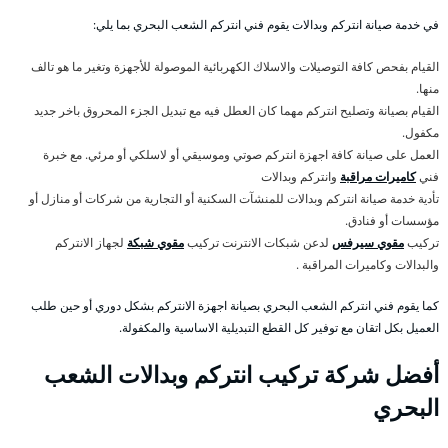
في خدمة صيانة انتركم وبدالات يقوم فني انتركم الشعب البحري بما يلي:
القيام بفحص كافة التوصيلات والاسلاك الكهربائية الموصولة للأجهزة وتغير ما هو تالف
منها.
القيام بصيانة وتصليح انتركم مهما كان العطل فيه مع تبديل الجزء المحروق باخر جديد
مكفول.
العمل على صيانة كافة اجهزة انتركم صوتي وموسيقي أو لاسلكي أو مرئي. مع خبرة
فني
كاميرات مراقبة
وانتركم وبدالات
تأدية خدمة صيانة انتركم وبدالات للمنشآت السكنية أو التجارية من شركات أو منازل أو
مؤسسات أو فنادق.
تركيب
مقوي سيرفس
لدعن شبكات الانترنت تركيب
مقوي شبكة
لجهاز الانتركم
والبدالات وكاميرات المراقبة .
كما يقوم فني انتركم الشعب البحري بصيانة اجهزة الانتركم بشكل دوري أو حين طلب
العميل بكل اتقان مع توفير كل القطع التبديلية الاساسية والمكفولة.
أفضل شركة تركيب انتركم وبدالات الشعب
البحري