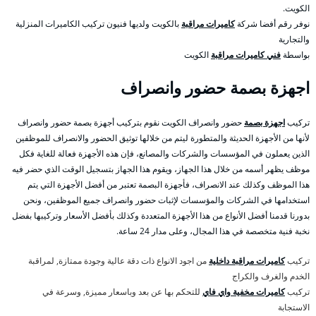
الكويت.
نوفر رقم أفضا شركة
كاميرات مراقبة
بالكويت ولديها فنيون تركيب الكاميرات المنزلية
والتجارية
بواسطة
فني كاميرات مراقبة
الكويت
اجهزة بصمة حضور وانصراف
تركيب
اجهزة بصمة
حضور وانصراف الكويت نقوم بتركيب أجهزة بصمة حضور وانصراف
لأنها من الأجهزة الحديثة والمتطورة ليتم من خلالها توثيق الحضور والانصراف للموظفين
الذين يعملون في المؤسسات والشركات والمصانع، فإن هذه الأجهزة فعالة للغاية فكل
موظف يظهر أسمه من خلال هذا الجهاز، ويقوم هذا الجهاز بتسجيل الوقت الذي حضر فيه
هذا الموظف وكذلك عند الانصراف، فأجهزة البصمة تعتبر من أفضل الأجهزة التي يتم
استخدامها في الشركات والمؤسسات لإثبات حضور وانصراف جميع الموظفين، ونحن
بدورنا قدمنا أفضل الأنواع من هذا الأجهزة المتعددة وكذلك بأفضل الأسعار وتركيبها بفضل
نخبة فنية متخصصة في هذا المجال، وعلى مدار 24 ساعة.
تركيب
كاميرات مراقبة داخلية
من اجود الانواع ذات دقة عالية وجودة ممتازة, لمراقبة
الخدم والغرف والكراج
تركيب
كاميرات مخفية واي فاي
للتحكم بها عن بعد وباسعار مميزة, وسرعة في
الاستجابة