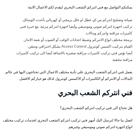
يمكنكم التواصل مع فني انتركم الشعب البحري ليقدم لكم الاعمال الاتية:
صيانة وتصليح انتركم من اي عطل او خلل برمجي أو كهربائي بأحدث الوسائل.
تركيب اجهزة انتركم صوتي وموسيقي وأيضا اجهزة انتركم مرئية. مع خبرة فني
كاميرات مراقبة وانتركم وبدالات
برمجة مختلف انواع الانتركم وضبط اعدادات الوقت أو الصوت أو نغمة الانذار.
القيام بتركيب اكسس كونترول Access Control بشكل احترافي ومتقن.
أيضا نؤمن فني تركيب كاميرات مراقبة صغيرة بالاضافة أيضا الى تركيب كاميرات
مراقبة مخفية.
يعمل فني انتركم الشعب البحري على تأدية مختلف الاعمال التي تحتاجون اليها في عالم
البدالات أو الانتركم أو الكاميرات أو الاكسس كونترول لذلك هو خياركم الافضل.
فني انتركم الشعب البحري
هل تحتاج الى فني تركيب انتركم الشعب البحري؟
اتصل بنا حالا لنرسل اليك أمهر فني تركيب انتركم الشعب البحري لخدمات تركيب مختلف
انواع اجهزة انتركم صوتي وموسيقي وغيرهم.