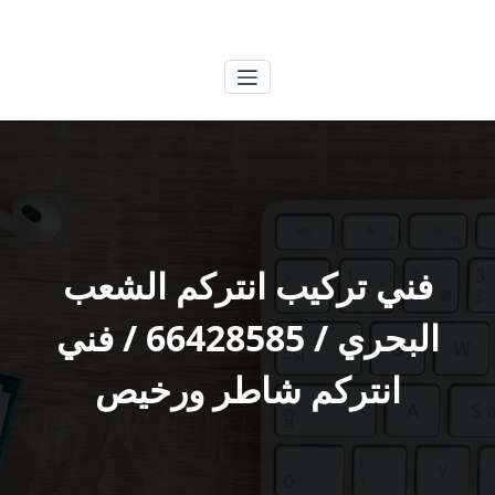
لتجاوز
الكويتية
خدمات وظائف بالكويت
لى
لمحتوى
فني تركيب انتركم الشعب
البحري / 66428585 / فني
انتركم شاطر ورخيص