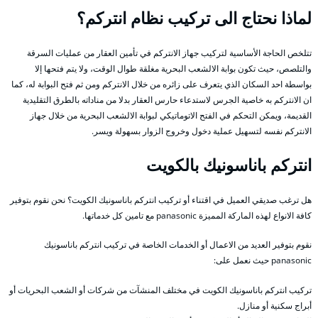
لماذا نحتاج الى تركيب نظام انتركم؟
تتلخص الحاجة الأساسية لتركيب جهاز الانتركم في تأمين العقار من عمليات السرقة
والتلصص، حيث تكون بوابة الالشعب البحرية مغلقة طوال الوقت، ولا يتم فتحها إلا
بواسطة احد السكان الذي يتعرف على زائره من خلال الانتركم ومن ثم فتح البوابة له، كما
ان الانتركم به خاصية الجرس لاستدعاء حارس العقار بدلا من مناداته بالطرق التقليدية
القديمة، ويمكن التحكم في الفتح الاتوماتيكي لبوابة الالشعب البحرية من خلال جهاز
الانتركم نفسه لتسهيل عملية دخول وخروج الزوار بسهولة ويسر.
انتركم باناسونيك بالكويت
هل ترغب صديقي العميل في اقتناء أو تركيب انتركم باناسونيك الكويت؟ نحن نقوم بتوفير
كافة الانواع لهذه الماركة المميزة panasonic مع تامين كل خدماتها.
نقوم بتوفير العديد من الاعمال أو الخدمات الخاصة في تركيب انتركم باناسونيك
panasonic حيث نعمل على:
تركيب انتركم باناسونيك الكويت في مختلف المنشآت من شركات أو الشعب البحريات أو
أبراج سكنية أو منازل.