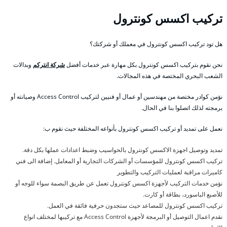
تركيب اكسس كونترول
هل تود تركيب اكسس كونترول في معملك أو شركتك؟
نحن نقوم بتركيب اكسس كونترول بكل مهارة عبر خدمات أفضل
شركة انتركم
وبدالات
الشعب البحري المختصة في هذه المجالات.
نؤمن كوادر مختصة من مهندسين أو عمال أو فنيين لتركيب Access Control وصيانته أو
برمجته لذلك اتصلوا بنا في الحال.
نعمل على تمديد أو تركيب اكسس كونترول بأنواعه المختلفة حيث نقوم ب:
تمديد وتوصيل اجهزة الاكسس كونترول بالحواسيب وضبط اعدادات عملها بكل دقة.
تركيب اكسس كونترول للمؤسسات أو الشركات التجارية أو المعامل. إضافة الى فني
كاميرات مراقبة لعمليات التركيب والتطوير
نؤمن خدمات التركيب لأجهزة اكسس كونترول تعمل عن طريق البصمة سواء للوجه أو
للأصبع الباسورد، بطاقة أو كارت.
تركيب اكسس كونترول للمصاعد حيث ستجدون حرفية فائقة في العمل.
نقدم اعمال التوصيل أو البرمجة لأجهزة Access Control مع تركيبها لمختلف انواع