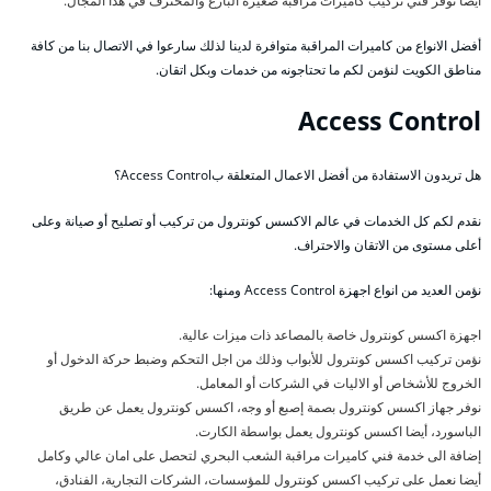
أيضا نوفر فني تركيب كاميرات مراقبة صغيرة البارع والمحترف في هذا المجال.
أفضل الانواع من كاميرات المراقبة متوافرة لدينا لذلك سارعوا في الاتصال بنا من كافة
مناطق الكويت لنؤمن لكم ما تحتاجونه من خدمات وبكل اتقان.
Access Control
هل تريدون الاستفادة من أفضل الاعمال المتعلقة بAccess Control؟
نقدم لكم كل الخدمات في عالم الاكسس كونترول من تركيب أو تصليح أو صيانة وعلى
أعلى مستوى من الاتقان والاحتراف.
نؤمن العديد من انواع اجهزة Access Control ومنها:
اجهزة اكسس كونترول خاصة بالمصاعد ذات ميزات عالية.
نؤمن تركيب اكسس كونترول للأبواب وذلك من اجل التحكم وضبط حركة الدخول أو
الخروج للأشخاص أو الاليات في الشركات أو المعامل.
نوفر جهاز اكسس كونترول بصمة إصبع أو وجه، اكسس كونترول يعمل عن طريق
الباسورد، أيضا اكسس كونترول يعمل بواسطة الكارت.
إضافة الى خدمة فني كاميرات مراقبة الشعب البحري لتحصل على امان عالي وكامل
أيضا نعمل على تركيب اكسس كونترول للمؤسسات، الشركات التجارية، الفنادق،