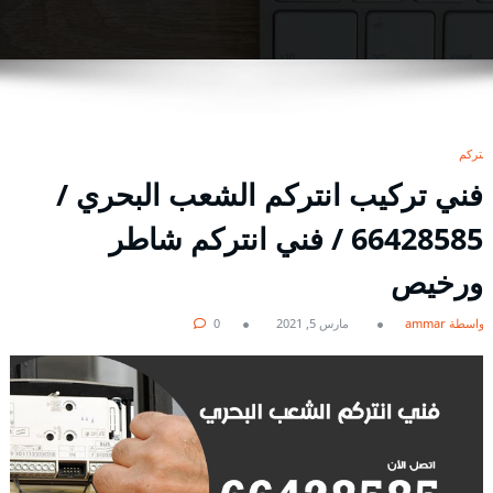
انتركم
فني تركيب انتركم الشعب البحري /
66428585 / فني انتركم شاطر
ورخيص
بواسطة ammar
مارس 5, 2021
0