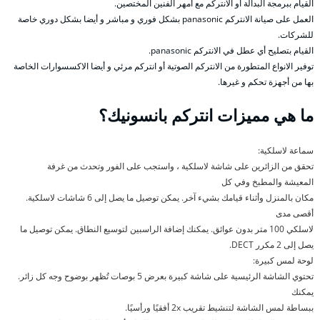
القيام ببرمجة البدالة أو الانتركم مع أمهر الفنين المختصين.
العمل على صيانة الانتركم panasonic بشكل فوري و مباشر و أيضا بشكل دوري خاصة
للشركات.
القيام بتصليح أي عطل في الانتركم panasonic.
توفير الانواع المتطورة من الانتركم الصوتية أو انتركم مرئي و أيضا الاكسسوارات الخاصة
بها من أجهزة تحكم و غيرها.
ما هي مميزات انتركم بانسونيك؟
سماعة لاسلكية:
تحقق من الزائرين على شاشة لاسلكية ، واستجب على الفور وتحدث من غرفة
المعيشة والمطبخ وفي كل
مكان بالمنزل وأثناء قيامك بشيء آخر. يمكن توصيل ما يصل إلى 6 شاشات لاسلكية.
أقصى مدى
لاسلكي 100 متر بدون عوائق. يمكنك إضافة الراسبين لتوسيع النطاق. يمكن توصيل ما
يصل إلى 2 مكرر DECT.
لوحة لمس كبيرة:
تحتوي الشاشة الرئيسية على شاشة كبيرة بعرض 5 بوصات تُظهر بوضوح وجه كل زائر.
يمكنك
ببساطة لمس الشاشة لتنشيط تقريب 2x أفقيًا ورأسيًا.