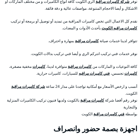
توفر
شركة كاميرات مراقبة
الري الكويت كافة أنواع الكاميرات و من مختلف الماركات أو
الاشكال و أيضا الاحجام المتنوعة، مواصفات عالية و دقة فائقة.
نقدم كل الاعمال التي تخص كاميرات المراقبة من تمديد أو توصيل أو برمجة أو تركيب
كاميرات مراقبه الكويت
بأحدث الأدوات و المعدات.
تتوافر لدينا خدمات صيانة
كاميرات مراقبة
بمهارة و احتراف.
نوفر خدمات فني تركيب انتركم الري و أيضا فني تركيب بدالات الكويت.
كافة النوعيات و الماركات من
كاميرات مراقبة
متوافرة لدينا،
كاميرات
مخفية مصغرة،
كاميرات
تجسس،
فني كاميرات مراقبه
للسيارات، كاميرات حرارية.
أنسب و ارخص الأسعار مع أمكانية تواجدنا على مدار 24 ساعة
شركة كاميرات مراقبة
الكويت.
نوفر رقم أفضا شركة
كاميرات مراقبة
بالكويت ولديها فنيون تركيب الكاميرات المنزلية
والتجارية
بواسطة
فني كاميرات مراقبة
الكويت
اجهزة بصمة حضور وانصراف