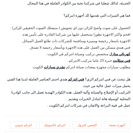
الحديثة، لذالك شغلنا في شركتنا نخبة من الكوادر العاملة في هذا المجال.
فما هي الميزات التي تقدمها لك أجهزة انتركم؟
الحصول على صوت واضح للزائر دون اي تشويش ( سيصلك الصوت الحقيقي للزائر) .
افخم واكثر الاجهزة تطورا ستحصل عليها من شركتنا القادرة على تأمين هذه .
الاجهزة باسعار رخيصة ومميزة ومنافسة للشركات ذات طابع العمل المماثل .
فني هندي متمكن من العمل على هذه الاجهزة وبأسعار رخيصة لا تصدق .
كهربائي منازل
متخصص تركيب وصيانة انتركم في الكويت .
فني ستلايت
خبرة 20 عاما بتركيب الانتركم .
مطلوب سيارات مجهزة بمعدات صيانة انتركم
نشري سيارات
الكويت
هل تبحث عن فني انتركم الري؟
فني انتركم
هندي احدى العناصر العاملة لدينا هذا الفني
يحمل ميزات عمل عالية من حيث
التركيب أو الإصلاح والصيانة وآلية العمل، هذه الكوادر الهندية تعمل الى جانب كوادرنا
المحلية كوسيلة هانة لتبادل الخبرات وتقديم
عمل في قمة البراعة والاتقان في شركات انتركم الكويت .
أجهزة بصمة
اكسس كنترول
انتركم باناسونيك
انتركم صوتي