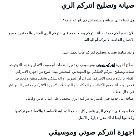
صيانة وتصليح انتركم الري
هل تحتاج الى صيانة وتصليح انتركم بأنواعه كافة؟
الان نقدم لكم خدمة صيانة انتركم وبدالات مع فني انتركم الري الماهر والمختص بجميع
الاعمال الخاصة الانتركم أو البدالة.
وعند قيامنا بصيانة وتصليح انتركم فأننا نعمل على:
اصلاح اجهزة
انتركم صوتي
وموسيقي مع تغير النغمات أو صوت الانذار وضبط التوقيت.
صيانة وتصليح انتركم لاسلكي مع المهندس المختص بهذا النوع من اجهزة الانتركم.
القيام بإعادة برمجة الانتركم المرئي أو الصوتي أو اللاسلكي بشكل متقن ومحترف.
فحص وصيانة جميع الكابلات أو الجكات أو التوصيلات لأجهزة الانتركم مع تغير السويتش
في حال تعطله.
إضافة الى خدمة فني كاميرات مراقبة الري لتحصل على امان عالي وكامل
كما يقوم فني انتركم الري بتامين كل القطع التبديلية الاساسية والاصلية مع تركيبها
وكفالتها أيضا لذلك نحن خياركم الامثل.
اجهزة انتركم صوتي وموسيقي