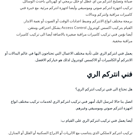
صيانة وتصليح انتركم من اي عطل او خلل برمجي أو كهربائي بأحدث الوسائل.
تركيب اجهزة انتركم صوتي وموسيقي وأيضا اجهزة انتركم مرئية. مع خبرة فني
كاميرات مراقبة وانتركم وبدالات
برمجة مختلف انواع الانتركم وضبط اعدادات الوقت أو الصوت أو نغمة الانذار.
القيام بتركيب اكسس كونترول Access Control بشكل احترافي ومتقن.
أيضا نؤمن فني تركيب كاميرات مراقبة صغيرة بالاضافة أيضا الى تركيب كاميرات
مراقبة مخفية.
يعمل فني انتركم الري على تأدية مختلف الاعمال التي تحتاجون اليها في عالم البدالات أو
الانتركم أو الكاميرات أو الاكسس كونترول لذلك هو خياركم الافضل.
فني انتركم الري
هل تحتاج الى فني تركيب انتركم الري؟
اتصل بنا حالا لنرسل اليك أمهر فني تركيب انتركم الري لخدمات تركيب مختلف انواع
اجهزة انتركم صوتي وموسيقي وغيرهم.
أيضا يعمل فني تركيب انتركم الري على القيام ب:
تركيب انتركم لاسلكي الذي يتناسب مع الالريات أو الابراج السكنية أو الفلل أو المنازل.