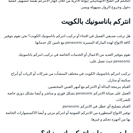
التحكم في الفتح الاتوماتيكي لبوابة الالرية من خلال جهاز الانتركم نفسه لتسهيل عملية
دخول وخروج الزوار بسهولة ويسر.
انتركم باناسونيك بالكويت
هل ترغب صديقي العميل في اقتناء أو تركيب انتركم باناسونيك الكويت؟ نحن نقوم بتوفير
كافة الانواع لهذه الماركة المميزة panasonic مع تامين كل خدماتها.
نقوم بتوفير العديد من الاعمال أو الخدمات الخاصة في تركيب انتركم باناسونيك
panasonic حيث نعمل على:
تركيب انتركم باناسونيك الكويت في مختلف المنشآت من شركات أو الريات أو أبراج
سكنية أو منازل.
القيام ببرمجة البدالة أو الانتركم مع أمهر الفنين المختصين.
العمل على صيانة الانتركم panasonic بشكل فوري و مباشر و أيضا بشكل دوري خاصة
للشركات.
القيام بتصليح أي عطل في الانتركم panasonic.
توفير الانواع المتطورة من الانتركم الصوتية أو انتركم مرئي و أيضا الاكسسوارات الخاصة
بها من أجهزة تحكم و غيرها.