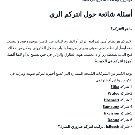
أسئلة شائعة حول انتركم الري
ما هو الانتركم؟
الانتركم هو نظام أمني لمراقبة الزائر أو الطارق للباب عبر كاميرا موجوده فيه, والتحدث
معه أيضاً, أي نظام أمني صوتي ومرئي, مربوط بالباب بشكل الكتروني, يمكن من خلالك
فتح الباب بضغطة زر أو لا, بحسب هوية الطارق والزائر, في حين تسمح له أو لا.
ما أفضل
أجهزة انتركم في الكويت؟
يوجد الكثير من الشركات المُنتجة الممتازة التي تُصنع أجهزة انتركم صوتية ومرئية في
الكويت, ولكن أفضلها هي:
1-شركة
Elika
2-شركة
Wuloo
3-شركة
Hosmart
4-شركة
Samsung
5-شركة
Hikvision
6-شركة
Dahua
7-شركة
Bosch
هل تركيب انتركم ضروري للمنزل؟