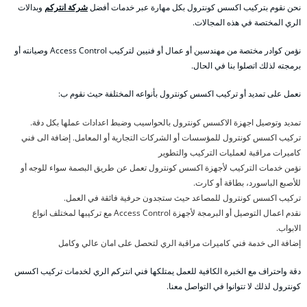
نحن نقوم بتركيب اكسس كونترول بكل مهارة عبر خدمات أفضل
شركة انتركم
وبدالات
الري المختصة في هذه المجالات.
نؤمن كوادر مختصة من مهندسين أو عمال أو فنيين لتركيب Access Control وصيانته أو
برمجته لذلك اتصلوا بنا في الحال.
نعمل على تمديد أو تركيب اكسس كونترول بأنواعه المختلفة حيث نقوم ب:
تمديد وتوصيل اجهزة الاكسس كونترول بالحواسيب وضبط اعدادات عملها بكل دقة.
تركيب اكسس كونترول للمؤسسات أو الشركات التجارية أو المعامل. إضافة الى فني
كاميرات مراقبة لعمليات التركيب والتطوير
نؤمن خدمات التركيب لأجهزة اكسس كونترول تعمل عن طريق البصمة سواء للوجه أو
للأصبع الباسورد، بطاقة أو كارت.
تركيب اكسس كونترول للمصاعد حيث ستجدون حرفية فائقة في العمل.
نقدم اعمال التوصيل أو البرمجة لأجهزة Access Control مع تركيبها لمختلف انواع
الابواب.
إضافة الى خدمة فني كاميرات مراقبة الري لتحصل على امان عالي وكامل
دقة واحتراف مع الخبرة الكافية للعمل يمتلكها فني انتركم الري لخدمات تركيب اكسس
كونترول لذلك لا تتوانوا في التواصل معنا.