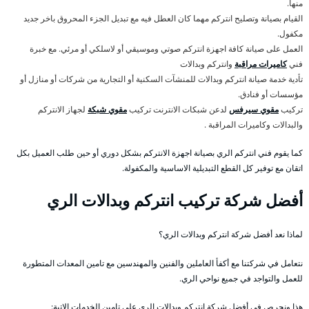
منها.
القيام بصيانة وتصليح انتركم مهما كان العطل فيه مع تبديل الجزء المحروق باخر جديد
مكفول.
العمل على صيانة كافة اجهزة انتركم صوتي وموسيقي أو لاسلكي أو مرئي. مع خبرة
فني
كاميرات مراقبة
وانتركم وبدالات
تأدية خدمة صيانة انتركم وبدالات للمنشآت السكنية أو التجارية من شركات أو منازل أو
مؤسسات أو فنادق.
تركيب
مقوي سيرفس
لدعن شبكات الانترنت تركيب
مقوي شبكة
لجهاز الانتركم
والبدالات وكاميرات المراقبة .
كما يقوم فني انتركم الري بصيانة اجهزة الانتركم بشكل دوري أو حين طلب العميل بكل
اتقان مع توفير كل القطع التبديلية الاساسية والمكفولة.
أفضل شركة تركيب انتركم وبدالات الري
لماذا نعد أفضل شركة انتركم وبدالات الري؟
نتعامل في شركتنا مع أكفأ العاملين والفنين والمهندسين مع تامين المعدات المتطورة
للعمل والتواجد في جميع نواحي الري.
هذا ونحرص في أفضل شركة انتركم وبدالات الري على تامين الخدمات الاتية: