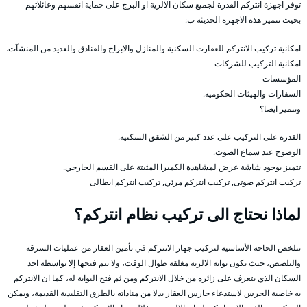
توفر اجهزة انتركم القدرة لجميع سكان الالرية او البرج على حماية انفسهم وعائلاتهم
بحيث تتميز هذه الاجهزة الحديثة ب:
امكانية تركيب الانتركم للعقارت السكنية والمنازل والابراج والفنادق والعديد من المنشآت.
امكانية التركيب للشركات
المؤسسات
السفارات والهيئات الحكومية.
وتتميز ايضا؟
القدرة على التركيب على عدد كبير من الشقق السكنية.
الوضوح عند سماع الصوت.
تتميز بوجود شاشة عرض لمشاهدة الكميرا المثبتة على القسم الخارجي.
تركيب انتركم صوتى, تركيب انتركم مرئي, تركيب انتركم ايطالى
لماذا نحتاج الى تركيب نظام انتركم؟
تتلخص الحاجة الأساسية لتركيب جهاز الانتركم في تأمين العقار من عمليات السرقة
والتلصص، حيث تكون بوابة الالرية مغلقة طوال الوقت، ولا يتم فتحها إلا بواسطة احد
السكان الذي يتعرف على زائره من خلال الانتركم ومن ثم فتح البوابة له، كما ان الانتركم
به خاصية الجرس لاستدعاء حارس العقار بدلا من مناداته بالطرق التقليدية القديمة، ويمكن