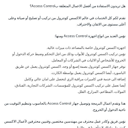
هل تريدون الاستفادة من أفضل الاعمال المتعلقة بAccess Control؟
نقدم لكم كل الخدمات في عالم الاكسس كونترول من تركيب أو تصليح أو صيانة وعلى
أعلى مستوى من الاتقان والاحتراف.
نؤمن العديد من انواع اجهزة Access Control ومنها:
اجهزة اكسس كونترول خاصة بالمصاعد ذات ميزات عالية.
نؤمن تركيب اكسس كونترول للأبواب وذلك من اجل التحكم وضبط حركة الدخول أو
الخروج للأشخاص أو الاليات في الشركات أو المعامل.
نوفر جهاز اكسس كونترول بصمة إصبع أو وجه، اكسس كونترول يعمل عن طريق
الباسورد، أيضا اكسس كونترول يعمل بواسطة الكارت.
إضافة الى خدمة فني كاميرات مراقبة الري لتحصل على امان عالي وكامل
أيضا نعمل على تركيب اكسس كونترول للمؤسسات، الشركات التجارية، الفنادق،
المولات، المطاعم، المزارع، الفلل.
هذا ونقدم اعمال البرمجة وتوصيل جهاز Access Control بالحاسوب وتنظيم التوقيت من
ناحية الدخول أو الخروج.
نؤمن فريق وكادر عمل محترف من مهندسين مختصين وفنيين محترفين لأعمال الاكسس
كونترول ولذلك لا تتأخروا في طلبنا.