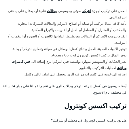
العمل على تركيب اجهزة
انتركم
صوتي وموسيقي و
بدالات
عادية أو ديجتال على يد فني
انتركم الري.
تأدية كافة اعمال تركيب أو صيانة أو اصلاح الانتركم والبدالات للشركات التجارية
والمكاتب أو المنازل أو المعامل أو الفلل أو الالريات والابراج السكنية.
القيام ببرمجة الانتركم أو البدالات مع تظبيط اعداداتها كالصوت أو الصورة أو النغمات أو
التوقيت.
توفير الادوات الحديثة للعمل واتباع أفضل الوسائل في صيانة وتصليح انتركم أو بدالة.
نوفر اعمال تركيب اكسس كونترول Access Control.
تغير الجكات أو السويتش بمهارة بواسطة فني انتركم الري إضافة الى
فني كاميرات
مراقبة
لعمليات التركيب والتطوير
إضافة الى خدمة فني كاميرات مراقبة الري لتحصل على امان عالي وكامل
أيضا حريصون في أفضل شركة انتركم وبدالات الري على تقديم اعمالنا على مدار 24 ساعة
في مختلف ايام الاسبوع.
تركيب اكسس كونترول
هل تود تركيب اكسس كونترول في معملك أو شركتك؟