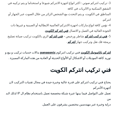
3- تركيب انتركم صوتي : اكثر انواع اجهزة الانتركم شيوعا و استخداما و يتم تركيبه في
الشقق السكنية و الالريات في كافة
المناطق في الكويت، و يتم التحدث مع الشخص الزائر من خلال الصوت عبر الجهاز أو
انتركم.
4- نؤمن كافة انواع ماركات اجهزة الانتركم العالمية الايطالية أو الصينية و غيرها ذات
الجودة العالية في العمل و الاتصال
فني انتركم الكويت
.
5-
فني تركيب انتركم
شاطر ورخيص –
فني انتركم
الري بالكويت تركيب صيانة تصليح
برمجة فك نقل وتركيب جهاز
انتركم
.
انتركم باناسونيك الكويت
فني تركيب انتركوم
panasonic
بدالات خدمات تركيب و بيع و
توريد كافة الموديلات أو الاشكال أو الاأواع الحديثة أو العادية من هذه الماركة المميزة .
فني تركيب انتركم الكويت
يحتاج فني تركيب انتركم على قدرة عالية وخبرة جيدة في مجال تقنيات التركيب لان
أجهزة الأنتركم
تعمل على التواصل فيما بينها عبرة شبكة مخصصة تعمل باستخدام نظام ال IP لذلك لابد
من
دراية وخبرة عبر مهندسين مختصين يشرفون على العمل.