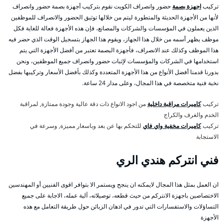
تركيب
اجهزة بصمة
حضور وانصراف الكويت نقوم بتركيب أجهزة بصمة حضور وانصراف
لأنها من الأجهزة الحديثة والمتطورة ليتم من خلالها توثيق الحضور والانصراف للموظفين
الذين يعملون في المؤسسات والشركات والمصانع، فإن هذه الأجهزة فعالة للغاية فكل
موظف يظهر أسمه من خلال هذا الجهاز، ويقوم هذا الجهاز بتسجيل الوقت الذي حضر فيه
هذا الموظف وكذلك عند الانصراف، فأجهزة البصمة تعتبر من أفضل الأجهزة التي يتم
استخدامها في الشركات والمؤسسات لإثبات حضور وانصراف جميع الموظفين، ونحن
بدورنا قدمنا أفضل الأنواع من هذا الأجهزة المتعددة وكذلك بأفضل الأسعار وتركيبها بفضل
نخبة فنية متخصصة في هذا المجال، وعلى مدار 24 ساعة.
تركيب
كاميرات مراقبة داخلية
من اجود الانواع ذات دقة عالية وجودة ممتازة, لمراقبة
الخدم والغرف والكراج
تركيب
كاميرات مخفية واي فاي
للتحكم بها عن بعد وباسعار مميزة, وسرعة في
الاستجابة
فني انتركم هندي الري
ان العمل بمثل هذا المجال لايمكنه ان ينجح ويستمر الا بتوافر اقوى الفنيين أو المهندسين
الاختصاصين باجهزة الانتركم من حيث قطعه، توصيلاته، آلية عمله، الاجابة على جميع
التساؤلات والاستفسارات التي تدور في اذهان الزبائن حول طريقة التعامل مع هذه
الأجهزة