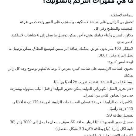
ما هي مميزات انتركم بانسونيك؟
سماعة لاسلكية:
تحقق من الزائرين على شاشة لاسلكية ، واستجب على الفور وتحدث من غرفة
المعيشة والمطبخ وفي كل
مكان بالمنزل وأثناء قيامك بشيء آخر. يمكن توصيل ما يصل إلى 6 شاشات لاسلكية.
أقصى مدى
لاسلكي 100 متر بدون عوائق. يمكنك إضافة الراسبين لتوسيع النطاق. يمكن توصيل ما
يصل إلى 2 مكرر DECT.
لوحة لمس كبيرة:
تحتوي الشاشة الرئيسية على شاشة كبيرة بعرض 5 بوصات تُظهر بوضوح وجه كل زائر.
يمكنك
ببساطة لمس الشاشة لتنشيط تقريب 2x أفقيًا ورأسيًا.
دعم تحرير القفل الكهربائي للبوابة: يمكن تحرير البوابة أو قفل الباب بسهولة وبسرعة
حتى من الطابق الثاني من المنزل.
الكاميرا ذات الزاوية العريضة: تغطي العدسة ذات الزاوية العريضة 170 درجة أفقيًا و
115 درجة رأسيًا.
تسجيل بطاقة SD:
تسجيل صور الفيديو تلقائيًا لزوار بطاقة SD. سوف يسجل ما يصل إلى 3000 زائر (30
ثانية لكل زائر). (تُباع بطاقة ذاكرة SD بشكل منفصل.)
كاميرات الاستشعار اللاسلكية: من