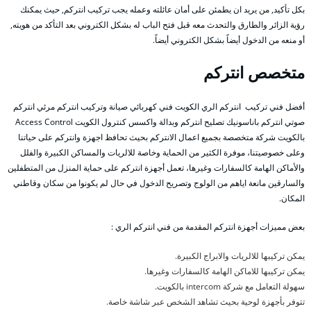
بكل تأكيد, من يريد ان يطمئن على أمان عائلته وعمله يجب تركيب انتركم, حيث يمكنك
رؤية الزائر والطارق والتحدث معه قبل فتح الباب له بشكل الكتروني بعد التأكد من هويته,
أو منعه من الدخول أيضاً بشكل الكتروني أيضاً.
متخصص انتركم
أفضل فني تركيب انتركم الري الكويت فني كهربائي صيانة وتركيب انتركم مرئي انتركم
صوتي انتركم باناسونيك تصليح انتركم وبدالة واكسس كنترول الكويت Access Control
بالكويت شركة متخصصة بجميع اعمال الانتركم بحيث تحافظ اجهزة وانتركم على حياتنا
وعلى خصوصيتنا، موفرة الكثير من الحماية وخاصة للالريات والمساكن الكبيرة والفلل
والأماكن الهامة كالسفارات وغيرها، تعمل أجهزة انتركم على حماية المنزل من المتطفلين
والسارقين مانعة اياهم من الولوج وتصريح الدخول في حال لم يكونوا من سكان وقاطني
المكان.
بعض مميزات أجهزة انتركم المقدمة من فني انتركم الري :
يمكن تركيبها للالريات والابراج الكبيرة.
يمكن تركيبها للاماكن الهامة كالسفارات وغيرها.
سهولة التعامل مع شركة intercom بالكويت.
تتوفر بأجهزة لوحية بحيث تشاهد الشخص عبر شاشة خاصة.