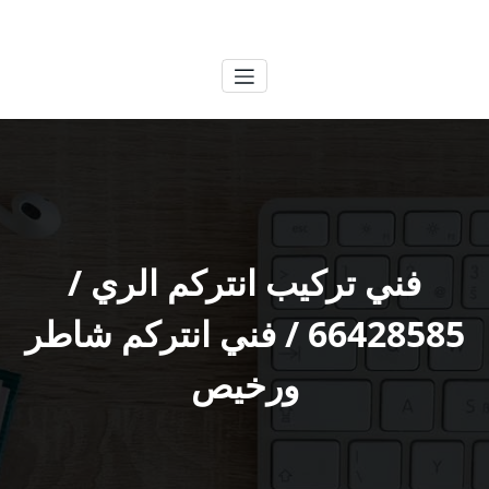
لتجاوز
الكويتية
خدمات وظائف بالكويت
لى
لمحتوى
فني تركيب انتركم الري /
66428585 / فني انتركم شاطر
ورخيص