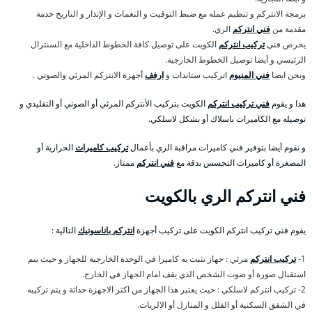
برمجة الانتركم و تنظيم عمله مع ضبط التوقيت و النغمات و الإنذار و التاريخ خدمة
مقدمة من
فني انتركم
الري.
يحرص فني
تركيب انتركم
الكويت على توصيل كافة الخطوط الداخلية مع السنترال
الرئيسي و أيضا توصيل الخطوط الخارجية.
ونحن ايضا
فني المنيوم
اتركيب ستاندات و
ارفف
أجهزة الانتركم المرئي والصوتي .
هذا و يقوم
فني تركيب انتركم
الكويت بتركيب الأنتركم المرئي أو الصوتي أو التقليدي و
توصيله مع الكاميرات باسلاك أو بشكل لاسلكي.
و نقوم أيضا بتوفير فني كاميرات مراقبة الري بأعمال
تركيب كاميرات
الحرارية أو
المصغرة أو كاميرات التجسس بدقة مع
فني انتركم
ممتاز.
فني انتركم الري بالكويت
يقوم فني تركيب انتركم الكويت على تركيب أجهزة
انتركم باناسونيك
التالية :
1-
تركيب انتركم
مرئي : جهاز تثبت به كاميرا في الوحدة الخارجية للجهاز و حيث يتم
استقبال صورة أو صوت الشخص الذي يقف امام الجهاز في الخارج.
2- تركيب انتركم لاسلكي : حيث يعتبر هذا الجهاز من اكثر الاجهزة حداثة و يتم تركيبه
في الشقق السكنية أو الفلل و المنازل أو الالريات.