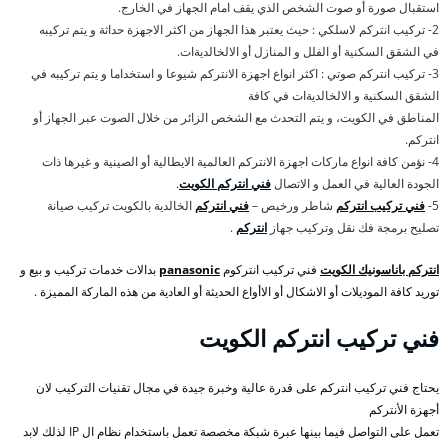
استقبال صورة أو صوت الشخص الذي يقف امام الجهاز في الخارج.
2- تركيب انتركم لاسلكي : حيث يعتبر هذا الجهاز من اكثر الاجهزة حداثة و يتم تركيبه
في الشقق السكنية أو الفلل و المنازل أو الالخالديةات.
3- تركيب انتركم صوتي : اكثر انواع اجهزة الانتركم شيوعا و استخداما و يتم تركيبه في
الشقق السكنية و الالخالديةات في كافة
المناطق في الكويت، و يتم التحدث مع الشخص الزائر من خلال الصوت عبر الجهاز أو
انتركم.
4- نؤمن كافة انواع ماركات اجهزة الانتركم العالمية الايطالية أو الصينية و غيرها ذات
الجودة العالية في العمل و الاتصال
فني انتركم الكويت
.
5-
فني تركيب انتركم
شاطر ورخيص –
فني انتركم
الخالدية بالكويت تركيب صيانة
تصليح برمجة فك نقل وتركيب جهاز
انتركم
.
انتركم باناسونيك الكويت
فني تركيب انتركوم
panasonic
بدالات خدمات تركيب و بيع و
توريد كافة الموديلات أو الاشكال أو الاأواع الحديثة أو العادية من هذه الماركة المميزة .
فني تركيب انتركم الكويت
يحتاج فني تركيب انتركم على قدرة عالية وخبرة جيدة في مجال تقنيات التركيب لان
أجهزة الأنتركم
تعمل على التواصل فيما بينها عبرة شبكة مخصصة تعمل باستخدام نظام ال IP لذلك لابد