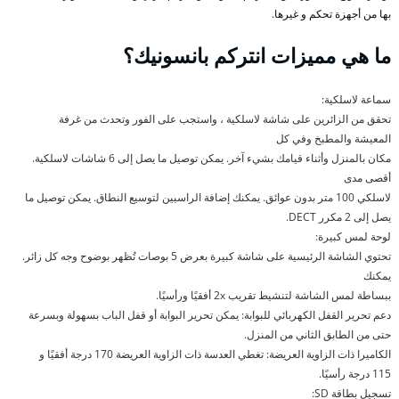
بها من أجهزة تحكم و غيرها.
ما هي مميزات انتركم بانسونيك؟
سماعة لاسلكية:
تحقق من الزائرين على شاشة لاسلكية ، واستجب على الفور وتحدث من غرفة
المعيشة والمطبخ وفي كل
مكان بالمنزل وأثناء قيامك بشيء آخر. يمكن توصيل ما يصل إلى 6 شاشات لاسلكية.
أقصى مدى
لاسلكي 100 متر بدون عوائق. يمكنك إضافة الراسبين لتوسيع النطاق. يمكن توصيل ما
يصل إلى 2 مكرر DECT.
لوحة لمس كبيرة:
تحتوي الشاشة الرئيسية على شاشة كبيرة بعرض 5 بوصات تُظهر بوضوح وجه كل زائر.
يمكنك
ببساطة لمس الشاشة لتنشيط تقريب 2x أفقيًا ورأسيًا.
دعم تحرير القفل الكهربائي للبوابة: يمكن تحرير البوابة أو قفل الباب بسهولة وبسرعة
حتى من الطابق الثاني من المنزل.
الكاميرا ذات الزاوية العريضة: تغطي العدسة ذات الزاوية العريضة 170 درجة أفقيًا و
115 درجة رأسيًا.
تسجيل بطاقة SD: