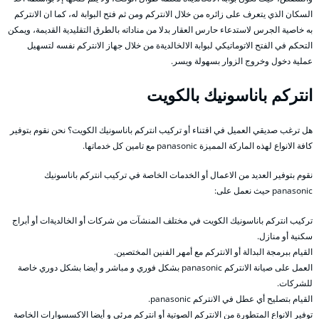
السكان الذي يتعرف على زائره من خلال الانتركم ومن ثم فتح البوابة له، كما ان الانتركم
به خاصية الجرس لاستدعاء حارس العقار بدلا من مناداته بالطرق التقليدية القديمة، ويمكن
التحكم في الفتح الاتوماتيكي لبوابة الالخالديةة من خلال جهاز الانتركم نفسه لتسهيل
عملية دخول وخروج الزوار بسهولة ويسر.
انتركم باناسونيك بالكويت
هل ترغب صديقي العميل في اقتناء أو تركيب انتركم باناسونيك الكويت؟ نحن نقوم بتوفير
كافة الانواع لهذه الماركة المميزة panasonic مع تامين كل خدماتها.
نقوم بتوفير العديد من الاعمال أو الخدمات الخاصة في تركيب انتركم باناسونيك
panasonic حيث نعمل على:
تركيب انتركم باناسونيك الكويت في مختلف المنشآت من شركات أو الخالديةات أو أبراج
سكنية أو منازل.
القيام ببرمجة البدالة أو الانتركم مع أمهر الفنين المختصين.
العمل على صيانة الانتركم panasonic بشكل فوري و مباشر و أيضا بشكل دوري خاصة
للشركات.
القيام بتصليح أي عطل في الانتركم panasonic.
توفير الانواع المتطورة من الانتركم الصوتية أو انتركم مرئي و أيضا الاكسسوارات الخاصة