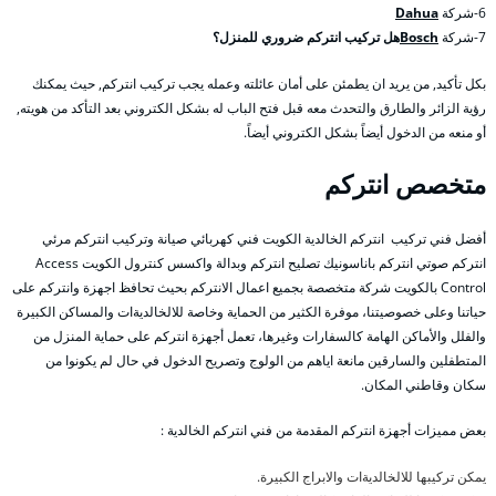
6-شركة
Dahua
7-شركة
Bosch
هل تركيب انتركم ضروري للمنزل؟
بكل تأكيد, من يريد ان يطمئن على أمان عائلته وعمله يجب تركيب انتركم, حيث يمكنك
رؤية الزائر والطارق والتحدث معه قبل فتح الباب له بشكل الكتروني بعد التأكد من هويته,
أو منعه من الدخول أيضاً بشكل الكتروني أيضاً.
متخصص انتركم
أفضل فني تركيب انتركم الخالدية الكويت فني كهربائي صيانة وتركيب انتركم مرئي
انتركم صوتي انتركم باناسونيك تصليح انتركم وبدالة واكسس كنترول الكويت Access
Control بالكويت شركة متخصصة بجميع اعمال الانتركم بحيث تحافظ اجهزة وانتركم على
حياتنا وعلى خصوصيتنا، موفرة الكثير من الحماية وخاصة للالخالديةات والمساكن الكبيرة
والفلل والأماكن الهامة كالسفارات وغيرها، تعمل أجهزة انتركم على حماية المنزل من
المتطفلين والسارقين مانعة اياهم من الولوج وتصريح الدخول في حال لم يكونوا من
سكان وقاطني المكان.
بعض مميزات أجهزة انتركم المقدمة من فني انتركم الخالدية :
يمكن تركيبها للالخالديةات والابراج الكبيرة.