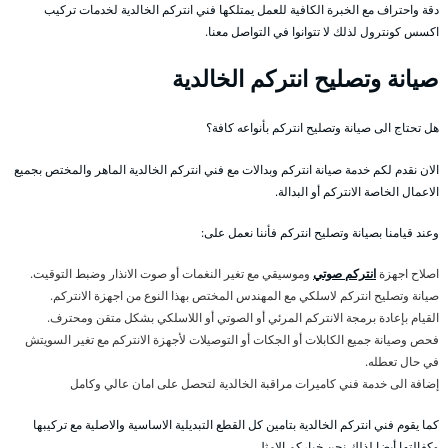
دقة واحتراف مع الخبرة الكافية للعمل يمتلكها فني انتركم الخالدية لخدمات تركيب
اكسس كونترول لذلك لا تتوانوا في التواصل معنا.
صيانة وتصليح انتركم الخالدية
هل تحتاج الى صيانة وتصليح انتركم بأنواعه كافة؟
الان نقدم لكم خدمة صيانة انتركم وبدالات مع فني انتركم الخالدية الماهر والمختص بجميع
الاعمال الخاصة الانتركم أو البدالة.
وعند قيامنا بصيانة وتصليح انتركم فأننا نعمل على:
اصلاح اجهزة
انتركم صوتي
وموسيقي مع تغير النغمات أو صوت الانذار وضبط التوقيت.
صيانة وتصليح انتركم لاسلكي مع المهندس المختص بهذا النوع من اجهزة الانتركم.
القيام بإعادة برمجة الانتركم المرئي أو الصوتي أو اللاسلكي بشكل متقن ومحترف.
فحص وصيانة جميع الكابلات أو الجكات أو التوصيلات لأجهزة الانتركم مع تغير السويتش
في حال تعطله.
إضافة الى خدمة فني كاميرات مراقبة الخالدية لتحصل على امان عالي وكامل
كما يقوم فني انتركم الخالدية بتامين كل القطع التبديلية الاساسية والاصلية مع تركيبها
وكفالتها أيضا لذلك نحن خياركم الامثل.