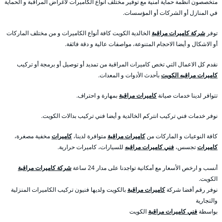
متخصصون أنظمة حماية أمنية مع توفير مختلف أنواع الكاميرات لأغراض المراقبة و الحماية
في المنازل أو الشركات أو المؤسسات.
توفر
شركة كاميرات مراقبة
الخالدية الكويت كافة أنواع الكاميرات و من مختلف الماركات
أو الاشكال و أيضا الاحجام المتنوعة، مواصفات عالية و دقة فائقة.
نقدم كل الاعمال التي تخص كاميرات المراقبة من تمديد أو توصيل أو برمجة أو تركيب
كاميرات مراقبه الكويت
بأحدث الأدوات و المعدات.
تتوافر لدينا خدمات صيانة
كاميرات مراقبة
بمهارة و احتراف.
نوفر خدمات فني تركيب انتركم الخالدية و أيضا فني تركيب بدالات الكويت.
كافة النوعيات و الماركات من
كاميرات مراقبة
متوافرة لدينا،
كاميرات
مخفية مصغرة،
كاميرات
تجسس،
فني كاميرات مراقبه
للسيارات، كاميرات حرارية.
أنسب و ارخص الأسعار مع أمكانية تواجدنا على مدار 24 ساعة
شركة كاميرات مراقبة
الكويت.
نوفر رقم أفضا شركة
كاميرات مراقبة
بالكويت ولديها فنيون تركيب الكاميرات المنزلية
والتجارية
بواسطة
فني كاميرات مراقبة
الكويت