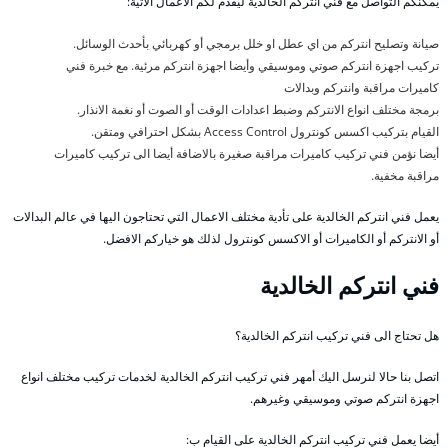
يمكنكم التواصل مع فني انتركم الخالدية ليقدم لكم الاعمال الاتية:
صيانة وتصليح انتركم من اي عطل او خلل برمجي أو كهربائي بأحدث الوسائل.
تركيب اجهزة انتركم صوتي وموسيقي وأيضا اجهزة انتركم مرئية. مع خبرة فني
كاميرات مراقبة وانتركم وبدالات
برمجة مختلف انواع الانتركم وضبط اعدادات الوقت أو الصوت أو نغمة الانذار.
القيام بتركيب اكسس كونترول Access Control بشكل احترافي ومتقن.
أيضا نؤمن فني تركيب كاميرات مراقبة صغيرة بالاضافة أيضا الى تركيب كاميرات
مراقبة مخفية.
يعمل فني انتركم الخالدية على تأدية مختلف الاعمال التي تحتاجون اليها في عالم البدالات
أو الانتركم أو الكاميرات أو الاكسس كونترول لذلك هو خياركم الافضل.
فني انتركم الخالدية
هل تحتاج الى فني تركيب انتركم الخالدية؟
اتصل بنا حالا لنرسل اليك أمهر فني تركيب انتركم الخالدية لخدمات تركيب مختلف انواع
اجهزة انتركم صوتي وموسيقي وغيرهم.
أيضا يعمل فني تركيب انتركم الخالدية على القيام ب: