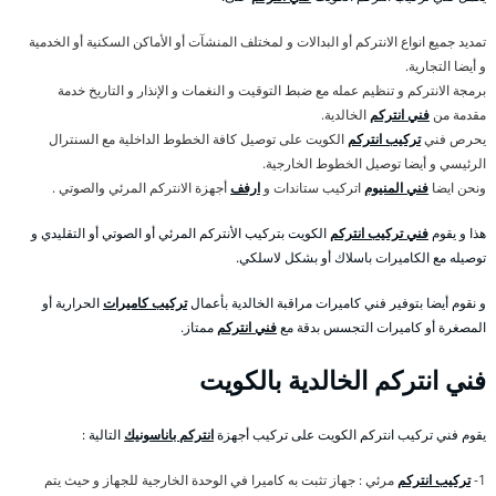
تمديد جميع انواع الانتركم أو البدالات و لمختلف المنشآت أو الأماكن السكنية أو الخدمية
و أيضا التجارية.
برمجة الانتركم و تنظيم عمله مع ضبط التوقيت و النغمات و الإنذار و التاريخ خدمة
مقدمة من
فني انتركم
الخالدية.
يحرص فني
تركيب انتركم
الكويت على توصيل كافة الخطوط الداخلية مع السنترال
الرئيسي و أيضا توصيل الخطوط الخارجية.
ونحن ايضا
فني المنيوم
اتركيب ستاندات و
ارفف
أجهزة الانتركم المرئي والصوتي .
هذا و يقوم
فني تركيب انتركم
الكويت بتركيب الأنتركم المرئي أو الصوتي أو التقليدي و
توصيله مع الكاميرات باسلاك أو بشكل لاسلكي.
و نقوم أيضا بتوفير فني كاميرات مراقبة الخالدية بأعمال
تركيب كاميرات
الحرارية أو
المصغرة أو كاميرات التجسس بدقة مع
فني انتركم
ممتاز.
فني انتركم الخالدية بالكويت
يقوم فني تركيب انتركم الكويت على تركيب أجهزة
انتركم باناسونيك
التالية :
1-
تركيب انتركم
مرئي : جهاز تثبت به كاميرا في الوحدة الخارجية للجهاز و حيث يتم