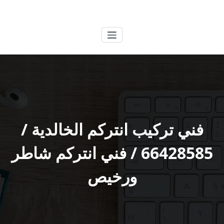
لتجاوز
الكويتية
خدمات وظائف بالكويت
لى
لمحتوى
فني تركيب انتركم الخالدية /
66428585 / فني انتركم شاطر
ورخيص