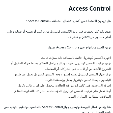
Access Control
هل تريدون الاستفادة من أفضل الاعمال المتعلقة بAccess Control؟
نقدم لكم كل الخدمات في عالم الاكسس كونترول من تركيب أو تصليح أو صيانة وعلى
أعلى مستوى من الاتقان والاحتراف.
نؤمن العديد من انواع اجهزة Access Control ومنها:
اجهزة اكسس كونترول خاصة بالمصاعد ذات ميزات عالية.
نؤمن تركيب اكسس كونترول للأبواب وذلك من اجل التحكم وضبط حركة الدخول أو
الخروج للأشخاص أو الاليات في الشركات أو المعامل.
نوفر جهاز اكسس كونترول بصمة إصبع أو وجه، اكسس كونترول يعمل عن طريق
الباسورد، أيضا اكسس كونترول يعمل بواسطة الكارت.
إضافة الى خدمة فني كاميرات مراقبة الخالدية لتحصل على امان عالي وكامل
أيضا نعمل على تركيب اكسس كونترول للمؤسسات، الشركات التجارية، الفنادق،
المولات، المطاعم، المزارع، الفلل.
هذا ونقدم اعمال البرمجة وتوصيل جهاز Access Control بالحاسوب وتنظيم التوقيت من
ناحية الدخول أو الخروج.