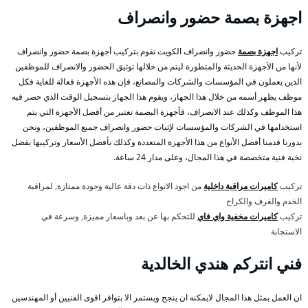
اجهزة بصمة حضور وانصراف
تركيب
اجهزة بصمة
حضور وانصراف الكويت نقوم بتركيب أجهزة بصمة حضور وانصراف
لأنها من الأجهزة الحديثة والمتطورة ليتم من خلالها توثيق الحضور والانصراف للموظفين
الذين يعملون في المؤسسات والشركات والمصانع، فإن هذه الأجهزة فعالة للغاية فكل
موظف يظهر أسمه من خلال هذا الجهاز، ويقوم هذا الجهاز بتسجيل الوقت الذي حضر فيه
هذا الموظف وكذلك عند الانصراف، فأجهزة البصمة تعتبر من أفضل الأجهزة التي يتم
استخدامها في الشركات والمؤسسات لإثبات حضور وانصراف جميع الموظفين، ونحن
بدورنا قدمنا أفضل الأنواع من هذا الأجهزة المتعددة وكذلك بأفضل الأسعار وتركيبها بفضل
نخبة فنية متخصصة في هذا المجال، وعلى مدار 24 ساعة.
تركيب
كاميرات مراقبة داخلية
من اجود الانواع ذات دقة عالية وجودة ممتازة, لمراقبة
الخدم والغرف والكراج
تركيب
كاميرات مخفية واي فاي
للتحكم بها عن بعد وباسعار مميزة, وسرعة في
الاستجابة
فني انتركم هندي الخالدية
ان العمل بمثل هذا المجال لايمكنه ان ينجح ويستمر الا بتوافر اقوى الفنيين أو المهندسين