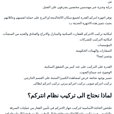
من
دراية وخبرة عبر مهندسين مختصين يشرفون على العمل.
توفر اجهزة انتركم القدرة لجميع سكان الالخالديةة او البرج على حماية انفسهم وعائلاتهم
بحيث تتميز هذه الاجهزة الحديثة ب:
امكانية تركيب الانتركم للعقارت السكنية والمنازل والابراج والفنادق والعديد من المنشآت.
امكانية التركيب للشركات
المؤسسات
السفارات والهيئات الحكومية.
وتتميز ايضا؟
القدرة على التركيب على عدد كبير من الشقق السكنية.
الوضوح عند سماع الصوت.
تتميز بوجود شاشة عرض لمشاهدة الكميرا المثبتة على القسم الخارجي.
تركيب انتركم صوتى, تركيب انتركم مرئي, تركيب انتركم ايطالى
لماذا نحتاج الى تركيب نظام انتركم؟
تتلخص الحاجة الأساسية لتركيب جهاز الانتركم في تأمين العقار من عمليات السرقة
والتلصص، حيث تكون بوابة الالخالديةة مغلقة طوال الوقت، ولا يتم فتحها إلا بواسطة احد