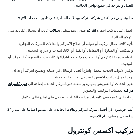
للعمل والتواجد في جميع نواحي الخالدية.
هذا ونحرص في أفضل شركة انتركم وبدالات الخالدية على تامين الخدمات الاتية:
العمل على تركيب اجهزة
انتركم
صوتي وموسيقي و
بدالات
عادية أو ديجتال على يد فني
انتركم الخالدية.
تأدية كافة اعمال تركيب أو صيانة أو اصلاح الانتركم والبدالات للشركات التجارية
والمكاتب أو المنازل أو المعامل أو الفلل أو الالخالديةات والابراج السكنية.
القيام ببرمجة الانتركم أو البدالات مع تظبيط اعداداتها كالصوت أو الصورة أو النغمات أو
التوقيت.
توفير الادوات الحديثة للعمل واتباع أفضل الوسائل في صيانة وتصليح انتركم أو بدالة.
نوفر اعمال تركيب اكسس كونترول Access Control.
تغير الجكات أو السويتش بمهارة بواسطة فني انتركم الخالدية إضافة الى
فني كاميرات
مراقبة
لعمليات التركيب والتطوير
إضافة الى خدمة فني كاميرات مراقبة الخالدية لتحصل على امان عالي وكامل
أيضا حريصون في أفضل شركة انتركم وبدالات الخالدية على تقديم اعمالنا على مدار 24
ساعة في مختلف ايام الاسبوع.
تركيب اكسس كونترول