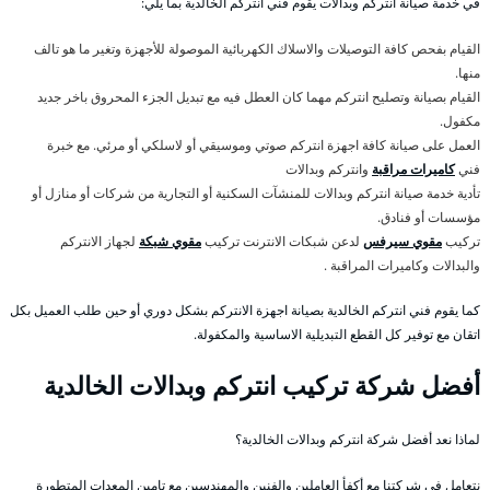
في خدمة صيانة انتركم وبدالات يقوم فني انتركم الخالدية بما يلي:
القيام بفحص كافة التوصيلات والاسلاك الكهربائية الموصولة للأجهزة وتغير ما هو تالف
منها.
القيام بصيانة وتصليح انتركم مهما كان العطل فيه مع تبديل الجزء المحروق باخر جديد
مكفول.
العمل على صيانة كافة اجهزة انتركم صوتي وموسيقي أو لاسلكي أو مرئي. مع خبرة
فني
كاميرات مراقبة
وانتركم وبدالات
تأدية خدمة صيانة انتركم وبدالات للمنشآت السكنية أو التجارية من شركات أو منازل أو
مؤسسات أو فنادق.
تركيب
مقوي سيرفس
لدعن شبكات الانترنت تركيب
مقوي شبكة
لجهاز الانتركم
والبدالات وكاميرات المراقبة .
كما يقوم فني انتركم الخالدية بصيانة اجهزة الانتركم بشكل دوري أو حين طلب العميل بكل
اتقان مع توفير كل القطع التبديلية الاساسية والمكفولة.
أفضل شركة تركيب انتركم وبدالات الخالدية
لماذا نعد أفضل شركة انتركم وبدالات الخالدية؟
نتعامل في شركتنا مع أكفأ العاملين والفنين والمهندسين مع تامين المعدات المتطورة