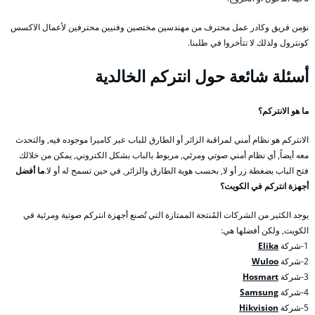
نؤمن فريق وكادر عمل محترف من مهندسين مختصين وفنيين محترفين لأعمال الاكسس
كونترول ولذلك لا تتأخروا في طلبنا.
أسئلة شائعة حول انتركم الخالدية
ما هو الانتركم؟
الانتركم هو نظام أمني لمراقبة الزائر أو الطارق للباب عبر كاميرا موجوده فيه, والتحدث
معه أيضاً, أي نظام أمني صوتي ومرئي, مربوط بالباب بشكل الكتروني, يمكن من خلالك
فتح الباب بضغطة زر أو لا, بحسب هوية الطارق والزائر, في حين تسمح له أو لا.
ما أفضل
أجهزة انتركم في الكويت؟
يوجد الكثير من الشركات المُنتجة الممتازة التي تُصنع أجهزة انتركم صوتية ومرئية في
الكويت, ولكن أفضلها هي:
1-شركة
Elika
2-شركة
Wuloo
3-شركة
Hosmart
4-شركة
Samsung
5-شركة
Hikvision