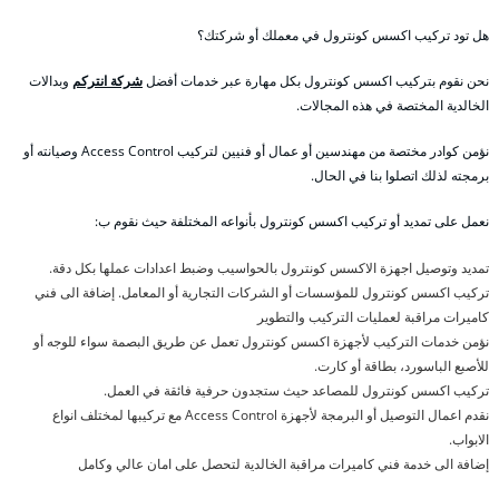
هل تود تركيب اكسس كونترول في معملك أو شركتك؟
نحن نقوم بتركيب اكسس كونترول بكل مهارة عبر خدمات أفضل
شركة انتركم
وبدالات
الخالدية المختصة في هذه المجالات.
نؤمن كوادر مختصة من مهندسين أو عمال أو فنيين لتركيب Access Control وصيانته أو
برمجته لذلك اتصلوا بنا في الحال.
نعمل على تمديد أو تركيب اكسس كونترول بأنواعه المختلفة حيث نقوم ب:
تمديد وتوصيل اجهزة الاكسس كونترول بالحواسيب وضبط اعدادات عملها بكل دقة.
تركيب اكسس كونترول للمؤسسات أو الشركات التجارية أو المعامل. إضافة الى فني
كاميرات مراقبة لعمليات التركيب والتطوير
نؤمن خدمات التركيب لأجهزة اكسس كونترول تعمل عن طريق البصمة سواء للوجه أو
للأصبع الباسورد، بطاقة أو كارت.
تركيب اكسس كونترول للمصاعد حيث ستجدون حرفية فائقة في العمل.
نقدم اعمال التوصيل أو البرمجة لأجهزة Access Control مع تركيبها لمختلف انواع
الابواب.
إضافة الى خدمة فني كاميرات مراقبة الخالدية لتحصل على امان عالي وكامل