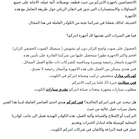
الاختصاصين باجهزة الانتركم من حيث قطعه، توصيلاته، آلية عمله، الاجابة على جميع
التساؤلات والاستفسارات التي تدور في اذهان الزبائن حول طريقة التعامل مع هذه
الأجهزة
الحديثة، لذالك شغلنا في شركتنا نخبة من الكوادر العاملة في هذا المجال.
فما هي الميزات التي تقدمها لك أجهزة انتركم؟
الحصول على صوت واضح للزائر دون اي تشويش ( سيصلك الصوت الحقيقي للزائر) .
افخم واكثر الاجهزة تطورا ستحصل عليها من شركتنا القادرة على تأمين هذه .
الاجهزة باسعار رخيصة ومميزة ومنافسة للشركات ذات طابع العمل المماثل .
فني هندي متمكن من العمل على هذه الاجهزة وبأسعار رخيصة لا تصدق .
كهربائي منازل
متخصص تركيب وصيانة انتركم في الكويت .
فني ستلايت
خبرة 20 عاما بتركيب الانتركم .
مطلوب سيارات مجهزة بمعدات صيانة انتركم
نشري سيارات
الكويت
هل تبحث عن فني انتركم الخالدية؟
فني انتركم
هندي احدى العناصر العاملة لدينا هذا الفني
يحمل ميزات عمل عالية من حيث
التركيب أو الإصلاح والصيانة وآلية العمل، هذه الكوادر الهندية تعمل الى جانب كوادرنا
المحلية كوسيلة هانة لتبادل الخبرات وتقديم
عمل في قمة البراعة والاتقان في شركات انتركم الكويت .