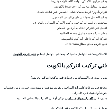
يمكن تركيبها للاماكن الهامة كالسفارات وغيرها.
سهولة التعامل مع شركة intercom بالكويت.
تتوفر بأجهزة لوحية بحيث تشاهد الشخص عبر شاشة خاصة.
يمكن التعامل معها عن طريق الهاتف المحمول.
متخصص تركيب انتركم فني تركيب الانتركم المنزلي والتجاري.
افضل فني انتركم الخالدية بأرخص الأسعار.
معلم انتركم خدمة منازل منطقة الخالدية
شركة انتركم داخلي أنتركوم باناسونيك.
فني انتركم هندي ممتاز intercom.
للاستلام يمكنكم التواصل هاتفيا كما يمكنكم التواصل ايضا مع
فني انتركم الكويت
فني تركيب انتركم بالكويت
هل ترغبون في الاستفادة من خدمات
فني تركيب انتركم
الخالدية؟
نتعاقد في شركات كاميرات المراقبة بالكويت مع فنين و مهندسين خبيرين و من جنسيات
عربية أو اجنبية، فني كاميرات
هندي، فني
كاميرات مراقبة بالكويت
تركي أو فني كاميرات باكستاني الخالدية.
يعمل فني تركيب انتركم الكويت
فني انتركم
على: