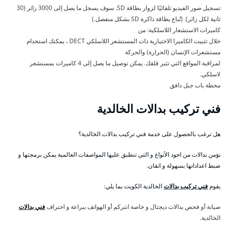
تسجيل صور الفيديو تلقائيًا لزوار بطاقة SD. سوف يسجل ما يصل إلى 3000 زائر (30
ثانية لكل زائر). (تُباع بطاقة ذاكرة SD بشكل منفصل.)
كاميرات الاستشعار اللاسلكية: من
خلال تثبيت الكاميرا الاختيارية ذات المستشعر اللاسلكي DECT ، يمكنك استخدام
مستشعرات الإنسان (الحرارة) والحركة
لمراقبة المواقع التي تثير قلقك. يمكن توصيل ما يصل إلى 4 كاميرات بمستشعر
لاسلكي.
محطة باب جبل دافق
فني تركيب بدالات الخالدية
هل ترغب بالحصول على خدمة فني تركيب بدالات الخالدية؟
نؤمن بدالات من اجود الأنواع و التي تنطبق عليها المواصفات العالمية يمكن برمجتها و
ضبط اعداداتها بسهولة و اتقان.
يقوم
فني تركيب بدالات
الخالدية الكويت بما يلي:
صيانة أو فحص بدالات ديجتال و خاصة انتركم أو الهواتف ببراعة و احتراف
فني بدالات
الخالدية.