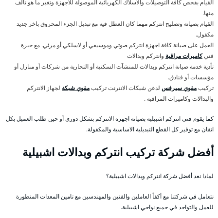
القيام بفحص كافة التوصيلات والاسلاك الكهربائية الموصولة للأجهزة وتغير ما هو تالف
منها.
القيام بصيانة وتصليح انتركم مهما كان العطل فيه مع تبديل الجزء المحروق باخر جديد
مكفول.
العمل على صيانة كافة اجهزة انتركم صوتي وموسيقي أو لاسلكي أو مرئي. مع خبرة
فني
كاميرات مراقبة
وانتركم وبدالات
تأدية خدمة صيانة انتركم وبدالات للمنشآت السكنية أو التجارية من شركات أو منازل أو
مؤسسات أو فنادق.
تركيب
مقوي سيرفس
لدعن شبكات الانترنت تركيب
مقوي شبكة
لجهاز الانتركم
والبدالات وكاميرات المراقبة .
كما يقوم فني انتركم اشبيلية بصيانة اجهزة الانتركم بشكل دوري أو حين طلب العميل بكل
اتقان مع توفير كل القطع التبديلية الاساسية والمكفولة.
أفضل شركة تركيب انتركم وبدالات اشبيلية
لماذا نعد أفضل شركة انتركم وبدالات اشبيلية؟
نتعامل في شركتنا مع أكفأ العاملين والفنين والمهندسين مع تامين المعدات المتطورة
للعمل والتواجد في جميع نواحي اشبيلية.