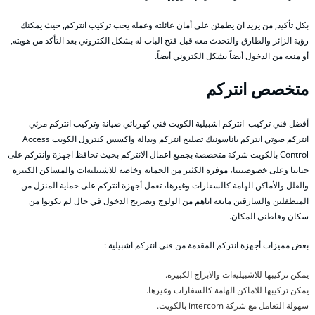
بكل تأكيد, من يريد ان يطمئن على أمان عائلته وعمله يجب تركيب انتركم, حيث يمكنك
رؤية الزائر والطارق والتحدث معه قبل فتح الباب له بشكل الكتروني بعد التأكد من هويته,
أو منعه من الدخول أيضاً بشكل الكتروني أيضاً.
متخصص انتركم
أفضل فني تركيب انتركم اشبيلية الكويت فني كهربائي صيانة وتركيب انتركم مرئي
انتركم صوتي انتركم باناسونيك تصليح انتركم وبدالة واكسس كنترول الكويت Access
Control بالكويت شركة متخصصة بجميع اعمال الانتركم بحيث تحافظ اجهزة وانتركم على
حياتنا وعلى خصوصيتنا، موفرة الكثير من الحماية وخاصة للاشبيليةات والمساكن الكبيرة
والفلل والأماكن الهامة كالسفارات وغيرها، تعمل أجهزة انتركم على حماية المنزل من
المتطفلين والسارقين مانعة اياهم من الولوج وتصريح الدخول في حال لم يكونوا من
سكان وقاطني المكان.
بعض مميزات أجهزة انتركم المقدمة من فني انتركم اشبيلية :
يمكن تركيبها للاشبيليةات والابراج الكبيرة.
يمكن تركيبها للاماكن الهامة كالسفارات وغيرها.
سهولة التعامل مع شركة intercom بالكويت.