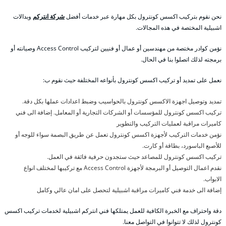
نحن نقوم بتركيب اكسس كونترول بكل مهارة عبر خدمات أفضل
شركة انتركم
وبدالات
اشبيلية المختصة في هذه المجالات.
نؤمن كوادر مختصة من مهندسين أو عمال أو فنيين لتركيب Access Control وصيانته أو
برمجته لذلك اتصلوا بنا في الحال.
نعمل على تمديد أو تركيب اكسس كونترول بأنواعه المختلفة حيث نقوم ب:
تمديد وتوصيل اجهزة الاكسس كونترول بالحواسيب وضبط اعدادات عملها بكل دقة.
تركيب اكسس كونترول للمؤسسات أو الشركات التجارية أو المعامل. إضافة الى فني
كاميرات مراقبة لعمليات التركيب والتطوير
نؤمن خدمات التركيب لأجهزة اكسس كونترول تعمل عن طريق البصمة سواء للوجه أو
للأصبع الباسورد، بطاقة أو كارت.
تركيب اكسس كونترول للمصاعد حيث ستجدون حرفية فائقة في العمل.
نقدم اعمال التوصيل أو البرمجة لأجهزة Access Control مع تركيبها لمختلف انواع
الابواب.
إضافة الى خدمة فني كاميرات مراقبة اشبيلية لتحصل على امان عالي وكامل
دقة واحتراف مع الخبرة الكافية للعمل يمتلكها فني انتركم اشبيلية لخدمات تركيب اكسس
كونترول لذلك لا تتوانوا في التواصل معنا.