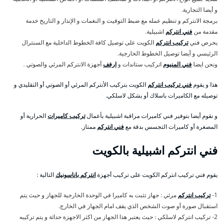
و أيضا التجارية.
برمجة الانتركم و تنظيم عمله مع ضبط التوقيت و النغمات و الإنذار و التاريخ خدمة
مقدمة من
فني انتركم
اشبيلية.
يحرص فني
تركيب انتركم
الكويت على توصيل كافة الخطوط الداخلية مع السنترال
الرئيسي و أيضا توصيل الخطوط الخارجية.
ونحن ايضا
فني المنيوم
اتركيب ستاندات و
ارفف
أجهزة الانتركم المرئي والصوتي .
هذا و يقوم
فني تركيب انتركم
الكويت بتركيب الأنتركم المرئي أو الصوتي أو التقليدي و
توصيله مع الكاميرات باسلاك أو بشكل لاسلكي.
و نقوم أيضا بتوفير فني كاميرات مراقبة اشبيلية بأعمال
تركيب كاميرات
الحرارية أو
المصغرة أو كاميرات التجسس بدقة مع
فني انتركم
ممتاز.
فني انتركم اشبيلية بالكويت
يقوم فني تركيب انتركم الكويت على تركيب أجهزة
انتركم باناسونيك
التالية :
1-
تركيب انتركم
مرئي : جهاز تثبت به كاميرا في الوحدة الخارجية للجهاز و حيث يتم
استقبال صورة أو صوت الشخص الذي يقف امام الجهاز في الخارج.
2- تركيب انتركم لاسلكي : حيث يعتبر هذا الجهاز من اكثر الاجهزة حداثة و يتم تركيبه