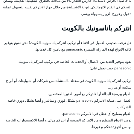
به خاصية الجرس لاستدعاء حارس العقار بدلا من مناداته بالطرق التقليدية القديمة، ويمكن
التحكم في الفتح الاتوماتيكي لبوابة الاشبيليةة من خلال جهاز الانتركم نفسه لتسهيل عملية
دخول وخروج الزوار بسهولة ويسر.
انتركم باناسونيك بالكويت
هل ترغب صديقي العميل في اقتناء أو تركيب انتركم باناسونيك الكويت؟ نحن نقوم بتوفير
كافة الانواع لهذه الماركة المميزة panasonic مع تامين كل خدماتها.
نقوم بتوفير العديد من الاعمال أو الخدمات الخاصة في تركيب انتركم باناسونيك
panasonic حيث نعمل على:
تركيب انتركم باناسونيك الكويت في مختلف المنشآت من شركات أو اشبيليةات أو أبراج
سكنية أو منازل.
القيام ببرمجة البدالة أو الانتركم مع أمهر الفنين المختصين.
العمل على صيانة الانتركم panasonic بشكل فوري و مباشر و أيضا بشكل دوري خاصة
للشركات.
القيام بتصليح أي عطل في الانتركم panasonic.
توفير الانواع المتطورة من الانتركم الصوتية أو انتركم مرئي و أيضا الاكسسوارات الخاصة
بها من أجهزة تحكم و غيرها.