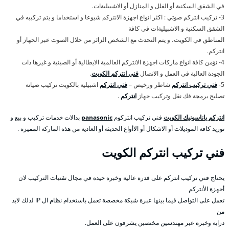
في الشقق السكنية أو الفلل و المنازل أو الاشبيليةات.
3- تركيب انتركم صوتي : اكثر انواع اجهزة الانتركم شيوعا و استخداما و يتم تركيبه في
الشقق السكنية و الاشبيليةات في كافة
المناطق في الكويت، و يتم التحدث مع الشخص الزائر من خلال الصوت عبر الجهاز أو
انتركم.
4- نؤمن كافة انواع ماركات اجهزة الانتركم العالمية الايطالية أو الصينية و غيرها ذات
الجودة العالية في العمل و الاتصال
فني انتركم الكويت
.
5-
فني تركيب انتركم
شاطر ورخيص –
فني انتركم
اشبيلية بالكويت تركيب صيانة
تصليح برمجة فك نقل وتركيب جهاز
انتركم
.
انتركم باناسونيك الكويت
فني تركيب انتركوم
panasonic
بدالات خدمات تركيب و بيع و
توريد كافة الموديلات أو الاشكال أو الاأواع الحديثة أو العادية من هذه الماركة المميزة .
فني تركيب انتركم الكويت
يحتاج فني تركيب انتركم على قدرة عالية وخبرة جيدة في مجال تقنيات التركيب لان
أجهزة الأنتركم
تعمل على التواصل فيما بينها عبرة شبكة مخصصة تعمل باستخدام نظام ال IP لذلك لابد
من
دراية وخبرة عبر مهندسين مختصين يشرفون على العمل.