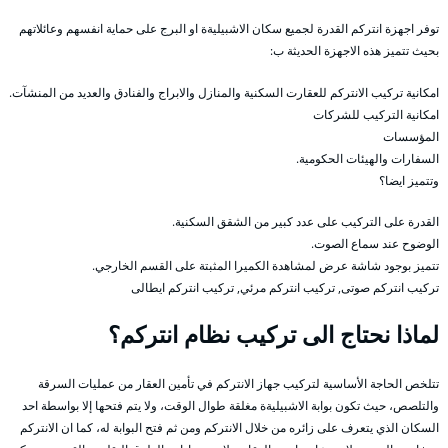
توفر اجهزة انتركم القدرة لجميع سكان الاشبيليةة او البرج على حماية انفسهم وعائلاتهم
بحيث تتميز هذه الاجهزة الحديثة ب:
امكانية تركيب الانتركم للعقارت السكنية والمنازل والابراج والفنادق والعديد من المنشآت.
امكانية التركيب للشركات
المؤسسات
السفارات والهيئات الحكومية.
وتتميز ايضا؟
القدرة على التركيب على عدد كبير من الشقق السكنية.
الوضوح عند سماع الصوت.
تتميز بوجود شاشة عرض لمشاهدة الكميرا المثبتة على القسم الخارجي.
تركيب انتركم صوتى, تركيب انتركم مرئي, تركيب انتركم ايطالى
لماذا نحتاج الى تركيب نظام انتركم؟
تتلخص الحاجة الأساسية لتركيب جهاز الانتركم في تأمين العقار من عمليات السرقة
والتلصص، حيث تكون بوابة الاشبيليةة مغلقة طوال الوقت، ولا يتم فتحها إلا بواسطة احد
السكان الذي يتعرف على زائره من خلال الانتركم ومن ثم فتح البوابة له، كما ان الانتركم