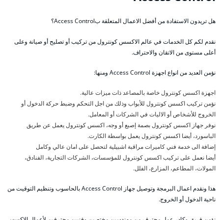
هل تريدون الاستفادة من أفضل الاعمال المتعلقة بAccess Control؟
نقدم لكم كل الخدمات في عالم الاكسس كونترول من تركيب أو تصليح أو صيانة وعلى
أعلى مستوى من الاتقان والاحتراف.
نؤمن العديد من انواع اجهزة Access Control ومنها:
اجهزة اكسس كونترول خاصة بالمصاعد ذات ميزات عالية.
نؤمن تركيب اكسس كونترول للأبواب وذلك من اجل التحكم وضبط حركة الدخول أو
الخروج للأشخاص أو الاليات في الشركات أو المعامل.
نوفر جهاز اكسس كونترول بصمة إصبع أو وجه، اكسس كونترول يعمل عن طريق
الباسورد، أيضا اكسس كونترول يعمل بواسطة الكارت.
إضافة الى خدمة فني كاميرات مراقبة اشبيلية لتحصل على امان عالي وكامل
أيضا نعمل على تركيب اكسس كونترول للمؤسسات، الشركات التجارية، الفنادق،
المولات، المطاعم، المزارع، الفلل.
هذا ونقدم اعمال البرمجة وتوصيل جهاز Access Control بالحاسوب وتنظيم التوقيت من
ناحية الدخول أو الخروج.
نؤمن فريق وكادر عمل محترف من مهندسين مختصين وفنيين محترفين لأعمال الاكسس