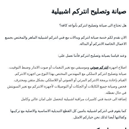
صيانة وتصليح انتركم اشبيلية
هل تحتاج الى صيانة وتصليح انتركم بأنواعه كافة؟
الان نقدم لكم خدمة صيانة انتركم وبدالات مع فني انتركم اشبيلية الماهر والمختص بجميع
الاعمال الخاصة الانتركم أو البدالة.
وعند قيامنا بصيانة وتصليح انتركم فأننا نعمل على:
اصلاح اجهزة
انتركم صوتي
وموسيقي مع تغير النغمات أو صوت الانذار وضبط التوقيت.
صيانة وتصليح انتركم لاسلكي مع المهندس المختص بهذا النوع من اجهزة الانتركم.
القيام بإعادة برمجة الانتركم المرئي أو الصوتي أو اللاسلكي بشكل متقن ومحترف.
فحص وصيانة جميع الكابلات أو الجكات أو التوصيلات لأجهزة الانتركم مع تغير السويتش
في حال تعطله.
إضافة الى خدمة فني كاميرات مراقبة اشبيلية لتحصل على امان عالي وكامل
كما يقوم فني انتركم اشبيلية بتامين كل القطع التبديلية الاساسية والاصلية مع تركيبها
وكفالتها أيضا لذلك نحن خياركم الامثل.