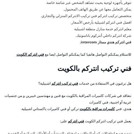
تتوفر بأجهزة لوحية بحيث تشاهد الشخص عبر شاشة خاصة.
يمكن التعامل معها عن طريق الهاتف المحمول.
متخصص تركيب انتركم فني تركيب الانتركم المنزلي والتجاري.
افضل فني انتركم اشبيلية بأرخص الأسعار.
معلم انتركم خدمة منازل منطقة اشبيلية
شركة انتركم داخلي أنتركوم باناسونيك.
فني انتركم هندي ممتاز intercom.
للاستلام يمكنكم التواصل هاتفيا كما يمكنكم التواصل ايضا مع
فني انتركم الكويت
فني تركيب انتركم بالكويت
هل ترغبون في الاستفادة من خدمات
فني تركيب انتركم
اشبيلية؟
نتعاقد في شركات كاميرات المراقبة بالكويت مع فنين و مهندسين خبيرين و من جنسيات
عربية أو اجنبية، فني كاميرات
هندي، فني
كاميرات مراقبة بالكويت
تركي أو فني كاميرات باكستاني اشبيلية.
يعمل فني تركيب انتركم الكويت
فني انتركم
على:
تمديد جميع انواع الانتركم أو البدالات و لمختلف المنشآت أو الأماكن السكنية أو الخدمية