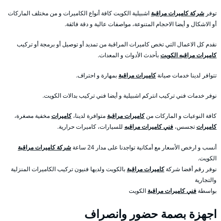
توفر
شركة كاميرات مراقبة
اشبيلية الكويت كافة أنواع الكاميرات و من مختلف الماركات
أو الاشكال و أيضا الاحجام المتنوعة، مواصفات عالية و دقة فائقة.
نقدم كل الاعمال التي تخص كاميرات المراقبة من تمديد أو توصيل أو برمجة أو تركيب
كاميرات مراقبه الكويت
بأحدث الأدوات و المعدات.
تتوافر لدينا خدمات صيانة
كاميرات مراقبة
بمهارة و احتراف.
نوفر خدمات فني تركيب انتركم اشبيلية و أيضا فني تركيب بدالات الكويت.
كافة النوعيات و الماركات من
كاميرات مراقبة
متوافرة لدينا،
كاميرات
مخفية مصغرة،
كاميرات
تجسس،
فني كاميرات مراقبه
للسيارات، كاميرات حرارية.
أنسب و ارخص الأسعار مع أمكانية تواجدنا على مدار 24 ساعة
شركة كاميرات مراقبة
الكويت.
نوفر رقم أفضا شركة
كاميرات مراقبة
بالكويت ولديها فنيون تركيب الكاميرات المنزلية
والتجارية
بواسطة
فني كاميرات مراقبة
الكويت
اجهزة بصمة حضور وانصراف