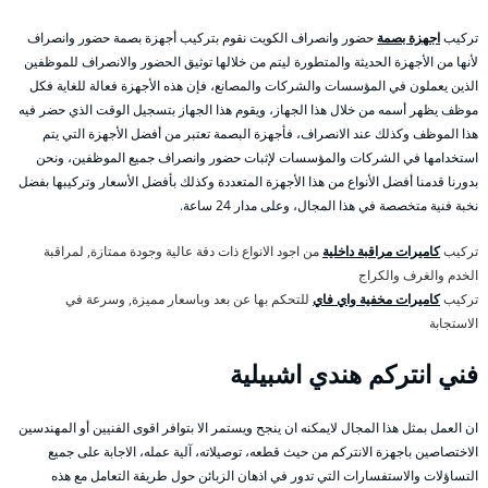
تركيب
اجهزة بصمة
حضور وانصراف الكويت نقوم بتركيب أجهزة بصمة حضور وانصراف
لأنها من الأجهزة الحديثة والمتطورة ليتم من خلالها توثيق الحضور والانصراف للموظفين
الذين يعملون في المؤسسات والشركات والمصانع، فإن هذه الأجهزة فعالة للغاية فكل
موظف يظهر أسمه من خلال هذا الجهاز، ويقوم هذا الجهاز بتسجيل الوقت الذي حضر فيه
هذا الموظف وكذلك عند الانصراف، فأجهزة البصمة تعتبر من أفضل الأجهزة التي يتم
استخدامها في الشركات والمؤسسات لإثبات حضور وانصراف جميع الموظفين، ونحن
بدورنا قدمنا أفضل الأنواع من هذا الأجهزة المتعددة وكذلك بأفضل الأسعار وتركيبها بفضل
نخبة فنية متخصصة في هذا المجال، وعلى مدار 24 ساعة.
تركيب
كاميرات مراقبة داخلية
من اجود الانواع ذات دقة عالية وجودة ممتازة, لمراقبة
الخدم والغرف والكراج
تركيب
كاميرات مخفية واي فاي
للتحكم بها عن بعد وباسعار مميزة, وسرعة في
الاستجابة
فني انتركم هندي اشبيلية
ان العمل بمثل هذا المجال لايمكنه ان ينجح ويستمر الا بتوافر اقوى الفنيين أو المهندسين
الاختصاصين باجهزة الانتركم من حيث قطعه، توصيلاته، آلية عمله، الاجابة على جميع
التساؤلات والاستفسارات التي تدور في اذهان الزبائن حول طريقة التعامل مع هذه