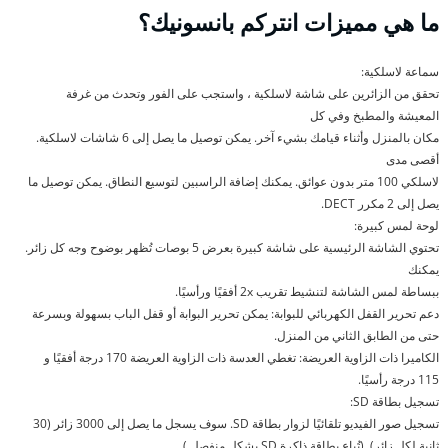
ما هي مميزات انتركم بانسونيك؟
سماعة لاسلكية:
تحقق من الزائرين على شاشة لاسلكية ، واستجب على الفور وتحدث من غرفة
المعيشة والمطبخ وفي كل
مكان بالمنزل وأثناء قيامك بشيء آخر. يمكن توصيل ما يصل إلى 6 شاشات لاسلكية.
أقصى مدى
لاسلكي 100 متر بدون عوائق. يمكنك إضافة الراسبين لتوسيع النطاق. يمكن توصيل ما
يصل إلى 2 مكرر DECT.
لوحة لمس كبيرة:
تحتوي الشاشة الرئيسية على شاشة كبيرة بعرض 5 بوصات تُظهر بوضوح وجه كل زائر.
يمكنك
ببساطة لمس الشاشة لتنشيط تقريب 2x أفقيًا ورأسيًا.
دعم تحرير القفل الكهربائي للبوابة: يمكن تحرير البوابة أو قفل الباب بسهولة وبسرعة
حتى من الطابق الثاني من المنزل.
الكاميرا ذات الزاوية العريضة: تغطي العدسة ذات الزاوية العريضة 170 درجة أفقيًا و
115 درجة رأسيًا.
تسجيل بطاقة SD:
تسجيل صور الفيديو تلقائيًا لزوار بطاقة SD. سوف يسجل ما يصل إلى 3000 زائر (30
ثانية لكل زائر). (تُباع بطاقة ذاكرة SD بشكل منفصل.)