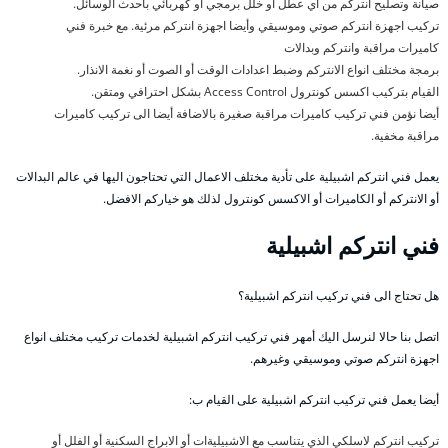
صيانة وتصليح انتركم من اي عطل او خلل برمجي أو كهربائي بأحدث الوسائل.
تركيب اجهزة انتركم صوتي وموسيقي وأيضا اجهزة انتركم مرئية. مع خبرة فني
كاميرات مراقبة وانتركم وبدالات
برمجة مختلف انواع الانتركم وضبط اعدادات الوقت أو الصوت أو نغمة الانذار.
القيام بتركيب اكسس كونترول Access Control بشكل احترافي ومتقن.
أيضا نؤمن فني تركيب كاميرات مراقبة صغيرة بالاضافة أيضا الى تركيب كاميرات
مراقبة مخفية.
يعمل فني انتركم اشبيلية على تأدية مختلف الاعمال التي تحتاجون اليها في عالم البدالات
أو الانتركم أو الكاميرات أو الاكسس كونترول لذلك هو خياركم الافضل.
فني انتركم اشبيلية
هل تحتاج الى فني تركيب انتركم اشبيلية؟
اتصل بنا حالا لنرسل اليك أمهر فني تركيب انتركم اشبيلية لخدمات تركيب مختلف انواع
اجهزة انتركم صوتي وموسيقي وغيرهم.
أيضا يعمل فني تركيب انتركم اشبيلية على القيام ب:
تركيب انتركم لاسلكي الذي يتناسب مع الاشبيليةات أو الابراج السكنية أو الفلل أو