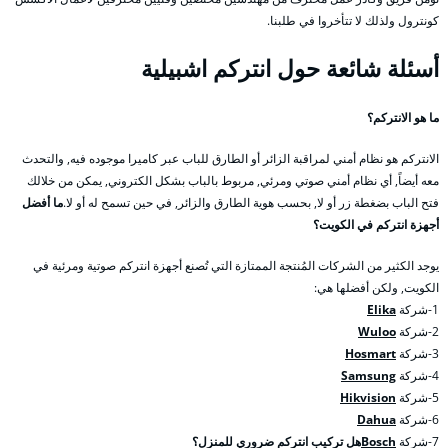
كونترول ولذلك لا تتأخروا في طلبنا.
أسئلة شائعة حول انتركم اشبيلية
ما هو الانتركم؟
الانتركم هو نظام أمني لمراقبة الزائر أو الطارق للباب عبر كاميرا موجوده فيه, والتحدث
معه أيضاً, أي نظام أمني صوتي ومرئي, مربوط بالباب بشكل الكتروني, يمكن من خلالك
فتح الباب بضغطة زر أو لا, بحسب هوية الطارق والزائر, في حين تسمح له أو لا.
ما أفضل
أجهزة انتركم في الكويت؟
يوجد الكثير من الشركات المُنتجة الممتازة التي تُصنع أجهزة انتركم صوتية ومرئية في
الكويت, ولكن أفضلها هي:
1-شركة
Elika
2-شركة
Wuloo
3-شركة
Hosmart
4-شركة
Samsung
5-شركة
Hikvision
6-شركة
Dahua
7-شركة
Bosch
هل تركيب انتركم ضروري للمنزل؟