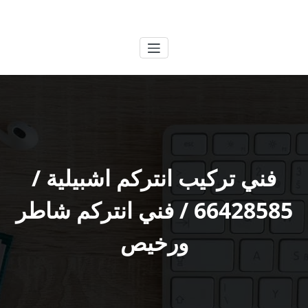
لتجاوز
الكويتية
خدمات وظائف بالكويت
لى
لمحتوى
فني تركيب انتركم اشبيلية /
66428585 / فني انتركم شاطر
ورخيص