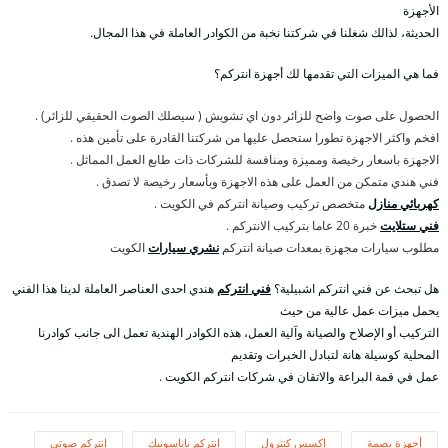
الأجهزة
الحديثة، لذالك شغلنا في شركتنا نخبة من الكوادر العاملة في هذا المجال.
فما هي الميزات التي تقدمها لك أجهزة انتركم؟
الحصول على صوت واضح للزائر دون اي تشويش ( سيصلك الصوت الحقيقي للزائر) .
افخم واكثر الاجهزة تطورا ستحصل عليها من شركتنا القادرة على تأمين هذه .
الاجهزة باسعار رخيصة ومميزة ومنافسة للشركات ذات طابع العمل المماثل .
فني هندي متمكن من العمل على هذه الاجهزة وبأسعار رخيصة لا تصدق .
كهربائي منازل
متخصص تركيب وصيانة انتركم في الكويت .
فني ستلايت
خبرة 20 عاما بتركيب الانتركم .
مطلوب سيارات مجهزة بمعدات صيانة انتركم
نشري سيارات
الكويت
هل تبحث عن فني انتركم اشبيلية؟
فني انتركم
هندي احدى العناصر العاملة لدينا هذا الفني
يحمل ميزات عمل عالية من حيث
التركيب أو الإصلاح والصيانة وآلية العمل، هذه الكوادر الهندية تعمل الى جانب كوادرنا
المحلية كوسيلة هانة لتبادل الخبرات وتقديم
عمل في قمة البراعة والاتقان في شركات انتركم الكويت .
أجهزة بصمة
اكسس كنترول
انتركم باناسونيك
انتركم صوتي