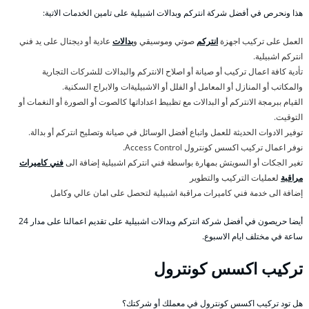
هذا ونحرص في أفضل شركة انتركم وبدالات اشبيلية على تامين الخدمات الاتية:
العمل على تركيب اجهزة
انتركم
صوتي وموسيقي و
بدالات
عادية أو ديجتال على يد فني
انتركم اشبيلية.
تأدية كافة اعمال تركيب أو صيانة أو اصلاح الانتركم والبدالات للشركات التجارية
والمكاتب أو المنازل أو المعامل أو الفلل أو الاشبيليةات والابراج السكنية.
القيام ببرمجة الانتركم أو البدالات مع تظبيط اعداداتها كالصوت أو الصورة أو النغمات أو
التوقيت.
توفير الادوات الحديثة للعمل واتباع أفضل الوسائل في صيانة وتصليح انتركم أو بدالة.
نوفر اعمال تركيب اكسس كونترول Access Control.
تغير الجكات أو السويتش بمهارة بواسطة فني انتركم اشبيلية إضافة الى
فني كاميرات
مراقبة
لعمليات التركيب والتطوير
إضافة الى خدمة فني كاميرات مراقبة اشبيلية لتحصل على امان عالي وكامل
أيضا حريصون في أفضل شركة انتركم وبدالات اشبيلية على تقديم اعمالنا على مدار 24
ساعة في مختلف ايام الاسبوع.
تركيب اكسس كونترول
هل تود تركيب اكسس كونترول في معملك أو شركتك؟