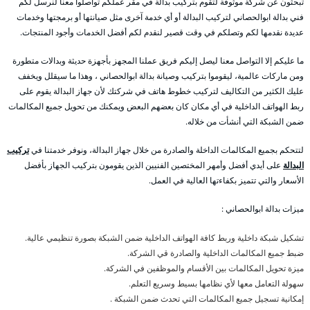
تبحثون عن شركة موثوقة لتقوم بتركيب بدالة في مقر عملكم تواصلوا معنا لنرسل لكم
فني بدالة ابوالحصاني لتركيب البدالة أو أي خدمة آخرى مثل صيانتها أو برمجتها وخدمات
عديدة نقدمها لكم وتصلكم في وقت قصير لنقدم لكم أفضل الخدمات وأجود المنتجات.
ما عليكم إلا التواصل معنا ليصل إليكم فريق عملنا المجهز بأجهزة حديثة وبدالات متطورة
ومن ماركات عالمية، ليقوموا بتركيب وصيانة بدالة ابوالحصاني ، وهذا ما سيقلل ويخفف
عليك الكثير من التكاليف لتركيب خطوط هاتف في شركتك لأن جهاز البدالة يقوم على
ربط الهواتف الداخلية في أي مكان كان بعضهم البعض ويمكنك من تحويل جميع المكالمات
ضمن الشبكة التي أنشأت من خلاله.
لتتحكم بجميع المكالمات الداخلة والصادرة من خلال جهاز البدالة، ونوفر خدمتنا في
تركيب
البدالة
على أيدي أفضل وأمهر المختصين الفنيين الذين يقومون بتركيب الجهاز بأفضل
الأسعار والتي تتميز بكفاءتها العالية في العمل.
ميزات بدالة ابوالحصاني :
تشكيل شبكة داخلية وربط كافة الهواتف الداخلية ضمن الشبكة بصورة تنظيمي عالية.
ضبط جميع المكالمات الداخلية والصادرة قي الشركة.
ميزة تحويل المكالمات بين الأقسام والموظفين في الشركة.
سهولة التعامل معها لأي نظامها بسيط وسريع التعلم.
إمكانية تسجيل جميع المكالمات التي تحدث ضمن الشبكة .