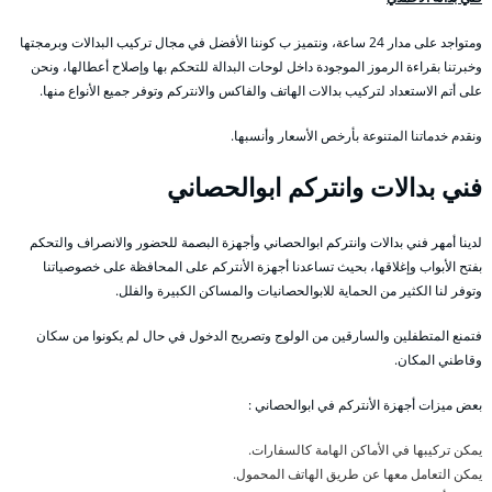
ومتواجد على مدار 24 ساعة، ونتميز ب كوننا الأفضل في مجال تركيب البدالات وبرمجتها
وخبرتنا بقراءة الرموز الموجودة داخل لوحات البدالة للتحكم بها وإصلاح أعطالها، ونحن
على أتم الاستعداد لتركيب بدالات الهاتف والفاكس والانتركم وتوفر جميع الأنواع منها.
ونقدم خدماتنا المتنوعة بأرخص الأسعار وأنسبها.
فني بدالات وانتركم ابوالحصاني
لدينا أمهر فني بدالات وانتركم ابوالحصاني وأجهزة البصمة للحضور والانصراف والتحكم
بفتح الأبواب وإغلاقها، بحيث تساعدنا أجهزة الأنتركم على المحافظة على خصوصياتنا
وتوفر لنا الكثير من الحماية للابوالحصانيات والمساكن الكبيرة والفلل.
فتمنع المتطفلين والسارقين من الولوج وتصريح الدخول في حال لم يكونوا من سكان
وقاطني المكان.
بعض ميزات أجهزة الأنتركم في ابوالحصاني :
يمكن تركيبها في الأماكن الهامة كالسفارات.
يمكن التعامل معها عن طريق الهاتف المحمول.