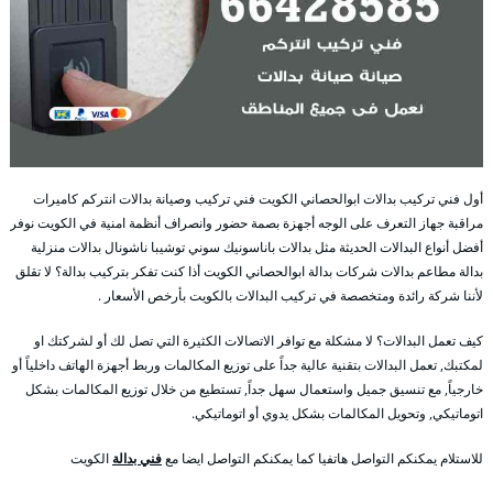
أول فني تركيب بدالات ابوالحصاني الكويت فني تركيب وصيانة بدالات انتركم كاميرات
مراقبة جهاز التعرف على الوجه أجهزة بصمة حضور وانصراف أنظمة امنية في الكويت نوفر
أفضل أنواع البدالات الحديثة مثل بدالات باناسونيك سوني توشيبا ناشونال بدالات منزلية
بدالة مطاعم بدالات شركات بدالة ابوالحصاني الكويت أذا كنت تفكر بتركيب بدالة؟ لا تقلق
لأننا شركة رائدة ومتخصصة في تركيب البدالات بالكويت بأرخص الأسعار .
كيف تعمل البدالات؟ لا مشكلة مع توافر الاتصالات الكثيرة التي تصل لك أو لشركتك او
لمكتبك, تعمل البدالات بتقنية عالية جداً على توزيع المكالمات وربط أجهزة الهاتف داخلياً أو
خارجياً, مع تنسيق جميل واستعمال سهل جداً, تستطيع من خلال توزيع المكالمات بشكل
اتوماتيكي, وتحويل المكالمات بشكل يدوي أو اتوماتيكي.
للاستلام يمكنكم التواصل هاتفيا كما يمكنكم التواصل ايضا مع
فني بدالة
الكويت