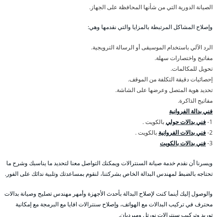
الصيانة الدورية التي من شأنها المحافظة على الجهاز.
وإصلاح المشاكل المرتبطة بالمزايا والتي نقدمها وهي:
الرد الآلي باستخدام الموسيقى أو الرسالة الترويجية.
مفاتيح واختصارات سهلة.
تحويل للمكالمات.
إحصائيات دقيقة التكلفة من الموقف.
تحديد هوية المتصل وعرضها على الشاشة.
مفاتيح الذاكرة.
فني بدالة الفروانية
1-
فني بدالات حولي
بالكويت .
2-
فني بدالات الفروانية
بالكويت .
3-
فني بدالات بالكويت
ويسرنا أن نقدم خدمة صيانة السنترالات ويمكنك التواصل معنا لتحديد ما يناسبك وشرح ما
تحتاجه بالضبط لمهندس البدالة الخاص بشركتنا، لنقوم بمساعدتك وتلبية ندائك على الفور.
والوصول إليك أينما كنت لإصلاح البدالة بأحدث الأجهزة وأمهر مهندس تصليح وصيانة بدالات
محترف في تركيب البدالات مع الهواتف، وإصلاح سنترالات افايا مع البرمجة مع إمكانية
توريد وتركيب سنترالات نورتل وميرديان.