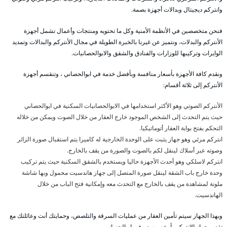
وانتركم ديجيتال وبدالات أجهزة بصمة.
فنحن متخصصين في الأنظمة الأمنية وكل ما تحتويه ومنتجات وأعمال تشمل أجهزة
الأنتركم والبدلات، ونتميز عن غيرنا بالخبرة الطويلة في مجال الأنتركم والبدالات وتمديد
الوايرات وتركيبها للوزارات والفنادق والشقق والابوالحصانيات.
ونقدم كافة الأجهزة بأسعار منافسة وبأفضل خدمة في ابوالحصاني ، وتنقسم أجهزة
الأنتركم إلى ثلاثة أقسام:
الأنتركم الصوتي وهو الأكثر استخدامها في الابوالحصانيات السكنية في ابوالحصاني
حيث يتم التحدث إلى الشخص الموجود خارج العقار من خلال الصوت ويمكن من خلاله
التحكم بفتح بوابة العقار أتوماتيكيا.
انتركم مرئي وهو جهاز يثبت على الوحدة الخارجية له كاميرا يتم استقبال صورة الزائر
وصوته عبر أسلاك لينقل لكم بالصوت والصورة من يقف بالخارج.
انتركم لاسلكي وهو أحدث الأجهزة حاليا ويستخدم بالشقق السكنية حيث يتم تركيب
وحدة خارج باب الشقة لينقل صورة المتصل إلى جهاز هاندسيت محمول وبها شاشة
ملونة لمشاهدة من يقف بالخارج مع التحدث معه وإمكانية فتح الباب من خلال
الهاندسيت.
وبهذا الجهاز سيتم تأمين العقار من عمليات السرقة والتلصص، وحمايتك أنت وعائلتك مع
تقديم جهاز الانتركم بأرخص سعر في ابوالحصاني .