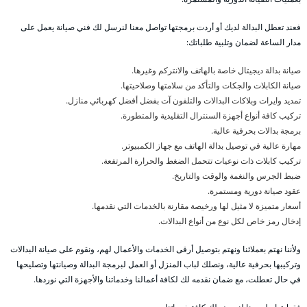
فعند تعطل البدالة لديك أو أردت برمجتها تواصل معنا لنرسل لك فني صيانة يعمل على
مدار الساعة لضمان وتلبية طلباتك:
صيانة بدالة ديجيتال خاصة بالهاتف والانتركم وغيرها.
صيانة الكابلات والجكات والتأكد من سلامتها وصلاحيتها.
تمديد وايرات وبلاكات البدالات والتلفون آت بفضل أفضل كهربائي منازل.
تركيب كافة أنواع أجهزة السنترال التقليدية والمتطورة.
برمجة بدالات بحرفية عالية.
مهارة عالية في توصيل بدالة الهاتف مع جهاز الكمبيوتر.
تركيب كابلات ذات نوعيات تتحمل الضغط والحرارة المرتفعة.
ضبط الجرس والنغمة والوقت والتاريخ.
عقود صيانة دورية ومستمرة.
أسعار متميزة لا مثيل لها ورخيصة مقارنة بالخدمات التي نقدمها.
إدخال رمز خاص لكل نوع من أنواع البدالات.
ولأننا نهتم بعملائنا ونهتم بتوصيل أرقى الخدمات والأعمال لهم، ونقوم على صيانة البدالات
وتركيبها بحرفية عالية، ونصلك لباب المنزل أو العمل لبرمجة البدالة وصيانتها وتصليحها
في حال تعطلت، مع ضمان نقدمه لك لكافة أعمالنا وخدماتنا والأجهزة التي نوردها.