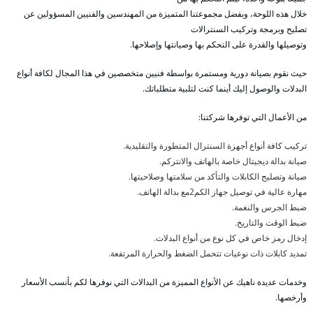
خلال هذه اللوحة، وبفضل مجموعتنا المتميزة من المهندسين والفنيين المسؤولين عن
تصليح وبرمجة وتركيب السنترالات
وتوصيلها والقدرة على التحكم بها وصيانتها وإصلاحها.
حيث نقوم بصيانة دورية ومستمرة بواسطة فنيين متخصصين في هذا المجال لكافة أنواع
البدلات والوصول إليك أينما كنت لتلبية متطلباتك.
من الأعمال التي توفرها شركتنا:
تركيب كافة أنواع أجهزة السنترال المتطورة والتقليدية.
صيانة بدالة ديجيتال خاصة بالهاتف والانتركم.
صيانة وتصليح الكابلات والتأكد من سلامتها وصلاحيتها.
مهارة عالية في توصيل جهاز الكم2مع بدالة الهاتف.
ضبط الجرس والنغمة.
ضبط الوقت والتاريخ.
إدخال رمز خاص في كل نوع من أنواع البدلات.
تمديد كابلات ذات نوعيات تتحمل الضغط والحرارة المرتفعة.
وخدمات عديدة ناهيك عن الأنواع المميزة من البدالات التي نوفرها لكم بأنسب الأسعار
وأرخصها.