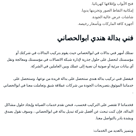
فتح الأبواب وإغلاقها كهربائيا.
إمكانية التقاط الصور وتخزينها يدويا.
شاشات عرض عالية الجودة.
أجهزة كافة الماركات وبأسعار رخيصة.
فني بدالة هندي ابوالحصاني
نمتلك أمهر فني بدالات في ابوالحصاني حيث يقوم بتركيب البدالات في شركتك أو
مؤسستك لتحصل على حلول جذرية لإدارة شبكة الاتصالات في مؤسستك ومعالجة ونقل
أي بيانات مرئية أو صوتية أن نصية إلى عملك وبين العاملين في الشركة.
فبفضل فني تركيب بدالة هندي ستحصل على بدالة فريدة من نوعها، وستحصل على
خدماتنا الموثوق بتصريحات الجودة من شركات عملاقة شبق وتعاملت معنا في ابوالحصاني
.
فخدماتنا لا تقتصر على التركيب فحسب، فنحن نقدم خدمات الصيانة وإيجاد حلول مشاكل
البدالة، فإن كنت تبحث عن أفضل شركة تبديل بدالة في ابوالحصاني ، وسوف نقول بصدق
وبشدة بادر بالتواصل معنا.
ونتميز بالعديد من الخدمات: