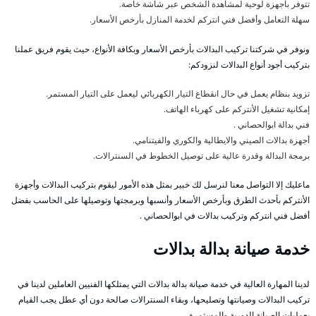
تتوفر بأجهزة لوحية لمشاهدة الشخص عبر شاشة خاصة.
سهلة التعامل وأفضل فني انتركم لخدمة المنازل بأرخص الأسعار.
ونوفر في شركتنا تركيب البدالات بأرخص الأسعار وبكافة الأنواع، حيث يقوم فريق عملنا
بتركيب أجود أنواع البدالات لنزودكم:
تزويد بنظام يعمل في حال انقطاع التيار الكهربائي ليعمل على التيار المستمر.
إمكانية تشغيل الأنتركم على كهرباء الهاتف.
فني بدالة ابوالحصاني .
أجهزة بدالات الصيني والايطالية والكوري والفيتنامي.
برمجة البدالة وقدرة عالية على توصيل الخطوط في السنترالات.
ماعليك إلا التواصل معنا لنرسل لك خبير بمثل هذه الأمور ليقوم بتركيب البدالات وأجهزة
الأنتركم بأحدث الطرق وبأرخص الأسعار وأنسبها وبرمجتها وتوصيلها على الحاسب بفضل
أفضل فني انتركم وتركيب بدالات في ابوالحصاني .
خدمة صيانة بدالة بدالات
لدينا المهارة العالية في خدمة صيانة بدالة بدالات التي يمتلكها الفنيين العاملين لدينا في
تركيب البدالات وصيانتها وتصليحها، وبقاء السنترالات صالحة دون أي عطل يجب القيام
بعمليات الصيانة الدورية والمستمرة.