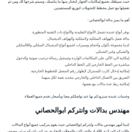
حيث سيبلغك بجميع إمكانيات الجهاز لتختار منها ما يناسبك، وسيتم شرحها لك ومن ثم
تفعيلها مع عمل مخطط للتحويلات لتوزيع للمستفيدين.
أهم ما يميز بدالة ابوالحصاني :
نوفر أنواع عديدة تشمل الأنواع التقليدية والأنواع ذات التقنية المتطورة.
بدالة تعمل بالهواتف السلكية ولاسلكية والهواتف الديجيتال.
لدينا مجموعة بألوان وأحجام ومميزات لجميع أنواع الديجيتال السلكي واللااسلكي
والشبكي وغير الشبكي.
إمكانية الرد الآلي على المكالمات الواردة وتسجيل رسالة ترحيب صوتية والدخول
مباشرة من الخط الخارجي إلى الخط الداخلي.
إمكانية إدخال كارت للسنترال لإظهار رقم المتصل للخطوط الخارجية.
التفريق بين الاتصال الداخلي والخارجي بتحديد نغمة لكل منهما.
إمكانية ربط عدة بدالات مع بعضها.
وخدمات عديدة سنزودكم بها عند تواصلكم معنا وبأسعار تخدم جميع العملاء.
مهندس بدالات وانتركم ابوالحصاني
لدينا أمهر مهندس بدالات وانتركم ابوالحصاني حيث يقوم بتركيب جميع أنواع البدالات
والانتركم المركزي للأفراد والشركات والمحلات التجارية، وتركيب انتركم مرئي وصوتي