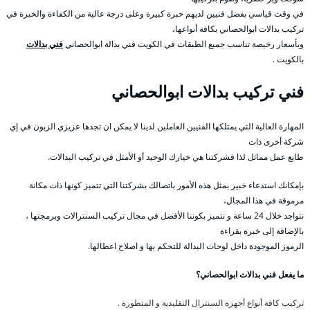
في وقت قياسي بفضل فنيين لديهم خبرة كبيرة وعلى درجة عالية من الكفاءة والخبرة في
تركيب بدالات ابوالحصاني بكافة أنواعها،
وبأسعار رخيصة تناسب جميع الطبقات في الكويت فني بدالة ابوالحصاني
فني بدالات
بالكويت .
فني تركيب بدالات ابوالحصاني
المهارة العالية التي يمتلكها الفنيين العاملين لدينا لا يمكن ان تجدها عزيزي الزبون في إي
شركة أخرى ذات
طابع عمل مماثل لذا فشركتنا هي خيارك الوحيد أو الأمثل في تركيب البدالات.
بإمكانك استدعاء خبير بمثل هذه الأمور باتصالك بشركتنا التي تتميز كونها ذات مكانة
مرموقة في هذا المجال،
نتواجد خلال 24 ساعة و نتميز بكوننا الأفضل في مجال تركيب السنترالات وبرمجتها ،
بالإضافة إلى خبرة بقراءة
الرموز الموجودة داخل لوحات البدالة للتحكم بها و اصلاح اعطالها.
ما يفعل فني بدالات ابوالحصاني؟
تركيب كافة أنواع أجهزة السنترال التقليدية و المتطورة .