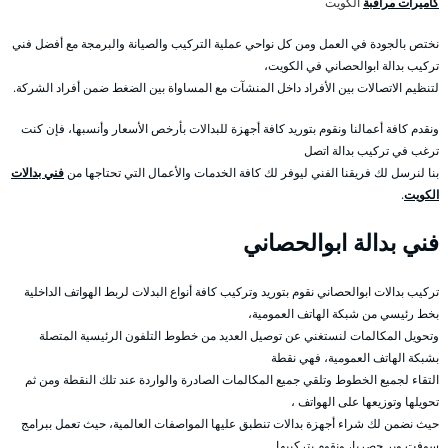
كاميرات مراقبة
الكويت
نختص بالجودة في العمل ومن كل نواحي عملية التركيب والصيانة والبرمجة مع أفضل فني
تركيب بدالة ابوالحصاني في الكويت،
لتنظيم الاتصالات بين الأفراد داخل المنشآت مع المساواة بين الضغط ضمن أفراد الشركة.
ونقدم كافة أعمالنا ونقوم بتوريد كافة أجهزة للبدالات بأرخص الأسعار وأنسبها، فإن كنت
ترغب في تركيب بدالة اتصل
بنا لنرسل لك فريقنا الفني ليوفر لك كافة الخدمات والأعمال التي تحتاجها من
فني بدالات
الكويت
.
فني بدالة ابوالحصاني
تركيب بدالات ابوالحصاني نقوم بتوريد وتركيب كافة أنواع البدلات لربط الهواتف الداخلية
بخط رئيسي من شبكة الهاتف العمومية،
وتحويل المكالمات لنستغني عن توصيل العديد من خطوط التلفون الرئيسية المتصلة
بشبكة الهاتف العمومية، فهي نقطة
التقاء لجميع الخطوط وتلقي جميع المكالمات الصادرة والواردة عند تلك النقطة ومن ثم
تحويلها وتوزيعها على الهواتف ،
حيث نضمن لك شراء أجهزة بدالات تنطبق عليها المواصفات العالمية، حيث تعمل ببرامج
سوفت وير حصريا، ونقوم بتركيبها