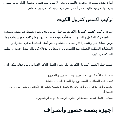
أنواع عديدة ومتنوعة وبجودة عالمية وبأسعار لا تقبل المنافسة والوصول إليك لباب المنزل
بتركيبها بحرفية عالية بفضل أفضل فني تركيب بدالات في ابوالحصاني .
تركيب اكسس كنترول الكويت
شركة
تركيب أكسس كنترول
الكويت هو جهاز ذو برنامج و نظام بسيط غير معقد يستخدم
لتنظيم حركة الدخول و الخروج للمنشآت سواء كانت فنادق او شركات او مؤسسات مما
يؤمن حماية اكبر و تنظيم اكثر لعمل المنشأة و يمكن أيضا” استخدامه في المنازل و
المنشآت السكنية للحماية ضد اللصوص و الأشخاص الدخلاء كل ذلك بفضل خدمة و انظمة
التحكم في الابواب.
يعتمد جهاز اكسس كنترول الكويت على نظام القفل الذكي للأبواب و من خلاله يمكن أن :
نحدد عدد الأشخاص المسموح لهم بالدخول و الخروج.
تحديد عدد الساعات المسموح بها للبقاء داخل المنشأة.
تحديد وقت الدخول و وقت الخروج بحيث لا يسمح بعدها لأي شخص بالعبور من و الى
المنشأة.
يمكننا اعتماد نظام البصمة او الكارت او بصمة الوجه او باسورد.
اجهزة بصمة حضور وانصراف