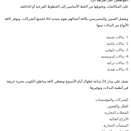
على المكالمات وتحويلها من الخط الأساسي إلى الخطوط الفرعية أو الداخلية.
وبفضل الفنيين والمتمرسين بكافة أعمالهم نقوم بتمديد dsl لجميع الشركات، ونوفر كافة
الأنواع من البدلات منها:
1- بدالات صينية.
2- بدالات يابانية.
3- بدالات تايواني.
4- بدالات إندونيسية.
5- بدالات تركية.
6- بدالات هندية.
نعمل على مدار 24 ساعة لطوال أيام الأسبوع ونغطي كافة مناطق الكويت بخبرة عريقة
في أنظمة البدلات وتوفيرها:
للشركات والمؤسسات.
للفلل والقصور.
المحلات التجارية.
الأبراج العالية.
المنشآت التجارية.