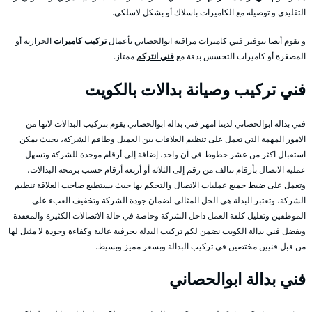
التقليدي و توصيله مع الكاميرات باسلاك أو بشكل لاسلكي.
و نقوم أيضا بتوفير فني كاميرات مراقبة ابوالحصاني بأعمال
تركيب كاميرات
الحرارية أو
المصغرة أو كاميرات التجسس بدقة مع
فني انتركم
ممتاز.
فني تركيب وصيانة بدالات بالكويت
فني بدالة ابوالحصاني لدينا امهر فني بدالة ابوالحصاني يقوم بتركيب البدالات لانها من
الامور المهمة التي تعمل على تنظيم العلاقات بين العميل وطاقم الشركة، بحيث يمكن
استقبال اكثر من عشر خطوط في آن واحد، إضافة إلى أرقام موحدة للشركة وتسهل
عملية الاتصال بأرقام تتالف من رقم إلى الثلاثة أو أربعة أرقام حسب برمجة البدالات،
وتعمل على ضبط جميع عمليات الاتصال والتحكم بها حيث يستطيع صاحب العلاقة تنظيم
الشركة، وتعتبر البدلة هي الحل المثالي لضمان جودة الشركة وتخفيف العبء على
الموظفين وتقليل كلفة العمل داخل الشركة وخاصة في حالة الاتصالات الكثيرة والمعقدة
وبفضل فني بدالة الكويت نضمن لكم تركيب البدلة بحرفية عالية وكفاءة وجودة لا مثيل لها
من قبل فنيين مختصين في تركيب البدالة وبسعر مميز وبسيط.
فني بدالة ابوالحصاني