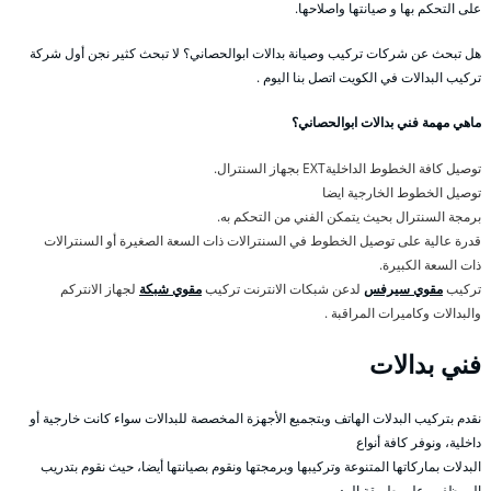
على التحكم بها و صيانتها واصلاحها.
هل تبحث عن شركات تركيب وصيانة بدالات ابوالحصاني؟ لا تبحث كثير نجن أول شركة
تركيب البدالات في الكويت اتصل بنا اليوم .
ماهي مهمة فني بدالات ابوالحصاني؟
توصيل كافة الخطوط الداخليةEXT بجهاز السنترال.
توصيل الخطوط الخارجية ايضا
برمجة السنترال بحيث يتمكن الفني من التحكم به.
قدرة عالية على توصيل الخطوط في السنترالات ذات السعة الصغيرة أو السنترالات
ذات السعة الكبيرة.
تركيب
مقوي سيرفس
لدعن شبكات الانترنت تركيب
مقوي شبكة
لجهاز الانتركم
والبدالات وكاميرات المراقبة .
فني بدالات
نقدم بتركيب البدلات الهاتف وبتجميع الأجهزة المخصصة للبدالات سواء كانت خارجية أو
داخلية، ونوفر كافة أنواع
البدلات بماركاتها المتنوعة وتركيبها وبرمجتها ونقوم بصيانتها أيضا، حيث نقوم بتدريب
الموظفين على طريقة الرد