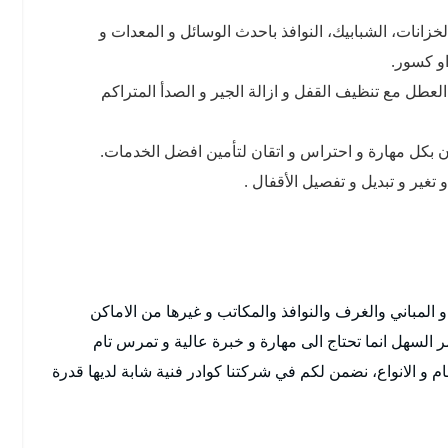
خزانات، الشبابيك، النوافذ باحدث الوسائل و المعدات و
و كسور.
العطل مع تنظيف القفل و ازالة الجير و الصدأ المتراكم
ون بكل مهارة و احتراس و اتقان لتأمين افضل الخدمات.
غير و تبديل و تفصيل الأقفال .
و المباني والغرف والنوافذ والمكاتب و غيرها من الاماكن
 السهل انما تحتاج الى مهارة و خبرة عالية و تمرس تام
ام و الانواع، نضمن لكم في شركتنا كوادر فنية شابة لديها قدرة