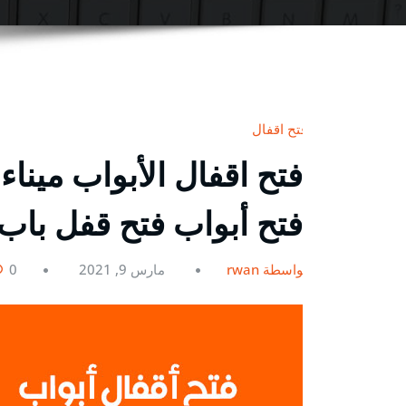
فتح اقفال
فتح أبواب فتح قفل باب
بواسطة rwan
مارس 9, 2021
0