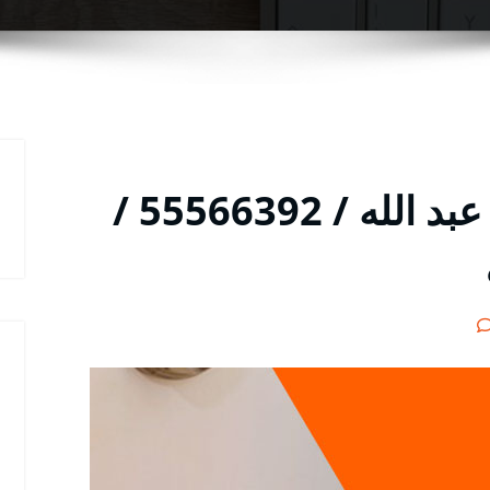
فتح اقفال الأبواب ميناء عبد الله / 55566392 /