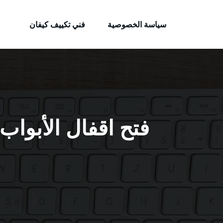
الكويتية
لتجاوز
خدمات وظائف بالكويت
لى
سياسة الخصوصية
فني تكييف كيفان
لمحتوى