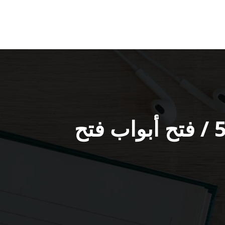
فتح اقفال الأبواب ميناء عبد الله / 55566392 / فتح أبواب فتح