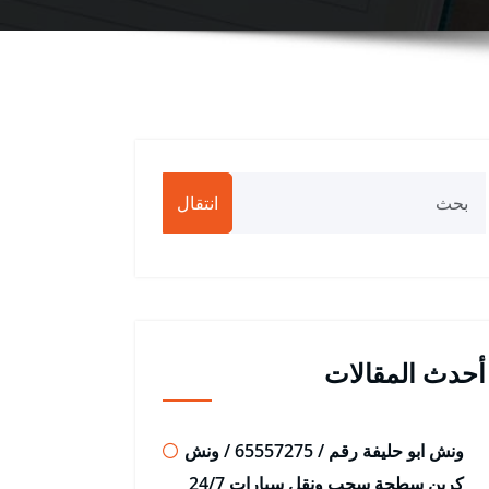
انتقال
أحدث المقالات
ونش ابو حليفة رقم / 65557275 / ونش
كرين سطحة سحب ونقل سيارات 24/7