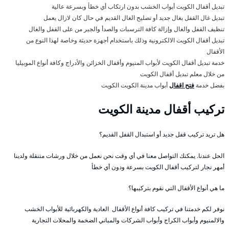
تبديل أقفال الكويت أبواب الخشب بدون ارتكاب أي خطأ وبسرعة عالية
تبديل غال القفل بغال جديد أو تصليح الغال القديم في حال كان لازال يعمل
تنظيف القفل والغال وإزالة كافة الترسبات والصدأ والجير من على القفل والغال
تبديل أقفال الكويت الالكترونية وذلك باستخدام أجهزة حديثة وخاصة لهذا النوع من
الأقفال
خدمة تبديل أقفال الكويت لأبواب المنيوم وأقفال الخزائن والأدراج وكافة أنواع الموبيليا
من خلال معلم تبديل أقفال الكويت
بفضل خدمة
فتح اقفال
أبواب مدينة الكويت الكويت
تركيب أقفال مدينة الكويت
هل تريد تركيب قفل جديد أو استبدال القفل القديم؟
الحل عندنا. يمكنك التواصل معنا في أي وقت نحن نعمل من خلال ورشات متنقلة ولدينا
أمهر نجار لتركيب أقفال الكويت بسرعة ودون أي خطأ
ما هي أنواع الأقفال التي نقوم بتركيبها؟
نوفر لكم خدمتنا في تركيب كافة أنواع الأقفال العادية والكهربائية للأبواب الخشب
والالمنيوم وأبواب الكراج وأبواب الشركات والمباني الضخمة والمحلات التجارية