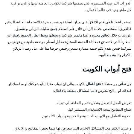
الدورات التدريبية المستمرة التي تضمنها شركتنا لكوادرنا العاملة لديها و التي تواكب
كل ماهو جديد في عالم الأقفال .
تستمر اعمالنا في فتح الاغلاق على مدار الساعة و نتميز بسرعة الاستجابة العالية للزبائن
فالفريق المتخصص بخدمة الزبائن قادر على استلام جميع طلبات الزبائن و تنسيق
الورشات خلال دقائق معدودة، هذا مايميز شركتنا و يجعلها محط انظار الجميع ناهيك عن
أسعارنا التي لا تصدق فمعادلة الخدمة الممتازة مقابل اسعار مرتفعة ملغية من قواميس
شركتنا فنحن نقدم لكم خدمة ممتازة بسعر رخيص حرصا منا على نيل رضى الزبائن
الكرام و تلبية مطالبهم.
فتح أبواب الكويت
هل تعاني من مشكلة
فتح اقفال
الكويت والى ان ابواب منزلك او شركتك او مطعمك او
فندقك او ….الخ تتعرض دائما لمشاكل متعلقة بالاقغال:
تعرض القفل للتعطل بشكل دائم و الحاجة الى تبديله.
ضياع المفاتيح نتيجة الاستخدام المستمر لها.
صعوبة التعامل مع الابواب الخشبية و الحديدية و ابواب الالمنيوم.
و غيرها الكثير مت المشاكل الاخرى التي نتعرض لها فيما يخص المفاتيح و الاغلاق،