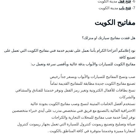
6-
فتح قفل
مدينة الكويت
7-
فتخ باب
مدينة الكويت
مفاتيح الكويت
هل فقدت مفاتيح سيارتك او منزلك؟
نود إعلامكم أعزاءنا الكرام بأننا نعمل على تقديم خدمة فني مفاتيح الكويت التي تعمل على
تصنيع كافة
مفاتيح الكويت للسيارات والأبواب بدقة عالية وبأقصى سرعة ونعمل ب:
صب ونسخ المفاتيح للسيارات والأبواب وبسعر جداً رخيص
تصنيع مفاتيح الكويت جديدة مطابقة للمفاتيح القديمة تماماً
نسخ بطاقات للأقفال الكترونية وتغير رمز القفل ونوفر خدمتنا للفنادق والمشافي
والشركات
نستخدم أفضل الخامات المتينة لنسخ وصب مفاتيح الكويت بجودة عالية
الاحترافية العالية بالتصنيع مع فريق فني متخصص مدرب على أيدي خبراء متخصصين
نوفر أيضاً خدمة صب مفاتيح للمحلات التجارية والكراجات
صيانة وتصليح وتصنيع ريمونت كنترول للسيارة التي تعمل بجهاز ريمونت كنترول
أسعارنا مميزة وخدمتنا متوفرة في كافة المناطق بالكويت .