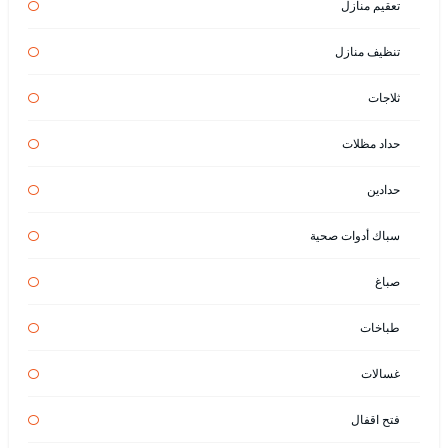
تعقيم منازل
تنظيف منازل
ثلاجات
حداد مظلات
حدادين
سباك أدوات صحية
صباغ
طباخات
غسالات
فتح اقفال