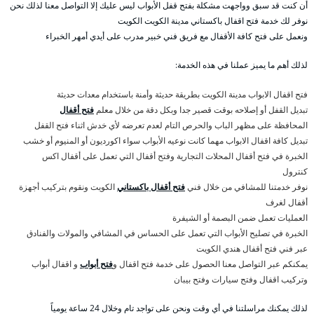
أن كنت قد سبق وواجهت مشكلة بفتح قفل الأبواب ليس عليك إلا التواصل معنا لذلك نحن
نوفر لك خدمة فتح اقفال باكستاني مدينة الكويت الكويت
ونعمل على فتح كافة الأقفال مع فريق فني خبير مدرب على أيدي أمهر الخبراء
لذلك أهم ما يميز عملنا في هذه الخدمة:
فتح اقفال الابواب مدينة الكويت بطريقة حديثة وأمنة باستخدام معدات حديثة
تبديل القفل أو إصلاحه بوقت قصير جدا وبكل دقة من خلال معلم
فتح أقفال
المحافظة على مظهر الباب والحرص التام لعدم تعرضه لأي خدش اثناء فتح القفل
تبديل كافة اقفال الابواب مهما كانت نوعيه الأبواب سواء اكورديون أو المنيوم أو خشب
الخبرة في فتح أقفال المحلات التجارية وفتح أقفال التي تعمل على أقفال اكس
كنترول
نوفر خدمتنا للمشافي من خلال فني
فتح أقفال باكستاني
الكويت ونقوم بتركيب أجهزة
أقفال لغرف
العمليات تعمل ضمن البصمة أو الشيفرة
الخبرة في تصليح الأبواب التي تعمل على الحساس في المشافي والمولات والفنادق
عبر فني فتح أقفال هندي الكويت
يمكنكم عبر التواصل معنا الحصول على خدمة فتح اقفال و
فتح أبواب
و اقفال أبواب
وتركيب اقفال وفتح سيارات وفتح بيبان
لذلك يمكنك مراسلتنا في أي وقت ونحن على تواجد تام وخلال 24 ساعة يومياً