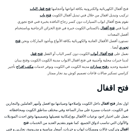
فتح أقفال الكهربائية والكترونية بكافة انواعها وأحجامها
فتح قفل الباب
تركيب وتبديل اقفال من خلال فني تبديل أقفال الكويت
فتح باب
نقوم بفتح أقفال ابواب السيارات دون كسر زجاج النافذة بخبرة فني فتح تجوري
لدينا فني
فتح أقفال
باكستاني الكويت خبرة في فتح الخزائن الزجاجية وباستخدام
أفضل المعدات
نستورد أفضل الأقفال العادية والكهربائية بكافة الأنواع وبأجود الماركات ونحن
فتح
تجوري
أيضا .
نعمل على
فتح أقفال أبواب
الكويت دون كسر الباب أو القفل
فتح قفل
لدينا خبرات محلية وأجنبية في فتح اقفال الابواب مدينة الكويت الكويت وفتح بيبان
خشبية وحديد و
فتح سيارات
مدينة الكويت في الكويت ونوفر خدمات
مكتب افراج
تأجير
كراسي تسكير صالات قاعات تصميم كوش بيد نجار ممتاز.
فتح اقفال
اول نجار
فتح اقفال
داخل الكويت وإصلاحها وصيانتها مع افضل وأمهر العاملين والنجارين
في الكويت، خدمات مميزة على مدار الساعة وفي مختلف مناطق الكويت ومحافظاته
نعمل على اختيار اجود نوعيات الأقفال مع إمكانية تفصيلها وتصميمها وفق احدث الموديلات
والألوان التي تناسب اذواق الجميع، كما نقوم بتقديم العديد من الخدمات
فتح
اقفال
وتركيب غالات ومسكات ابواب و خزنات، أسعار مناسبة و مدروسة، نجارين و فني