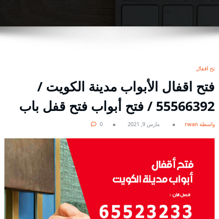
فتح اقفال
فتح اقفال الأبواب مدينة الكويت /
55566392 / فتح أبواب فتح قفل باب
بواسطة rwan
مارس 9, 2021
0