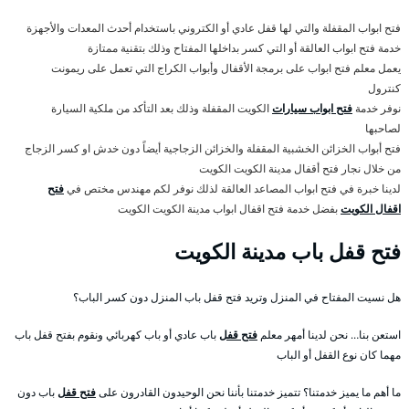
فتح ابواب المقفلة والتي لها قفل عادي أو الكتروني باستخدام أحدث المعدات والأجهزة
خدمة فتح ابواب العالقة أو التي كسر بداخلها المفتاح وذلك بتقنية ممتازة
يعمل معلم فتح ابواب على برمجة الأقفال وأبواب الكراج التي تعمل على ريمونت
كنترول
نوفر خدمة
فتح ابواب سيارات
الكويت المقفلة وذلك بعد التأكد من ملكية السيارة
لصاحبها
فتح أبواب الخزائن الخشبية المقفلة والخزائن الزجاجية أيضاً دون خدش او كسر الزجاج
من خلال نجار فتح أقفال مدينة الكويت الكويت
لدينا خبرة في فتح ابواب المصاعد العالقة لذلك نوفر لكم مهندس مختص في
فتح
اقفال الكويت
بفضل خدمة فتح اقفال ابواب مدينة الكويت الكويت
فتح قفل باب مدينة الكويت
هل نسيت المفتاح في المنزل وتريد فتح قفل باب المنزل دون كسر الباب؟
استعن بنا… نحن لدينا أمهر معلم
فتح قفل
باب عادي أو باب كهربائي ونقوم بفتح قفل باب
مهما كان نوع القفل أو الباب
ما أهم ما يميز خدمتنا؟ تتميز خدمتنا بأننا نحن الوحيدون القادرون على
فتح قفل
باب دون