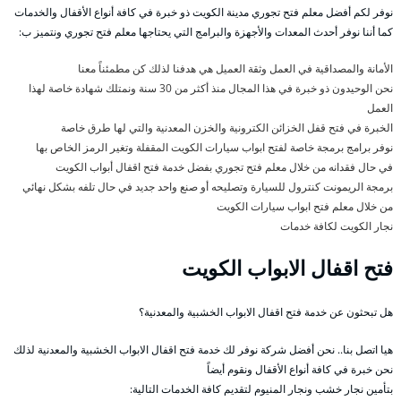
نوفر لكم أفضل معلم فتح تجوري مدينة الكويت ذو خبرة في كافة أنواع الأقفال والخدمات
كما أننا نوفر أحدث المعدات والأجهزة والبرامج التي يحتاجها معلم فتح تجوري ونتميز ب:
الأمانة والمصداقية في العمل وثقة العميل هي هدفنا لذلك كن مطمئناً معنا
نحن الوحيدون ذو خبرة في هذا المجال منذ أكثر من 30 سنة ونمتلك شهادة خاصة لهذا
العمل
الخبرة في فتح قفل الخزائن الكترونية والخزن المعدنية والتي لها طرق خاصة
نوفر برامج برمجة خاصة لفتح ابواب سيارات الكويت المقفلة وتغير الرمز الخاص بها
في حال فقدانه من خلال معلم فتح تجوري بفضل خدمة فتح اقفال أبواب الكويت
برمجة الريمونت كنترول للسيارة وتصليحه أو صنع واحد جديد في حال تلفه بشكل نهائي
من خلال معلم فتح ابواب سيارات الكويت
نجار الكويت لكافة خدمات
فتح اقفال الابواب الكويت
هل تبحثون عن خدمة فتح اقفال الابواب الخشبية والمعدنية؟
هيا اتصل بنا.. نحن أفضل شركة نوفر لك خدمة فتح اقفال الابواب الخشبية والمعدنية لذلك
نحن خبرة في كافة أنواع الأقفال ونقوم أيضاً
بتأمين نجار خشب ونجار المنيوم لتقديم كافة الخدمات التالية: