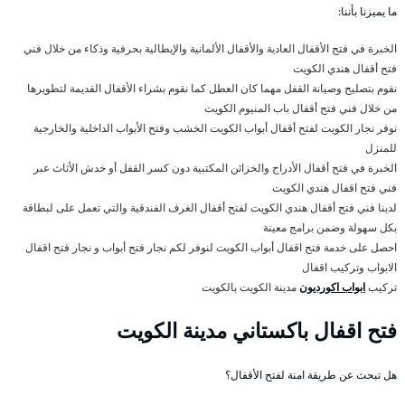
ما يميزنا بأننا:
الخبرة في فتح الأقفال العادية والأقفال الألمانية والإيطالية بحرفية وذكاء من خلال فني
فتح أقفال هندي الكويت
نقوم بتصليح وصيانة القفل مهما كان العطل كما نقوم بشراء الأقفال القديمة لتطويرها
من خلال فني فتح أقفال باب المنيوم الكويت
نوفر نجار الكويت لفتح أقفال أبواب الكويت الخشب وفتح الأبواب الداخلية والخارجية
للمنزل
الخبرة في فتح أقفال الأدراج والخزائن المكتبية دون كسر القفل أو خدش الأثاث عبر
فني فتح اقفال هندي الكويت
لدينا فني فتح أقفال هندي الكويت لفتح أقفال الغرف الفندقية والتي تعمل على لبطاقة
بكل سهولة وضمن برامج معينة
احصل على خدمة فتح اقفال أبواب الكويت لنوفر لكم نجار فتح أبواب و نجار فتح اقفال
الابواب وتركيب اقفال
تركيب
ابواب اكورديون
مدينة الكويت بالكويت
فتح اقفال باكستاني مدينة الكويت
هل تبحث عن طريقة امنة لفتح الأقفال؟