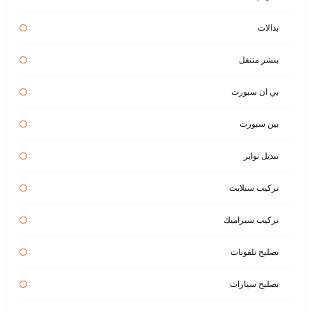
بدالات
بنشر متنقل
بي ان سبورت
بين سبورت
تبديل تواير
تركيب ستلايت
تركيب سيراميك
تصليح تلفونات
تصليح سيارات