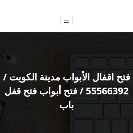
لتجاوز
الكويتية
خدمات وظائف بالكويت
لى
لمحتوى
فتح اقفال الأبواب مدينة الكويت /
55566392 / فتح أبواب فتح قفل
باب