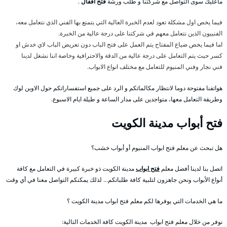
ماعليك سوى التواصل مع شركتنا و طلب ورشة
فتح اقفال
.
فيما يخص اول مشكلة تعود لعدم الخبرة العالية التي يتمتع بها الفني الذي نتعامل معه،
الفنييون الذين نتعامل معهم في شركتنا على درجة عالية من الخبرة.
اما فيما يخص ضياع المفتاح يتم العمل على فتح الباب دون تعريض الباب لاي خدش او
كسر حيث يتم التعامل على درجة عالية من الدقة والاحترافية وخاصة اننا نشغل لدينا
فني نجار وفني المنيوم للتعامل مع مختلف انواع الابواب.
هواتفنا مفتوحة دوما لانتظار مكالماتكم و الرد على جميع استفساراتكم حول الاوبن لوك
وطريقة التعامل معها، متواجدين على مدار الساعة و طيلة ايام الاسبوع.
فتح أبواب مدينة الكويت
هل تبحث عن معلم فتح ابواب المنيوم أو أبواب خشب؟
اتصل بنا لدينا أفضل معلم
فتح ابواب
مدينة الكويت ذو خبرة كبيرة في التعامل مع كافة
أنواع الأبواب ونحن جاهزون لتلبية كافة طلباتكم… لذلك يمكنكم التواصل معنا في أي وقت
ما هي الخدمات التي يوفرها لكم معلم فتح ابواب مدينة الكويت ؟
نوفر من خلال معلم فتح ابواب مدينة الكويت كافة الخدمات التالية: