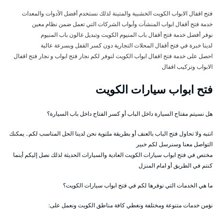
فتح اقفال الابواب الكويت الخشبية والمتينة لذلك نستخدم أفضل الأدوات والمعدات
خدمة فتح أقفال ابواب المنشآت وأبواب الشركات التي تعمل ضمن نظام معين
نوفر أفضل خدمة فتح أقفال باب المنيوم الكويت وتبديل غالون باب المنيوم
لدينا خبرة في فتح أقفال المحلات التجارية دون كسر القفل وبسرعة عالية
احصل على خدمة فتح اقفال ابواب الكويت لنوفر لكم نجار فتح ابواب و نجار فتح اقفال
الابواب وتركيب اقفال
فتح ابواب سيارات الكويت
هل نسيتم مفتاح السيارة داخل الباب أو كسر الفتاح داخل باب السيارة؟
انتبه ولا تحاول فتح الباب بالعنف أو بطريقة ملتوية نحن لدينا الحل المناسب لكم.. يمكنك
التواصل معنا وسنرسل لكم خبير
مختص في فتح ابواب سيارات الكويت العادية والسيارات الحديثة لذلك نصل إليكم أينما
كنتم في الطريق أو امام المنزل
ما هي الخدمات التي نوفرها لكم في فتح ابواب سيارات الكويت؟
نؤمن خدمات متنوعة ومختلفة ونغطي كافة مناطق الكويت ونعمل على: