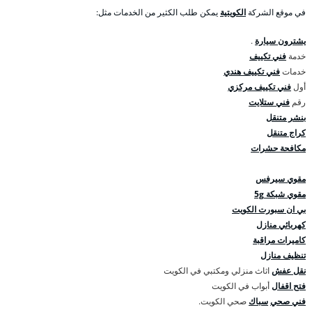
في موقع الشركة
الكويتية
يمكن طلب الكثير من الخدمات مثل:
يشترون سيارة
.
خدمة
فني تكييف
خدمات
فني تكييف هندي
أول
فني تكييف مركزي
رقم
فني ستلايت
بنشر متنقل
كراج متنقل
مكافحة حشرات
مقوي سيرفس
مقوي شبكة 5g
بي ان سبورت الكويت
كهربائي منازل
كاميرات مراقبة
تنظيف منازل
نقل عفش
اثاث منزلي ومكتبي في الكويت
فتح اقفال
أبواب في الكويت
فني صحي
سباك
صحي الكويت.