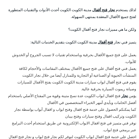
لذلك يستخدم
نجار فتح أقفال
مدينة الكويت الكويت أحدث الأدوات والتقنيات المتطورة
لفتح جميع الأقفال المعقدة بمنتهى السهولة.
ولكن ما هي مميزات نجار فتح أقفال الكويت؟
يتميز فني نجار
فتح أقفال
مدينة الكويت الكويت بتقديم الخدمات التالية:
يعمل على فتح جميع الأقفال بحرفية وباستخدام تقنيات لا تسبب الجروح أو الخدوش
للأبواب.
يعمل فني فتح أقفال على فتح جميع الأقفال بمختلف المقاسات والأحجام لكافة
المنشآت الحيوية أو الصناعية أو التجارية وللمنازل أيضا من خلال نجار الكويت
يقوم فني فتح أقفال ابواب سيارات مدينة الكويت الكويت بفتح الأقفال للسيارات
وصيانة ريموت السيارة بحرفية عالية.
يؤمن
نجار
فتح اقفال ابواب الكويت عدة نسخ متينة وقوية من المفتاح الأصلي باستخدام
أفضل الخامات وبأيدي أمهر الخبراء المتخصصين في الأقفال
كما يمكنكم الحصول على خدمة فتح اقفال وفتح ابواب و اقفال أبواب بواسطة نجار
الكويت وتركيب اقفال وفتح سيارات وفتح بيبان
نوفر فني متميز في فتح اقفال الابواب الإلكترونية عن طريق استخدام أحدث البرامج
عبر برمجي فتح ابواب.
احصل على خدمة فتح اقفال ابواب الكويت لنوفر لكم نجار فتح ابواب و نجار فتح اقفال