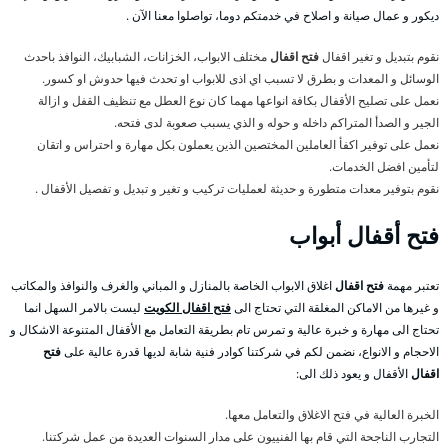
ديكور و عمال صيانة و اصلاح في خدمتكم دوما، تواصلوا معنا الآن .
نقوم بتبديل و تغير اقفال
فتح اقفال
مختلف الابواب، الخزانات، الشبابيك، النوافذ باحدث
الوسائل و المعدات و بطرق لا تسبب اي اذى للابواب او تحدث فيها حدوش او كسور.
نعمل على تصليح الأقفال بكافة انواعها مهما كان نوع العطل مع تنظيف القفل و ازالة
الجير و الصدأ المتراكم داخله و حوله و الذي يسبب صعوبة لدى فتحه.
نعمل على توفير اكفأ العاملين المختصين الذين يعملون بكل مهارة و احتراس و اتقان
لتأمين افضل الخدمات.
نقوم بتوفير معدات متطورة و حديثة لعمليات تركيب و تغير و تبديل و تفصيل الأقفال .
فتح
أقفال أبواب
تعتبر مهمة
فتح اقفال
اغلاق الابواب الخاصة بالمنازل و المباني والغرف والنوافذ والمكاتب
و غيرها من الاماكن المغلقة التي تحتاج الى
فتح اقفال الكويت
ليست بالامر السهل انما
تحتاج الى مهارة و خبرة عالية و تمرس تام بطريقة التعامل مع الأقفال المتنوعة الاشكال و
الاحجام و الانواع، نضمن لكم في شركتنا كوادر فنية شابة لديها قدرة عالية على
فتح
اقفال
الأقفال و يعود ذلك الى:
الخبرة العالية في فتح الاغلاق والتعامل معها.
التجارب الناجحة التي قام بها الفنييون على مدار السنوات العديدة من عمل شركتنا.