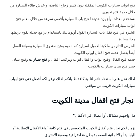
فتح ابواب سيارات الكويت المقفلة دون كسر زجاج النافذة او خدش طلاء السيارة من
خلال خدمة فتح تجوري
نستخدم معدات وأجهزة حديثة لفتح باب السيارة بأقصى سرعة من خلال معلم فتح
ابواب سيارات الكويت
الخبرة في فتح قفل باب السيارة الفول أوتوماتيك باستخدام برامج حديثة نقوم بربطها
مع السيارة
الحرص التام من ملكية العميل لسيارة كما نقوم بفتح صندوق السيارة وصيانة القفل
أيضاً بفضل خدمة فتح اقفال ابواب الكويت
خدمة فتح اقفال وفتح ابواب و اقفال ابواب وتركيب اقفال و
فتح سيارات
وفتح بيبان
خبير فتح بيبان سيارات بالكويت
لذلك نحن على استعداد دائم لتلبية كافة طلباتكم لذلك نوفر لكم أفضل فني فتح ابواب
سيارات الكويت قريب من موقعي
نجار فتح اقفال مدينة الكويت
هل واجهتم مشاكل أو أعطال في الأقفال؟
نؤمن لكم نجار فتح أقفال الكويت المتخصص في فتح كافة أنواع الأقفال الإيطالية أو
اليابانية أو الألمانية المصممة بطريقة احترافية وصعبة الاختراق.