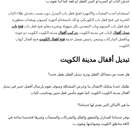
خدش الباب أو كسره أو كسر القفل أو تلفه كما أننا نقوم ب:
استخدام أحدث المعدات والأجهزة لفتح قفل باب المنزل دون تسبب بخدش طلاء الباب
الخبرة في فتح قفل باب الكهربائي وذلك باستخدام أجهزة كمبيوتر ومعدات متطورة
فتح قفل باب المنيوم وباب المعدني بكل سهولة وبخبرة معلم فتح قفل باب
فتح باب
تبديل أقفال
الباب في مدينة الكويت و
تركيب أقفال
مدينة الكويت الكويت ذو جودة
وبأفضل الماركات وبسعر رخيص بفضل خدمة
فتح اقفال الكويت
فتح أقفال أبواب
الكويت
تبديل أقفال مدينة الكويت
هل تعبت من مشاكل القفل وتريد تبديل القفل بقفل جديد؟
طلبك عندنا يمكنك الاتصال بنا وعرض المشكلة وسوف نقوم بإرسال أفضل خبير في تبديل
أقفال مدينة الكويت الكويت كما نقوم بتأمين قفل متين ومناسب للباب
ما هي الأماكن التي نقدم لها خدماتنا؟
نوفر خدماتنا للمنازل والشقق والفلل والشركات والمنشآت وغيرها فخدمتنا متاحة في
كافة مناطق الكويت وضواحيها ونقوم ب: