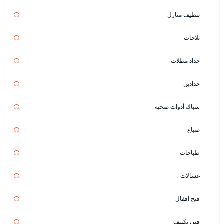
تنظيف منازل
ثلاجات
حداد مظلات
حدادين
سباك أدوات صحية
صباغ
طباخات
غسالات
فتح اقفال
فني تكييف