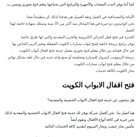
كما أننا نوفر أحدث المعدات والأجهزة والبرامج التي يحتاجها معلم فتح تجوري ونتميز ب:
الأمانة والمصداقية في العمل وثقة العميل هي هدفنا لذلك كن مطمئناً معنا
نحن الوحيدون ذو خبرة في هذا المجال منذ أكثر من 30 سنة ونمتلك شهادة خاصة لهذا
العمل
الخبرة في فتح قفل الخزائن الكترونية والخزن المعدنية والتي لها طرق خاصة
نوفر برامج برمجة خاصة لفتح ابواب سيارات الكويت المقفلة وتغير الرمز الخاص بها
في حال فقدانه من خلال معلم فتح تجوري بفضل خدمة فتح اقفال أبواب الكويت
برمجة الريمونت كنترول للسيارة وتصليحه أو صنع واحد جديد في حال تلفه بشكل نهائي
من خلال معلم فتح ابواب سيارات الكويت
نجار الكويت لكافة خدمات
فتح اقفال الابواب الكويت
هل تبحثون عن خدمة فتح اقفال الابواب الخشبية والمعدنية؟
هيا اتصل بنا.. نحن أفضل شركة نوفر لك خدمة فتح اقفال الابواب الخشبية والمعدنية لذلك
نحن خبرة في كافة أنواع الأقفال ونقوم أيضاً
بتأمين نجار خشب ونجار المنيوم لتقديم كافة الخدمات التالية: