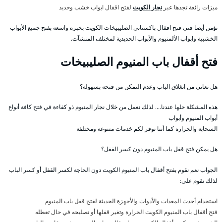
ميزات رائعة تجدها عبر
نجار الكويت
لفتح اقفال ابواب خشب وحديد
نؤمن أيضا فني فتح اقفال باكستاني الصليبيخات الكويت بخبرة واسعة بفتح جميع الأبواب
الخشبية وابواب الألمنيوم والأبواب الحديدية لمختلف المنشآت.
فتح أقفال باب المنيوم الصليبيخات
هل تعاني من انغلاق الباب وعدم التمكن من فتحه بسهولة؟
هذه المشكلة حلها عندنا…. لذلك نعمل من خلال نجار المنيوم ذو كفاءة في فتح كافة أنواع
أبواب المنيوم وأبواب
السحابة والجرارة كما أننا نوفر لكم خدمات متنوعة ومختلفة
هل يمكن فتح قفل باب المنيوم دون كسر القفل؟
الجواب نعم نقوم بفتح أقفال باب المنيوم الكويت دون الحاجة لكسر القفل أو كسر الباب
لذلك نقوم على:
استخدام أحدث المعدات والأدوات والأجهزة الحديثة لفتح قفل باب المنيوم
فتح أقفال باب المنيوم الكويت الجرارة وتغير قفلها أو تصليحه في حال تعطله