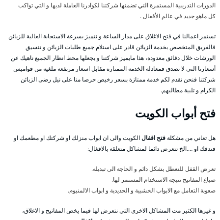
الدورات التدريبية المستمرة التي تضمنها شركتنا لكوادرنا العاملة لديها و التي تواكب
كل ماهو جديد في عالم الأقفال .
تستمر اعمالنا في فتح الاغلاق على مدار الساعة و نتميز بسرعة الاستجابة العالية للزبائن
فالفريق المتخصص بخدمة الزبائن قادر على استلام جميع طلبات الزبائن و تنسيق
الورشات خلال دقائق معدودة، هذا مايميز شركتنا و يجعلها محط انظار الجميع ناهيك عن
أسعارنا التي لا تصدق فمعادلة الخدمة الممتازة مقابل اسعار مرتفعة ملغية من قواميس
شركتنا فنحن نقدم لكم خدمة ممتازة بسعر رخيص حرصا منا على نيل رضى الزبائن
الكرام و تلبية مطالبهم.
فتح أبواب الكويت
هل تعاني من مشكلة
فتح اقفال
الكويت والى ان ابواب منزلك او شركتك او مطعمك او
فندقك او ….الخ تتعرض دائما لمشاكل متعلقة بالاقغال:
تعرض القفل للتعطل بشكل دائم و الحاجة الى تبديله.
ضياع المفاتيح نتيجة الاستخدام المستمر لها.
صعوبة التعامل مع الابواب الخشبية و الحديدية و ابواب الالمنيوم.
و غيرها الكثير مت المشاكل الاخرى التي نتعرض لها فيما يخص المفاتيح و الاغلاق،