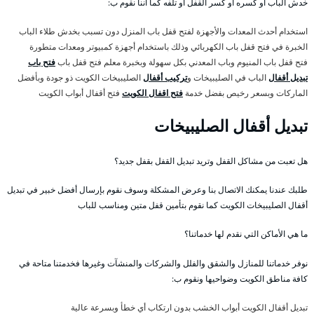
خدش الباب أو كسره أو كسر القفل أو تلفه كما أننا نقوم ب:
استخدام أحدث المعدات والأجهزة لفتح قفل باب المنزل دون تسبب بخدش طلاء الباب
الخبرة في فتح قفل باب الكهربائي وذلك باستخدام أجهزة كمبيوتر ومعدات متطورة
فتح قفل باب المنيوم وباب المعدني بكل سهولة وبخبرة معلم فتح قفل باب
فتح باب
تبديل أقفال
الباب في الصليبيخات و
تركيب أقفال
الصليبيخات الكويت ذو جودة وبأفضل
الماركات وبسعر رخيص بفضل خدمة
فتح اقفال الكويت
فتح أقفال أبواب الكويت
تبديل أقفال الصليبيخات
هل تعبت من مشاكل القفل وتريد تبديل القفل بقفل جديد؟
طلبك عندنا يمكنك الاتصال بنا وعرض المشكلة وسوف نقوم بإرسال أفضل خبير في تبديل
أقفال الصليبيخات الكويت كما نقوم بتأمين قفل متين ومناسب للباب
ما هي الأماكن التي نقدم لها خدماتنا؟
نوفر خدماتنا للمنازل والشقق والفلل والشركات والمنشآت وغيرها فخدمتنا متاحة في
كافة مناطق الكويت وضواحيها ونقوم ب:
تبديل أقفال الكويت أبواب الخشب بدون ارتكاب أي خطأ وبسرعة عالية