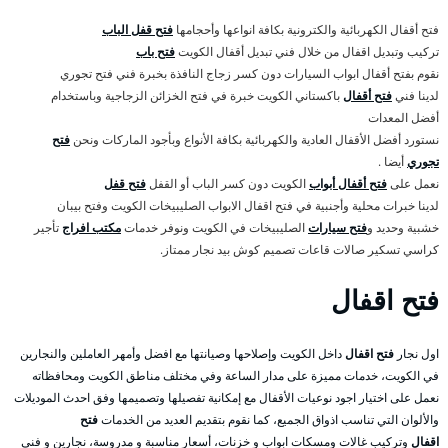
فتح أقفال الكهربائية والكترونية بكافة انواعها وأحجامها
فتح قفل الباب
تركيب وتبديل اقفال من خلال فني تبديل أقفال الكويت
فتح باب
نقوم بفتح أقفال ابواب السيارات دون كسر زجاج النافذة بخبرة فني فتح تجوري
لدينا فني
فتح أقفال
باكستاني الكويت خبرة في فتح الخزائن الزجاجية وباستخدام
أفضل المعدات
نستورد أفضل الأقفال العادية والكهربائية بكافة الأنواع وبأجود الماركات ونحن
فتح
تجوري
أيضا .
نعمل على
فتح أقفال أبواب
الكويت دون كسر الباب أو القفل
فتح قفل
لدينا خبرات محلية وأجنبية في فتح اقفال الابواب الصليبيخات الكويت وفتح بيبان
خشبية وحديد و
فتح سيارات
الصليبيخات في الكويت ونوفر خدمات
مكتب افراج
تأجير
كراسي تسكير صالات قاعات تصميم كوش بيد نجار ممتاز.
فتح اقفال
اول نجار
فتح اقفال
داخل الكويت وإصلاحها وصيانتها مع افضل وأمهر العاملين والنجارين
في الكويت، خدمات مميزة على مدار الساعة وفي مختلف مناطق الكويت ومحافظاته
نعمل على اختيار اجود نوعيات الأقفال مع إمكانية تفصيلها وتصميمها وفق احدث الموديلات
والألوان التي تناسب اذواق الجميع، كما نقوم بتقديم العديد من الخدمات
فتح
اقفال
وتركيب غالات ومسكات ابواب و خزنات، أسعار مناسبة و مدروسة، نجارين و فني