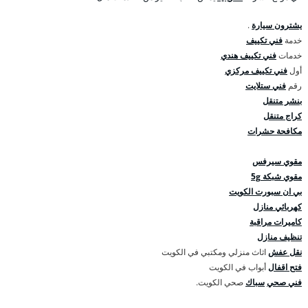
يشترون سيارة
.
خدمة
فني تكييف
خدمات
فني تكييف هندي
أول
فني تكييف مركزي
رقم
فني ستلايت
بنشر متنقل
كراج متنقل
مكافحة حشرات
مقوي سيرفس
مقوي شبكة 5g
بي ان سبورت الكويت
كهربائي منازل
كاميرات مراقبة
تنظيف منازل
نقل عفش
اثاث منزلي ومكتبي في الكويت
فتح اقفال
أبواب في الكويت
فني صحي
سباك
صحي الكويت.