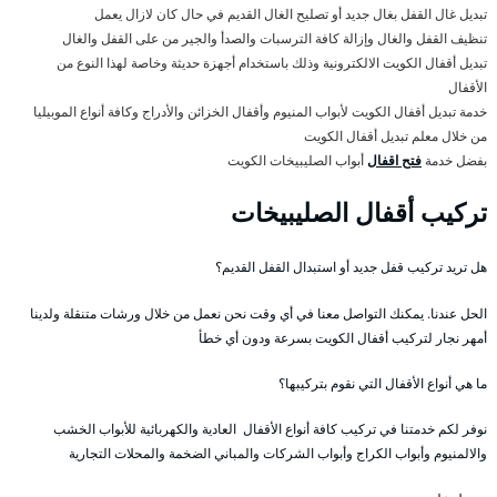
تبديل غال القفل بغال جديد أو تصليح الغال القديم في حال كان لازال يعمل
تنظيف القفل والغال وإزالة كافة الترسبات والصدأ والجير من على القفل والغال
تبديل أقفال الكويت الالكترونية وذلك باستخدام أجهزة حديثة وخاصة لهذا النوع من
الأقفال
خدمة تبديل أقفال الكويت لأبواب المنيوم وأقفال الخزائن والأدراج وكافة أنواع الموبيليا
من خلال معلم تبديل أقفال الكويت
بفضل خدمة
فتح اقفال
أبواب الصليبيخات الكويت
تركيب أقفال الصليبيخات
هل تريد تركيب قفل جديد أو استبدال القفل القديم؟
الحل عندنا. يمكنك التواصل معنا في أي وقت نحن نعمل من خلال ورشات متنقلة ولدينا
أمهر نجار لتركيب أقفال الكويت بسرعة ودون أي خطأ
ما هي أنواع الأقفال التي نقوم بتركيبها؟
نوفر لكم خدمتنا في تركيب كافة أنواع الأقفال العادية والكهربائية للأبواب الخشب
والالمنيوم وأبواب الكراج وأبواب الشركات والمباني الضخمة والمحلات التجارية