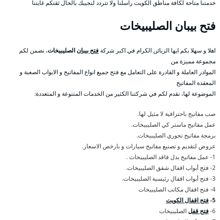
خدمتنا متاحة لكافة مناطق الكويت راسلنا ولا تتردد لنجيبك بالحال ثقتكم غايتنا
فتح بيبان الصليبيخات
اهلا و سهلا بكم ايها الزبائن الكرام في اكبر شركة
فتح بيبان
الصليبيخات
، نضمن لكم
مجموعة مميزة من
الموادر العاملة و القادرة على التعامل مع فتح جميع انواع المفاتيح و الابواب الصعبة و
المعقدة المفاتيح
الموضوعة لها، نقدم لكم في شركتنا الكثير من الخدمات المتنوعة و المتعددة:
صب مفاتيح باحترافية لا مثيل لها.
عمل مفاتيح ماستر كي الصليبيخات.
برمجة مفاتيح تجوري الصليبيخات.
عروض لتقديم و تصنيع مفاتيح سيارات و بارخص الاسعار.
1- عمل مفاتيح بدل فاقد الصليبيخات .
2- فتح أبواب اقفال شقق الصليبيخات.
3- فتح أبواب اقفال رئيسية الصليبيخات.
4- فتح اقفال مكاتب الصليبيخات
5-
فتح اقفال الكويت
6-
فتح قفل
الصليبيخات