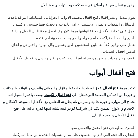
ديكور و عمال صيانة و اصلاح في خدمتكم دوما، تواصلوا معنا الآن .
نقوم بتبديل و تغير اقفال
فتح اقفال
مختلف الابواب، الخزانات، الشبابيك، النوافذ باحدث
الوسائل و المعدات و بطرق لا تسبب اي اذى للابواب او تحدث فيها حدوش او كسور.
نعمل على تصليح الأقفال بكافة انواعها مهما كان نوع العطل مع تنظيف القفل و ازالة
الجير و الصدأ المتراكم داخله و حوله و الذي يسبب صعوبة لدى فتحه.
نعمل على توفير اكفأ العاملين المختصين الذين يعملون بكل مهارة و احتراس و اتقان
لتأمين افضل الخدمات.
نقوم بتوفير معدات متطورة و حديثة لعمليات تركيب و تغير و تبديل و تفصيل الأقفال .
فتح
أقفال أبواب
تعتبر مهمة
فتح اقفال
اغلاق الابواب الخاصة بالمنازل و المباني والغرف والنوافذ والمكاتب
و غيرها من الاماكن المغلقة التي تحتاج الى
فتح اقفال الكويت
ليست بالامر السهل انما
تحتاج الى مهارة و خبرة عالية و تمرس تام بطريقة التعامل مع الأقفال المتنوعة الاشكال و
الاحجام و الانواع، نضمن لكم في شركتنا كوادر فنية شابة لديها قدرة عالية على
فتح
اقفال
الأقفال و يعود ذلك الى:
الخبرة العالية في فتح الاغلاق والتعامل معها.
التجارب الناجحة التي قام بها الفنييون على مدار السنوات العديدة من عمل شركتنا.