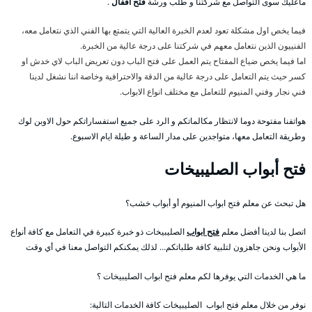
ماعليك سوى التواصل مع شركتنا و طلب ورشة
فتح اقفال
.
فيما يخص اول مشكلة تعود لعدم الخبرة العالية التي يتمتع بها الفني الذي نتعامل معه،
الفنييون الذين نتعامل معهم في شركتنا على درجة عالية من الخبرة.
اما فيما يخص ضياع المفتاح يتم العمل على فتح الباب دون تعريض الباب لاي خدش او
كسر حيث يتم التعامل على درجة عالية من الدقة والاحترافية وخاصة اننا نشغل لدينا
فني نجار وفني المنيوم للتعامل مع مختلف انواع الابواب.
هواتفنا مفتوحة دوما لانتظار مكالماتكم و الرد على جميع استفساراتكم حول الاوبن لوك
وطريقة التعامل معها، متواجدين على مدار الساعة و طيلة ايام الاسبوع.
فتح أبواب الصليبيخات
هل تبحث عن معلم فتح ابواب المنيوم أو أبواب خشب؟
اتصل بنا لدينا أفضل معلم
فتح ابواب
الصليبيخات ذو خبرة كبيرة في التعامل مع كافة أنواع
الأبواب ونحن جاهزون لتلبية كافة طلباتكم… لذلك يمكنكم التواصل معنا في أي وقت
ما هي الخدمات التي يوفرها لكم معلم فتح ابواب الصليبيخات ؟
نوفر من خلال معلم فتح ابواب الصليبيخات كافة الخدمات التالية: