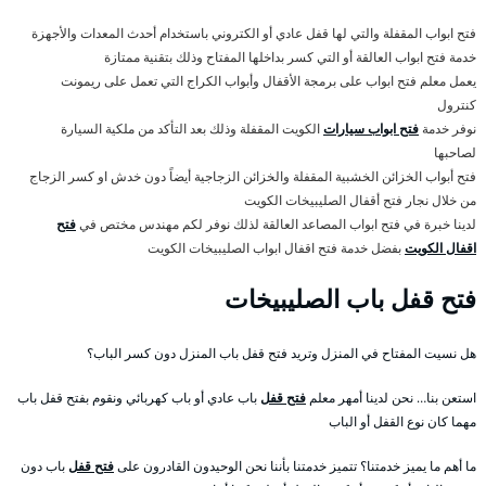
فتح ابواب المقفلة والتي لها قفل عادي أو الكتروني باستخدام أحدث المعدات والأجهزة
خدمة فتح ابواب العالقة أو التي كسر بداخلها المفتاح وذلك بتقنية ممتازة
يعمل معلم فتح ابواب على برمجة الأقفال وأبواب الكراج التي تعمل على ريمونت
كنترول
نوفر خدمة
فتح ابواب سيارات
الكويت المقفلة وذلك بعد التأكد من ملكية السيارة
لصاحبها
فتح أبواب الخزائن الخشبية المقفلة والخزائن الزجاجية أيضاً دون خدش او كسر الزجاج
من خلال نجار فتح أقفال الصليبيخات الكويت
لدينا خبرة في فتح ابواب المصاعد العالقة لذلك نوفر لكم مهندس مختص في
فتح
اقفال الكويت
بفضل خدمة فتح اقفال ابواب الصليبيخات الكويت
فتح قفل باب الصليبيخات
هل نسيت المفتاح في المنزل وتريد فتح قفل باب المنزل دون كسر الباب؟
استعن بنا… نحن لدينا أمهر معلم
فتح قفل
باب عادي أو باب كهربائي ونقوم بفتح قفل باب
مهما كان نوع القفل أو الباب
ما أهم ما يميز خدمتنا؟ تتميز خدمتنا بأننا نحن الوحيدون القادرون على
فتح قفل
باب دون