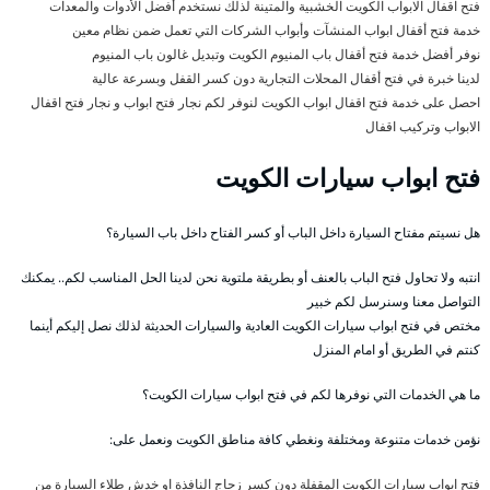
فتح اقفال الابواب الكويت الخشبية والمتينة لذلك نستخدم أفضل الأدوات والمعدات
خدمة فتح أقفال ابواب المنشآت وأبواب الشركات التي تعمل ضمن نظام معين
نوفر أفضل خدمة فتح أقفال باب المنيوم الكويت وتبديل غالون باب المنيوم
لدينا خبرة في فتح أقفال المحلات التجارية دون كسر القفل وبسرعة عالية
احصل على خدمة فتح اقفال ابواب الكويت لنوفر لكم نجار فتح ابواب و نجار فتح اقفال
الابواب وتركيب اقفال
فتح ابواب سيارات الكويت
هل نسيتم مفتاح السيارة داخل الباب أو كسر الفتاح داخل باب السيارة؟
انتبه ولا تحاول فتح الباب بالعنف أو بطريقة ملتوية نحن لدينا الحل المناسب لكم.. يمكنك
التواصل معنا وسنرسل لكم خبير
مختص في فتح ابواب سيارات الكويت العادية والسيارات الحديثة لذلك نصل إليكم أينما
كنتم في الطريق أو امام المنزل
ما هي الخدمات التي نوفرها لكم في فتح ابواب سيارات الكويت؟
نؤمن خدمات متنوعة ومختلفة ونغطي كافة مناطق الكويت ونعمل على:
فتح ابواب سيارات الكويت المقفلة دون كسر زجاج النافذة او خدش طلاء السيارة من