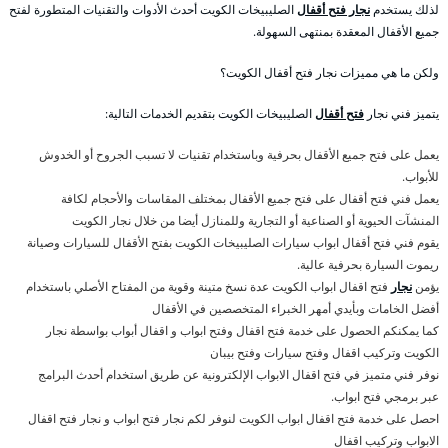
لذلك يستخدم
نجار فتح أقفال
الصليبيخات الكويت أحدث الأدوات والتقنيات المتطورة لفتح
جميع الأقفال المعقدة بمنتهى السهولة.
ولكن ما هي مميزات نجار فتح أقفال الكويت؟
يتميز فني نجار
فتح أقفال
الصليبيخات الكويت بتقديم الخدمات التالية:
يعمل على فتح جميع الأقفال بحرفية وباستخدام تقنيات لا تسبب الجروح أو الخدوش
للأبواب.
يعمل فني فتح أقفال على فتح جميع الأقفال بمختلف المقاسات والأحجام لكافة
المنشآت الحيوية أو الصناعية أو التجارية وللمنازل أيضا من خلال نجار الكويت
يقوم فني فتح أقفال ابواب سيارات الصليبيخات الكويت بفتح الأقفال للسيارات وصيانة
ريموت السيارة بحرفية عالية.
يؤمن
نجار
فتح اقفال ابواب الكويت عدة نسخ متينة وقوية من المفتاح الأصلي باستخدام
أفضل الخامات وبأيدي أمهر الخبراء المتخصصين في الأقفال
كما يمكنكم الحصول على خدمة فتح اقفال وفتح ابواب و اقفال أبواب بواسطة نجار
الكويت وتركيب اقفال وفتح سيارات وفتح بيبان
نوفر فني متميز في فتح اقفال الابواب الإلكترونية عن طريق استخدام أحدث البرامج
عبر برمجي فتح ابواب.
احصل على خدمة فتح اقفال ابواب الكويت لنوفر لكم نجار فتح ابواب و نجار فتح اقفال
الابواب وتركيب اقفال