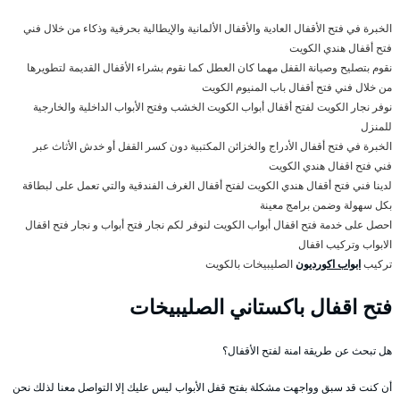
الخبرة في فتح الأقفال العادية والأقفال الألمانية والإيطالية بحرفية وذكاء من خلال فني
فتح أقفال هندي الكويت
نقوم بتصليح وصيانة القفل مهما كان العطل كما نقوم بشراء الأقفال القديمة لتطويرها
من خلال فني فتح أقفال باب المنيوم الكويت
نوفر نجار الكويت لفتح أقفال أبواب الكويت الخشب وفتح الأبواب الداخلية والخارجية
للمنزل
الخبرة في فتح أقفال الأدراج والخزائن المكتبية دون كسر القفل أو خدش الأثاث عبر
فني فتح اقفال هندي الكويت
لدينا فني فتح أقفال هندي الكويت لفتح أقفال الغرف الفندقية والتي تعمل على لبطاقة
بكل سهولة وضمن برامج معينة
احصل على خدمة فتح اقفال أبواب الكويت لنوفر لكم نجار فتح أبواب و نجار فتح اقفال
الابواب وتركيب اقفال
تركيب
ابواب اكورديون
الصليبيخات بالكويت
فتح اقفال باكستاني الصليبيخات
هل تبحث عن طريقة امنة لفتح الأقفال؟
أن كنت قد سبق وواجهت مشكلة بفتح قفل الأبواب ليس عليك إلا التواصل معنا لذلك نحن