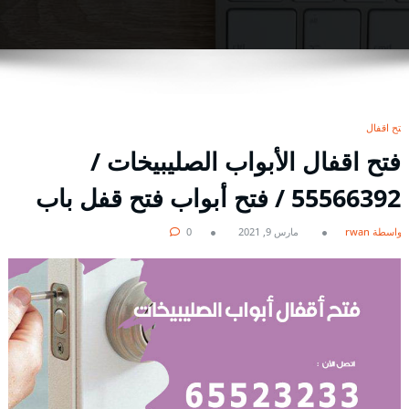
فتح اقفال
فتح اقفال الأبواب الصليبيخات /
55566392 / فتح أبواب فتح قفل باب
بواسطة rwan
مارس 9, 2021
0