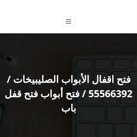
لتجاوز
الكويتية
خدمات وظائف بالكويت
لى
لمحتوى
فتح اقفال الأبواب الصليبيخات /
55566392 / فتح أبواب فتح قفل
باب