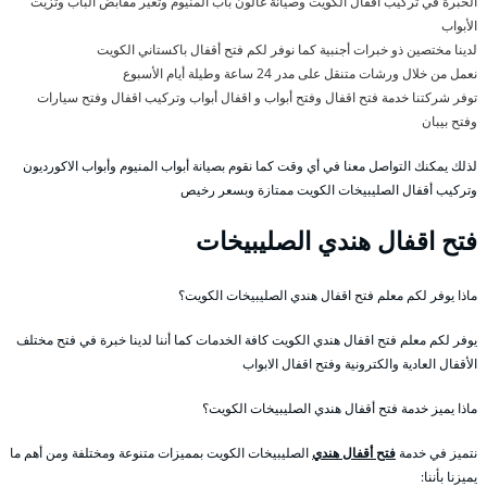
الخبرة في تركيب أقفال الكويت وصيانة غالون باب المنيوم وتغير مقابض الباب وتزيت
الأبواب
لدينا مختصين ذو خبرات أجنبية كما نوفر لكم فتح أقفال باكستاني الكويت
نعمل من خلال ورشات متنقل على مدر 24 ساعة وطيلة أيام الأسبوع
توفر شركتنا خدمة فتح اقفال وفتح أبواب و اقفال أبواب وتركيب اقفال وفتح سيارات
وفتح بيبان
لذلك يمكنك التواصل معنا في أي وقت كما نقوم بصيانة أبواب المنيوم وأبواب الاكورديون
وتركيب أقفال الصليبيخات الكويت ممتازة وبسعر رخيص
فتح اقفال هندي الصليبيخات
ماذا يوفر لكم معلم فتح اقفال هندي الصليبيخات الكويت؟
يوفر لكم معلم فتح اقفال هندي الكويت كافة الخدمات كما أننا لدينا خبرة في فتح مختلف
الأقفال العادية والكترونية وفتح اقفال الابواب
ماذا يميز خدمة فتح أقفال هندي الصليبيخات الكويت؟
نتميز في خدمة
فتح أقفال هندي
الصليبيخات الكويت بمميزات متنوعة ومختلفة ومن أهم ما
يميزنا بأننا: