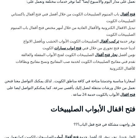
نعمل على مدار اليوم والأسبوع أيضا” كما نوفر خدمات مختلفة ونعمل على:
فتح أقفال
باب المنيوم الصليبيخات الكويت من خلال أفضل فني فتح أقفال باكستاني
الصليبيخات الكويت
تبديل الاقفال الكترونية والأقفال العادية من خلال أمهر مختص فتح أقفال باب المنيوم
الصليبيخات الكويت
نوفر خدمة
تركيب أقفال
الصليبيخات الكويت الأبواب الخشب وبأفضل الانواع
لدينا خدمة فتح تجوري من خلال فني
فتح ابواب سيارات
الكويت
نؤمن أفضل
نجار فتح أقفال
الصليبيخات الكويت لفتح الأبواب المقفلة والعالقة
نقدم فني مفاتيح الصليبيخات الكويت لخدمة صب المفاتيح ونسخ مفاتيح وبطاقات
للأقفال الكترونية
أسعارنا مناسبة وخدمتنا متاحة في كافة مناطق الكويت.. لذلك يمكنك التواصل معنا فنحن
نعمل من خلال ورشات متنقلة لنصل إليك بأقصى سرعة، كما يمكنكم التواصل ايضا على
فتح اقفال
الأبواب بالكويت خدمة 24 ساعة .
فتح اقفال الأبواب الصليبيخات
هل واجهت مشكلة في فتح قفل الباب؟؟؟
الحل عندنا.. نحن نوفر لك أفضل خدمة
فتح أقفال أبواب
الصليبيخات الكويت كما نعمل من