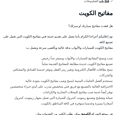
7-
فتخ باب
الصليبيخات
مفاتيح الكويت
هل فقدت مفاتيح سيارتك او منزلك؟
نود إعلامكم أعزاءنا الكرام بأننا نعمل على تقديم خدمة فني مفاتيح الكويت التي تعمل على
تصنيع كافة
مفاتيح الكويت للسيارات والأبواب بدقة عالية وبأقصى سرعة ونعمل ب:
صب ونسخ المفاتيح للسيارات والأبواب وبسعر جداً رخيص
تصنيع مفاتيح الكويت جديدة مطابقة للمفاتيح القديمة تماماً
نسخ بطاقات للأقفال الكترونية وتغير رمز القفل ونوفر خدمتنا للفنادق والمشافي
والشركات
نستخدم أفضل الخامات المتينة لنسخ وصب مفاتيح الكويت بجودة عالية
الاحترافية العالية بالتصنيع مع فريق فني متخصص مدرب على أيدي خبراء متخصصين
نوفر أيضاً خدمة صب مفاتيح للمحلات التجارية والكراجات
صيانة وتصليح وتصنيع ريمونت كنترول للسيارة التي تعمل بجهاز ريمونت كنترول
أسعارنا مميزة وخدمتنا متوفرة في كافة المناطق بالكويت .
في موقع الشركة
الكويتية
يمكن طلب الكثير من الخدمات مثل: