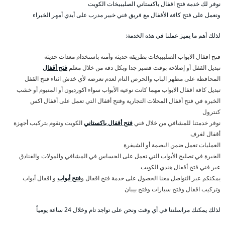
نوفر لك خدمة فتح اقفال باكستاني الصليبيخات الكويت
ونعمل على فتح كافة الأقفال مع فريق فني خبير مدرب على أيدي أمهر الخبراء
لذلك أهم ما يميز عملنا في هذه الخدمة:
فتح اقفال الابواب الصليبيخات بطريقة حديثة وأمنة باستخدام معدات حديثة
تبديل القفل أو إصلاحه بوقت قصير جدا وبكل دقة من خلال معلم
فتح أقفال
المحافظة على مظهر الباب والحرص التام لعدم تعرضه لأي خدش اثناء فتح القفل
تبديل كافة اقفال الابواب مهما كانت نوعيه الأبواب سواء اكورديون أو المنيوم أو خشب
الخبرة في فتح أقفال المحلات التجارية وفتح أقفال التي تعمل على أقفال اكس
كنترول
نوفر خدمتنا للمشافي من خلال فني
فتح أقفال باكستاني
الكويت ونقوم بتركيب أجهزة
أقفال لغرف
العمليات تعمل ضمن البصمة أو الشيفرة
الخبرة في تصليح الأبواب التي تعمل على الحساس في المشافي والمولات والفنادق
عبر فني فتح أقفال هندي الكويت
يمكنكم عبر التواصل معنا الحصول على خدمة فتح اقفال و
فتح أبواب
و اقفال أبواب
وتركيب اقفال وفتح سيارات وفتح بيبان
لذلك يمكنك مراسلتنا في أي وقت ونحن على تواجد تام وخلال 24 ساعة يومياً