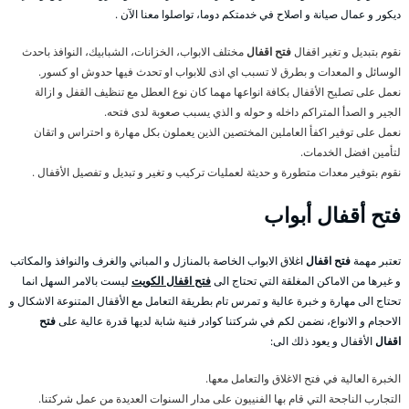
ديكور و عمال صيانة و اصلاح في خدمتكم دوما، تواصلوا معنا الآن .
نقوم بتبديل و تغير اقفال
فتح اقفال
مختلف الابواب، الخزانات، الشبابيك، النوافذ باحدث
الوسائل و المعدات و بطرق لا تسبب اي اذى للابواب او تحدث فيها حدوش او كسور.
نعمل على تصليح الأقفال بكافة انواعها مهما كان نوع العطل مع تنظيف القفل و ازالة
الجير و الصدأ المتراكم داخله و حوله و الذي يسبب صعوبة لدى فتحه.
نعمل على توفير اكفأ العاملين المختصين الذين يعملون بكل مهارة و احتراس و اتقان
لتأمين افضل الخدمات.
نقوم بتوفير معدات متطورة و حديثة لعمليات تركيب و تغير و تبديل و تفصيل الأقفال .
فتح
أقفال أبواب
تعتبر مهمة
فتح اقفال
اغلاق الابواب الخاصة بالمنازل و المباني والغرف والنوافذ والمكاتب
و غيرها من الاماكن المغلقة التي تحتاج الى
فتح اقفال الكويت
ليست بالامر السهل انما
تحتاج الى مهارة و خبرة عالية و تمرس تام بطريقة التعامل مع الأقفال المتنوعة الاشكال و
الاحجام و الانواع، نضمن لكم في شركتنا كوادر فنية شابة لديها قدرة عالية على
فتح
اقفال
الأقفال و يعود ذلك الى:
الخبرة العالية في فتح الاغلاق والتعامل معها.
التجارب الناجحة التي قام بها الفنييون على مدار السنوات العديدة من عمل شركتنا.