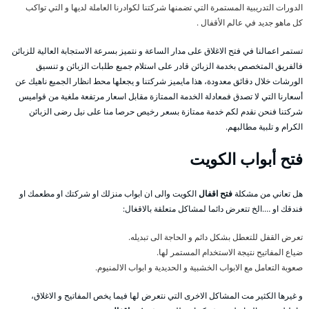
الدورات التدريبية المستمرة التي تضمنها شركتنا لكوادرنا العاملة لديها و التي تواكب
كل ماهو جديد في عالم الأقفال .
تستمر اعمالنا في فتح الاغلاق على مدار الساعة و نتميز بسرعة الاستجابة العالية للزبائن
فالفريق المتخصص بخدمة الزبائن قادر على استلام جميع طلبات الزبائن و تنسيق
الورشات خلال دقائق معدودة، هذا مايميز شركتنا و يجعلها محط انظار الجميع ناهيك عن
أسعارنا التي لا تصدق فمعادلة الخدمة الممتازة مقابل اسعار مرتفعة ملغية من قواميس
شركتنا فنحن نقدم لكم خدمة ممتازة بسعر رخيص حرصا منا على نيل رضى الزبائن
الكرام و تلبية مطالبهم.
فتح أبواب الكويت
هل تعاني من مشكلة
فتح اقفال
الكويت والى ان ابواب منزلك او شركتك او مطعمك او
فندقك او ….الخ تتعرض دائما لمشاكل متعلقة بالاقغال:
تعرض القفل للتعطل بشكل دائم و الحاجة الى تبديله.
ضياع المفاتيح نتيجة الاستخدام المستمر لها.
صعوبة التعامل مع الابواب الخشبية و الحديدية و ابواب الالمنيوم.
و غيرها الكثير مت المشاكل الاخرى التي نتعرض لها فيما يخص المفاتيح و الاغلاق،