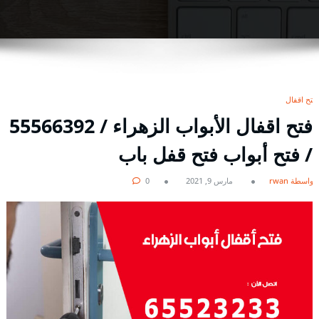
فتح اقفال
فتح اقفال الأبواب الزهراء / 55566392
/ فتح أبواب فتح قفل باب
بواسطة rwan
مارس 9, 2021
0