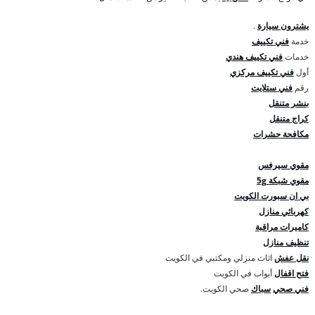
يشترون سيارة
.
خدمة
فني تكييف
خدمات
فني تكييف هندي
أول
فني تكييف مركزي
رقم
فني ستلايت
بنشر متنقل
كراج متنقل
مكافحة حشرات
مقوي سيرفس
مقوي شبكة 5g
بي ان سبورت الكويت
كهربائي منازل
كاميرات مراقبة
تنظيف منازل
نقل عفش
اثاث منزلي ومكتبي في الكويت
فتح اقفال
أبواب في الكويت
فني صحي
سباك
صحي الكويت.