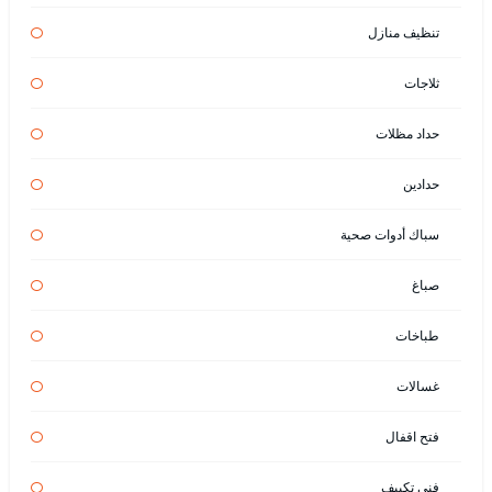
تنظيف منازل
ثلاجات
حداد مظلات
حدادين
سباك أدوات صحية
صباغ
طباخات
غسالات
فتح اقفال
فني تكييف