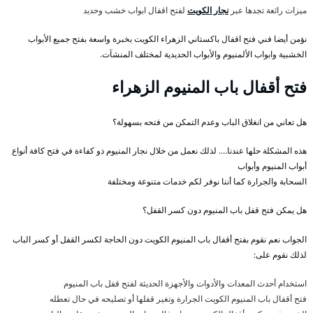
ميزات رائعة تجدها عبر
نجار الكويت
لفتح اقفال ابواب خشب وحديد
نؤمن أيضا فني فتح اقفال باكستاني الزهراء الكويت بخبرة واسعة بفتح جميع الأبواب
الخشبية وابواب الألمنيوم والأبواب الحديدية لمختلف المنشآت.
فتح أقفال باب المنيوم الزهراء
هل تعاني من انغلاق الباب وعدم التمكن من فتحه بسهولة؟
هذه المشكلة حلها عندنا…. لذلك نعمل من خلال نجار المنيوم ذو كفاءة في فتح كافة أنواع
أبواب المنيوم وأبواب
السحابة والجرارة كما أننا نوفر لكم خدمات متنوعة ومختلفة
هل يمكن فتح قفل باب المنيوم دون كسر القفل؟
الجواب نعم نقوم بفتح أقفال باب المنيوم الكويت دون الحاجة لكسر القفل أو كسر الباب
لذلك نقوم على:
استخدام أحدث المعدات والأدوات والأجهزة الحديثة لفتح قفل باب المنيوم
فتح أقفال باب المنيوم الكويت الجرارة وتغير قفلها أو تصليحه في حال تعطله