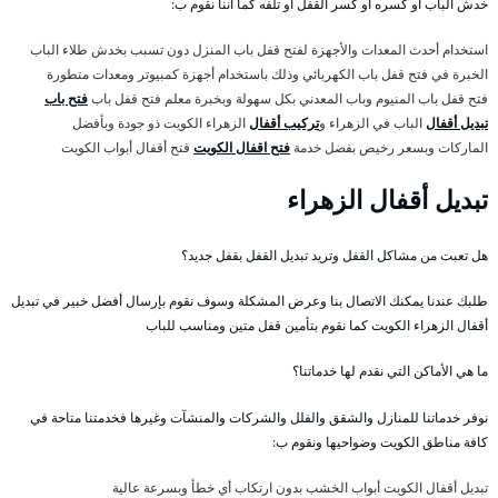
خدش الباب أو كسره أو كسر القفل أو تلفه كما أننا نقوم ب:
استخدام أحدث المعدات والأجهزة لفتح قفل باب المنزل دون تسبب بخدش طلاء الباب
الخبرة في فتح قفل باب الكهربائي وذلك باستخدام أجهزة كمبيوتر ومعدات متطورة
فتح قفل باب المنيوم وباب المعدني بكل سهولة وبخبرة معلم فتح قفل باب
فتح باب
تبديل أقفال
الباب في الزهراء و
تركيب أقفال
الزهراء الكويت ذو جودة وبأفضل
الماركات وبسعر رخيص بفضل خدمة
فتح اقفال الكويت
فتح أقفال أبواب الكويت
تبديل أقفال الزهراء
هل تعبت من مشاكل القفل وتريد تبديل القفل بقفل جديد؟
طلبك عندنا يمكنك الاتصال بنا وعرض المشكلة وسوف نقوم بإرسال أفضل خبير في تبديل
أقفال الزهراء الكويت كما نقوم بتأمين قفل متين ومناسب للباب
ما هي الأماكن التي نقدم لها خدماتنا؟
نوفر خدماتنا للمنازل والشقق والفلل والشركات والمنشآت وغيرها فخدمتنا متاحة في
كافة مناطق الكويت وضواحيها ونقوم ب:
تبديل أقفال الكويت أبواب الخشب بدون ارتكاب أي خطأ وبسرعة عالية