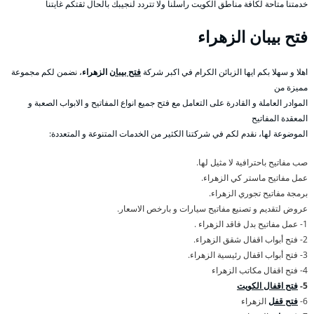
خدمتنا متاحة لكافة مناطق الكويت راسلنا ولا تتردد لنجيبك بالحال ثقتكم غايتنا
فتح بيبان الزهراء
اهلا و سهلا بكم ايها الزبائن الكرام في اكبر شركة
فتح بيبان
الزهراء
، نضمن لكم مجموعة
مميزة من
الموادر العاملة و القادرة على التعامل مع فتح جميع انواع المفاتيح و الابواب الصعبة و
المعقدة المفاتيح
الموضوعة لها، نقدم لكم في شركتنا الكثير من الخدمات المتنوعة و المتعددة:
صب مفاتيح باحترافية لا مثيل لها.
عمل مفاتيح ماستر كي الزهراء.
برمجة مفاتيح تجوري الزهراء.
عروض لتقديم و تصنيع مفاتيح سيارات و بارخص الاسعار.
1- عمل مفاتيح بدل فاقد الزهراء .
2- فتح أبواب اقفال شقق الزهراء.
3- فتح أبواب اقفال رئيسية الزهراء.
4- فتح اقفال مكاتب الزهراء
5-
فتح اقفال الكويت
6-
فتح قفل
الزهراء