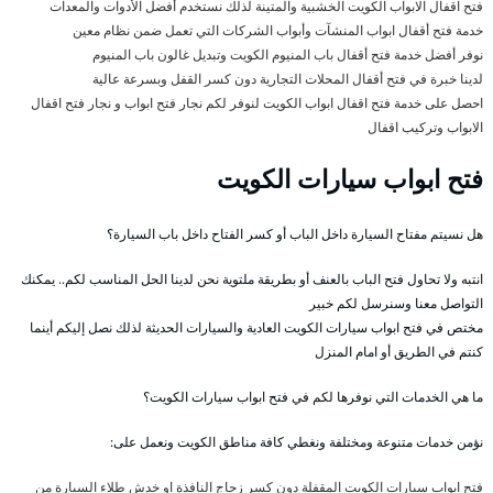
فتح اقفال الابواب الكويت الخشبية والمتينة لذلك نستخدم أفضل الأدوات والمعدات
خدمة فتح أقفال ابواب المنشآت وأبواب الشركات التي تعمل ضمن نظام معين
نوفر أفضل خدمة فتح أقفال باب المنيوم الكويت وتبديل غالون باب المنيوم
لدينا خبرة في فتح أقفال المحلات التجارية دون كسر القفل وبسرعة عالية
احصل على خدمة فتح اقفال ابواب الكويت لنوفر لكم نجار فتح ابواب و نجار فتح اقفال
الابواب وتركيب اقفال
فتح ابواب سيارات الكويت
هل نسيتم مفتاح السيارة داخل الباب أو كسر الفتاح داخل باب السيارة؟
انتبه ولا تحاول فتح الباب بالعنف أو بطريقة ملتوية نحن لدينا الحل المناسب لكم.. يمكنك
التواصل معنا وسنرسل لكم خبير
مختص في فتح ابواب سيارات الكويت العادية والسيارات الحديثة لذلك نصل إليكم أينما
كنتم في الطريق أو امام المنزل
ما هي الخدمات التي نوفرها لكم في فتح ابواب سيارات الكويت؟
نؤمن خدمات متنوعة ومختلفة ونغطي كافة مناطق الكويت ونعمل على:
فتح ابواب سيارات الكويت المقفلة دون كسر زجاج النافذة او خدش طلاء السيارة من