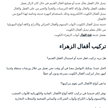
تبديل غال القفل بغال جديد أو تصليح الغال القديم في حال كان لازال يعمل
تنظيف القفل والغال وإزالة كافة الترسبات والصدأ والجير من على القفل والغال
تبديل أقفال الكويت الالكترونية وذلك باستخدام أجهزة حديثة وخاصة لهذا النوع من
الأقفال
خدمة تبديل أقفال الكويت لأبواب المنيوم وأقفال الخزائن والأدراج وكافة أنواع الموبيليا
من خلال معلم تبديل أقفال الكويت
بفضل خدمة
فتح اقفال
أبواب الزهراء الكويت
تركيب أقفال الزهراء
هل تريد تركيب قفل جديد أو استبدال القفل القديم؟
الحل عندنا. يمكنك التواصل معنا في أي وقت نحن نعمل من خلال ورشات متنقلة ولدينا
أمهر نجار لتركيب أقفال الكويت بسرعة ودون أي خطأ
ما هي أنواع الأقفال التي نقوم بتركيبها؟
نوفر لكم خدمتنا في تركيب كافة أنواع الأقفال العادية والكهربائية للأبواب الخشب
والالمنيوم وأبواب الكراج وأبواب الشركات والمباني الضخمة والمحلات التجارية