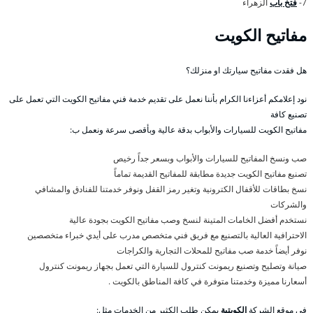
7-
فتخ باب
الزهراء
مفاتيح الكويت
هل فقدت مفاتيح سيارتك او منزلك؟
نود إعلامكم أعزاءنا الكرام بأننا نعمل على تقديم خدمة فني مفاتيح الكويت التي تعمل على
تصنيع كافة
مفاتيح الكويت للسيارات والأبواب بدقة عالية وبأقصى سرعة ونعمل ب:
صب ونسخ المفاتيح للسيارات والأبواب وبسعر جداً رخيص
تصنيع مفاتيح الكويت جديدة مطابقة للمفاتيح القديمة تماماً
نسخ بطاقات للأقفال الكترونية وتغير رمز القفل ونوفر خدمتنا للفنادق والمشافي
والشركات
نستخدم أفضل الخامات المتينة لنسخ وصب مفاتيح الكويت بجودة عالية
الاحترافية العالية بالتصنيع مع فريق فني متخصص مدرب على أيدي خبراء متخصصين
نوفر أيضاً خدمة صب مفاتيح للمحلات التجارية والكراجات
صيانة وتصليح وتصنيع ريمونت كنترول للسيارة التي تعمل بجهاز ريمونت كنترول
أسعارنا مميزة وخدمتنا متوفرة في كافة المناطق بالكويت .
في موقع الشركة
الكويتية
يمكن طلب الكثير من الخدمات مثل: