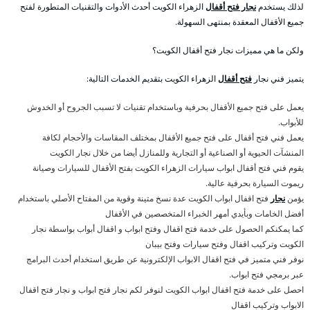
لذلك يستخدم
نجار فتح أقفال
الزهراء الكويت أحدث الأدوات والتقنيات المتطورة لفتح
جميع الأقفال المعقدة بمنتهى السهولة.
ولكن ما هي مميزات نجار فتح أقفال الكويت؟
يتميز فني نجار
فتح أقفال
الزهراء الكويت بتقديم الخدمات التالية:
يعمل على فتح جميع الأقفال بحرفية وباستخدام تقنيات لا تسبب الجروح أو الخدوش
للأبواب.
يعمل فني فتح أقفال على فتح جميع الأقفال بمختلف المقاسات والأحجام لكافة
المنشآت الحيوية أو الصناعية أو التجارية وللمنازل أيضا من خلال نجار الكويت
يقوم فني فتح أقفال ابواب سيارات الزهراء الكويت بفتح الأقفال للسيارات وصيانة
ريموت السيارة بحرفية عالية.
يؤمن
نجار
فتح اقفال ابواب الكويت عدة نسخ متينة وقوية من المفتاح الأصلي باستخدام
أفضل الخامات وبأيدي أمهر الخبراء المتخصصين في الأقفال
كما يمكنكم الحصول على خدمة فتح اقفال وفتح ابواب و اقفال أبواب بواسطة نجار
الكويت وتركيب اقفال وفتح سيارات وفتح بيبان
نوفر فني متميز في فتح اقفال الابواب الإلكترونية عن طريق استخدام أحدث البرامج
عبر برمجي فتح ابواب.
احصل على خدمة فتح اقفال ابواب الكويت لنوفر لكم نجار فتح ابواب و نجار فتح اقفال
الابواب وتركيب اقفال