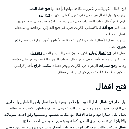
فتح أقفال الكهربائية والكترونية بكافة انواعها وأحجامها
فتح قفل الباب
تركيب وتبديل اقفال من خلال فني تبديل أقفال الكويت
فتح باب
نقوم بفتح أقفال ابواب السيارات دون كسر زجاج النافذة بخبرة فني فتح تجوري
لدينا فني
فتح أقفال
باكستاني الكويت خبرة في فتح الخزائن الزجاجية وباستخدام
أفضل المعدات
نستورد أفضل الأقفال العادية والكهربائية بكافة الأنواع وبأجود الماركات ونحن
فتح
تجوري
أيضا .
نعمل على
فتح أقفال أبواب
الكويت دون كسر الباب أو القفل
فتح قفل
لدينا خبرات محلية وأجنبية في فتح اقفال الابواب الزهراء الكويت وفتح بيبان خشبية
وحديد و
فتح سيارات
الزهراء في الكويت ونوفر خدمات
مكتب افراج
تأجير كراسي
تسكير صالات قاعات تصميم كوش بيد نجار ممتاز.
فتح اقفال
اول نجار
فتح اقفال
داخل الكويت وإصلاحها وصيانتها مع افضل وأمهر العاملين والنجارين
في الكويت، خدمات مميزة على مدار الساعة وفي مختلف مناطق الكويت ومحافظاته
نعمل على اختيار اجود نوعيات الأقفال مع إمكانية تفصيلها وتصميمها وفق احدث الموديلات
والألوان التي تناسب اذواق الجميع، كما نقوم بتقديم العديد من الخدمات
فتح
اقفال
وتركيب غالات ومسكات ابواب و خزنات، أسعار مناسبة و مدروسة، نجارين و فني