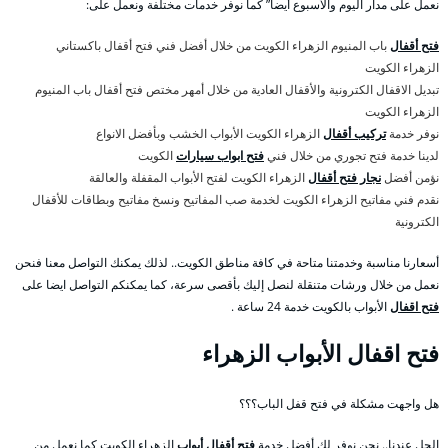
نعمل على مدار اليوم والأسبوع أيضا” كما نوفر خدمات مختلفة ونعمل على:
فتح أقفال
باب المنيوم الزهراء الكويت من خلال أفضل فني فتح أقفال باكستاني
الزهراء الكويت
تبديل الاقفال الكترونية والأقفال العادية من خلال أمهر مختص فتح أقفال باب المنيوم
الزهراء الكويت
نوفر خدمة
تركيب أقفال
الزهراء الكويت الأبواب الخشب وبأفضل الانواع
لدينا خدمة فتح تجوري من خلال فني
فتح ابواب سيارات
الكويت
نؤمن أفضل
نجار فتح أقفال
الزهراء الكويت لفتح الأبواب المقفلة والعالقة
نقدم فني مفاتيح الزهراء الكويت لخدمة صب المفاتيح ونسخ مفاتيح وبطاقات للأقفال
الكترونية
أسعارنا مناسبة وخدمتنا متاحة في كافة مناطق الكويت.. لذلك يمكنك التواصل معنا فنحن
نعمل من خلال ورشات متنقلة لنصل إليك بأقصى سرعة، كما يمكنكم التواصل ايضا على
فتح اقفال
الأبواب بالكويت خدمة 24 ساعة .
فتح اقفال الأبواب الزهراء
هل واجهت مشكلة في فتح قفل الباب؟؟؟
الحل عندنا.. نحن نوفر لك أفضل خدمة
فتح أقفال أبواب
الزهراء الكويت كما نعمل من