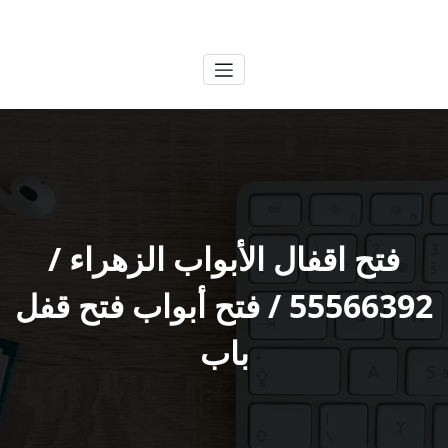
لتجاوز
الكويتية
خدمات وظائف بالكويت
لى
لمحتوى
فتح اقفال الأبواب الزهراء /
55566392 / فتح أبواب فتح قفل
باب