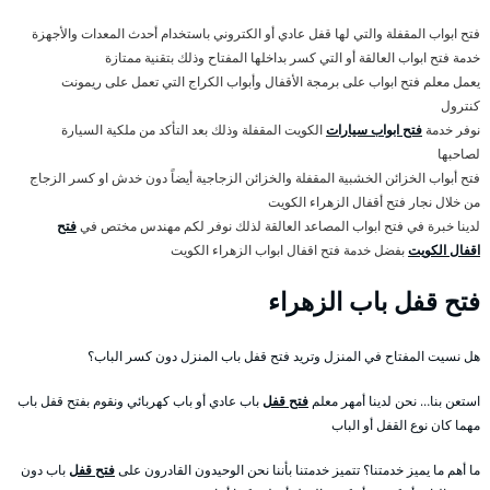
فتح ابواب المقفلة والتي لها قفل عادي أو الكتروني باستخدام أحدث المعدات والأجهزة
خدمة فتح ابواب العالقة أو التي كسر بداخلها المفتاح وذلك بتقنية ممتازة
يعمل معلم فتح ابواب على برمجة الأقفال وأبواب الكراج التي تعمل على ريمونت
كنترول
نوفر خدمة
فتح ابواب سيارات
الكويت المقفلة وذلك بعد التأكد من ملكية السيارة
لصاحبها
فتح أبواب الخزائن الخشبية المقفلة والخزائن الزجاجية أيضاً دون خدش او كسر الزجاج
من خلال نجار فتح أقفال الزهراء الكويت
لدينا خبرة في فتح ابواب المصاعد العالقة لذلك نوفر لكم مهندس مختص في
فتح
اقفال الكويت
بفضل خدمة فتح اقفال ابواب الزهراء الكويت
فتح قفل باب الزهراء
هل نسيت المفتاح في المنزل وتريد فتح قفل باب المنزل دون كسر الباب؟
استعن بنا… نحن لدينا أمهر معلم
فتح قفل
باب عادي أو باب كهربائي ونقوم بفتح قفل باب
مهما كان نوع القفل أو الباب
ما أهم ما يميز خدمتنا؟ تتميز خدمتنا بأننا نحن الوحيدون القادرون على
فتح قفل
باب دون