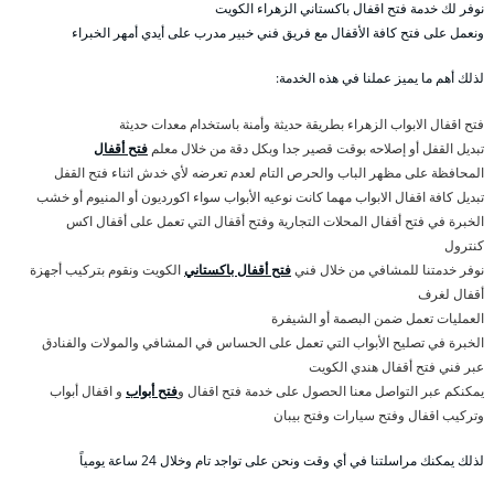
نوفر لك خدمة فتح اقفال باكستاني الزهراء الكويت
ونعمل على فتح كافة الأقفال مع فريق فني خبير مدرب على أيدي أمهر الخبراء
لذلك أهم ما يميز عملنا في هذه الخدمة:
فتح اقفال الابواب الزهراء بطريقة حديثة وأمنة باستخدام معدات حديثة
تبديل القفل أو إصلاحه بوقت قصير جدا وبكل دقة من خلال معلم
فتح أقفال
المحافظة على مظهر الباب والحرص التام لعدم تعرضه لأي خدش اثناء فتح القفل
تبديل كافة اقفال الابواب مهما كانت نوعيه الأبواب سواء اكورديون أو المنيوم أو خشب
الخبرة في فتح أقفال المحلات التجارية وفتح أقفال التي تعمل على أقفال اكس
كنترول
نوفر خدمتنا للمشافي من خلال فني
فتح أقفال باكستاني
الكويت ونقوم بتركيب أجهزة
أقفال لغرف
العمليات تعمل ضمن البصمة أو الشيفرة
الخبرة في تصليح الأبواب التي تعمل على الحساس في المشافي والمولات والفنادق
عبر فني فتح أقفال هندي الكويت
يمكنكم عبر التواصل معنا الحصول على خدمة فتح اقفال و
فتح أبواب
و اقفال أبواب
وتركيب اقفال وفتح سيارات وفتح بيبان
لذلك يمكنك مراسلتنا في أي وقت ونحن على تواجد تام وخلال 24 ساعة يومياً