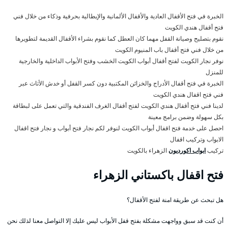
الخبرة في فتح الأقفال العادية والأقفال الألمانية والإيطالية بحرفية وذكاء من خلال فني
فتح أقفال هندي الكويت
نقوم بتصليح وصيانة القفل مهما كان العطل كما نقوم بشراء الأقفال القديمة لتطويرها
من خلال فني فتح أقفال باب المنيوم الكويت
نوفر نجار الكويت لفتح أقفال أبواب الكويت الخشب وفتح الأبواب الداخلية والخارجية
للمنزل
الخبرة في فتح أقفال الأدراج والخزائن المكتبية دون كسر القفل أو خدش الأثاث عبر
فني فتح اقفال هندي الكويت
لدينا فني فتح أقفال هندي الكويت لفتح أقفال الغرف الفندقية والتي تعمل على لبطاقة
بكل سهولة وضمن برامج معينة
احصل على خدمة فتح اقفال أبواب الكويت لنوفر لكم نجار فتح أبواب و نجار فتح اقفال
الابواب وتركيب اقفال
تركيب
ابواب اكورديون
الزهراء بالكويت
فتح اقفال باكستاني الزهراء
هل تبحث عن طريقة امنة لفتح الأقفال؟
أن كنت قد سبق وواجهت مشكلة بفتح قفل الأبواب ليس عليك إلا التواصل معنا لذلك نحن