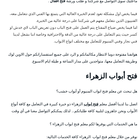
ماعليك سوى التواصل مع شركتنا و طلب ورشة
فتح اقفال
.
فيما يخص اول مشكلة تعود لعدم الخبرة العالية التي يتمتع بها الفني الذي نتعامل معه،
الفنييون الذين نتعامل معهم في شركتنا على درجة عالية من الخبرة.
اما فيما يخص ضياع المفتاح يتم العمل على فتح الباب دون تعريض الباب لاي خدش او
كسر حيث يتم التعامل على درجة عالية من الدقة والاحترافية وخاصة اننا نشغل لدينا
فني نجار وفني المنيوم للتعامل مع مختلف انواع الابواب.
هواتفنا مفتوحة دوما لانتظار مكالماتكم و الرد على جميع استفساراتكم حول الاوبن لوك
وطريقة التعامل معها، متواجدين على مدار الساعة و طيلة ايام الاسبوع.
فتح أبواب الزهراء
هل تبحث عن معلم فتح ابواب المنيوم أو أبواب خشب؟
اتصل بنا لدينا أفضل معلم
فتح ابواب
الزهراء ذو خبرة كبيرة في التعامل مع كافة أنواع
الأبواب ونحن جاهزون لتلبية كافة طلباتكم… لذلك يمكنكم التواصل معنا في أي وقت
ما هي الخدمات التي يوفرها لكم معلم فتح ابواب الزهراء ؟
نوفر من خلال معلم فتح ابواب الزهراء كافة الخدمات التالية: