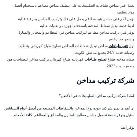
يعمل فني مداخن طباخات الصليبيخات على تنظيف مداخن مطاعم باستخدام أفضل
مواد تنظيف
نؤمن لكم فني مداخن هود مطاعم يعمل على فك وتركيب المداخن بحرفية عالية
لدينا خدمة تبديل شفاط المدخنة باستخدام أجهزة ذو تقنيات عالية
نوفر فني تركيب مداخن مطاعم لتركيب مداخن في المطاعم والمخابز والمنازل
وبسعر جدا رخيص
أول
فني طباخات
مداخن تبديل شفاطات المداخن تصليح طباخ كهربائي وتنظيف
وصيانة خدمة 24/7 بجميع مناطق الكويت .
صيانة مدخنة طباخ
تصليح طباخات
كهربائية طباخ كهربائي تركيب مداخن للطباخات هود
مطبخ حديث 2022 .
شركة تركيب مداخن
لماذا شركة تركيب مداخن الصليبيخات هي الأفضل؟
إن أهم ما يميز شركتنا جودة نوع المداخن والشفاطات المصنعة من أفضل أنواع الستانلس
ستيل ونوفر خدمة تفصيل مداخن مطابخ للمنازل والمخابز والمطاعم بكافة الأحجام.
نوفر أيضا: