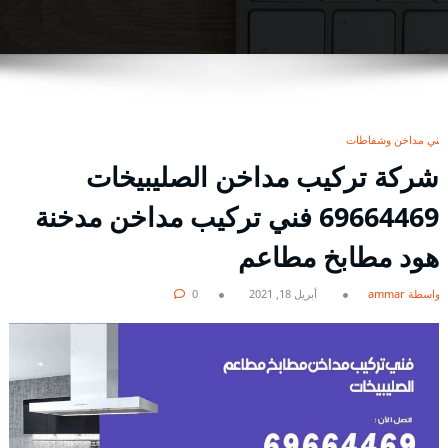
فني مداخن وشفاطات
شركة تركيب مداخن الصليبيخات
69664469 فني تركيب مداخن مدخنة
هود مطابخ مطاعم
بواسطة ammar
أبريل 18, 2021
0