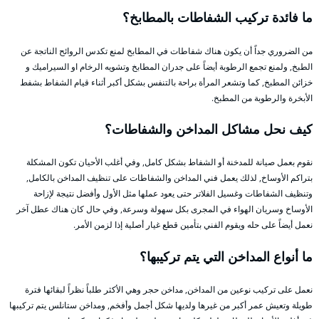
ما فائدة تركيب الشفاطات بالمطابخ؟
من الضروري جداً أن يكون هناك شفاطات في المطابخ لمنع تكدس الروائح الناتجة عن
الطبخ, ولمنع تجمع الرطوبة أيضاً على جدران المطابخ وتشويه الرخام او السيراميك و
خزائن المطبخ, كما وتشعر المرأة براحة بالتنفس بشكل أكبر أثناء قيام الشفاط بشفط
الأبخرة والرطوبة من المطبخ.
كيف نحل مشاكل المداخن والشفاطات؟
نقوم بعمل صيانة للمدخنة أو الشفاط بشكل كامل, وفي أغلب الأحيان تكون المشكلة
بتراكم الأوساخ, لذلك يعمل فني المداخن والشفاطات على تنظيف المداخن بالكامل,
وتنظيف الشفاطات وغسيل الفلاتر حتى يعود عملها مثل الأول وأفضل نتيجة لإزاحة
الأوساخ وسريان الهواء في المجرى بكل سهولة وسرعة, وفي حال كان هناك عطل آخر
نعمل أيضاً على حله ويقوم الفني بتأمين قطع غيار أصلية إذا لزمن الأمر.
ما أنواع المداخن التي يتم تركيبها؟
نعمل على تركيب نوعين من المداخن, مداخن حجر وهي الأكثر طلباً نظراً لبقائها فترة
طويلة وتعيش عمر أكبر من غيرها ولديها شكل أجمل وأفخم, ومداخن ستانلس يتم تركيبها