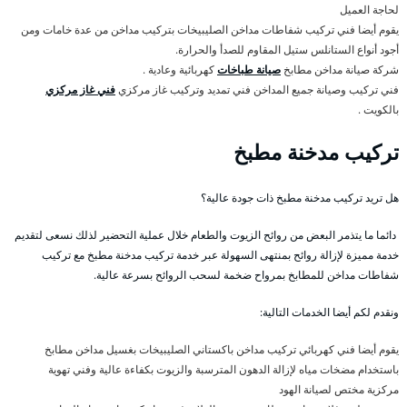
لحاجة العميل
يقوم أيضا فني تركيب شفاطات مداخن الصليبيخات بتركيب مداخن من عدة خامات ومن
أجود أنواع الستانلس ستيل المقاوم للصدأ والحرارة.
شركة صيانة مداخن مطابخ
صيانة طباخات
كهربائية وعادية .
فني تركيب وصيانة جميع المداخن فني تمديد وتركيب غاز مركزي
فني غاز مركزي
بالكويت .
تركيب مدخنة مطبخ
هل تريد تركيب مدخنة مطبخ ذات جودة عالية؟
دائما ما يتذمر البعض من روائح الزيوت والطعام خلال عملية التحضير لذلك نسعى لتقديم
خدمة مميزة لإزالة روائح بمنتهى السهولة عبر خدمة تركيب مدخنة مطبخ مع تركيب
شفاطات مداخن للمطابخ بمرواح ضخمة لسحب الروائح بسرعة عالية.
ونقدم لكم أيضا الخدمات التالية:
يقوم أيضا فني كهربائي تركيب مداخن باكستاني الصليبيخات بغسيل مداخن مطابخ
باستخدام مضخات مياه لإزالة الدهون المترسبة والزيوت بكفاءة عالية وفني تهوية
مركزية مختص لصيانة الهود