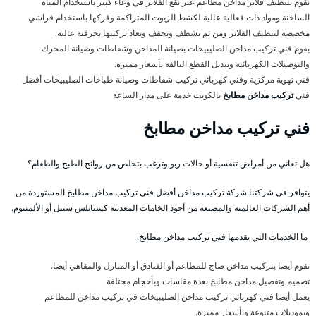
نقوم بتنظيف فلاتر مداخن مطاعم عبر نقع الفلاتر في وعاء كبير باستخدام المياه
الساخنة ومواد ذات فعالية عالية لكشط الزيوت المتراكمة وفركها باستخدام فراشي
مخصصة لتنظيف الفلاتر ومن ثم تشطف وتجفف ويعاد تركيبها بحرفية عالية.
يقوم فني تركيب مداخن الصليبيخات بصيانة المداخن وشفاطات وصيانة المحرك
والتوصيلات الكهربائية وتبديل القطع التالفة بأسعار مميزة.
فني تهوية مركزية وفني كهربائي تركيب شفاطات وصيانة طباخات الصليبيخات أفضل
فني
تركيب مداخن مطابخ
بالكويت خدمة على مدار الساعة
فني تركيب مداخن مطابخ
هل تعاني من أمراض تنفسية أو حالات ربو وترغب بتخلص من روائح الطبخ والطعام؟
يتوافر في شركتنا شركة تركيب مداخن أفضل فني تركيب مداخن مطابخ المستوردة من
أهم الشركات العالمية والمصنعة من أجود الخامات المعدنية كستانلس ستيل أو الألمنيوم.
ما الخدمات التي يقدمها فني تركيب مداخن مطابخ:
نقوم أيضا بتركيب مداخن صاج للمطاعم أو الفنادق أو المنازل والمقاهي أيضا.
تصميم وتفصيل مداخن مطابخ بعدة مقاسات وبأحجام مختلفة
يعمل أيضا فني كهربائي تركيب مداخن الصليبيخات في تركيب مداخن للمطاعم
وبموديلات متنوعة وبأسعار مميزة.