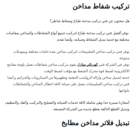
تركيب شفاط مداخن
هل تبحثون عن فني تركيب مدخنة طباخ وشفاط شاطر؟
نوفر أفضل فني تركيب مدخنة طباخ لتركيب جميع أنواع الشفاطات والمداخن بمقاسات
مختلفة مع خدمة تبديل الشفاط وصيانته. وأيضا نقدم:
نوفر فني تركيب مداخن الصليبيخات لتركيب مداخن بعدة خامات مختلفة وبموديلات
متنوعة.
نوفر في الشركة فني
كهربائي منازل
يقوم بتركيب مداخن شفاطات تعمل بلوحة مفاتيح
الالكترونية لضبط قوة محرك الشفط مع مؤقت لضبط الوقت.
خدمة غسيل مداخن وازالة الرواسب الدهنية وتطهيرها من الميكروبات والجراثيم و أيضا
فني تركيب مداخن الصليبيخات يعمل على صيانة كافة اعطال المداخن والشفاطات
بانواعها
أسعارنا مميزة جدا وهي شاملة كافة خدمات الصيانة والتصليح والتركيب والفك والتنظيف
وتبديل القطع التالفة بقطع جديدة من الشركة المصنعة.
تبديل فلاتر مداخن مطابخ