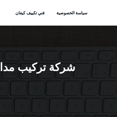
الكويتية
لتجاوز
خدمات وظائف بالكويت
لى
سياسة الخصوصية
فني تكييف كيفان
لمحتوى