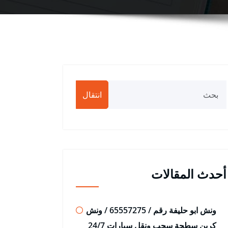
انتقال
أحدث المقالات
ونش ابو حليفة رقم / 65557275 / ونش
كرين سطحة سحب ونقل سيارات 24/7