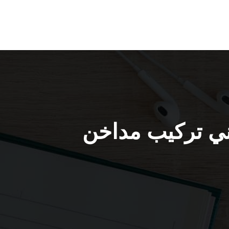
ركيب مداخن الصليبية 69664469 فني تركيب مداخن