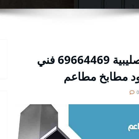
شركة تركيب مداخن الصليبية 69664469 فني
د مطابخ مطاعم