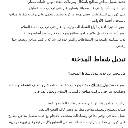
خدمة تفصيل مداخن مطابخ بأشكال وموديلات متعددة ومن خامات ممتازة.
لدينا خبرات أجنبية في فك وصيانة وتصليح عبر فني تركيب مدخنة طباخ.
فني كهربائي للشفاطات وفني تهوية مركزية مختص لنعمل على تركيب شفاط مداخن
باستخدام أفضل الأدوات.
نقوم باستيراد أفضل أنواع الشفاطات وتركيبها عبر فني تركيب مدخنة السلام
نوفر أيضا خدمة تبديل فلاتر مداخن مطابخ وتركيب فلاتر جديدة أصلية ومتينة
لدينا تشكيلة واسعة من الشفاطات والمتواجدة في شركة تركيب مداخن وبسعر جدا
رخيص
تبديل شفاط المدخنة
هل تبحث عن خدمة تبديل شفاط المدخنة؟
نوفر خدمة
تبديل شفاطك
مدخنة وتركيب شفاطات للمداخن وتنظيف الشفاط وصيانته
وتصليحه عبر فني تركيب مداخن باكستاني السلام. ونعمل أيضا في:
تركيب المداخن وتثبيتها عبر مسامير عالية المتانة والقوة.
صيانة وتصليح وتنظيف مداخن مطاعم وتغير كافة القطع التالفة.
نعمل أيضا في توفير مداخن وشفاطات بمختلف الأحجام مع خدمة تفصيل مداخن مطابخ.
فني كهربائي مختص بتركيب شفاطات مداخن المطبخ بكل حرفية وفني تهوية مركزية