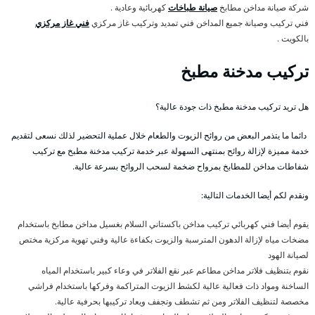
شركة صيانة مداخن مطابخ
صيانة طباخات
كهربائية وعادية .
فني تركيب وصيانة جميع المداخن فني تمديد وتركيب غاز مركزي
فني غاز مركزي
بالكويت .
تركيب مدخنة مطبخ
هل تريد تركيب مدخنة مطبخ ذات جودة عالية؟
دائما ما يتذمر البعض من روائح الزيوت والطعام خلال عملية التحضير لذلك نسعى لتقديم
خدمة مميزة لإزالة روائح بمنتهى السهولة عبر خدمة تركيب مدخنة مطبخ مع تركيب
شفاطات مداخن للمطابخ بمرواح ضخمة لسحب الروائح بسرعة عالية.
ونقدم لكم أيضا الخدمات التالية:
يقوم أيضا فني كهربائي تركيب مداخن باكستاني السلام بغسيل مداخن مطابخ باستخدام
مضخات مياه لإزالة الدهون المترسبة والزيوت بكفاءة عالية وفني تهوية مركزية مختص
لصيانة الهود
نقوم بتنظيف فلاتر مداخن مطاعم عبر نقع الفلاتر في وعاء كبير باستخدام المياه
الساخنة ومواد ذات فعالية عالية لكشط الزيوت المتراكمة وفركها باستخدام فراشي
مخصصة لتنظيف الفلاتر ومن ثم تشطف وتجفف ويعاد تركيبها بحرفية عالية.