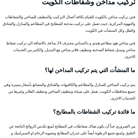
تركيب مداخن وشفاطات الكويت
فني تركيب مداخن بالكويت للقيام بكافة أعمال التركيب والتنظيف للمداخن والشفاطات
والتهوية المركزية, حيث نعمل على تركيب مدخنة للمطابخ في المطاعم والمنازل والفنادق
والفلل وكل المنشآت في الكويت.
فني مداخن هود مطاعم هندي و باكستاني محترف 24 ساعة, بالاضافة الى تركيب شفاط
مداخن وتبديل شفاط المدخنة وتنظيف فلاتر مداخن مع التبديل, والكثير من الخدمات
الاخرى.
ما المنشآت التي يتم تركيب المداخن لها؟
يتم تركيب المداخن للمنازل والمطاعم والكافيهات والفنادق والمصانع بأسعار مميزة وفي
جميع محافظات الكويت, نعمل على صيانة وتنظيف المداخن وتنظيف الفلاتر وغيرها من
الخدمات الاخرى.
ما فائدة تركيب الشفاطات بالمطابخ؟
من الضروري جداً أن يكون هناك شفاطات في المطابخ لمنع تكدس الروائح الناتجة عن
الطبخ, ولمنع تجمع الرطوبة أيضاً على جدران المطابخ وتشويه الرخام او السيراميك و