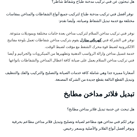
هل تبحثون عن فني تركيب مدخنة طباخ وشفاط شاطر؟
نوفر أفضل فني تركيب مدخنة طباخ لتركيب جميع أنواع الشفاطات والمداخن بمقاسات
مختلفة مع خدمة تبديل الشفاط وصيانته. وأيضا نقدم:
نوفر فني تركيب مداخن السلام لتركيب مداخن بعدة خامات مختلفة وبموديلات متنوعة.
نوفر في الشركة فني
كهربائي منازل
يقوم بتركيب مداخن شفاطات تعمل بلوحة مفاتيح
الالكترونية لضبط قوة محرك الشفط مع مؤقت لضبط الوقت.
خدمة غسيل مداخن وازالة الرواسب الدهنية وتطهيرها من الميكروبات والجراثيم و أيضا
فني تركيب مداخن السلام يعمل على صيانة كافة اعطال المداخن والشفاطات بانواعها
أسعارنا مميزة جدا وهي شاملة كافة خدمات الصيانة والتصليح والتركيب والفك والتنظيف
وتبديل القطع التالفة بقطع جديدة من الشركة المصنعة.
تبديل فلاتر مداخن مطابخ
هل تبحث عن خدمة تبديل فلاتر مداخن مطابخ؟
نوفر لكم فني مداخن هود مطاعم لصيانة وتصليح وتبديل فلاتر مداخن مطاعم بحرفية
ونوفر أفضل أنواع الفلاتر والأصلية وبسعر رخيص.