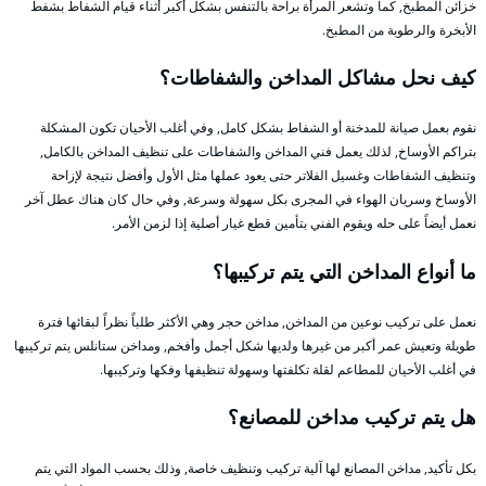
خزائن المطبخ, كما وتشعر المرأة براحة بالتنفس بشكل أكبر أثناء قيام الشفاط بشفط
الأبخرة والرطوبة من المطبخ.
كيف نحل مشاكل المداخن والشفاطات؟
نقوم بعمل صيانة للمدخنة أو الشفاط بشكل كامل, وفي أغلب الأحيان تكون المشكلة
بتراكم الأوساخ, لذلك يعمل فني المداخن والشفاطات على تنظيف المداخن بالكامل,
وتنظيف الشفاطات وغسيل الفلاتر حتى يعود عملها مثل الأول وأفضل نتيجة لإزاحة
الأوساخ وسريان الهواء في المجرى بكل سهولة وسرعة, وفي حال كان هناك عطل آخر
نعمل أيضاً على حله ويقوم الفني بتأمين قطع غيار أصلية إذا لزمن الأمر.
ما أنواع المداخن التي يتم تركيبها؟
نعمل على تركيب نوعين من المداخن, مداخن حجر وهي الأكثر طلباً نظراً لبقائها فترة
طويلة وتعيش عمر أكبر من غيرها ولديها شكل أجمل وأفخم, ومداخن ستانلس يتم تركيبها
في أغلب الأحيان للمطاعم لقلة تكلفتها وسهولة تنظيفها وفكها وتركيبها.
هل يتم تركيب مداخن للمصانع؟
بكل تأكيد, مداخن المصانع لها آلية تركيب وتنظيف خاصة, وذلك بحسب المواد التي يتم