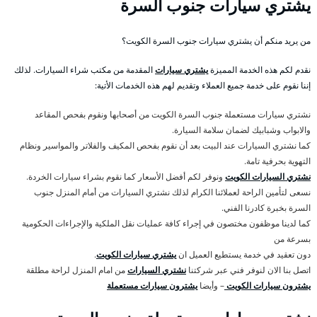
يشتري سيارات جنوب السرة
من يريد منكم أن يشتري سيارات جنوب السرة الكويت؟
نقدم لكم هذه الخدمة المميزة
يشتري سيارات
المقدمة من مكتب شراء السيارات. لذلك
إننا نقوم على خدمة جميع العملاء وتقديم لهم هذه الخدمات الأتية:
نشتري سيارات مستعملة جنوب السرة الكويت من أصحابها ونقوم بفحص المقاعد
والابواب وشبابيك لضمان سلامة السيارة.
كما نشتري السيارات عند البيت بعد أن نقوم بفحص المكيف والفلاتر والمواسير ونظام
التهوية بحرفية تامة.
نشتري السيارات الكويت
ونوفر لكم أفضل الأسعار كما نقوم بشراء سيارات الخردة.
نسعى لتأمين الراحة لعملائنا الكرام لذلك نشتري السيارات من أمام المنزل جنوب
السرة بخبرة كادرنا الفني.
كما لدينا موظفون مختصون في إجراء كافة عمليات نقل الملكية والإجراءات الحكومية
بسرعة من
دون تعقيد في خدمة يستطيع العميل ان
يشتري سيارات الكويت
.
اتصل بنا الان لنوفر فني عبر شركتنا
نشتري السيارات
من امام المنزل لراحة مطلقة
يشترون سيارات الكويت
– وأيضا
يشترون سيارات مستعملة