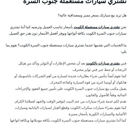
نشتري سيارات مستعملة جنوب السرة
هل تريد بيع سيارتك بسعر مميز وبمصداقية عالية؟
نحن
نشتري سيارات مستعملة الكويت
بأسعار تناسب العميل وترضيه كما أننا نشتري
سيارات جنوب السرة الكويت بكافة أنواعها ونوفر أفضل الأسعار دون هدر حق العميل.
ما الخدمات التي نقدمها عندما نشتري سيارات مستعملة جنوب السرة الكويت؟ نقوم بما
يلي:
فني
يشتري سيارات بالكويت
بعد أن نفحص الإطارات أو التواير وتأكد من هيكل
الرنجات أو جنط عبر فني تواير محترف.
كما نقوم أبضاً بتأمين شراء بطاريات جديدة لسيارة من أهم الشركات باناسونيك أو
هانكوك أو أوبتما لتزيد من قوة السيارة وكفاءة المحرك.
يعمل مكتب بيع سيارات جنوب السرة الكويت على تأمين جميع العقود والإجراءات
المالية وفقاً للأصول والقانون.
نقدم لكم خدمة شراء سيارات من عند البيت لتوفير الوقت والجهد لعملائنا الكرام.
كما نقوم بشراء سيارات سكراب الكويت وقطع الغيار لسيارات اليابانية وسيارات
الألمانية والسيارات الكورية بأسعار مميزة.
كما أننا نشتري سيارات مستعملة جنوب السرة الكويت بكافة موديلاتها وبكافة انواعها