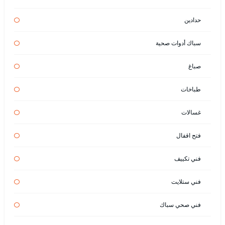
حدادين
سباك أدوات صحية
صباغ
طباخات
غسالات
فتح اقفال
فني تكييف
فني ستلايت
فني صحي سباك