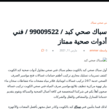
فني صحي سباك
سباك صحي كبد / 99009522 / فني
أدوات صحية ممتاز
بواسطة ammar
مارس 11, 2021
0
أول سباك صحي كبد بالكويت معلم سباك فني صحي مقاول أدوات صحية كبد الكويت
كشف تسريبات تسليك مجاري تركيب أطقم حمامات غسالات فتح مواسير الصرف
الصحي خدمة 24/7 تركيب غسالات اتوماتيك فلاتر مياه مضخات ماء شفاطات سخان ماء
بيلر تهوية مركزية تنظيف بلاليع مواسير صرف المياه فني صحي الكويت تركيب غسالة
صحون أهلاً بكم في شركتنا المتخصصة في كافة أعمال الصحية والسباكة ونقوم بتقديم
خدماتنا للمنازل والمشافي والفلل والشركات
لذلك قمنا بتأمين فني
سباك
كبد بالكويت وكادر عمل مجهز بأفضل المعدات والأجهزة