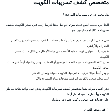
متخصص كشف تسريبات الكويت
هل تبحث عن حل لتسريبات المزعجة؟
الحل بين بيديك.. ليس عليك سوى التواصل معنا لنرسل إليك فني صحي الكويت لكشف
تسريبات لذلك اهم ما يميزنا هو
فني صحي الكويت يستخدم معدات وأدوات حديثة للكشف عن تسريبات دون تكسير
الجدران والأراضي
نقوم بتركيب عوازل قوية لحماية الأسطح من مياه الأمطار من خلال سباك صحي
الكويت
نعالج كافة التسريبات سواء كانت بالمواسير أو الحنفيات وخزان المياه أيضاً عبر سباك
صحي الكويت
ونوفر أيضاً سباك تركيب فلاتر مياه الكويت لصيانة وتصليح الفلاتر
لدينا معلم صحي بالكويت لتركيب مضخات مياه للمسابح والآبار
نحن أفضل شركة لدينا متخصص كشف تسريبات الكويت ونحن على تواجد بكافة مناطق
الكويت وبأسعار مناسبة احصل أيضا
على خدمات فني صحي تركيب غسالات اتوماتيك
1-
فني صحي العدان