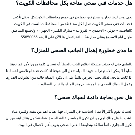
هل خدمات فني صحي متاحة بكل محافظات الكويت؟
نعم, يوجد لدينا نجارين محترفين يعملون في جميع محافظات الكويتبكل وبكل تأكيد,
فخدمات فني صحي الكويت تصل لكل محافظة من المحافظات الست في الكويت
(العاصمة – حولي – الاحمدي – الفروانية – مبارك الكبير – الجهراء), ولجميع المناطق
طوال ايام الاسبوع وعلى مدار 24 ساعة, اتصل بنا الآن على الرقم 55850065.
ما مدى خطورة إهمال الجانب الصحي للمنزل؟
بالطبع, حتى لو حدثت مشكلة انغلاق الباب بالحطأ, أو نسيان كلمة مرورالأمر كما نوهنا
سابقاً لا يمكن الاستهترا به, فهذه المياه تدخل الى جوفنا اذا كانت عذبة او تلامس اجسامنا
اذا كانت مالحة, لذلك يجب الحرص دائماً على ان تكون المياه خالية من الشوائب الضارة,
وعمل السباك الصحي هنا هو فحص هذه المياه والقيام بالمطلوب.
هل نحن بحاجة دائمة لسباك صحي؟
السباك يقوم بأكثر الأعمال اساسية في المنزل, فهل هناك اهم من تنقية وفلترة مياه
الشرب؟ هل هناك اهم من ان تكون المواسير عالية الجودة ونظيفة؟ هل هناك اهم من ان
تكون المجاري دائماً سالكة ونظيفة؟ الفني الصحي يقوم بأهم الاعمال في البيت.