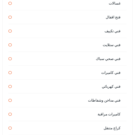
غسالات
فتح اقفال
فني تكييف
فني ستلايت
فني صحي سباك
فني كاميرات
فني كهربائي
فني مداخن وشفاطات
كاميرات مراقبة
كراج متنقل