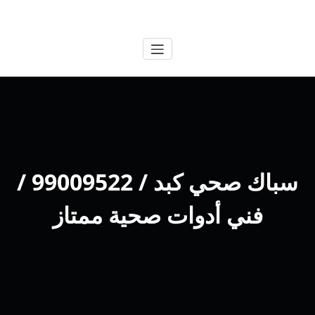
لتجاوز
الكويتية
خدمات وظائف بالكويت
لى
لمحتوى
سباك صحي كبد / 99009522 /
فني أدوات صحية ممتاز