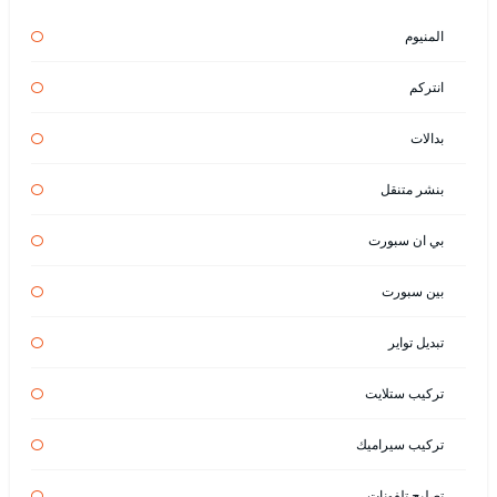
المنيوم
انتركم
بدالات
بنشر متنقل
بي ان سبورت
بين سبورت
تبديل تواير
تركيب ستلايت
تركيب سيراميك
تصليح تلفونات