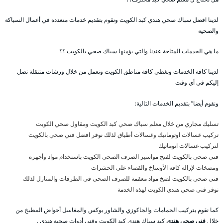
لدينا افضل سباك صحي هندي كبد الكويت ونقوم بتقديم خدمات متعددة في أعمال السباكة
والصحية
ما هي الخدمات المتاحة عندنا والتي يؤمنها سباك صحي بالكويت ؟؟
لدينا كافة الخدمات ونغطي كافة مناطق الكويت ونعمل من خلال ورشات متنقلة تصل
إليكم في أي وقت
ونقوم أيضا” بتقديم الخدمات التالية:
تسليك مجاري من خلال معلم سباك صحي كبد الكويت ومقاول صحي الكويت
تركيب غسالات اوتوماتيك وغسالات أطباق لذلك نوفر افضل فني صحي بالكويت
لتركيب غسالات اتوماتيك
فني صحي بالكويت لفتح مواسير الصرف الصحي الكويت باستخدام مواد وأجهزة
ومضخات لإزالة كافة الأوساخ والقضاء على الحشرات
فني صحي بالكويت لضخ مواد معقمة للصرف الصحي في الطرقات والمنازل لذلك
نوفر فني صحي هندي الكويت لهذه الخدمة
كما نقوم بتركيب الحمامات والجاكوزي والشاور بوكس والمغاسل أحواض المطبخ من
خلال
فني صحي هندي
كبد سباك هندي كبد الكويت وفني أدوات صحية هندي .