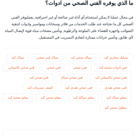
ما الذي يوفره الفني الصحي من ادوات؟
في مجال عملنا لا يمكن استخدام أي أداة غير صالحة أو غير احترافية, يعمليوفر الفني
الصحي كل ما تحتاجه عند طلب الخدمات من فلاتر وسخانات ومواسير وادوات لتنقية
الشوائب واجهزة للقضاء على الملوحة والرطوبة, وتأمين مضخات مياه قوية لإيصال المياه
لأي طابق, وتأمين خزانات ممتازة لتفادي التسريب في المستقبل.
تسليك مجاري كبد
سباك صحي كبد
سباك فني صحي
سباك كبد
فني أدوات صحية كبد
فني صحى
فني صحي
فني صحي باكستاني
فني صحي باكستاني كبد
فني صحي سباك
فني صحي كبد
فني صحي هندي
فني صحي هندي كبد
كشف تسريبات كبد
معلم سباك كبد
معلم سباكة كبد
معلم صحي كبد
معلم صحية كبد
مقاول صجي كبد