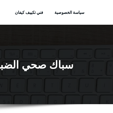
الكويتية
لتجاوز
خدمات وظائف بالكويت
لى
سياسة الخصوصية
فني تكييف كيفان
لمحتوى
سباك صحي الضباعية / 99009522 / فني أد