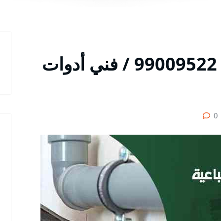
سباك صحي الضباعية / 99009522 / فني أدوات
0