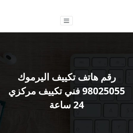
لتجاوز
الكويتية
خدمات وظائف بالكويت
لى
لمحتوى
رقم هاتف تكييف اليرموك
98025055 فني تكييف مركزي
24 ساعة