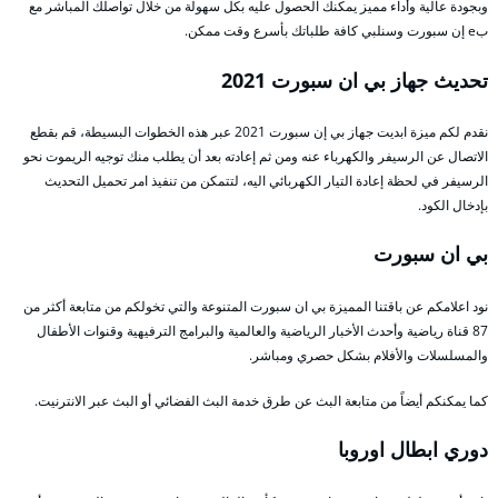
وبجودة عالية وأداء مميز يمكنك الحصول عليه بكل سهولة من خلال تواصلك المباشر مع
بe إن سبورت وسنلبي كافة طلباتك بأسرع وقت ممكن.
تحديث جهاز بي ان سبورت 2021
نقدم لكم ميزة ابديت جهاز بي إن سبورت 2021 عبر هذه الخطوات البسيطة، قم بقطع
الاتصال عن الرسيفر والكهرباء عنه ومن ثم إعادته بعد أن يطلب منك توجيه الريموت نحو
الرسيفر في لحظة إعادة التيار الكهربائي اليه، لتتمكن من تنفيذ امر تحميل التحديث
بإدخال الكود.
بي ان سبورت
نود اعلامكم عن باقتنا المميزة بي ان سبورت المتنوعة والتي تخولكم من متابعة أكثر من
87 قناة رياضية وأحدث الأخبار الرياضية والعالمية والبرامج الترفيهية وقنوات الأطفال
والمسلسلات والأفلام بشكل حصري ومباشر.
كما يمكنكم أيضاً من متابعة البث عن طرق خدمة البث الفضائي أو البث عبر الانترنيت.
دوري ابطال اوروبا