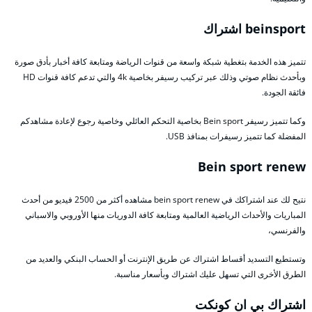
beinsport اشتراك
تتميز هذه الخدمة بتغطية شبكة واسعة من قنوات الرياضة ومتابعة كافة أخبار بأدق صورة
وبأحدث نظام صوتي وذلك عبر تركيب رسيفر بخاصية 4k والتي تدعم كافة قنوات HD
فائقة الجودة.
وكما تتميز رسيفر Bein sport بخاصية التحكم العائلي وخاصية رجوع لإعادة مشاهدكم
المفضلة كما تتميز رسيفرات بمنافذ USB.
Bein sport renew
نتيح لك عند اشتراكك في bein sport renew مشاهده أكثر من 2500 فيديو من أحدث
المباريات والأحداث الرياضية العالمية ومتابعة كافة الدوريات منها الأوروبي والاسباني
والفرنسي،
وتستطيع التسديد أقساط اشتراك عن طريق الإنترنت أو الحساب البنكي والعديد من
الطرق الأخرى التي تسهل عليك اشتراك وبأسعار مناسبة.
اشتراك بي ان كونكت