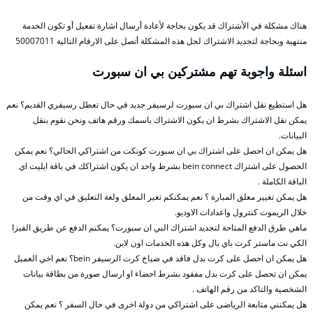
هناك مشكلة في الأشتراك قد يكون بحاجة لأعادة أرسال اشارة تفعيل أو تكون الخدمة
منتهية وبحاجة لتجديد الاشتراك لحل هذه المشكلة أتصل على الارقام التالية 50007011
اسئلة واجوبة تهم مشتركين بي ان سبورت
هل استطيع نقل اشتراك بي ان سبورت لرسيفر جديد في حال تعطل رسيفري القديم؟ نعم
يمكن نقل الاشتراك بشرط ان يكون الاشتراك باسمك ورقم هاتف ونحن نقوم بنقل
البيانات.
هل يمكن ان احصل على اشتراك بي ان سبورت كونكت من اشتراكي الحالي؟ نعم يمكن
الحصول على اشتراك bein connect بشرط واحد ان يكون اشتراكك في باقة ايليت اي
الباقة الكاملة .
هل يمكن تغيير معلق المبارة ؟ نعم يمكنكم تغير المعلق ولغة التعليق في اي وقت من
خلال الريموت كنترول واعدادات الاوديو.
ماهي طرق الدفع المتاحة لتجديد اشتراك البي ان سبورت؟ يمكنم الدفع عن طريق الفيزا
الكي نت ماستر كرت باي بال وكل هذه الخدمات اون لاين.
هل يمكن ان احصل على كرت بدل فاقد في ضياخ كرت الرسيفر bein؟ نعم اخي العميل
يمكن ان تحصل على كرت بدل مفقود بشرط احضاء او ارسال صورة من بطاقة بيانات
الشخصية والتاكد من رقم الهاتف .
هل يمكنني متابعة الرياضى على اشتراكي من دولة اخرى في حال السفر ؟ نعم يمكن