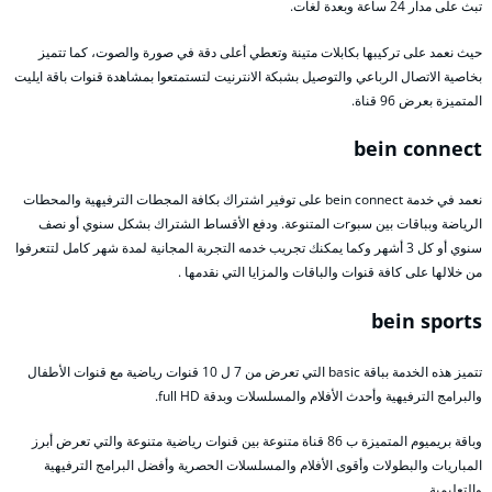
تبث على مدار 24 ساعة وبعدة لغات.
حيث نعمد على تركيبها بكابلات متينة وتعطي أعلى دقة في صورة والصوت، كما تتميز
بخاصية الاتصال الرباعي والتوصيل بشبكة الانترنيت لتستمتعوا بمشاهدة قنوات باقة ايليت
المتميزة بعرض 96 قناة.
bein connect
نعمد في خدمة bein connect على توفير اشتراك بكافة المجطات الترفيهية والمحطات
الرياضة وبباقات بين سبوrت المتنوعة. ودفع الأقساط الشتراك بشكل سنوي أو نصف
سنوي أو كل 3 أشهر وكما يمكنك تجريب خدمه التجربة المجانية لمدة شهر كامل لتتعرفوا
من خلالها على كافة قنوات والباقات والمزايا التي نقدمها .
bein sports
تتميز هذه الخدمة بباقة basic التي تعرض من 7 ل 10 قنوات رياضية مع قنوات الأطفال
والبرامج الترفيهية وأحدث الأفلام والمسلسلات وبدقة full HD.
وباقة بريميوم المتميزة ب 86 قناة متنوعة بين قنوات رياضية متنوعة والتي تعرض أبرز
المباريات والبطولات وأقوى الأفلام والمسلسلات الحصرية وأفضل البرامج الترفيهية
والتعليمية.