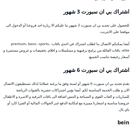
اشتراك بي ان سبورت 3 شهور
للحصول على تجديد بي ان سبورت 3 شهور ما عليكم الا زيارة احد فروعنا أو الدخول الى
موقعنا على الانترنت.
أيضا يمكنكم الاتصال بنا لطلب اشتراك في احدى باقات: premium، basic، sports،
elite، باقات العائلة من برامج ترفيهية و مسلسلات و افلام. تخفيضات و عروض مستمرة و
أسعار رخيصة تناسب الجميع.
اشتراك بي ان سبورت 6 شهور
نقدم تجديد بي ان سبورت 6 شهور أو لسنة وفق ما يرغبه عملائنا لذلك تستطيعون الاتصال
الان و طلب الخدمة المناسبة لكم. أيضا نؤمن اشتراكات حصرية بالقنوات الرياضة
للمباريات و العاب القوى و السباحة و التنس اضافة الى باقات الترفيه و الاسرة و الاطفال.
عروضنا مناسبة و اسعارنا مميزة مع امكانية الدفع عبر الحوالات المالية أو الفيزا كارد أو
باي بال.
bein