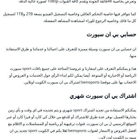
وتعرض بخاصية 4Kفائقة الجودة وتقدم كافة القنوات 1080p لصورة عالية الدقة.
كما تتوافر فيها خاصية التحكم العائلي وخاصية التسجيل الفيديو بسعة 2TB و1TB لتسجيل
كل ما فاتك وخاصية الرجوع للوراء لمشاهدة المشاهد المفضلة.
حسابي بي ان سبورت
ان حسابي بى ان سبورت وسيلة مميزة للتعرف على اعمالنا و خدماتنا و طرق الاستفادة
منها.
هذا و يمكنكم التعرف على اسعارنا و عروضنا المتاحة على جميع باقات sport سبورت
الرياضة أو الاخبارية أو المنوعة. أيضا يمكن لكم ابداء الرأي حول الخدمات و العروض أو
الاعجاب بها على موقعنا beinsports اشتراك بي ان سبورت الكويت اونلاين.
اشتراك بي ان سبورت شهري
يمكنكم الاستفادة من تجديد اشتراك sport شهري و يتم تجديده في اي وقت و بأي زمن
يختارها العميل. نوفر عدة طرق للاشتراك أو للدفع من خلال كي كارد أو فيزا كارد أو عبر
الموقع الرسمي ل بي ان سبورت. قنوات ترفيهية أو رياضية أو للمسلسلات و الافلام مع
افضل العروض و الاسعار لقنوات beinsports اهلا بكم في الكويت sport تجديد بي ان
سبورت الكويت اون لاين.