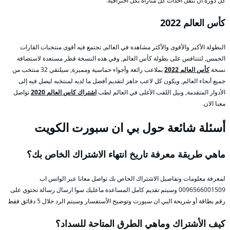
كل دورة أن تنقل أحداث كل مباراة بكل احترافية.
كأس العالم 2022
البطولة الأكبر والأقوى والأكثر مشاهدة في العالم, تجتمع فيه أقوى منتخبات القارات
الخمس, لتتنافس على بطولة كأس العالم, وفي هذه النسخة قطر مستعدة لاستضافة
نسخة
كأس العالم 2022
بملاعب رائعة وأجواء حماسية ومميزة, سيلتقي 32 منتخب من
جميع أنحاء العالم, ويكون كل لاعب جاهز لتقديم أفضل ما لديه لمنتخبه ليصل فيه إلى
الأدوار المتقدمة, ونيل اللقب الأغلى في العالم لطب
اشتراك كاس العالم 2020
تواصل
معنا الان.
أسئلة شائعة حول بي ان سبورت الكويت
ماهي طريقة معرفة تاريخ انتهاء الاشتراك الخاص بك؟
لمعرفة معلومات وتفاصيل الاشتراك الخاص بك تواصل معانا عبر الواتس اب
0096566001509 وسيتم تقديم كامل المساعدة ماعليك سوا ارسال رسالة تحتوي على
رقم بطاقة أو شريحة البي ان سبورت وتوضيح الأستفسار وسيتم الرد خلال 5 دقائق فقط
كيف الأشتراك وماهي الطرق المتاحة للسداد؟