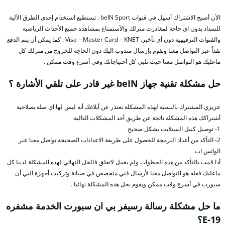
الأن أصبح الاشتراك أسهل في قنوات beIN Sport . تستطيع استخدام إحدى الطرق الآلية
للسداد بدون اي حاجة لمغادرت منزلك والأستمتاع بمشاهدة جميع الأحداث الرياضية
والقنوات الترفيهية دون أي تأخير. Visa – Master Card – KNET . كما يمكن أن يتم الدفع
نقداً عبر التواصل معنا ونقوم بإرسال مندوب اليك دون الحاجة للخروج من منزلك كل
ماعليك هو التواصل معنا حيث نلبي كل أحتياجاتك وفي أسرع وقت ممكن .
حل مشكلة تقنية جهاز beIN غير قادر على تلقي الأشارة ؟
عزيزي المشترك بالنسبة لهذه المشكلة نعتذر عن أبلاغك أنه ليس لها اي صلة بصلاحية
أشتراكك هذه المشكلة ناتجة عن طريق أحد المشكلات التالية:
1- توصيل كيبل الستلايت بشكل صحيح
2- التأكد من أعداد البرمجة للحصول على طريقة الاعدادات الصحيحة تواصل معنا عبر
الواتس اب
أذا قمت بالتأكد من هذه الخطوات ولم يعمل لاتقلق فالحل النهائي لهذه المشكلة لدينا كل
ماعليك فعله هو التواصل معنا لأرسال فني متخصص في صيانة وتركيب أجهزة البي أن
سبورت في أسرع وقت ممكن ويقوم بحل هذه المشكلة نهائيا .
ما حل مشكلة رسالة رسيفر بي ان سبورت الخدمة مشفره
E-19؟