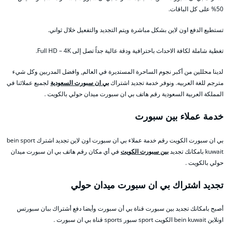
50% على كل الباقات.
تستطيع الدفع اون لاين بشكل مباشرة ويتم التجديد والتفعيل خلال ثواني.
تغطية شاملة لكافة الاحداث باحترافية ودقة عالية جداً تصل إلى Full HD – 4K.
لدينا محللين من أكبر نجوم الساحرة المستديرة في العالم, وافضل المدربين وكل شيء
مترجم للغة العربيه. ونوفر خدمة تجديد اشتراك
بي ان سبورت السعودية
لجميع عملائنا في
المملكة العربية السعودية رقم هاتف بي ان سبورت ميدان حولي بالكويت .
خدمة عملاء بين سبورت
بي ان سبورت الكويت رقم خدمة عملاء بي ان سبورت اون لاين تجديد اشترك bein sport
kuwait بامكانك تجديد
بين سبورت الكويت
في أي مكان رقم هاتف بي ان سبورت ميدان
حولي بالكويت .
تجديد اشتراك بي ان سبورت ميدان حولي
أصبح بامكانك تجديد بين سبورت قناة بي أن سبورت وأيضا دفع أشتراك ببان سبورتس
اونلاين bein kuwait الكويت sport سبور sports قناة بي ان سبورت .