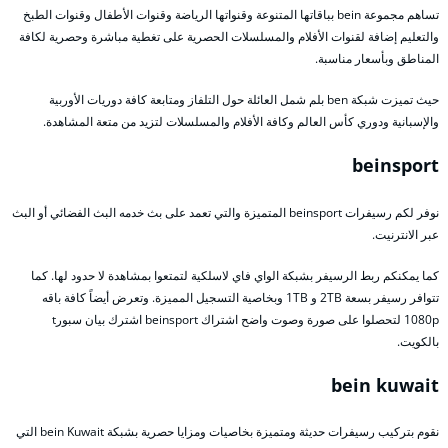
تساهم مجموعة bein بباقاتها المتنوعة وقنواتها الرياضة وقنوات الأطفال وقنوات الطبخ
والتعليم إضافة لقنوات الأفلام والمسلسلات الحصرية على تغطية مباشرة وحصرية لكافة
المناطق وبأسعار مناسبة.
حيث تميزت شبكة ben بلم شمل العائلة حول التلفاز ومتابعة كافة دوريات الأوربية
والإسبانية ودوري كأس العالم وكافة الأفلام والمسلسلات لتزيد من متعة المشاهدة.
beinsport
نوفر لكم رسيفرات beinsport المتميزة والتي تعمد على بث خدمه البث الفضائي أو البث
عبر الانترنيت.
كما يمكنكم ربط الرسيفر بشبكة الواي فاي لاسلكية لتمتعوا بمشاهدة لا حدود لها. كما
تتوافر رسيفر بسعة 2TB و 1TB وبخاصية التسجيل المميزة. وتعرض أيضاً كافة باقه
1080p لتحصلوا على صورة وصوت واضح اشتراك beinsport اشترك بيان سبورt
بالكويت.
bein kuwait
نقوم بتركيب رسيفرات حديثة ومتميزة بخاصيات ومزايا حصرية بشبكة bein Kuwait التي