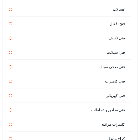
غسالات
فتح اقفال
فني تكييف
فني ستلايت
فني صحي سباك
فني كاميرات
فني كهربائي
فني مداخن وشفاطات
كاميرات مراقبة
كراج متنقل