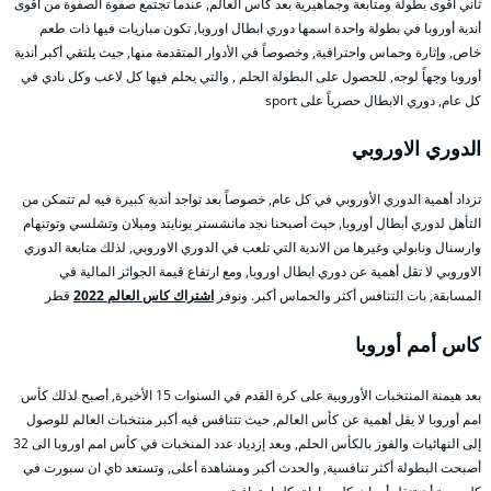
ثاني أقوى بطولة ومتابعة وجماهيرية بعد كأس العالم, عندما تجتمع صفوة الصفوة من أقوى
أندية أوروبا في بطولة واحدة اسمها دوري ابطال اوروبا, تكون مباريات فيها ذات طعم
خاص, وإثارة وحماس واحترافية, وخصوصاً في الأدوار المتقدمة منها, حيث يلتقي أكبر أندية
أوروبا وجهاً لوجه, للحصول على البطولة الحلم , والتي يحلم فيها كل لاعب وكل نادي في
كل عام, دوري الابطال حصرياً على sport
الدوري الاوروبي
تزداد أهمية الدوري الأوروبي في كل عام, خصوصاً بعد تواجد أندية كبيرة فيه لم تتمكن من
التأهل لدوري أبطال أوروبا, حيث أصبحنا نجد مانشستر يونايتد وميلان وتشلسي وتوتنهام
وارسنال ونابولي وغيرها من الاندية التي تلعب في الدوري الاوروبي, لذلك متابعة الدوري
الاوروبي لا تقل أهمية عن دوري ابطال اوروبا, ومع ارتفاع قيمة الجوائز المالية في
المسابقة, بات التنافس أكثر والحماس أكبر. ونوفر
اشتراك كاس العالم 2022
قطر
كاس أمم أوروبا
بعد هيمنة المنتخبات الأوروبية على كرة القدم في السنوات 15 الأخيرة, أصبح لذلك كأس
امم أوروبا لا يقل أهمية عن كأس العالم, حيث تتنافس فيه أكبر منتخبات العالم للوصول
إلى النهائيات والفوز بالكأس الحلم, وبعد إزدياد عدد المنخبات في كأس امم اوروبا الى 32
أصبحت البطولة أكثر تنافسية, والحدث أكبر ومشاهدة أعلى, وتستعد bي ان سبورت في