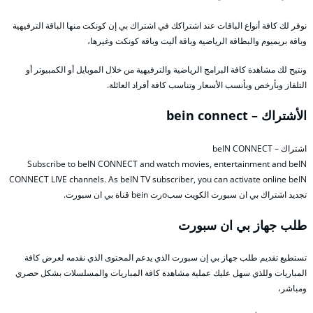
نوفر لك كافة أنواع الباقات عند اشتراكك في اشتراك بي إن كونكت منها الباقة الترفيهية
وباقة بريميوم والبطاقة الرياضية وباقة أليت وباقة كونكت وغيرها،
ونتيح لك مشاهدة كافة البرامج الرياضية والترفيهية من خلال الموبايل أو الكمبيوتر أو
التلفاز وبأرخص وبأنسب الأسعار وتناسب كافة أفراد العائلة.
الأشتراك – bein connect
اشتراك – beIN CONNECT
Subscribe to beIN CONNECT and watch movies, entertainment and beIN
CONNECT LIVE channels. As beIN TV subscriber, you can activate online beIN
تجديد اشتراك بي ان سبورت الكويت سبoرت bein قناة بي ان سبورت.
طلب جهاز بي ان سبورت
تستطيع تقديم طلب جهاز بي إن سبورت الذي يدعم المحتوى الذي نقدمه لعرض كافة
المباريات وللذي سهل عليك عملية مشاهدة كافة المباريات والمسلسلات بشكل حصري
ومباشر،