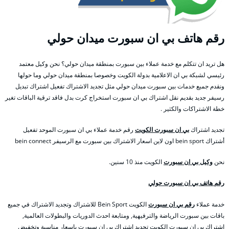
رقم هاتف بي ان سبورت ميدان حولي
هل تريد ان تتكلم مع خدمة عملاء بين سبورت بمنطقة ميدان حولي؟ نحن وكيل معتمد
رئيسي لشبكة بي ان الاعلامية بدولة الكويت وخصوصا بمنطقة ميدان حولي وما حولها
ونقدم جميع خدمات بين سبورت ميدان حولي مثل تجديد الاشتراك تفعيل اشتراك تبديل
رسيفر جديد بقديم نقل اشتراك بي ان سبورت استخراج كرت بدل فاقد ترقية الباقات تغير
خطة الاشتراكات والكثير .
تجديد اشتراك
بي ان سبورت الكويت
رقم خدمة عملاء بي ان سبورت الموحد تفعيل
أشتراك bein sport اون لاين اسعار الاشتراك بين سبورت مع الرسيفر bein connect
نحن
وكيل بي ان سبورت
الكويت منذ 10 سنين.
رقم هاتف بي ان سبورت حولي
خدمة عملاء
رقم بي ان سبورت
الكويت Bein Sport للاشتراك وتجديد الاشتراك في جميع
باقات بين سبورت الرياضة والترفيهية, ومتابعة احدث الدوريات والبطولات العالمية,
اشتراك بي ان سبورت الكويت تجديد اشتراك بي ان سبورت باسعار مناسبة وتخفيض