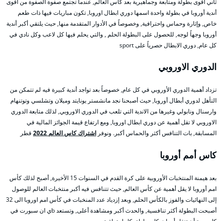
ثاني أقوى بطولة ومتابعة وجماهيرية بعد كأس العالم, عندما تجتمع صفوة الصفوة من أقوى
أندية أوروبا في بطولة واحدة اسمها دوري ابطال اوروبا, تكون مباريات فيها ذات طعم
خاص, وإثارة وحماس واحترافية, وخصوصاً في الأدوار المتقدمة منها, حيث يلتقي أكبر أندية
أوروبا وجهاً لوجه, للحصول على البطولة الحلم , والتي يحلم فيها كل لاعب وكل نادي في
كل عام, دوري الابطال حصرياً على sport
الدوري الاوروبي
تزداد أهمية الدوري الأوروبي في كل عام, خصوصاً بعد تواجد أندية كبيرة فيه لم تتمكن من
التأهل لدوري أبطال أوروبا, حيث أصبحنا نجد مانشستر يونايتد وميلان وتشلسي وتوتنهام
وارسنال ونابولي وغيرها من الاندية التي تلعب في الدوري الاوروبي, لذلك متابعة الدوري
الاوروبي لا تقل أهمية عن دوري ابطال اوروبا, ومع ارتفاع قيمة الجوائز المالية في
المسابقة, بات التنافس أكثر والحماس أكبر. ونوفر
اشتراك كاس العالم 2022
قطر
كاس أمم أوروبا
بعد هيمنة المنتخبات الأوروبية على كرة القدم في السنوات 15 الأخيرة, أصبح لذلك كأس
امم أوروبا لا يقل أهمية عن كأس العالم, حيث تتنافس فيه أكبر منتخبات العالم للوصول
إلى النهائيات والفوز بالكأس الحلم, وبعد إزدياد عدد المنخبات في كأس امم اوروبا الى 32
أصبحت البطولة أكثر تنافسية, والحدث أكبر ومشاهدة أعلى, وتستعد bي ان سبورت في