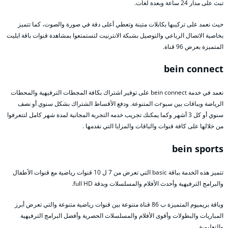
تبث على مدار 24 ساعة وبعدة لغات.
حيث نعمد على تركيبها بكابلات متينة وتعطي أعلى دقة في صورة والصوت، كما تتميز
بخاصية الاتصال الرباعي والتوصيل بشبكة الانترنيت لتستمتعوا بمشاهدة قنوات باقة ايليت
المتميزة بعرض 96 قناة.
bein connect
نعمد في خدمة bein connect على توفير اشتراك بكافة المجطات الترفيهية والمحطات
الرياضة وبباقات بين سبوrت المتنوعة. ودفع الأقساط الشتراك بشكل سنوي أو نصف
سنوي أو كل 3 أشهر وكما يمكنك تجريب خدمه التجربة المجانية لمدة شهر كامل لتتعرفوا
من خلالها على كافة قنوات والباقات والمزايا التي نقدمها .
bein sports
تتميز هذه الخدمة بباقة basic التي تعرض من 7 ل 10 قنوات رياضية مع قنوات الأطفال
والبرامج الترفيهية وأحدث الأفلام والمسلسلات وبدقة full HD.
وباقة بريميوم المتميزة ب 86 قناة متنوعة بين قنوات رياضية متنوعة والتي تعرض أبرز
المباريات والبطولات وأقوى الأفلام والمسلسلات الحصرية وأفضل البرامج الترفيهية
والتعليمية.