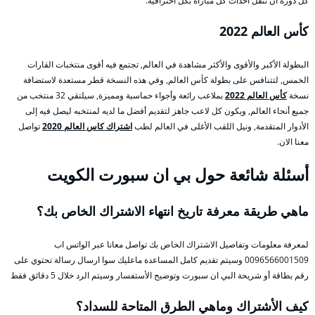
كل دورة أن تنقل أحداث كل مباراة بكل احترافية.
كأس العالم 2022
البطولة الأكبر والأقوى والأكثر مشاهدة في العالم, تجتمع فيه أقوى منتخبات القارات
الخمس, لتتنافس على بطولة كأس العالم, وفي هذه النسخة قطر مستعدة لاستضافة
نسخة
كأس العالم 2022
بملاعب رائعة وأجواء حماسية ومميزة, سيلتقي 32 منتخب من
جميع أنحاء العالم, ويكون كل لاعب جاهز لتقديم أفضل ما لديه لمنتخبه ليصل فيه إلى
الأدوار المتقدمة, ونيل اللقب الأغلى في العالم لطب
اشتراك كاس العالم 2020
تواصل
معنا الان.
أسئلة شائعة حول بي ان سبورت الكويت
ماهي طريقة معرفة تاريخ انتهاء الاشتراك الخاص بك؟
لمعرفة معلومات وتفاصيل الاشتراك الخاص بك تواصل معانا عبر الواتس اب
0096566001509 وسيتم تقديم كامل المساعدة ماعليك سوا ارسال رسالة تحتوي على
رقم بطاقة أو شريحة البي ان سبورت وتوضيح الأستفسار وسيتم الرد خلال 5 دقائق فقط
كيف الأشتراك وماهي الطرق المتاحة للسداد؟