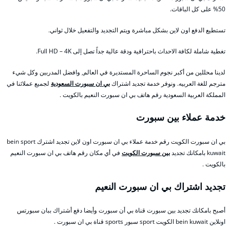
50% على كل الباقات.
تستطيع الدفع اون لاين بشكل مباشرة ويتم التجديد والتفعيل خلال ثواني.
تغطية شاملة لكافة الاحداث باحترافية ودقة عالية جداً تصل إلى Full HD – 4K.
لدينا محللين من أكبر نجوم الساحرة المستديرة في العالم, وافضل المدربين وكل شيء
مترجم للغة العربيه. ونوفر خدمة تجديد اشتراك
بي ان سبورت السعودية
لجميع عملائنا في
المملكة العربية السعودية رقم هاتف بي ان سبورت النعيم بالكويت .
خدمة عملاء بين سبورت
بي ان سبورت الكويت رقم خدمة عملاء بي ان سبورت اون لاين تجديد اشترك bein sport
kuwait بامكانك تجديد
بين سبورت الكويت
في أي مكان رقم هاتف بي ان سبورت النعيم
بالكويت .
تجديد اشتراك بي ان سبورت النعيم
أصبح بامكانك تجديد بين سبورت قناة بي أن سبورت وأيضا دفع أشتراك ببان سبورتس
اونلاين bein kuwait الكويت sport سبور sports قناة بي ان سبورت .