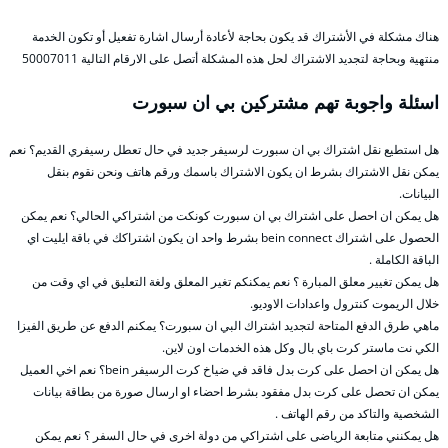
هناك مشكلة في الأشتراك قد يكون بحاجة لأعادة أرسال اشارة تفعيل أو تكون الخدمة
منتهية وبحاجة لتجديد الاشتراك لحل هذه المشكلة أتصل على الارقام التالية 50007011
اسئلة واجوبة تهم مشتركين بي ان سبورت
هل استطيع نقل اشتراك بي ان سبورت لرسيفر جديد في حال تعطل رسيفري القديم؟ نعم
يمكن نقل الاشتراك بشرط ان يكون الاشتراك باسمك ورقم هاتف ونحن نقوم بنقل
البيانات.
هل يمكن ان احصل على اشتراك بي ان سبورت كونكت من اشتراكي الحالي؟ نعم يمكن
الحصول على اشتراك bein connect بشرط واحد ان يكون اشتراكك في باقة ايليت اي
الباقة الكاملة .
هل يمكن تغيير معلق المبارة ؟ نعم يمكنكم تغير المعلق ولغة التعليق في اي وقت من
خلال الريموت كنترول واعدادات الاوديو.
ماهي طرق الدفع المتاحة لتجديد اشتراك البي ان سبورت؟ يمكنم الدفع عن طريق الفيزا
الكي نت ماستر كرت باي بال وكل هذه الخدمات اون لاين.
هل يمكن ان احصل على كرت بدل فاقد في ضياخ كرت الرسيفر bein؟ نعم اخي العميل
يمكن ان تحصل على كرت بدل مفقود بشرط احضاء او ارسال صورة من بطاقة بيانات
الشخصية والتاكد من رقم الهاتف .
هل يمكنني متابعة الرياضى على اشتراكي من دولة اخرى في حال السفر ؟ نعم يمكن