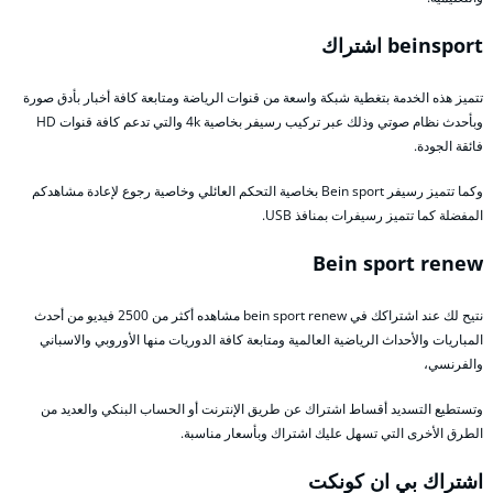
beinsport اشتراك
تتميز هذه الخدمة بتغطية شبكة واسعة من قنوات الرياضة ومتابعة كافة أخبار بأدق صورة
وبأحدث نظام صوتي وذلك عبر تركيب رسيفر بخاصية 4k والتي تدعم كافة قنوات HD
فائقة الجودة.
وكما تتميز رسيفر Bein sport بخاصية التحكم العائلي وخاصية رجوع لإعادة مشاهدكم
المفضلة كما تتميز رسيفرات بمنافذ USB.
Bein sport renew
نتيح لك عند اشتراكك في bein sport renew مشاهده أكثر من 2500 فيديو من أحدث
المباريات والأحداث الرياضية العالمية ومتابعة كافة الدوريات منها الأوروبي والاسباني
والفرنسي،
وتستطيع التسديد أقساط اشتراك عن طريق الإنترنت أو الحساب البنكي والعديد من
الطرق الأخرى التي تسهل عليك اشتراك وبأسعار مناسبة.
اشتراك بي ان كونكت