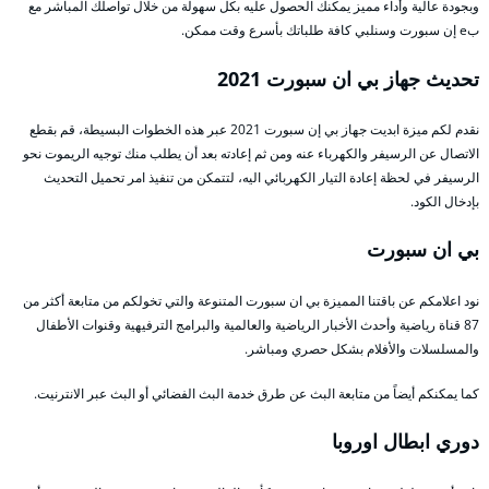
وبجودة عالية وأداء مميز يمكنك الحصول عليه بكل سهولة من خلال تواصلك المباشر مع
بe إن سبورت وسنلبي كافة طلباتك بأسرع وقت ممكن.
تحديث جهاز بي ان سبورت 2021
نقدم لكم ميزة ابديت جهاز بي إن سبورت 2021 عبر هذه الخطوات البسيطة، قم بقطع
الاتصال عن الرسيفر والكهرباء عنه ومن ثم إعادته بعد أن يطلب منك توجيه الريموت نحو
الرسيفر في لحظة إعادة التيار الكهربائي اليه، لتتمكن من تنفيذ امر تحميل التحديث
بإدخال الكود.
بي ان سبورت
نود اعلامكم عن باقتنا المميزة بي ان سبورت المتنوعة والتي تخولكم من متابعة أكثر من
87 قناة رياضية وأحدث الأخبار الرياضية والعالمية والبرامج الترفيهية وقنوات الأطفال
والمسلسلات والأفلام بشكل حصري ومباشر.
كما يمكنكم أيضاً من متابعة البث عن طرق خدمة البث الفضائي أو البث عبر الانترنيت.
دوري ابطال اوروبا