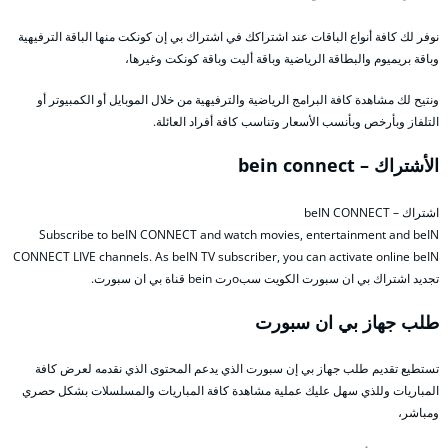
نوفر لك كافة أنواع الباقات عند اشتراكك في اشتراك بي إن كونكت منها الباقة الترفيهية
وباقة بريميوم والبطاقة الرياضية وباقة أليت وباقة كونكت وغيرها،
ونتيح لك مشاهدة كافة البرامج الرياضية والترفيهية من خلال الموبايل أو الكمبيوتر أو
التلفاز وبأرخص وبأنسب الأسعار وتناسب كافة أفراد العائلة.
الأشتراك – bein connect
اشتراك – beIN CONNECT
Subscribe to beIN CONNECT and watch movies, entertainment and beIN
CONNECT LIVE channels. As beIN TV subscriber, you can activate online beIN
تجديد اشتراك بي ان سبورت الكويت سبoرت bein قناة بي ان سبورت.
طلب جهاز بي ان سبورت
تستطيع تقديم طلب جهاز بي إن سبورت الذي يدعم المحتوى الذي نقدمه لعرض كافة
المباريات وللذي سهل عليك عملية مشاهدة كافة المباريات والمسلسلات بشكل حصري
ومباشر،