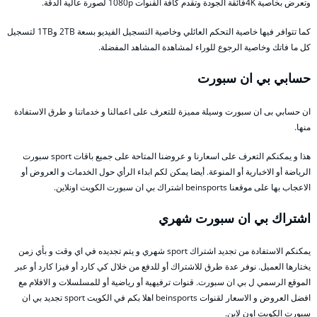
وتعرض بخاصية 4Kفائقة الجودة وتقدم كافة القنوات 1080p لصورة عالية الدقة.
كما تتوافر فيها خاصية التحكم العائلي وخاصية التسجيل الفيديو بسعة 2TB و1TB لتسجيل
كل ما فاتك وخاصية الرجوع للوراء لمشاهدة المشاهد المفضلة.
حسابي بي ان سبورت
ان حسابي بى ان سبورت وسيلة مميزة للتعرف على اعمالنا و خدماتنا و طرق الاستفادة
منها.
هذا و يمكنكم التعرف على اسعارنا و عروضنا المتاحة على جميع باقات sport سبورت
الرياضة أو الاخبارية أو المنوعة. أيضا يمكن لكم ابداء الرأي حول الخدمات و العروض أو
الاعجاب بها على موقعنا beinsports اشتراك بي ان سبورت الكويت اونلاين.
اشتراك بي ان سبورت شهري
يمكنكم الاستفادة من تجديد اشتراك sport شهري و يتم تجديده في اي وقت و بأي زمن
يختارها العميل. نوفر عدة طرق للاشتراك أو للدفع من خلال كي كارد أو فيزا كارد أو عبر
الموقع الرسمي ل بي ان سبورت. قنوات ترفيهية أو رياضية أو للمسلسلات و الافلام مع
افضل العروض و الاسعار لقنوات beinsports اهلا بكم في الكويت sport تجديد بي ان
سبورت الكويت اون لاين.