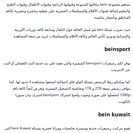
تساهم مجموعة bein بباقاتها المتنوعة وقنواتها الرياضة وقنوات الأطفال وقنوات الطبخ
والتعليم إضافة لقنوات الأفلام والمسلسلات الحصرية على تغطية مباشرة وحصرية لكافة
المناطق وبأسعار مناسبة.
حيث تميزت شبكة ben بلم شمل العائلة حول التلفاز ومتابعة كافة دوريات الأوربية
والإسبانية ودوري كأس العالم وكافة الأفلام والمسلسلات لتزيد من متعة المشاهدة.
beinsport
نوفر لكم رسيفرات beinsport المتميزة والتي تعمد على بث خدمه البث الفضائي أو البث
عبر الانترنيت.
كما يمكنكم ربط الرسيفر بشبكة الواي فاي لاسلكية لتمتعوا بمشاهدة لا حدود لها. كما
تتوافر رسيفر بسعة 2TB و 1TB وبخاصية التسجيل المميزة. وتعرض أيضاً كافة باقه
1080p لتحصلوا على صورة وصوت واضح اشتراك beinsport اشترك بيان سبورt
بالكويت.
bein kuwait
نقوم بتركيب رسيفرات حديثة ومتميزة بخاصيات ومزايا حصرية بشبكة bein Kuwait التي