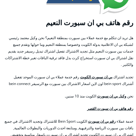
رقم هاتف بي ان سبورت النعيم
هل تريد ان تتكلم مع خدمة عملاء بين سبورت بمنطقة النعيم؟ نحن وكيل معتمد رئيسي
لشبكة بي ان الاعلامية بدولة الكويت وخصوصا بمنطقة النعيم وما حولها ونقدم جميع
خدمات بين سبورت النعيم مثل تجديد الاشتراك تفعيل اشتراك تبديل رسيفر جديد بقديم
نقل اشتراك بي ان سبورت استخراج كرت بدل فاقد ترقية الباقات تغير خطة الاشتراكات
والكثير .
تجديد اشتراك
بي ان سبورت الكويت
رقم خدمة عملاء بي ان سبورت الموحد تفعيل
أشتراك bein sport اون لاين اسعار الاشتراك بين سبورت مع الرسيفر bein connect
نحن
وكيل بي ان سبورت
الكويت منذ 10 سنين.
رقم هاتف بي ان سبورت القصر
خدمة عملاء
رقم بي ان سبورت
الكويت Bein Sport للاشتراك وتجديد الاشتراك في جميع
باقات بين سبورت الرياضة والترفيهية, ومتابعة احدث الدوريات والبطولات العالمية,
اشتراك بي ان سبورت الكويت تجديد اشتراك بي ان سبورت باسعار مناسبة وتخفيض