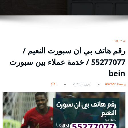
بين سبورت
رقم هاتف بي ان سبورت النعيم /
55277077 / خدمة عملاء بين سبورت
bein
بواسطة ammar
أبريل 5, 2021
0