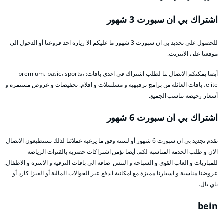
اشتراك بي ان سبورت 3 شهور
للحصول على تجديد بي ان سبورت 3 شهور ما عليكم الا زيارة احد فروعنا أو الدخول الى
موقعنا على الانترنت.
أيضا يمكنكم الاتصال بنا لطلب اشتراك في احدى باقات: premium، basic، sports،
elite، باقات العائلة من برامج ترفيهية و مسلسلات و افلام. تخفيضات و عروض مستمرة و
أسعار رخيصة تناسب الجميع.
اشتراك بي ان سبورت 6 شهور
نقدم تجديد بي ان سبورت 6 شهور أو لسنة وفق ما يرغبه عملائنا لذلك تستطيعون الاتصال
الان و طلب الخدمة المناسبة لكم. أيضا نؤمن اشتراكات حصرية بالقنوات الرياضة
للمباريات و العاب القوى و السباحة و التنس اضافة الى باقات الترفيه و الاسرة و الاطفال.
عروضنا مناسبة و اسعارنا مميزة مع امكانية الدفع عبر الحوالات المالية أو الفيزا كارد أو
باي بال.
bein