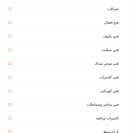
غسالات
فتح اقفال
فني تكييف
فني ستلايت
فني صحي سباك
فني كاميرات
فني كهربائي
فني مداخن وشفاطات
كاميرات مراقبة
كراج متنقل