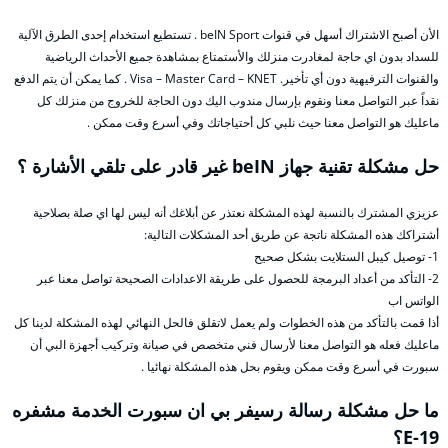
الأن أصبح الاشتراك أسهل في قنوات beIN Sport . تستطيع استخدام إحدى الطرق الآلية
للسداد بدون اي حاجة لمغادرت منزلك والأستمتاع بمشاهدة جميع الأحداث الرياضية
والقنوات الترفيهية دون أي تأخير. Visa – Master Card – KNET . كما يمكن أن يتم الدفع
نقداً عبر التواصل معنا ونقوم بإرسال مندوب اليك دون الحاجة للخروج من منزلك كل
ماعليك هو التواصل معنا حيث نلبي كل أحتياجاتك وفي أسرع وقت ممكن .
حل مشكلة تقنية جهاز beIN غير قادر على تلقي الأشارة ؟
عزيزي المشترك بالنسبة لهذه المشكلة نعتذر عن أبلاغك أنه ليس لها اي صلة بصلاحية
أشتراكك هذه المشكلة ناتجة عن طريق أحد المشكلات التالية:
1- توصيل كيبل الستلايت بشكل صحيح
2- التأكد من أعداد البرمجة للحصول على طريقة الاعدادات الصحيحة تواصل معنا عبر
الواتس اب
أذا قمت بالتأكد من هذه الخطوات ولم يعمل لاتقلق فالحل النهائي لهذه المشكلة لدينا كل
ماعليك فعله هو التواصل معنا لأرسال فني متخصص في صيانة وتركيب أجهزة البي أن
سبورت في أسرع وقت ممكن ويقوم بحل هذه المشكلة نهائيا .
ما حل مشكلة رسالة رسيفر بي ان سبورت الخدمة مشفره
E-19؟