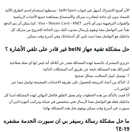
الأن أصبح الاشتراك أسهل في قنوات beIN Sport . تستطيع استخدام إحدى الطرق الآلية
للسداد بدون اي حاجة لمغادرت منزلك والأستمتاع بمشاهدة جميع الأحداث الرياضية
والقنوات الترفيهية دون أي تأخير. Visa – Master Card – KNET . كما يمكن أن يتم الدفع
نقداً عبر التواصل معنا ونقوم بإرسال مندوب اليك دون الحاجة للخروج من منزلك كل
ماعليك هو التواصل معنا حيث نلبي كل أحتياجاتك وفي أسرع وقت ممكن .
حل مشكلة تقنية جهاز beIN غير قادر على تلقي الأشارة ؟
عزيزي المشترك بالنسبة لهذه المشكلة نعتذر عن أبلاغك أنه ليس لها اي صلة بصلاحية
أشتراكك هذه المشكلة ناتجة عن طريق أحد المشكلات التالية:
1- توصيل كيبل الستلايت بشكل صحيح
2- التأكد من أعداد البرمجة للحصول على طريقة الاعدادات الصحيحة تواصل معنا عبر
الواتس اب
أذا قمت بالتأكد من هذه الخطوات ولم يعمل لاتقلق فالحل النهائي لهذه المشكلة لدينا كل
ماعليك فعله هو التواصل معنا لأرسال فني متخصص في صيانة وتركيب أجهزة البي أن
سبورت في أسرع وقت ممكن ويقوم بحل هذه المشكلة نهائيا .
ما حل مشكلة رسالة رسيفر بي ان سبورت الخدمة مشفره
E-19؟