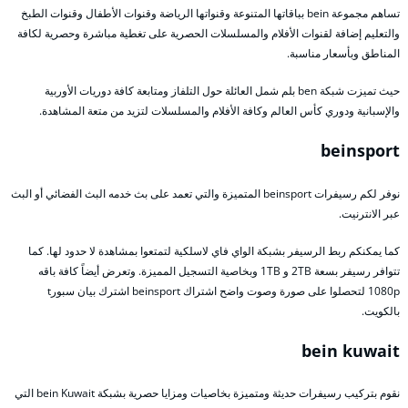
تساهم مجموعة bein بباقاتها المتنوعة وقنواتها الرياضة وقنوات الأطفال وقنوات الطبخ
والتعليم إضافة لقنوات الأفلام والمسلسلات الحصرية على تغطية مباشرة وحصرية لكافة
المناطق وبأسعار مناسبة.
حيث تميزت شبكة ben بلم شمل العائلة حول التلفاز ومتابعة كافة دوريات الأوربية
والإسبانية ودوري كأس العالم وكافة الأفلام والمسلسلات لتزيد من متعة المشاهدة.
beinsport
نوفر لكم رسيفرات beinsport المتميزة والتي تعمد على بث خدمه البث الفضائي أو البث
عبر الانترنيت.
كما يمكنكم ربط الرسيفر بشبكة الواي فاي لاسلكية لتمتعوا بمشاهدة لا حدود لها. كما
تتوافر رسيفر بسعة 2TB و 1TB وبخاصية التسجيل المميزة. وتعرض أيضاً كافة باقه
1080p لتحصلوا على صورة وصوت واضح اشتراك beinsport اشترك بيان سبورt
بالكويت.
bein kuwait
نقوم بتركيب رسيفرات حديثة ومتميزة بخاصيات ومزايا حصرية بشبكة bein Kuwait التي