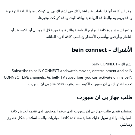
نوفر لك كافة أنواع الباقات عند اشتراكك في اشتراك بي إن كونكت منها الباقة الترفيهية
وباقة بريميوم والبطاقة الرياضية وباقة أليت وباقة كونكت وغيرها،
ونتيح لك مشاهدة كافة البرامج الرياضية والترفيهية من خلال الموبايل أو الكمبيوتر أو
التلفاز وبأرخص وبأنسب الأسعار وتناسب كافة أفراد العائلة.
الأشتراك – bein connect
اشتراك – beIN CONNECT
Subscribe to beIN CONNECT and watch movies, entertainment and beIN
CONNECT LIVE channels. As beIN TV subscriber, you can activate online beIN
تجديد اشتراك بي ان سبورت الكويت سبoرت bein قناة بي ان سبورت.
طلب جهاز بي ان سبورت
تستطيع تقديم طلب جهاز بي إن سبورت الذي يدعم المحتوى الذي نقدمه لعرض كافة
المباريات وللذي سهل عليك عملية مشاهدة كافة المباريات والمسلسلات بشكل حصري
ومباشر،