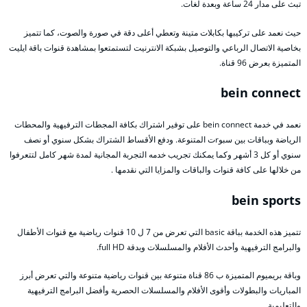
تبث على مدار 24 ساعة وبعدة لغات.
حيث نعمد على تركيبها بكابلات متينة وتعطي أعلى دقة في صورة والصوت، كما تتميز
بخاصية الاتصال الرباعي والتوصيل بشبكة الانترنيت لتستمتعوا بمشاهدة قنوات باقة ايليت
المتميزة بعرض 96 قناة.
bein connect
نعمد في خدمة bein connect على توفير اشتراك بكافة المجطات الترفيهية والمحطات
الرياضة وبباقات بين سبوrت المتنوعة. ودفع الأقساط الشتراك بشكل سنوي أو نصف
سنوي أو كل 3 أشهر وكما يمكنك تجريب خدمه التجربة المجانية لمدة شهر كامل لتتعرفوا
من خلالها على كافة قنوات والباقات والمزايا التي نقدمها .
bein sports
تتميز هذه الخدمة بباقة basic التي تعرض من 7 ل 10 قنوات رياضية مع قنوات الأطفال
والبرامج الترفيهية وأحدث الأفلام والمسلسلات وبدقة full HD.
وباقة بريميوم المتميزة ب 86 قناة متنوعة بين قنوات رياضية متنوعة والتي تعرض أبرز
المباريات والبطولات وأقوى الأفلام والمسلسلات الحصرية وأفضل البرامج الترفيهية
والتعليمية.