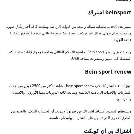
beinsport اشتراك
تتميز هذه الخدمة بتغطية شبكة واسعة من قنوات الرياضة ومتابعة كافة أخبار بأدق صورة
وبأحدث نظام صوتي وذلك عبر تركيب رسيفر بخاصية 4k والتي تدعم كافة قنوات HD
فائقة الجودة.
وكما تتميز رسيفر Bein sport بخاصية التحكم العائلي وخاصية رجوع لإعادة مشاهدكم
المفضلة كما تتميز رسيفرات بمنافذ USB.
Bein sport renew
نتيح لك عند اشتراكك في bein sport renew مشاهده أكثر من 2500 فيديو من أحدث
المباريات والأحداث الرياضية العالمية ومتابعة كافة الدوريات منها الأوروبي والاسباني
والفرنسي،
وتستطيع التسديد أقساط اشتراك عن طريق الإنترنت أو الحساب البنكي والعديد من
الطرق الأخرى التي تسهل عليك اشتراك وبأسعار مناسبة.
اشتراك بي ان كونكت