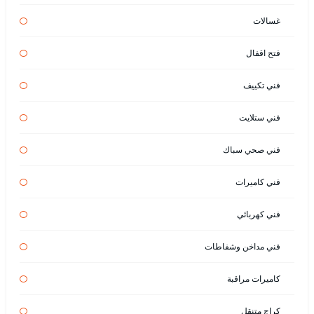
غسالات
فتح اقفال
فني تكييف
فني ستلايت
فني صحي سباك
فني كاميرات
فني كهربائي
فني مداخن وشفاطات
كاميرات مراقبة
كراج متنقل