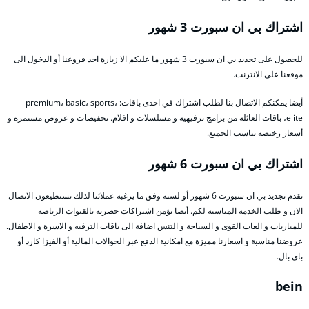
اشتراك بي ان سبورت 3 شهور
للحصول على تجديد بي ان سبورت 3 شهور ما عليكم الا زيارة احد فروعنا أو الدخول الى
موقعنا على الانترنت.
أيضا يمكنكم الاتصال بنا لطلب اشتراك في احدى باقات: premium، basic، sports،
elite، باقات العائلة من برامج ترفيهية و مسلسلات و افلام. تخفيضات و عروض مستمرة و
أسعار رخيصة تناسب الجميع.
اشتراك بي ان سبورت 6 شهور
نقدم تجديد بي ان سبورت 6 شهور أو لسنة وفق ما يرغبه عملائنا لذلك تستطيعون الاتصال
الان و طلب الخدمة المناسبة لكم. أيضا نؤمن اشتراكات حصرية بالقنوات الرياضة
للمباريات و العاب القوى و السباحة و التنس اضافة الى باقات الترفيه و الاسرة و الاطفال.
عروضنا مناسبة و اسعارنا مميزة مع امكانية الدفع عبر الحوالات المالية أو الفيزا كارد أو
باي بال.
bein