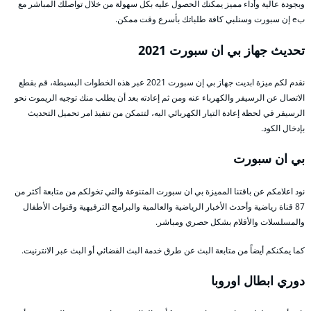
وبجودة عالية وأداء مميز يمكنك الحصول عليه بكل سهولة من خلال تواصلك المباشر مع
بe إن سبورت وسنلبي كافة طلباتك بأسرع وقت ممكن.
تحديث جهاز بي ان سبورت 2021
نقدم لكم ميزة ابديت جهاز بي إن سبورت 2021 عبر هذه الخطوات البسيطة، قم بقطع
الاتصال عن الرسيفر والكهرباء عنه ومن ثم إعادته بعد أن يطلب منك توجيه الريموت نحو
الرسيفر في لحظة إعادة التيار الكهربائي اليه، لتتمكن من تنفيذ امر تحميل التحديث
بإدخال الكود.
بي ان سبورت
نود اعلامكم عن باقتنا المميزة بي ان سبورت المتنوعة والتي تخولكم من متابعة أكثر من
87 قناة رياضية وأحدث الأخبار الرياضية والعالمية والبرامج الترفيهية وقنوات الأطفال
والمسلسلات والأفلام بشكل حصري ومباشر.
كما يمكنكم أيضاً من متابعة البث عن طرق خدمة البث الفضائي أو البث عبر الانترنيت.
دوري ابطال اوروبا