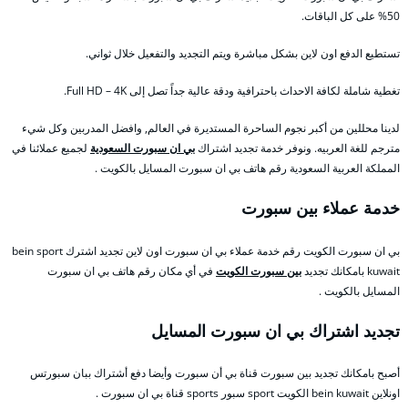
50% على كل الباقات.
تستطيع الدفع اون لاين بشكل مباشرة ويتم التجديد والتفعيل خلال ثواني.
تغطية شاملة لكافة الاحداث باحترافية ودقة عالية جداً تصل إلى Full HD – 4K.
لدينا محللين من أكبر نجوم الساحرة المستديرة في العالم, وافضل المدربين وكل شيء
مترجم للغة العربيه. ونوفر خدمة تجديد اشتراك
بي ان سبورت السعودية
لجميع عملائنا في
المملكة العربية السعودية رقم هاتف بي ان سبورت المسايل بالكويت .
خدمة عملاء بين سبورت
بي ان سبورت الكويت رقم خدمة عملاء بي ان سبورت اون لاين تجديد اشترك bein sport
kuwait بامكانك تجديد
بين سبورت الكويت
في أي مكان رقم هاتف بي ان سبورت
المسايل بالكويت .
تجديد اشتراك بي ان سبورت المسايل
أصبح بامكانك تجديد بين سبورت قناة بي أن سبورت وأيضا دفع أشتراك ببان سبورتس
اونلاين bein kuwait الكويت sport سبور sports قناة بي ان سبورت .