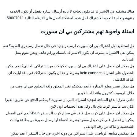
هناك مشكلة في الأشتراك قد يكون بحاجة لأعادة أرسال اشارة تفعيل أو تكون الخدمة
منتهية وبحاجة لتجديد الاشتراك لحل هذه المشكلة أتصل على الارقام التالية 50007011
اسئلة واجوبة تهم مشتركين بي ان سبورت
هل استطيع نقل اشتراك بي ان سبورت لرسيفر جديد في حال تعطل رسيفري القديم؟ نعم
يمكن نقل الاشتراك بشرط ان يكون الاشتراك باسمك ورقم هاتف ونحن نقوم بنقل
البيانات.
هل يمكن ان احصل على اشتراك بي ان سبورت كونكت من اشتراكي الحالي؟ نعم يمكن
الحصول على اشتراك bein connect بشرط واحد ان يكون اشتراكك في باقة ايليت اي
الباقة الكاملة .
هل يمكن تغيير معلق المبارة ؟ نعم يمكنكم تغير المعلق ولغة التعليق في اي وقت من
خلال الريموت كنترول واعدادات الاوديو.
ماهي طرق الدفع المتاحة لتجديد اشتراك البي ان سبورت؟ يمكنم الدفع عن طريق الفيزا
الكي نت ماستر كرت باي بال وكل هذه الخدمات اون لاين.
هل يمكن ان احصل على كرت بدل فاقد في ضياخ كرت الرسيفر bein؟ نعم اخي العميل
يمكن ان تحصل على كرت بدل مفقود بشرط احضاء او ارسال صورة من بطاقة بيانات
الشخصية والتاكد من رقم الهاتف .
هل يمكنني متابعة الرياضى على اشتراكي من دولة اخرى في حال السفر ؟ نعم يمكن