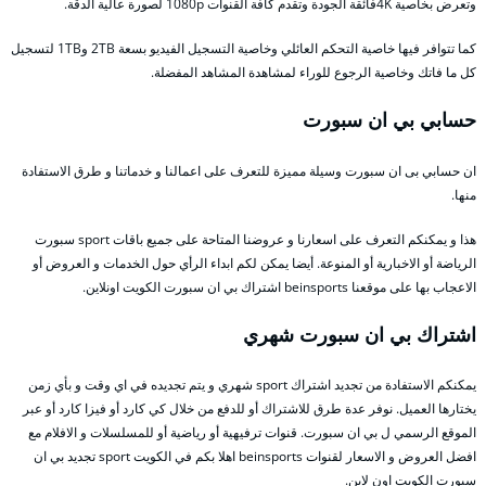
وتعرض بخاصية 4Kفائقة الجودة وتقدم كافة القنوات 1080p لصورة عالية الدقة.
كما تتوافر فيها خاصية التحكم العائلي وخاصية التسجيل الفيديو بسعة 2TB و1TB لتسجيل
كل ما فاتك وخاصية الرجوع للوراء لمشاهدة المشاهد المفضلة.
حسابي بي ان سبورت
ان حسابي بى ان سبورت وسيلة مميزة للتعرف على اعمالنا و خدماتنا و طرق الاستفادة
منها.
هذا و يمكنكم التعرف على اسعارنا و عروضنا المتاحة على جميع باقات sport سبورت
الرياضة أو الاخبارية أو المنوعة. أيضا يمكن لكم ابداء الرأي حول الخدمات و العروض أو
الاعجاب بها على موقعنا beinsports اشتراك بي ان سبورت الكويت اونلاين.
اشتراك بي ان سبورت شهري
يمكنكم الاستفادة من تجديد اشتراك sport شهري و يتم تجديده في اي وقت و بأي زمن
يختارها العميل. نوفر عدة طرق للاشتراك أو للدفع من خلال كي كارد أو فيزا كارد أو عبر
الموقع الرسمي ل بي ان سبورت. قنوات ترفيهية أو رياضية أو للمسلسلات و الافلام مع
افضل العروض و الاسعار لقنوات beinsports اهلا بكم في الكويت sport تجديد بي ان
سبورت الكويت اون لاين.