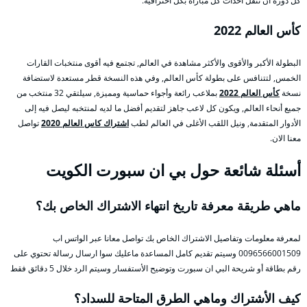
كل دورة أن تنقل أحداث كل مباراة بكل احترافية.
كأس العالم 2022
البطولة الأكبر والأقوى والأكثر مشاهدة في العالم, تجتمع فيه أقوى منتخبات القارات
الخمس, لتتنافس على بطولة كأس العالم, وفي هذه النسخة قطر مستعدة لاستضافة
نسخة
كأس العالم 2022
بملاعب رائعة وأجواء حماسية ومميزة, سيلتقي 32 منتخب من
جميع أنحاء العالم, ويكون كل لاعب جاهز لتقديم أفضل ما لديه لمنتخبه ليصل فيه إلى
الأدوار المتقدمة, ونيل اللقب الأغلى في العالم لطب
اشتراك كاس العالم 2020
تواصل
معنا الان.
أسئلة شائعة حول بي ان سبورت الكويت
ماهي طريقة معرفة تاريخ انتهاء الاشتراك الخاص بك؟
لمعرفة معلومات وتفاصيل الاشتراك الخاص بك تواصل معانا عبر الواتس اب
0096566001509 وسيتم تقديم كامل المساعدة ماعليك سوا ارسال رسالة تحتوي على
رقم بطاقة أو شريحة البي ان سبورت وتوضيح الأستفسار وسيتم الرد خلال 5 دقائق فقط
كيف الأشتراك وماهي الطرق المتاحة للسداد؟