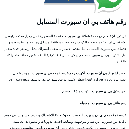
رقم هاتف بي ان سبورت المسايل
هل تريد ان تتكلم مع خدمة عملاء بين سبورت بمنطقة المسايل؟ نحن وكيل معتمد رئيسي
لشبكة بي ان الاعلامية بدولة الكويت وخصوصا بمنطقة المسايل وما حولها ونقدم جميع
خدمات بين سبورت المسايل مثل تجديد الاشتراك تفعيل اشتراك تبديل رسيفر جديد بقديم
نقل اشتراك بي ان سبورت استخراج كرت بدل فاقد ترقية الباقات تغير خطة الاشتراكات
والكثير .
تجديد اشتراك
بي ان سبورت الكويت
رقم خدمة عملاء بي ان سبورت الموحد تفعيل
أشتراك bein sport اون لاين اسعار الاشتراك بين سبورت مع الرسيفر bein connect
نحن
وكيل بي ان سبورت
الكويت منذ 10 سنين.
رقم هاتف بي ان سبورت المسيلة
خدمة عملاء
رقم بي ان سبورت
الكويت Bein Sport للاشتراك وتجديد الاشتراك في جميع
باقات بين سبورت الرياضة والترفيهية, ومتابعة احدث الدوريات والبطولات العالمية,
اشتراك بي ان سبورت الكويت تجديد اشتراك بي ان سبورت باسعار مناسبة وتخفيض