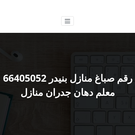
لتجاوز
الكويتية
خدمات وظائف بالكويت
لى
لمحتوى
رقم صباغ منازل بنيدر 66405052
معلم دهان جدران منازل