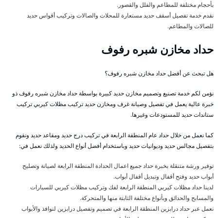
بأحجام مختلفة للمطاعم والفلل والقصور.
نقدم خدمة تفصيل أسقف حديد مستعارة للمحلات والصالات وتركيب أقواس حديد
للصالات والمطاعم.
حداد مخازن شبره رفوف
هل تبحث عن أفضل حداد مخازن شبره رفوف؟
نؤمن لكم خدمة تصنيع وتصميم مخازن حديد كبيرة بواسطة حداد مخازن شبره رفوف ذو
خبرة عالية يعمل في تفصيل وصيانة غرف ومخازن حديد تركيب مظلات كيربي تركيب
ستاندات حديد للمستودعات وغيرها.
كما نعمل من خلال حداد عام المنطقة الرابعة في تركيب درج حديد ومقاعد حديد ونقوم
بتفصيل مجالس حديد وديوانيات حديد وباستخدام أفضل أنواع الحديد ولذلك نعمل في:
توفير ورشة متنقلة بخبرة حداد جميع اعمال الحدادة المنطقة الرابعة لصيانة وتصليح
أبواب حديد وفتح أقفال وتبديل أقفال أبواب.
لدينا حداد مظلات كيربي المنطقة الرابعة لفك وتركيب مظلات كيربي للسيارات
والمسابح والحدائق وبأنواع مختلفة الثابتة منها والمتحركة.
نعمل عبر حداد درابزين المنطقة الرابعة في تصميم وتفصيل درابزين لنوافذ والأبواب