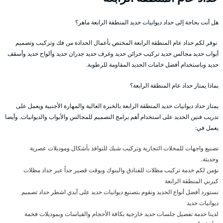
هل أنت بحاجة إلى حداد ديوانيات حديد المنطقة الرابعة ماهر؟
نوفر لكم حداد عام المنطقة الرابعة المختص بأعمال الحدادة من فك وتركيب وتصميم
أبواب حديد مجالس حديد تركيب خزائن حديد وغرف حديد جدران حديد وألواح حديد وأسقف
حديد وباستخدام أفضل خامات الحديد المقاومة للرطوبة.
بماذا يمتاز حداد عام المنطقة الرابعة؟
يمتاز حداد ديوانيات حديد المنطقة الرابعة بالخبرة العالية والمهارة الأجنبية ويعمل على
تدريب فنين الحديد على استخدام أهم برامج التصميم للمجالس والأبواب والديوانيات. وأيضا
يعمل في:
تصنيع واجهات للمحلات التجارية وتركيب شبك للنوافذ بأشكال وموديلات عصرية
وحديثة.
نؤمن لكم خدمة تركيب مظلات للفنادق والبنوك وبوقت قصير جداً عبر حداد مظلات
كيربي المنطقة الرابعة
نستورد أفضل أنواع الحديد ونقوم بتصنيع ديوانيات حديد على أيدي اشطر حداد تصميم
ديوانيات حديد
لدينا خدمة تفصيل جلسات حديد خارجية بكافة الأحجام والقياسات وبموديلات فخمة