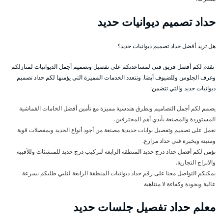
حداد تصميم ديوانيات حديد
هل تريد أفضل حداد تصميم ديوانيات حديد؟
نقدم لكم أفضل فريق فني لمساعدتكم على تفضيل وتصميم أجمل الديوانيات لمنازلكم
وغرف الجلوس وللضيوف أيضا. وتتعدد الخدمات المميزة التي يؤمنها لكم حداد تصميم
ديوانيات حديد والتي تتضمن:
يصمم لكم أجمل التصاميم وبطرق هندسية مميزة مع تأمين أفضل الخامات القماشية
المستوردة والمصنعة بأيدي أهم المحترفين.
نعمل على تصميم وتفصيل بوابات حديدية مصنعة من أجود أنواع الحديد وبمفصلات قوية
ومتينة وبخبرة فني حداد مزارع.
نؤمن لكم أفضل حداد درج حديد المنطقة الرابعة لتركيب درج حديد للمنشئات وللأقبية
والابراج التجارية.
يمكنكم التواصل معنا على رقم حداد ديوانيات المنطقة الرابعة لنلبي طلبكم بسرعة
عالية وبجودة وكفاءة لا متناهية
معلم حداد تفصيل جلسات حديد