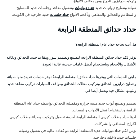
وتركيب درابزين للدرج ومن مختلف الأنواع.
صيانة وتصليح ديوانيات حديد
حداد ديوانيات
وتفصيل مقاعد وجلسات حديد للمسابح
والمطاعم والحدائق والمقاهي وبأفخم الأنواع
حداد جلسات
حديد خارجية في الكويت.
حداد حدائق المنطقة الرابعة
هل أنت بحاجة حداد عام المنطقة الرابعة؟
نوفر لكم حداد حدائق المنطقة الرابعة لتصنيع وتصميم سور ومقاعد حديد للحدائق وبكافة
الأشكال والأحجام وباستخدام أفضل خامات حديدية عالية الجودة.
ماهي الخدمات التي يوفرها حداد حدائق المنطقة الرابعة؟ نوفر خدمات عديدة منها صيانة
وتصليح درابزين الحدائق وتركيب مظلات للحدائق ومواقف السيارات تركيب مقاعد حديد
وتثبيتها بشكل جيد ونعمل أيضا في:
تصميم وتصنيع أبواب حديد متينة جرارة ومفصلية للحدائق بواسطة حداد عام المنطقة
الرابعة وباستخدام أفضل الأدوات والمعدات.
لدينا حداد مظلات كيربي المنطقة الرابعة لخدمة تفصيل وتركيب وصيانة مظلات كيربي
لكراج المشافي والشركات.
نؤمن لكم حداد ديوانيات حديد المنطقة الرابعة ذو كفاءة عالية في تفصيل وصيانة
جلسات حديد داخلية وخارجية.