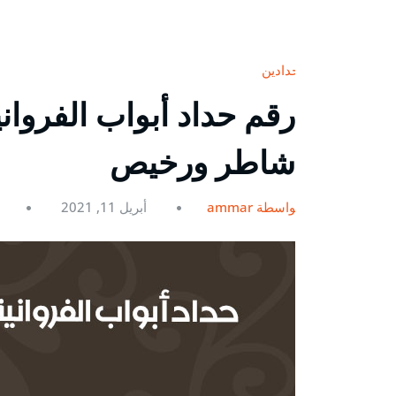
حدادين
شاطر ورخيص
بواسطة ammar
أبريل 11, 2021
0