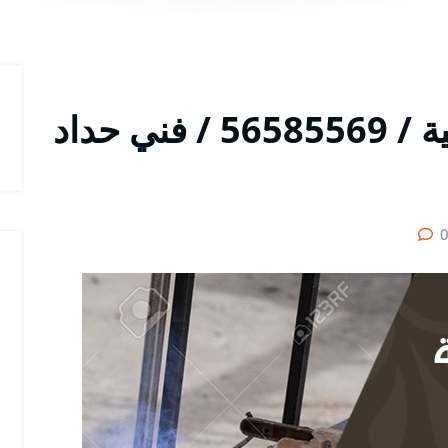
رقم حداد أبواب الفروانية / 56585569 / فني حداد