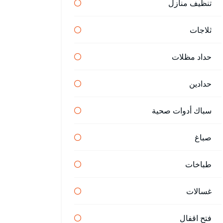
تنظيف منازل
ثلاجات
حداد مظلات
حدادين
سباك أدوات صحية
صباغ
طباخات
غسالات
فتح اقفال