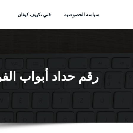
الكويتية
لتجاوز
خدمات وظائف بالكويت
لى
سياسة الخصوصية
فني تكييف كيفان
لمحتوى
رقم حداد أبواب الفروانية / 56585569 / فني