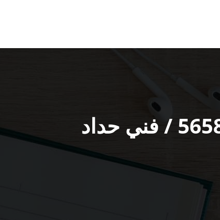
رقم حداد أبواب العارضية الصناعية / 56585569 / فني حداد