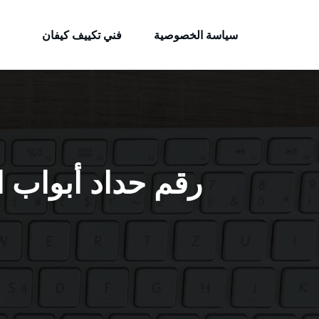
الكويتية
لتجاوز
خدمات وظائف بالكويت
لى
سياسة الخصوصية
فني تكييف كيفان
لمحتوى