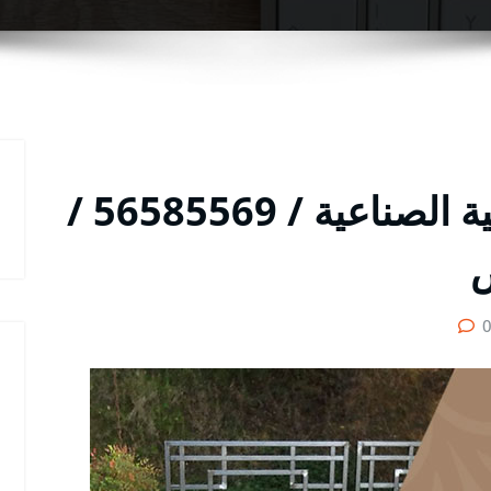
رقم حداد أبواب العارضية الصناعية / 56585569 /
ص