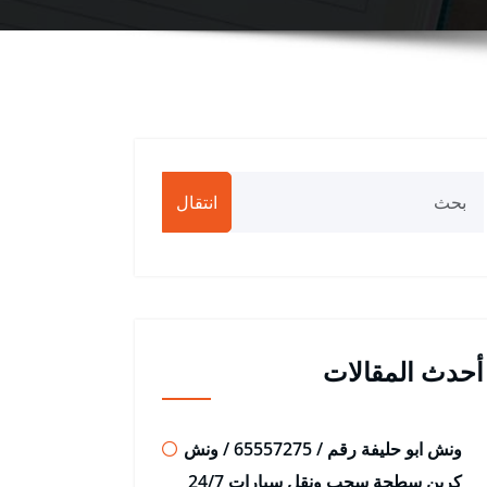
انتقال
أحدث المقالات
ونش ابو حليفة رقم / 65557275 / ونش
كرين سطحة سحب ونقل سيارات 24/7