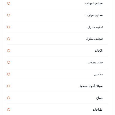
تصليح تلفونات
تصليح سيارات
تعقيم منازل
تنظيف منازل
ثلاجات
حداد مظلات
حدادين
سباك أدوات صحية
صباغ
طباخات