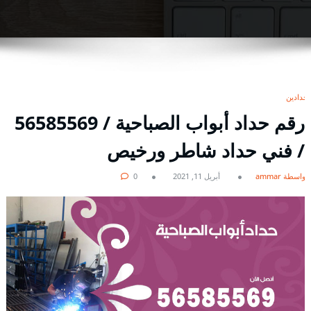
حدادين
رقم حداد أبواب الصباحية / 56585569
/ فني حداد شاطر ورخيص
بواسطة ammar
أبريل 11, 2021
0