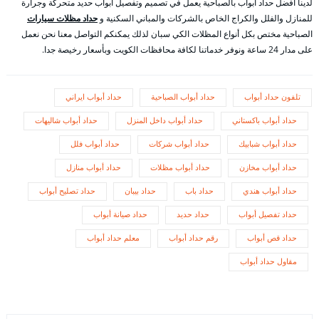
لدينا أفضل حداد ابواب بالصباحية يعمل في تصميم وتفصيل أبواب حديد متحركة وجرارة
للمنازل والفلل والكراج الخاص بالشركات والمباني السكنية و
حداد مظلات سيارات
الصباحية مختص بكل أنواع المظلات الكي سبان لذلك يمكنكم التواصل معنا نحن نعمل
على مدار 24 ساعة ونوفر خدماتنا لكافة محافظات الكويت وبأسعار رخيصة جدا.
تلفون حداد أبواب
حداد أبواب الصباحية
حداد أبواب ايراني
حداد أبواب باكستاني
حداد أبواب داخل المنزل
حداد أبواب شاليهات
حداد أبواب شبابيك
حداد أبواب شركات
حداد أبواب فلل
حداد أبواب مخازن
حداد أبواب مظلات
حداد أبواب منازل
حداد أبواب هندي
حداد باب
حداد بيبان
حداد تصليح أبواب
حداد تفصيل أبواب
حداد حديد
حداد صيانة أبواب
حداد قص أبواب
رقم حداد أبواب
معلم حداد أبواب
مقاول حداد أبواب