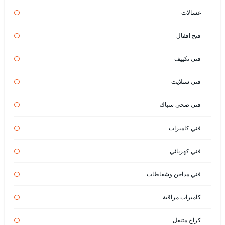
غسالات
فتح اقفال
فني تكييف
فني ستلايت
فني صحي سباك
فني كاميرات
فني كهربائي
فني مداخن وشفاطات
كاميرات مراقبة
كراج متنقل