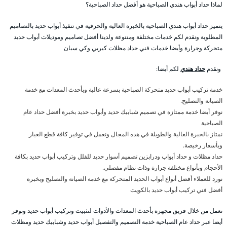
لماذا حداد أبواب هندي الصباحية هو أفضل حداد الصباحية؟
يتميز حداد أبواب هندي الصباحية بالخبرة العالية والحرفية في تنفيذ أبواب حديد بالتصاميم
المطلوبة ونقدم لكم خدمات مختلفة ومتنوعة ولدينا أفضل تصاميم وموديلات أبواب حديد
متحركة وجرارة وأيضا خدمات فني حداد مظلات كيربي وكي سبان
ونقدم
حداد هندي
لكم أيضا:
خدمة تركيب أبواب حديد متحركة الصباحية بسرعة عالية وبأحدث المعدات مع خدمة
الصيانة والتصليح.
نوفر أيضا خدمة ممتازة في تصميم شبابيك حديد وأبواب حديد بخبرة أفضل حداد عام
الصباحية
نمتاز بالخبرة العالية والطويلة في هذه المجال ونعمل في توفير كافة قطع الغيار
وبأسعار رخيصة.
حداد مظلات و حداد أبواب ودرابزين تصميم أسوار حديد للفلل وتركيب أبواب حديد بكافة
الأحجام وبأنواع مختلفة جرارة وذات نظام مفصلي.
نورد للعملاء أفضل أنواع أبواب الحديد المتحركة مع خدمة الصيانة والتصليح وبخبرة
أفضل فني تركيب أبواب حديد بالكويت
نعمل من خلال فريق مجهزة بأحدث المعدات والأدوات لتثبيت وتركيب أبواب حديد ونوفر
أيضا عبر حداد عام الصباحية خدمة التصميم والتفصيل أبواب حديد وشبابيك حديد ومظلات