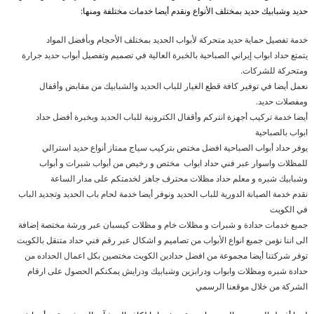
حديد وشبابيك حديد بمختلف الأنواع ونقدم أيضا خدمات مختلفة ومنها:
خدمة تفصيل حماية حديد متحركة لأبواب الحديد بمختلف الأحجام وبأفضل المواد
يتمتع حداد ابواب إيراني الصباحية بالخبرة العالية في تصميم وتفصيل أبواب حديد جرارة
ومتحركة للشركات.
نعمل أيضا في توفير كافة قطع الغيار للباب الحديد والشبابيك من مقابض وأقفال
ومفصلات حديد.
أيضا خدمة تركيب أجهزة انتركم وأقفال الكترونية للباب الحديد وبخبرة أفضل حداد
ابواب بالصباحية
يوفر حداد أبواب الصباحية افضل مختص بتركيب سياج ممتاز أنواع حديد استرالي
للمظلات واسوار عبر فني حداد ابواب مختص و رخيص من أبواب شبرات و أبواب
وشبابيك شبره و معلم حداد مظلات محترف جاهز لخدمتكم على مدار الساعة
نقدم خدمة الصيانة الدورية للباب الحديد ونوفر أيضا خدمة لحام باب الحديد وتجديد الباب
في الكويت
جميع خدمات حدادة و شبرات و مظلات خام و مظلات كيسبان عبر ورشة مختصة إضافة
الى اننا نؤمن جميع انواع الأبواب من تصاميم و اشكال عبر رقم فني حداد متنقل بالكويت
توفر شركتنا أيضا مجموعة من افضل حدادين الكويت مختصين بكل اعمال الحداده من
حدادة شبره ومظلات وابواب ودرابزين وشبابيك ودرايش يمكنكم الحصول على ارقام
الشركة من خلال موقعنا الرسمي