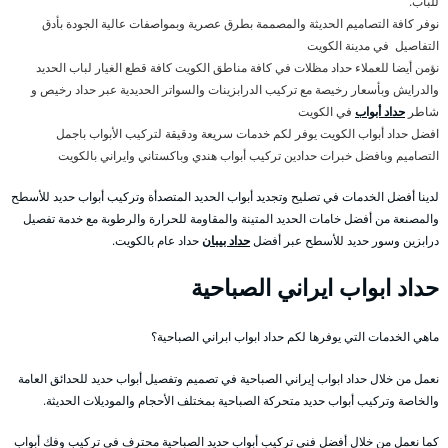
للباب.
نوفر كافة التصاميم الحديثة والمصممة بطرق عصرية وبمواصفات عالية الجودة بأدق
التفاصيل في مدينة الكويت
نؤمن أيضا للعملاء حداد مظلات في كافة مناطق الكويت كافة قطع الغيار لباب الحديد
والدرايش وبأسعار رخيصة مع تركيب الدرابزينات والسواتر الحديدية عبر حداد رخيص و
شاطر
حداد أبواب
في الكويت
افضل حداد أبواب الكويت يوفر لكم خدمات سريعة ودقيقة لتركيب الأبواب باجمل
التصاميم وبافضل خبرات حدادين تركيب أبواب هندي وباكستاني وايراني بالكويت
لدينا أفضل الخدمات في تصليح وتجديد أبواب الحديد المتصدأة وتركيب أبواب حديد للأسطح
والمصنعة من أفضل خامات الحديد المتينة والمقاومة للحرارة والرطوبة مع خدمة تفصيل
درابزين وسور حديد للأسطح عبر أفضل
حداد بيبان
حداد عام بالكويت.
حداد ابواب ايراني الصباحية
ماهي الخدمات التي يوفرها لكم حداد ابواب ابراني الصباحية؟
نعمل من خلال حداد ابواب إيراني الصباحية في تصميم وتفصيل أبواب حديد للحدائق العامة
والخاصة وتركيب أبواب حديد متحركة الصباحية بمختلف الأحجام والموديلات الحديثة.
كما نعمل من خلال أفضل فني تركيب أبواب حديد الصباحية محترف في تركيب وفك أبواب