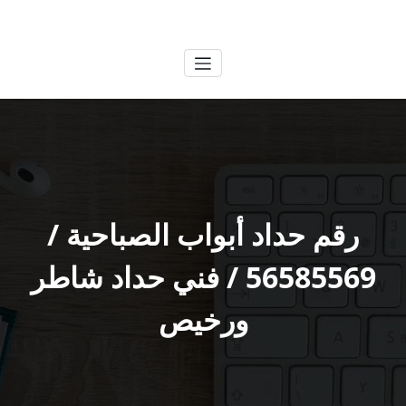
لتجاوز
الكويتية
خدمات وظائف بالكويت
لى
لمحتوى
رقم حداد أبواب الصباحية /
56585569 / فني حداد شاطر
ورخيص