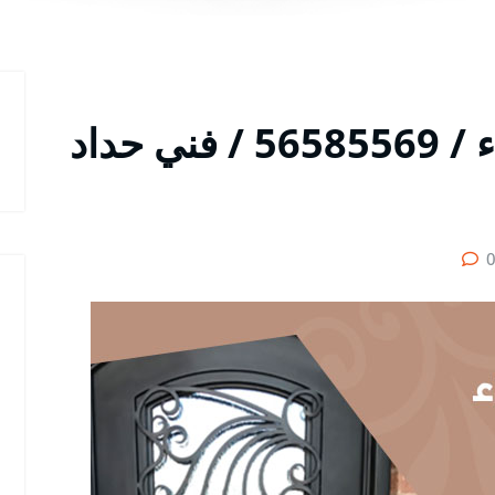
رقم حداد أبواب الشهداء / 56585569 / فني حداد