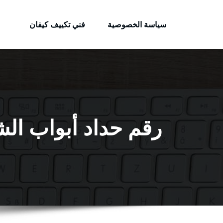
الكويتية
لتجاوز
خدمات وظائف بالكويت
لى
سياسة الخصوصية
فني تكييف كيفان
لمحتوى
رقم حداد أبواب الشهداء / 56585569 / فني 