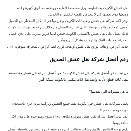
نقل عفش الكويت بعد تغليفه بورق مخصصة لتغليف ووضعه بصناديق كبيرة وعدم
وضعها فوق بعضها كي لا تتعرض القطع للكسر او الخدش
نوفر لكم شركة نقل عفش ونقل اثاث الكويت وتفريغها في المكان المختار من العميل
أو في المخازن والمستودعات التي اختارها العميل من خلال شركة تخزين اثاث الكويت
لذلك نعمل على نقل عفش باكستاني الكويت فنحن لدينا فريق مدرب على ايدي أفضل
الخبراء بعمليات الفك والتركيب بشكل سريع وأمن
خدمة أغراض أو هاف لوري نقل عفش أو هاف لوري قط أغراض بالمحرقة متوفرة الان .
رقم أفضل شركة نقل عفش الصديق
هل تبحث عن أفضل شركة نقل عفش الكويت؟ نحن أفضل شركة نقل عفش متخصصة
بنقل كافة قطع الأثاث وأيضا نقل اثاث مكتبي بالكويت بشكل آمن
ما هي مميزات التي تقدمها؟
تعمل شركات نقل عفش في الكويت بفك جميع العفش وتركيبه مره أخرى باستخدام
أدوات ومعدات حديثة
أيضا لدينا أفضل شركة نقل عفش متوفرة بكافة ايام الاسبوع ومتواجدة على مدار 24
ساعة يوميا
نقوم بوضع الملابس والمفروشات بحقائب كبيرة ذو سعة كبيرة للتخزين بواسطة أفضل