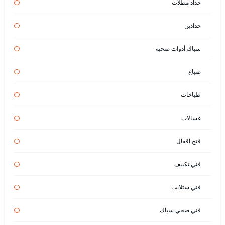
حداد مظلات
حدادين
سباك أدوات صحية
صباغ
طباخات
غسالات
فتح اقفال
فني تكييف
فني ستلايت
فني صحي سباك