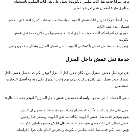
ماهي مزايا خدمة نقل اثاث مكتبي بالكويت؟ نعمل على نقل أثاث المكتب باستخدام
صناديق متينة لضمان عدم تعرضها للأذى
نوفر أيضاً شركة تخزين اثاث عفش الكويت بواسطة مستودعات كبيرة آمنة على العفش
لضمان عدم تلف الاثاث
نقوم بوضع أغراضكم الشخصية بصناديق آمنة لعدم ضيعها من خلال خدمة نقل عفش
الكويت
نؤمن أيضا خدمة نقل عفش باكستاني الكويت لنقل عفش المنزل بشكل مضمون وآمن
خدمة نقل عفش داخل المنزل
هل تريد نقل عفش المنزل من مكان لأخر داخل المنزل؟ نوفر لكم خدمة نقل عفش داخل
المنزل حيث نعمل على نقل وتركيب غرف نوم واثاث المنزل بكل دقة مع أفضل النجارين
المختصين
ماهي الخدمات التي نقدمها بواسطة خدمة نقل عفش داخل المنزل؟ لنوفر خدمات التالية:
نعمل على فك وتركيب الأثاث باستخدام معدات ذو تقنية عالية وبدون اي خدش
نقوم بتوفير خدمة نقل عفش الكويت لكافة مناطق الكويت وبسعر جدا رخيص
أفضل عمال نقل اثاث هندي هنود عمالة هندية
نقل عفش
جميع مناطق الكويت .
نؤمن أيضا لكم خدمة نقل اثاث مكتبي بالكويت والحرص التام على عزل اغراضك