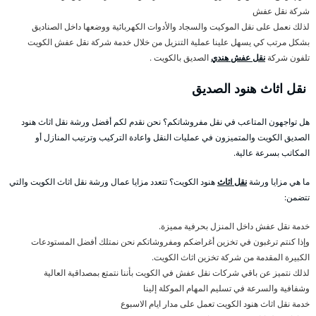
شركة نقل عفش
لذلك نعمل على نقل الموكيت والسجاد والأدوات الكهربائية ووضعها داخل الصناديق
بشكل مرتب كي يسهل علينا عملية التنزيل من خلال خدمة شركة نقل عفش الكويت
تلفون شركة
نقل عفش هندي
الصديق بالكويت .
نقل اثاث هنود الصديق
هل تواجهون المتاعب في نقل مفروشاتكم؟ نحن نقدم لكم أفضل ورشة نقل اثاث هنود
الصديق الكويت والمتميزون في عمليات النقل واعادة التركيب وترتيب المنازل أو
المكاتب بسرعة عالية.
ما هي مزايا ورشة
نقل اثاث
هنود الكويت؟ تتعدد مزايا عمال ورشة نقل اثاث الكويت والتي
تتضمن:
خدمة نقل عفش داخل المنزل بحرفية مميزة.
وإذا كنتم ترغبون في تخزين أغراضكم ومفروشاتكم نحن نمتلك أفضل المستودعات
الكبيرة المقدمة من شركة تخزين اثاث الكويت.
لذلك نتميز عن باقي شركات نقل عفش في الكويت بأننا نتمتع بمصداقية العالية
وشفافية والسرعة في تسليم المهام الموكلة إلينا
خدمة نقل اثاث هنود الكويت تعمل على مدار ايام الاسبوع