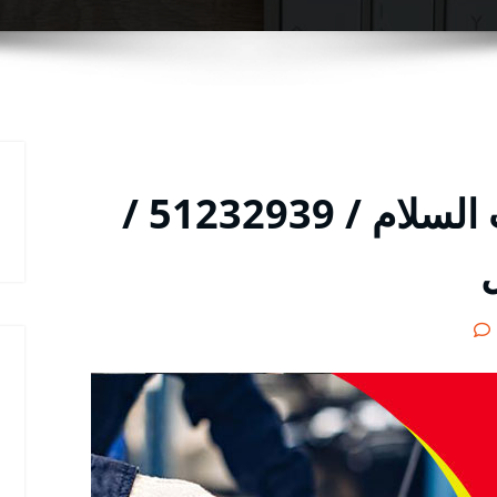
خدمة ميكانيكي سيارات السلام / 51232939‬ /