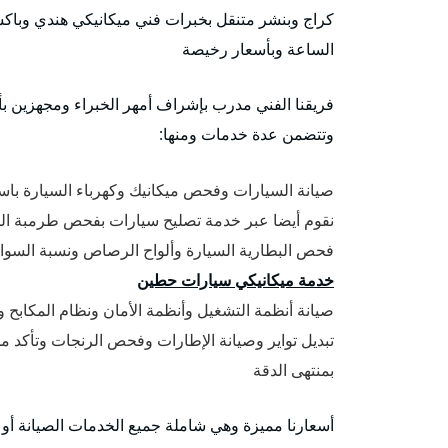
كراج وبنشر متنقل بخبرات فني ميكانيكي هندي وباكست
الساعة وبأسعار رخيصة
فريقنا الفني مدرب بإشراف أمهر الخبراء ومجهزين بأح
وتتضمن عدة خدمات ومنها:
صيانة السيارات وفحص ميكانيك وكهرباء السيارة باست
نقوم أيضا عبر خدمة تصليح سيارات بفحص طرمبة المي
فحص البطارية السيارة وألواح الرصاص ونسبة السوائل
خدمة ميكانيكي سيارات حطين
صيانة أنظمة التشغيل وأنظمة الأمان ونظام المكابح ونظام ABS مانع الانزلاق في ا
تبديل تواير وصيانة الإطارات وفحص الرنجات وتأكد م
بمنتهى الدقة
أسعارنا مميزة وهي شاملة جميع الخدمات الصيانة أو ت