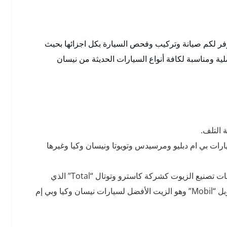
فر لكم صيانة وتركيب وفحص السيارة بكل اجزائها بحيث
ة ومناسبة لكافة أنواع السيارات الحديثة من نيسان
 التلف.
ارات بي ام دبليو ومرسيدس وتويوتا ونيسان وكيا وغيرها
أيضا توفير جميع أنواع زيوت السيارات من أهم الشركات تصنيع الزيوت كشركة كاسترو وتوتال “Total” الذي
انتخب أفضل زيت للسيارة لعام 2020 ونؤمن أيضا موبل “Mobil” وهو الزيت الأفضل لسيارات نيسان وكيا وبي إم