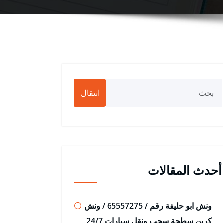
انتقال
أحدث المقالات
ونش ابو حليفة رقم / 65557275 / ونش
كرين سطحة سحب ونقل سيارات 24/7