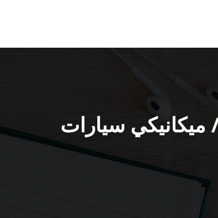
مة ميكانيكي سيارات السلام / 51232939 / ميكانيكي سيارات