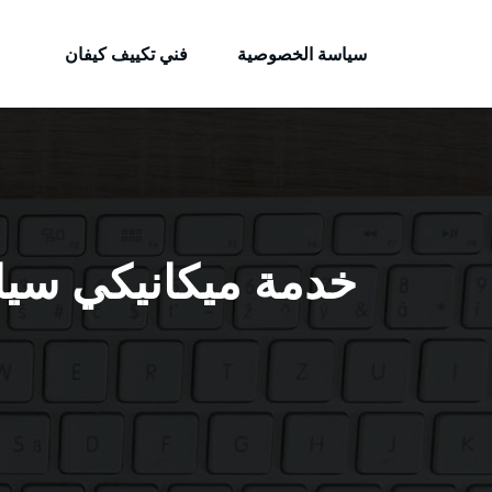
الكويتية
لتجاوز
خدمات وظائف بالكويت
لى
سياسة الخصوصية
فني تكييف كيفان
لمحتوى