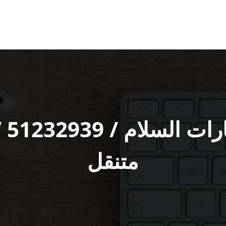
خد‬
متنقل