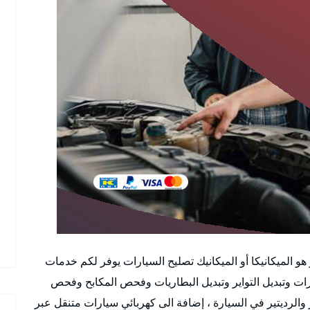
هو الميكانيكا أو الميكانيك تصليح السيارات يوفر لكم خدمات
رات وتبديل التواير وتبديل البطاريات وفحص المكابح وفحص
اتيك وعادي وفحص ABS والكربرتير والرديتير في السيارة ، إضافة الى كهربائي سيارات متنقل عبر