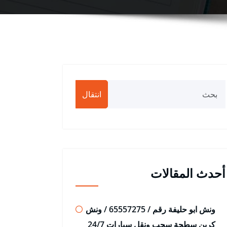
انتقال
أحدث المقالات
ونش ابو حليفة رقم / 65557275 / ونش
كرين سطحة سحب ونقل سيارات 24/7