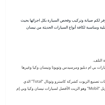
فر لكم صيانة وتركيب وفحص السيارة بكل اجزائها بحيث
ة ومناسبة لكافة أنواع السيارات الحديثة من نيسان
 التلف.
ارات بي ام دبليو ومرسيدس وتويوتا ونيسان وكيا وغيرها
أيضا توفير جميع أنواع زيوت السيارات من أهم الشركات تصنيع الزيوت كشركة كاسترو وتوتال “Total” الذي
انتخب أفضل زيت للسيارة لعام 2020 ونؤمن أيضا موبل “Mobil” وهو الزيت الأفضل لسيارات نيسان وكيا وبي إم