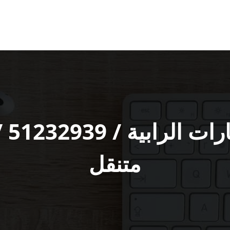
خد‬
متنقل