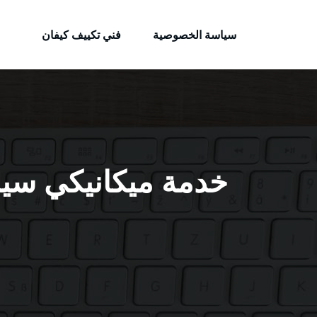
الكويتية
لتجاوز
خدمات وظائف بالكويت
لى
سياسة الخصوصية
فني تكييف كيفان
لمحتوى