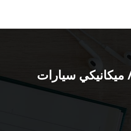
مة ميكانيكي سيارات الرابية / 51232939 / ميكانيكي سيارات