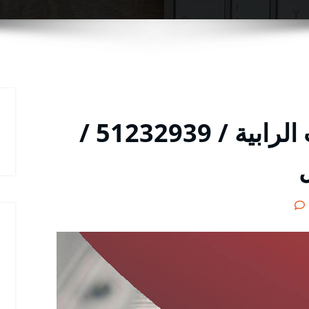
خدمة ميكانيكي سيارات الرابية / 51232939‬ /