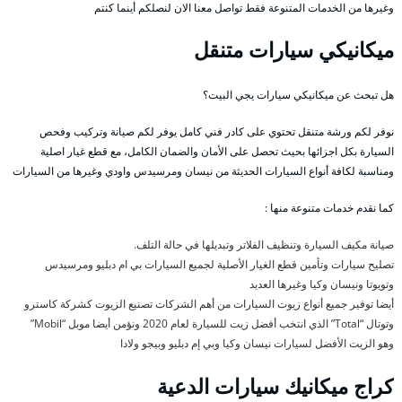
وغيرها من الخدمات المتنوعة فقط تواصل معنا الان لنصلكم أينما كنتم
ميكانيكي سيارات متنقل
هل تبحث عن ميكانيكي سيارات يجي البيت؟
نوفر لكم ورشة متنقل تحتوي على كادر فني كامل يوفر لكم صيانة وتركيب وفحص
السيارة بكل اجزائها بحيث تحصل على الأمان والضمان الكامل، مع قطع غيار اصلية
ومناسبة لكافة أنواع السيارات الحديثة من نيسان ومرسيدس واودي وغيرها من السيارات
كما نقدم خدمات متنوعة منها :
صيانة مكيف السيارة وتنظيف الفلاتر وتبديلها في حالة التلف.
تصليح سيارات وتأمين قطع الغيار الأصلية لجميع السيارات بي ام دبليو ومرسيدس
وتويوتا ونيسان وكيا وغيرها العديد
أيضا توفير جميع أنواع زيوت السيارات من أهم الشركات تصنيع الزيوت كشركة كاسترو
وتوتال “Total” الذي انتخب أفضل زيت للسيارة لعام 2020 ونؤمن أيضا موبل “Mobil”
وهو الزيت الأفضل لسيارات نيسان وكيا وبي إم دبليو وبيجو ولادا
كراج ميكانيك سيارات الدعية