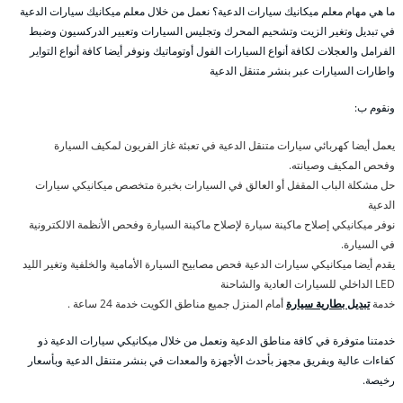
ما هي مهام معلم ميكانيك سيارات الدعية؟ نعمل من خلال معلم ميكانيك سيارات الدعية
في تبديل وتغير الزيت وتشحيم المحرك وتجليس السيارات وتعيير الدركسيون وضبط
الفرامل والعجلات لكافة أنواع السيارات الفول أوتوماتيك ونوفر أيضا كافة أنواع التواير
واطارات السيارات عبر بنشر متنقل الدعية
ونقوم ب:
يعمل أيضا كهربائي سيارات متنقل الدعية في تعبئة غاز الفريون لمكيف السيارة
وفحص المكيف وصيانته.
حل مشكلة الباب المقفل أو العالق في السيارات بخبرة متخصص ميكانيكي سيارات
الدعية
نوفر ميكانيكي إصلاح ماكينة سيارة لإصلاح ماكينة السيارة وفحص الأنظمة الالكترونية
في السيارة.
يقدم أيضا ميكانيكي سيارات الدعية فحص مصابيح السيارة الأمامية والخلفية وتغير الليد
LED الداخلي للسيارات العادية والشاحنة
خدمة
تبديل بطارية سيارة
أمام المنزل جميع مناطق الكويت خدمة 24 ساعة .
خدمتنا متوفرة في كافة مناطق الدعية ونعمل من خلال ميكانيكي سيارات الدعية ذو
كفاءات عالية وبفريق مجهز بأحدث الأجهزة والمعدات في بنشر متنقل الدعية وبأسعار
رخيصة.