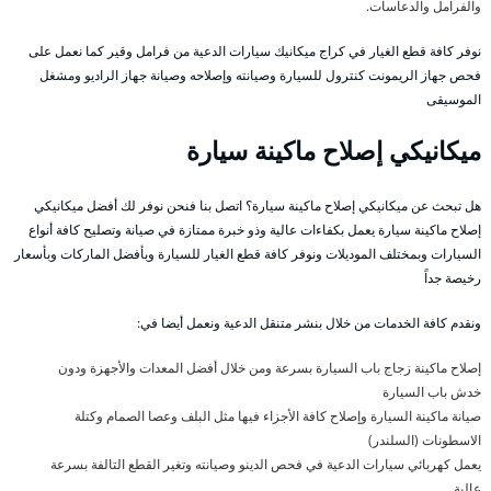
والفرامل والدعاسات.
نوفر كافة قطع الغيار في كراج ميكانيك سيارات الدعية من فرامل وقير كما نعمل على
فحص جهاز الريمونت كنترول للسيارة وصيانته وإصلاحه وصيانة جهاز الراديو ومشغل
الموسيقى
ميكانيكي إصلاح ماكينة سيارة
هل تبحث عن ميكانيكي إصلاح ماكينة سيارة؟ اتصل بنا فنحن نوفر لك أفضل ميكانيكي
إصلاح ماكينة سيارة يعمل بكفاءات عالية وذو خبرة ممتازة في صيانة وتصليح كافة أنواع
السيارات وبمختلف الموديلات ونوفر كافة قطع الغيار للسيارة وبأفضل الماركات وبأسعار
رخيصة جداً
ونقدم كافة الخدمات من خلال بنشر متنقل الدعية ونعمل أيضا في:
إصلاح ماكينة زجاج باب السيارة بسرعة ومن خلال أفضل المعدات والأجهزة ودون
خدش باب السيارة
صيانة ماكينة السيارة وإصلاح كافة الأجزاء فيها مثل البلف وعصا الصمام وكتلة
الاسطونات (السلندر)
يعمل كهربائي سيارات الدعية في فحص الدينو وصيانته وتغير القطع التالفة بسرعة
عالية.