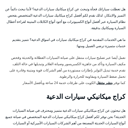
هل تعطلت سياراتك فجأة وتبحث عن كراج ميكانيك سيارات الدعية؟ لأننا نبحث دائماً عن
التميز والابتكار، لذلك نقدم لكم أفضل كراج ميكانيك سيارات الدعية المتخصص بفحص
نظام السيارة عبر أفضل أنواع الكمبيوترات مع أجود أنواع الكابلات المتينة لقراءة أعطال
السيارة وميكانيك بدقيقة.
ما هي الخدمات المقدمة في كراج ميكانيك سيارات في اسواق الدعية؟ نتميز بتقديم
خدمات متميزة ترضي العميل ومنها:
نعمل أيضا عبر تصليح سيارات متنقل على صيانة السيارات العطلانة والحديثة وفحص
مكيف السيارة وتأكد من جاهزية الكمبريسور وصيانة الفلاتر وتبديلها في حالة التلف.
نقدم خدمة تبديل التواير بإطارات مستوردة من أهم الشركات قوية ومتينة وقادرة على
تحمل ضغط السيارة ومقاومة للحرارة والرطوبة.
كما نوفر
بنشر متنقل
الكويت على طرقات خدمة 24 ساعة وبأفضل الأسعار
كراج ميكانيكي سيارات الدعية
هل تبحثون عن كراج ميكانيكي سيارات الدعية متميز ومحترف في صيانة السيارات
الحديثة؟ نحن نوفر لكم أفضل كراج ميكانيكي سيارات الدعية المتخصص في صيانة جميع
أنواع السيارات الحديثة المصنعة من أهم الشركات السيارات الأميركية أو السيارات