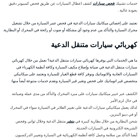
خدمات تشييك
فحص سيارات
كشف اعطال السيارات عن طريق فحص كمبيوتر دقيق
بجودة عالية .
نعتمد على إخصائي ميكانيك سيارات الدعية في فحص عمر السيارة من خلال تشغيل
محرك السيارة والتأكد من عدم وجود أي مشكلة أو صوت أو رائحة في المحرك أو البطارية.
كهربائي سيارات متنقل الدعية
ما هي الخدمات التي يوفرها كهربائي سيارات متنقل الدعية؟ نعمل من خلال كهربائي
سيارات متنقل الدعية في صيانة وإصلاح مكيف السيارة وكافة أنظمة الكهرباء في
السيارات العادية والاتوماتيك ونوفر كافة قطع الغيار للسيارة ونعتمد على ميكانيكي
متخصص قير اتوماتيك على فحص وتغير قير السيارة ونقدم خدمات متنوعة أيضاُ منها:
الكشف عبر خبير ميكانيك سيارات على مبرد المحرك والتأكد من مدى عمله وصيانته
في حال لزم الأمر
لذلك يعمل ميكانيكي سيارات الدعية على تغيير الفلاتر في السيارة سواء في المحرك
أو في ديبو البنزين.
شحن البطارية من خلال بطارية كبيرة في
بنشر
متنقل الدعية وخلال ثواني وفحص
الشريحة الكترونية في السيارات الحديثة.
أيضا التأكد من سلامة وعمل كافة أنظمة الكهربائية في السيارة وتعيير الدركسيون