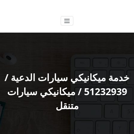
لتجاوز
الكويتية
خدمات وظائف بالكويت
لى
لمحتوى
خدمة ميكانيكي سيارات الدعية /
51232939‬ / ميكانيكي سيارات
متنقل