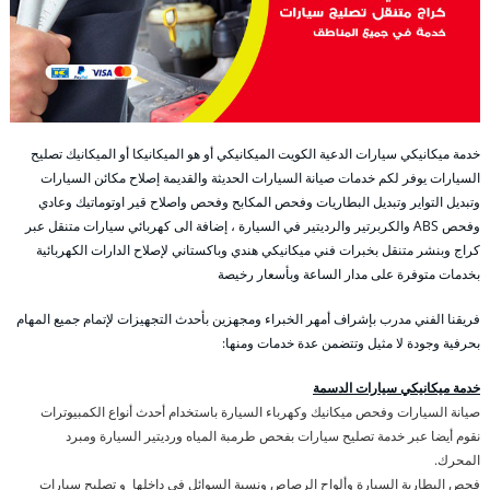
خدمة ميكانيكي سيارات الدعية الكويت الميكانيكي أو هو الميكانيكا أو الميكانيك تصليح
السيارات يوفر لكم خدمات صيانة السيارات الحديثة والقديمة إصلاح مكائن السيارات
وتبديل التواير وتبديل البطاريات وفحص المكابح وفحص واصلاح قير اوتوماتيك وعادي
وفحص ABS والكربرتير والرديتير في السيارة ، إضافة الى كهربائي سيارات متنقل عبر
كراج وبنشر متنقل بخبرات فني ميكانيكي هندي وباكستاني لإصلاح الدارات الكهربائية
بخدمات متوفرة على مدار الساعة وبأسعار رخيصة
فريقنا الفني مدرب بإشراف أمهر الخبراء ومجهزين بأحدث التجهيزات لإتمام جميع المهام
بحرفية وجودة لا مثيل وتتضمن عدة خدمات ومنها:
خدمة ميكانيكي سيارات الدسمة
صيانة السيارات وفحص ميكانيك وكهرباء السيارة باستخدام أحدث أنواع الكمبيوترات
نقوم أيضا عبر خدمة تصليح سيارات بفحص طرمبة المياه ورديتير السيارة ومبرد
المحرك.
فحص البطارية السيارة وألواح الرصاص ونسبة السوائل في داخلها و تصليح سيارات