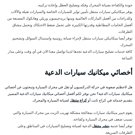
جودة والكفاءة بصيانة المحرك وفكه وتصليح العطل وإعادة تركيبه.
يوفر ميكانيكي سيارات متنقل تأمين تواير للسيارات الخاصة والسيارات ثقيلة والآلات
وللدراجات من أفضل الماركات العالمية ومنها بريدجيسون وريلي وهانكوك المصنعة من
أفضل الخامات المطاطية وقدرتها الكبيرة على تحمل ضغط الاحتكاك وتحمل مشاق
الطرقات.
نوفر أيضا ميكانيكي سيارات متنقل لإجراء صيانة روتينية واستبدال السوائل وتشحيم
المحرك.
كافة خدمات تصليح سيارات الدعية تجدها لدينا تواصل معنا الان في أي وقت وعلى مدار
الساعة
أخصائي ميكانيك سيارات الدعية
هل لاحظتم صعوبة في حركة الدركسيون أو ثقل في محرك السيارة وتبحثون عن أخصائي
ميكانيك سيارات الدعية؟ نحن نوفر لكم أفضل أخصائي ميكانيك سيارات الدعية المتميز
بتقديم خدماته في كراج ثابت أو
كراج متنقل
لصيانة السيارة والمحرك.
يقوم خبير ميكانيك سيارات بمعالجة مشكلة تهريب الزيت من محرك السيارة والتي
تسبب ضعف في محرك السيارة وكفاءته.
نوفر أيضا خدمة
بنشر متنقل
الدعية لصيانة وتصليح السيارات في المناطق وعلى
الطرقات السريعة.