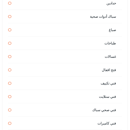
حدادين
سباك أدوات صحية
صباغ
طباخات
غسالات
فتح اقفال
فني تكييف
فني ستلايت
فني صحي سباك
فني كاميرات