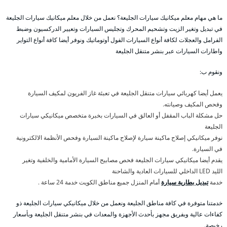
ما هي مهام معلم ميكانيك سيارات الجليعة؟ نعمل من خلال معلم ميكانيك سيارات الجليعة
في تبديل وتغير الزيت وتشحيم المحرك وتجليس السيارات وتعيير الدركسيون وضبط
الفرامل والعجلات لكافة أنواع السيارات الفول أوتوماتيك ونوفر أيضا كافة أنواع التواير
واطارات السيارات عبر بنشر متنقل الجليعة
ونقوم ب:
يعمل أيضا كهربائي سيارات متنقل الجليعة في تعبئة غاز الفريون لمكيف السيارة
وفحص المكيف وصيانته.
حل مشكلة الباب المقفل أو العالق في السيارات بخبرة متخصص ميكانيكي سيارات
الجليعة
نوفر ميكانيكي إصلاح ماكينة سيارة لإصلاح ماكينة السيارة وفحص الأنظمة الالكترونية
في السيارة.
يقدم أيضا ميكانيكي سيارات الجليعة فحص مصابيح السيارة الأمامية والخلفية وتغير
الليد LED الداخلي للسيارات العادية والشاحنة
خدمة
تبديل بطارية سيارة
أمام المنزل جميع مناطق الكويت خدمة 24 ساعة .
خدمتنا متوفرة في كافة مناطق الجليعة ونعمل من خلال ميكانيكي سيارات الجليعة ذو
كفاءات عالية وبفريق مجهز بأحدث الأجهزة والمعدات في بنشر متنقل الجليعة وبأسعار
رخيصة.