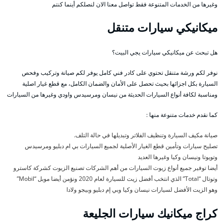
وغيرها من الخدمات المتنوعة فقط تواصل معنا الان لنصلكم أينما كنتم
ميكانيكي سيارات متنقل
هل تبحث عن ميكانيكي سيارات يجي البيت؟
نوفر لكم ورشة متنقل تحتوي على كادر فني كامل يوفر لكم صيانة وتركيب وفحص
السيارة بكل اجزائها بحيث تحصل على الأمان والضمان الكامل، مع قطع غيار اصلية
ومناسبة لكافة أنواع السيارات الحديثة من نيسان ومرسيدس واودي وغيرها من السيارات
كما نقدم خدمات متنوعة منها :
صيانة مكيف السيارة وتنظيف الفلاتر وتبديلها في حالة التلف.
تصليح سيارات وتأمين قطع الغيار الأصلية لجميع السيارات بي ام دبليو ومرسيدس
وتويوتا ونيسان وكيا وغيرها العديد
أيضا توفير جميع أنواع زيوت السيارات من أهم الشركات تصنيع الزيوت كشركة كاسترو
وتوتال “Total” الذي انتخب أفضل زيت للسيارة لعام 2020 ونؤمن أيضا موبل “Mobil”
وهو الزيت الأفضل لسيارات نيسان وكيا وبي إم دبليو وبيجو ولادا
كراج ميكانيك سيارات الجليعة