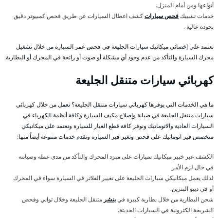
أنواعها ومن أمام المنزل.
خدمات تشييك
فحص سيارات
كشف اعطال السيارات عن طريق فحص كمبيوتر دقيق
بجودة عالية .
نعتمد على إخصائي ميكانيك سيارات الجليعة في فحص عمر السيارة من خلال تشغيل
محرك السيارة والتأكد من عدم وجود أي مشكلة أو صوت أو رائحة في المحرك أو البطارية.
كهربائي سيارات متنقل الجليعة
ما هي الخدمات التي يوفرها كهربائي سيارات متنقل الجليعة؟ نعمل من خلال كهربائي
سيارات متنقل الجليعة في صيانة وإصلاح مكيف السيارة وكافة أنظمة الكهرباء في
السيارات العادية والاتوماتيك ونوفر كافة قطع الغيار للسيارة ونعتمد على ميكانيكي
متخصص قير اتوماتيك على فحص وتغير قير السيارة ونقدم خدمات متنوعة أيضاُ منها:
الكشف عبر خبير ميكانيك سيارات على مبرد المحرك والتأكد من مدى عمله وصيانته
في حال لزم الأمر
لذلك يعمل ميكانيكي سيارات الجليعة على تغيير الفلاتر في السيارة سواء في المحرك
أو في ديبو البنزين.
شحن البطارية من خلال بطارية كبيرة في
بنشر
متنقل الجليعة وخلال ثواني وفحص
الشريحة الكترونية في السيارات الحديثة.