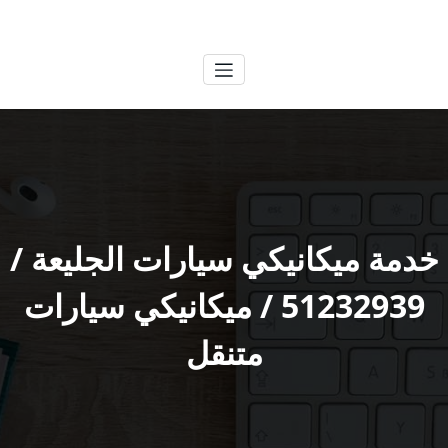
لتجاوز
الكويتية
خدمات وظائف بالكويت
لى
لمحتوى
خدمة ميكانيكي سيارات الجليعة /
51232939‬ / ميكانيكي سيارات
متنقل