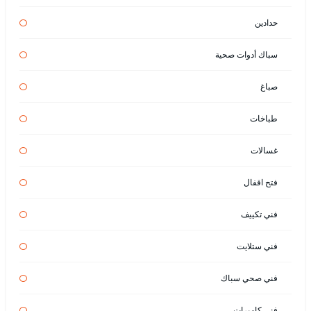
حدادين
سباك أدوات صحية
صباغ
طباخات
غسالات
فتح اقفال
فني تكييف
فني ستلايت
فني صحي سباك
فني كاميرات