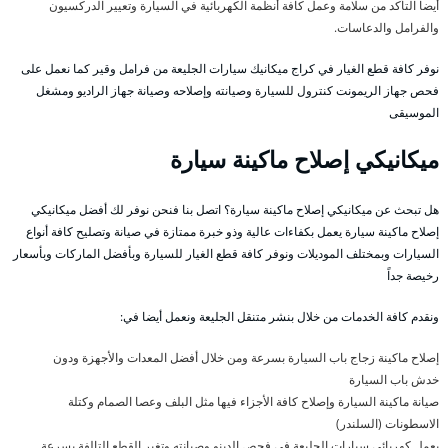
أيضا التأكد من سلامة وعمل كافة أنظمة الكهربائية في السيارة وتعيير الدركسيون
والفرامل والدعاسات.
نوفر كافة قطع الغيار في كراج ميكانيك سيارات الجليعة من فرامل وقير كما نعمل على
فحص جهاز الريمونت كنترول للسيارة وصيانته وإصلاحه وصيانة جهاز الراديو ومشغل
الموسيقى
ميكانيكي إصلاح ماكينة سيارة
هل تبحث عن ميكانيكي إصلاح ماكينة سيارة؟ اتصل بنا فنحن نوفر لك أفضل ميكانيكي
إصلاح ماكينة سيارة يعمل بكفاءات عالية وذو خبرة ممتازة في صيانة وتصليح كافة أنواع
السيارات وبمختلف الموديلات ونوفر كافة قطع الغيار للسيارة وبأفضل الماركات وبأسعار
رخيصة جداً
ونقدم كافة الخدمات من خلال بنشر متنقل الجليعة ونعمل أيضا في:
إصلاح ماكينة زجاج باب السيارة بسرعة ومن خلال أفضل المعدات والأجهزة ودون
خدش باب السيارة
صيانة ماكينة السيارة وإصلاح كافة الأجزاء فيها مثل البلف وعصا الصمام وكتلة
الاسطونات (السلندر)
يعمل كهربائي سيارات الجليعة في فحص الدينو وصيانته وتغير القطع التالفة بسرعة