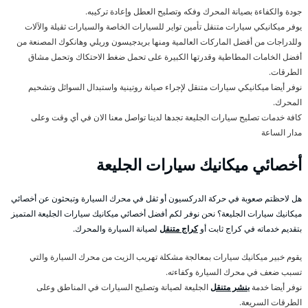
جودة والكفاءة بصيانة المحرك وفكه وتصليح العطل وإعادة تركيبه.
يوفر ميكانيكي سيارات متنقل تأمين تواير للسيارات الخاصة والسيارات ثقيلة والآلات
وللدراجات من أفضل الماركات العالمية ومنها بريدجيسون وريلي وهانكوك المصنعة من
أفضل الخامات المطاطية وقدرتها الكبيرة على تحمل ضغط الاحتكاك وتحمل مشاق
الطرقات.
نوفر أيضا ميكانيكي سيارات متنقل لإجراء صيانة روتينية واستبدال السوائل وتشحيم
المحرك.
كافة خدمات تصليح سيارات الجليعة تجدها لدينا تواصل معنا الان في أي وقت وعلى
مدار الساعة
أخصائي ميكانيك سيارات الجليعة
هل لاحظتم صعوبة في حركة الدركسيون أو ثقل في محرك السيارة وتبحثون عن أخصائي
ميكانيك سيارات الجليعة؟ نحن نوفر لكم أفضل أخصائي ميكانيك سيارات الجليعة المتميز
بتقديم خدماته في كراج ثابت أو
كراج متنقل
لصيانة السيارة والمحرك.
يقوم خبير ميكانيك سيارات بمعالجة مشكلة تهريب الزيت من محرك السيارة والتي
تسبب ضعف في محرك السيارة وكفاءته.
نوفر أيضا خدمة
بنشر متنقل
الجليعة لصيانة وتصليح السيارات في المناطق وعلى
الطرقات السريعة.