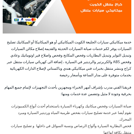
خدمة ميكانيكي سيارات الجليعة الكويت الميكانيكي أو هو الميكانيكا أو الميكانيك تصليح
السيارات يوفر لكم خدمات صيانة السيارات الحديثة والقديمة إصلاح مكائن السيارات
وتبديل التواير وتبديل البطاريات وفحص المكابح وفحص واصلاح قير اوتوماتيك وعادي
وفحص ABS والكربرتير والرديتير في السيارة ، إضافة الى كهربائي سيارات متنقل عبر
كراج وبنشر متنقل بخبرات فني ميكانيكي هندي وباكستاني لإصلاح الدارات الكهربائية
بخدمات متوفرة على مدار الساعة وبأسعار رخيصة
فريقنا الفني مدرب بإشراف أمهر الخبراء ومجهزين بأحدث التجهيزات لإتمام جميع المهام
بحرفية وجودة لا مثيل وتتضمن عدة خدمات ومنها:
صيانة السيارات وفحص ميكانيك وكهرباء السيارة باستخدام أحدث أنواع الكمبيوترات
نقوم أيضا عبر خدمة تصليح سيارات بفحص طرمبة المياه ورديتير السيارة ومبرد
المحرك.
فحص البطارية السيارة وألواح الرصاص ونسبة السوائل في داخلها و تصليح سيارات
متنقل بكافة انواعها