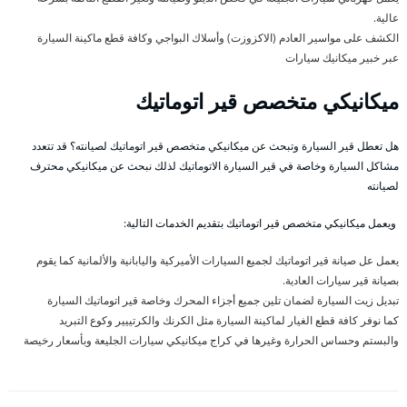
عالية.
الكشف على مواسير العادم (الاكزوزت) وأسلاك البواجي وكافة قطع ماكينة السيارة
عبر خبير ميكانيك سيارات
ميكانيكي متخصص قير اتوماتيك
هل تعطل قير السيارة وتبحث عن ميكانيكي متخصص قير اتوماتيك لصيانته؟ قد تتعدد
مشاكل السيارة وخاصة في قير السيارة الاتوماتيك لذلك نبحث عن ميكانيكي محترف
لصيانته
ويعمل ميكانيكي متخصص قير اتوماتيك بتقديم الخدمات التالية:
يعمل عل صيانة قير اتوماتيك لجميع السيارات الأميركية واليابانية والألمانية كما يقوم
بصيانة قير سيارات العادية.
تبديل زيت السيارة لضمان تلين جميع أجزاء المحرك وخاصة قير اتوماتيك السيارة
كما نوفر كافة قطع الغيار لماكينة السيارة مثل الكرنك والكرتييير وكوع التبريد
والبستم وحساس الحرارة وغيرها في كراج ميكانيكي سيارات الجليعة وبأسعار رخيصة