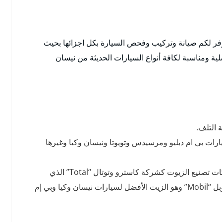
فر لكم صيانة وتركيب وفحص السيارة بكل اجزائها بحيث
ة ومناسبة لكافة أنواع السيارات الحديثة من نيسان
 التلف.
ارات بي ام دبليو ومرسيدس وتويوتا ونيسان وكيا وغيرها
أيضا توفير جميع أنواع زيوت السيارات من أهم الشركات تصنيع الزيوت كشركة كاسترو وتوتال “Total” الذي
انتخب أفضل زيت للسيارة لعام 2020 ونؤمن أيضا موبل “Mobil” وهو الزيت الأفضل لسيارات نيسان وكيا وبي إم