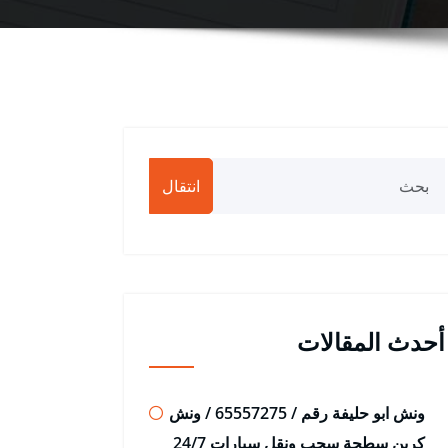
انتقال
أحدث المقالات
ونش ابو حليفة رقم / 65557275 / ونش
كرين سطحة سحب ونقل سيارات 24/7