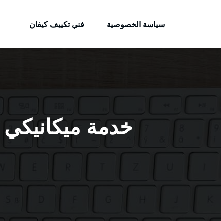
الكويتية
لتجاوز
خدمات وظائف بالكويت
لى
سياسة الخصوصية
فني تكييف كيفان
لمحتوى