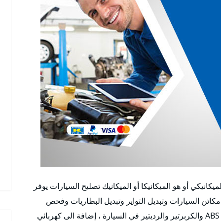
انيكي أو هو الميكانيكا أو الميكانيك تصليح السيارات يوفر
مكائن السيارات وتبديل التواير وتبديل البطاريات وفحص
المكابح وفحص واصلاح قير اوتوماتيك وعادي وفحص ABS والكربرتير والرديتير في السيارة ، إضافة الى كهربائي