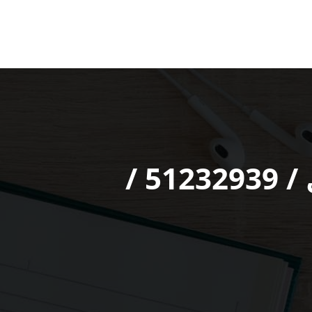
خدمة ميكانيكي سيارات اسطبلات الأحمدي / 51232939‬ /