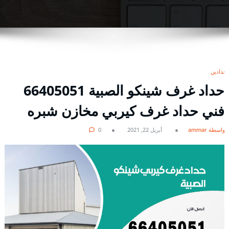
حدادين
حداد غرف شينكو الصبية 66405051
فني حداد غرف كيربي مخازن شبره
بواسطة ammar
أبريل 22, 2021
0