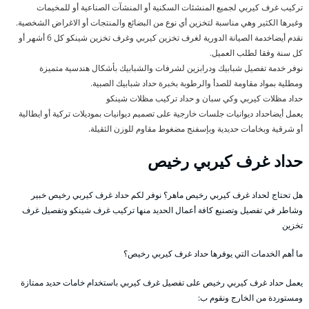
تركيب غرف كيربي لجميع المنشئات السكنية أو المنشآت الصناعية أو للمخيمات
وغيرها الكثير وهي مناسبة لتخزين أي نوع من البضائع والمنتجات أو الاغراض الشخصية.
نقدم أيضاخدمة الصيانة الدورية لغرف تخزين كيربي وغرف تخزين شينكو كل 6 أشهر أو
كل سنة وفقا لطلب العميل.
نوفر خدمة تفصيل شبابيك ودرابزين لشرفات والشبابيك بأشكال هندسية متميزة
ومطلية بمواد مقاومة للصدأ والرطوبة بخبرة حداد شبابيك الصبية.
حداد مظلات كيربي وكي سبان و حداد تركيب مظلات شينكو
يعمل أيضاحداد ديوانيات جلسات خارجية على تصميم ديوانيات بموديلات تركية أو ايطالية
أو شرقية وبخامات حديدية وبإسفنج مضغوط مقاوم للوزن الثقيلة.
حداد غرف كيربي رخيص
هل تحتاج لحداد غرف كيربي رخيص ماهر؟ نوفر لكم حداد غرف كيربي رخيص خبير
وشاطر في تفصيل وتصنيع كافة أعمال الحديد منها تركيب غرف شينكو وتفصيل غرف
تخزين
ما أهم الخدمات التي يوفرها حداد غرف كيربي رخيص؟
يعمل حداد غرف كيربي رخيص على تفصيل غرف كيربي باستخدام خامات حديد ممتازة
ومستوردة من الخارج ونقوم ب: