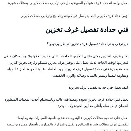
نعمل بواسطة حداد غرف شينكو الصبية يعمل في تركيب مظلات كيربي ومظلات شبرة
نؤمن حداد غرف كيربي الصبية يعمل في صيانة وتصليح وتركيب مظلات كيربي
فني حدادة تفصيل غرف تخزين
هل ترغب بفني حدادة تفصيل غرف تخزين شاطر ورخيص؟
تعتبر غرف التخزين مكان مثالي لتخزين الحاجيات التي لا نريد اتلافها ولا يوجد مكان كافي
لتخزينها لوقت الحاجة لذلك نعمل على توفير غرف تخزين شينكو وغرف تخزين كيربي
مصنعة بخبرة فني حدادة تفصيل غرف تخزين بأجود الخامات عالية الجودة العازلة للمياه
ومقاومة للصدأ وتتميز بالمتانة وصلابة والوزن الخفيف.
كيف يعمل فني حدادة تفصيل غرف تخزين؟
يعمل فني حدادة غرف تخزين بجودة ومصداقية عالية وباستخدام أحدث المعدات المتطورة
لضمان قيام بعمله بأعلى معايير الجودة وكما نوفر:
نعمل على تصميم مظلات كيربي عالية ومنخفضة ومناسبة للسيارات ونقوم ايضا
بتفصيل غرف مظلات شبرة للحدائق والفلل والمزارع والمدارس بأسعار مميزة بواسطة
حداد غرف مظلات شبرة