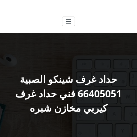
لتجاوز
الكويتية
خدمات وظائف بالكويت
لى
لمحتوى
حداد غرف شينكو الصبية
66405051 فني حداد غرف
كيربي مخازن شبره