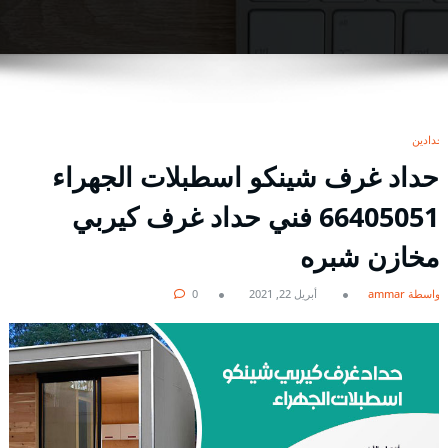
حدادين
حداد غرف شينكو اسطبلات الجهراء
66405051 فني حداد غرف كيربي
مخازن شبره
بواسطة ammar
أبريل 22, 2021
0