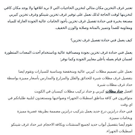
تعتبر غرف التخزين مكان مثالي لتخزين الحاجيات التي لا نريد اتلافها ولا يوجد مكان كافي
لتخزينها لوقت الحاجة لذلك نعمل على توفير غرف تخزين شينكو وغرف تخزين كيربي
مصنعة بخبرة فني حدادة تفصيل غرف تخزين بأجود الخامات عالية الجودة العازلة للمياه
ومقاومة للصدأ وتتميز بالمتانة وصلابة والوزن الخفيف.
كيف يعمل فني حدادة تفصيل غرف تخزين؟
يعمل فني حدادة غرف تخزين بجودة ومصداقية عالية وباستخدام أحدث المعدات المتطورة
لضمان قيام بعمله بأعلى معايير الجودة وكما نوفر:
نعمل على تصميم مظلات كيربي عالية ومنخفضة ومناسبة للسيارات ونقوم ايضا
بتفصيل غرف مظلات شبرة للحدائق والفلل والمزارع والمدارس بأسعار مميزة بواسطة
حداد غرف مظلات شبرة
افضل
حداد مظلات
كيربي و حداد تركيب مظلات كيسبان في الكويت
متوافرون في كافة مناطق اسطبلات الجهراء وضواحيها ومستعدون لتلبية طلباتكم في
اي وقت
فني حداد درابزين درج حديد يعمل بتركيب درابزين مصممة بطريقة عصرية مميزة
وبخامات مميزة.
نقوم أيضا بتفصيل أبواب حديد لجميع المنشئات وبكافة الاحجام عبر حداد غرف شينكو
اسطبلات الجهراء.