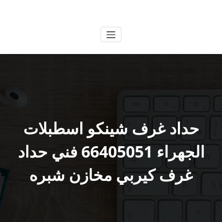
لتجاوز
الكويتية
خدمات وظائف بالكويت
لى
لمحتوى
حداد غرف شينكو اسطبلات
الجهراء 66405051 فني حداد
غرف كيربي مخازن شبره