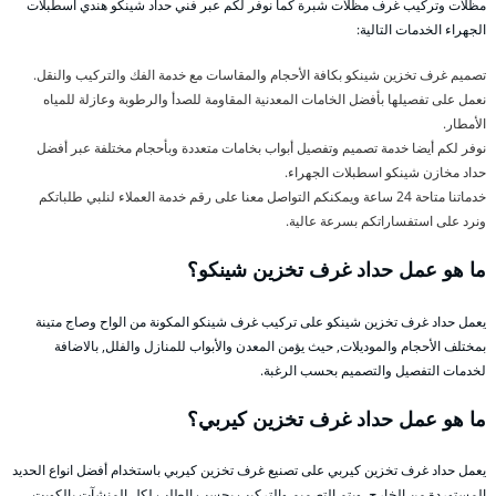
مظلات وتركيب غرف مظلات شبرة كما نوفر لكم عبر فني حداد شينكو هندي اسطبلات
الجهراء الخدمات التالية:
تصميم غرف تخزين شينكو بكافة الأحجام والمقاسات مع خدمة الفك والتركيب والنقل.
نعمل على تفصيلها بأفضل الخامات المعدنية المقاومة للصدأ والرطوبة وعازلة للمياه
الأمطار.
نوفر لكم أيضا خدمة تصميم وتفصيل أبواب بخامات متعددة وبأحجام مختلفة عبر أفضل
حداد مخازن شينكو اسطبلات الجهراء.
خدماتنا متاحة 24 ساعة ويمكنكم التواصل معنا على رقم خدمة العملاء لنلبي طلباتكم
ونرد على استفساراتكم بسرعة عالية.
ما هو عمل حداد غرف تخزين شينكو؟
يعمل حداد غرف تخزين شينكو على تركيب غرف شينكو المكونة من الواح وصاج متينة
بمختلف الأحجام والموديلات, حيث يؤمن المعدن والأبواب للمنازل والفلل, بالاضافة
لخدمات التفصيل والتصميم بحسب الرغبة.
ما هو عمل حداد غرف تخزين كيربي؟
يعمل حداد غرف تخزين كيربي على تصنيع غرف تخزين كيربي باستخدام أفضل انواع الحديد
المستوردة من الخارج, ويتم التصميم والتركيب بحسب الطلب لكل المنشآت بالكويت.