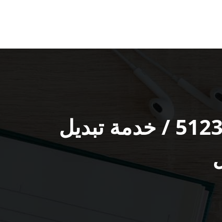
تواير سيارات شمال غرب الصليبيخات / 51232939‬ / خدمة تبديل