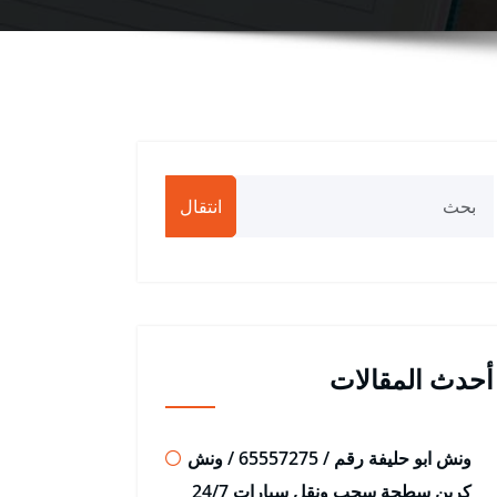
انتقال
أحدث المقالات
ونش ابو حليفة رقم / 65557275 / ونش
كرين سطحة سحب ونقل سيارات 24/7