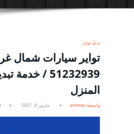
تبديل تواير
تواير سيارات شمال غر
51232939‬ / خد
المنزل
بواسطة ammar
مارس 9, 2021
0