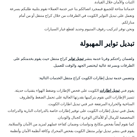
الثبات والأمان خلال القيادة.
خدماتنا متاحة للجميع فبمجرد اتصالكم بنا عبر خدمة العملاء نقوم بتلبية طلبكم بسرعة
ونعمل على تبديل التواير الكويت في الطرقات من خلال كراج متنقل أو من أمام
منازلكم.
ونحن نوفر لتركيب رفوف المنيوم وحديد لقطع غيار السيارات
تبديل تواير المهبولة
ولضمان راحتكم وفرنا خدمة بنشر
تبديل تواير
كراج متنقل حيث يقوم بخدمتكم على
الطرقات وبسرعة عالية ليختصر الجهد والوقت للعميل.
وتتضمن خدمة تبديل إطارات الكويت كراج متنقل الخدمات التالية:
يقوم فني
تبديل اطارات
الكويت على فحص الإطارات وضغط الهواء بتقنيات حديثة.
تتميز الإطارات التي نقوم بتركيبها بقدرتها العالية على تحمل الضغط والظروف
المناخية والحرارة المرتفعة عبر فني تبديل اطارات الكويت.
يعمل فني تبديل إطارات الكويت على توفير إطارات خاصة بالدراجات النارية والدراجات
المخصصة للرمال أو للأماكن الوعرة كجبال والوديان.
كما نقوم أيضاً بفحص مكابح ودواسات وضمان كفاءة عملهم لمزيد من الأمان والسلامة.
يقوم فني بنشر تبديل تواير متنقل الكويت بفحص المحرك وكافة أنظمة الأمان وأنظمة