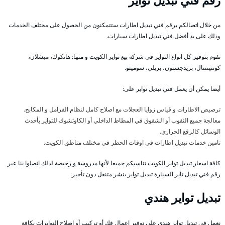
رقم فني تبديل تواير
من خلال اتصالكم برقم فني تبديل اطارات ستتمكنون من الحصول على مختلف الخدمات
وذلك على يد أفضل فني تبديل اطارات سيارات.
نقوم بتوفير كل انواع التواير في شركة بيع تواير الكويت و منها: هانكوك، ميشلان،
كونتيننتال، بريدجستون، بريلي، سوميتو.
أيضا يمكن أن يعمل فني تبديل تواير على:
ترصيص الاطارات و قياس زوايا العجلات مع اصلاح كامل لنظام الفرامل و المكابح.
معالجة جميع الثقوب أو الشقوق في المطاط الداخلي أو الكاوتشوك للتواير بأحدث
الوسائل كالرقع الحراري.
تامين خدمات تبديل اطارات في اوقات الحظر في مختلف مناطق الكويت.
كافة اسعار تبديل تواير الكويت تناسبكم جميعا لأنها مدروسة و رخيصة لذلك اتصلوا بنا عبر
رقم فني تبديل تاير السيارة تبديل تواير بنشر متنقل دون تأخير.
تبديل تواير هندي
نعمل في تبديل تواير هندي على توفير اعمال فك أو تركيب أو اصلاح التوايرات بكافة