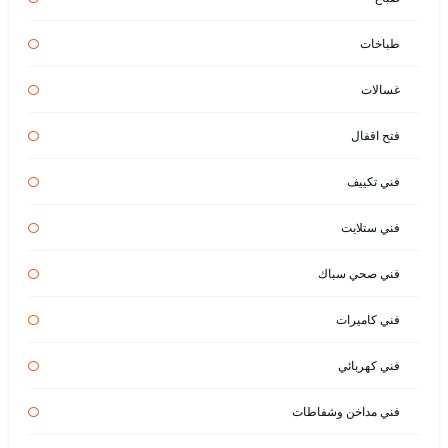
طباخات
غسالات
فتح اقفال
فني تكييف
فني ستلايت
فني صحي سباك
فني كاميرات
فني كهربائي
فني مداخن وشفاطات