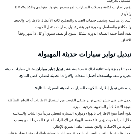
التشغيل بحرفية.
نؤمن إطارات لكافة موديلات السيارات المرسيدس وتويوتا وهواندي والكيا وBMW
والأودي.
أسعارنا منافسة وتشمل خدمات الصيانة والتصليح كافة الأعطال بالإطارات والجنط
والمكافح والمفاصل وبخبرة عبر بنشر تبديل إطارات متنقل الكويت.
نقدم أيضاً خدمة الصيانة الدورية بشكل سنوي أو نصف سنوي أو كل 3 أشهر وفقاً
للاتفاق.
تبديل تواير سيارات حديثة المهبولة
خدماتنا مميزة واستثنائية لذلك نقدم خدمة بنشر
تبديل تواير سيارات
متنقل سيارات حديثة
بخبرة واسعة وباستخدام أفضل المعدات والأدوات الحديثة لتعطي أفضل النتائج.
يقدم فني تبديل إطارات الكويت للسيارات الحديثة المميزات التالية:
نعمل عبر فني بنشر تبديل تواير متنقل الكويت من استبدال الإطارات أو التواير المتآكلة
نتيجة الاحتكاك أو المثقوبة بحرفية مميزة.
نقوم أيضاً بنفخ الإطارات بالهواء وموازنة السيارة لتعطي مزيداً من الثبات والسلاسة
خلال القيادة حيث يؤدي قلة ضغط الهواء في الإطارات للالتواء المفرط الذي يسبب
المزيد من الاحتكاك والذي يسبب التلف السريع للإطار.
نعمل على تبديل التواير للسيارات الحديثة وسيارات السباق بإطارات متينة وقادرة على