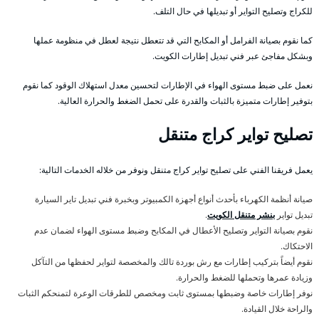
للكراج وتصليح التواير أو تبديلها في حال التلف.
كما نقوم بصيانة الفرامل أو المكابح التي قد تتعطل نتيجة لعطل في منظومة عملها
وبشكل مفاجئ عبر فني تبديل إطارات الكويت.
نعمل على ضبط مستوى الهواء في الإطارات لتحسين معدل استهلاك الوقود كما نقوم
بتوفير إطارات متميزة بالثبات والقدرة على تحمل الضغط والحرارة العالية.
تصليح تواير كراج متنقل
يعمل فريقنا الفني على تصليح تواير كراج متنقل ونوفر من خلاله الخدمات التالية:
صيانة أنظمة الكهرباء بأحدث أنواع أجهزة الكمبيوتر وبخبرة فني تبديل تاير السيارة
تبديل تواير
بنشر متنقل الكويت
.
نقوم بصيانة التواير وتصليح الأعطال في المكابح وضبط مستوى الهواء لضمان عدم
الاحتكاك.
نقوم أيضاً بتركيب إطارات مع رش بوردة تالك والمخصصة لتواير لحفظها من التآكل
وزيادة عمرها وتحملها للضغط والحرارة.
نوفر إطارات خاصة وضبطها بمستوى ثابت ومخصص للطرقات الوعرة لتمنحكم الثبات
والراحة خلال القيادة.