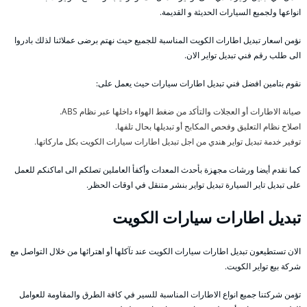
انواعها ولجميع السيارات الحديثة و القديمة.
نؤمن اسعار تبديل اطارات الكويت المناسبة للجميع حيث نهتم برضى عملائنا لذلك بادروا
الى طلب رقم فني تبديل تواير الان.
نقوم بتامين افضل فني تبديل اطارات سيارات حيث يعمل على:
صيانة الاطارات أو العجلات والتأكد من ضغط الهواء داخلها عبر نظام ABS.
اصلاح نظام التعليق وفحص المكابح أو تبديلها بحال تلفها.
توفير خدمة تبديل تواير هندي من اجل تبديل اطارات سيارات الكويت بكل ماركاتها.
كما نقدم أيضا ورشات مجهزة بأحدث المعدات وأكفأ العاملين تصلكم الى اماكنكم للعمل
على تبديل تاير السيارة تبديل تواير بنشر متنقل في اوقات الحظر.
تبديل اطارات سيارات الكويت
الان تستطيعون تبديل اطارات سيارات الكويت عند تآكلها أو اهترائها من خلال التواصل مع
شركة بيع تواير الكويت.
تؤمن شركتنا جميع انواع الاطارات المناسبة للسير في كافة الطرق والمقاومة للعوامل