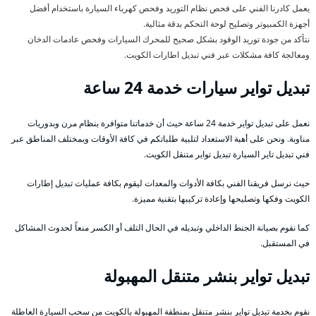
يعمل كادرنا الفني على فحص نظام التوريد وفحص كهرباء السيارة باستخدام أفضل
أجهزة الكمبيوتر وتصليح لوحة التحكم بدقة مثالية.
نتأكد من جودة توريد الوقود بشكل صحيح للمحرك السيارات وفحص عادمات الدخان
ومعالجة كافة مشكلات عبر فني تبديل اطارات الكويت.
تبديل تواير سيارات خدمة 24 ساعة
نعمل على تبديل تواير خدمة 24 ساعة حيث أن خدماتنا متوافرة بنظام مرن وبدوريات
مناوبة. ونحن على أهبة الاستعداد لتلبية طلباتكم في كافة الأوقات وبمختلف المناطق عبر
فني تبديل تاير السيارة تبديل تواير متنقل الكويت.
حيث نرسل فريقنا الفني بكافة الأدوات والمعدات ليقوم بكافة عمليات تبديل إطارات
الكويت وفكها وتصليحها وإعادة تركيبها بتقنية مميزة.
كما نقوم بصيانة الجنط الداخلي وتبديله في الحال التلف أو الكسر منعاً لحدوث المشاكل
في المستقبل.
تبديل تواير بنشر متنقل المهبولة
نقوم بخدمة تبديل تواير بنشر متنقل بمنطقة المهبولة بالكويت من سحب السيارة العاطلة