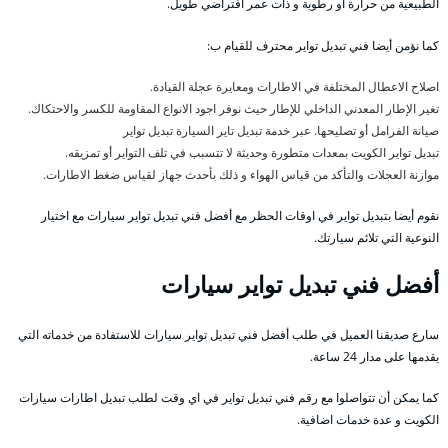
الطبيعية من حرارة أو رطوبة و ذات عمر افتراضي طويل.
كما نؤمن أيضا فني تبديل تواير محترف للقيام ب:
اصلاح الاعطال المختلفة في الاطارات ومعايرة عجلة القيادة.
تغير الإطار المعدني الداخلي للإطار حيث نوفر اجود الانواع المقاومة للكسر والاحتكاك.
صيانة الفرامل أو تصليحها. عبر خدمة تبديل تاير السيارة تبديل تواير
تبديل تواير الكويت بمعدات متطورة وحديثة لا تتسبب في تلف التواير أو تمزيقه.
موازنة العجلات والتأكد من قياس الهواء و ذلك بأحدث جهاز لقياس ضغط الاطارات.
نقوم أيضا بتبديل تواير في اوقات الحظر مع أفضل فني تبديل تواير سيارات مع اختيار
النوعية التي تلائم سيارتك.
أفضل فني تبديل تواير سيارات
سارع صديقنا العميل في طلب أفضل فني تبديل تواير سيارات للاستفادة من خدماته التي
يقدمها على مدار 24 ساعة.
كما يمكن أن تتواصلوا مع رقم فني تبديل تواير في اي وقت لطلب تبديل اطارات سيارات
الكويت و عدة خدمات اضافية.