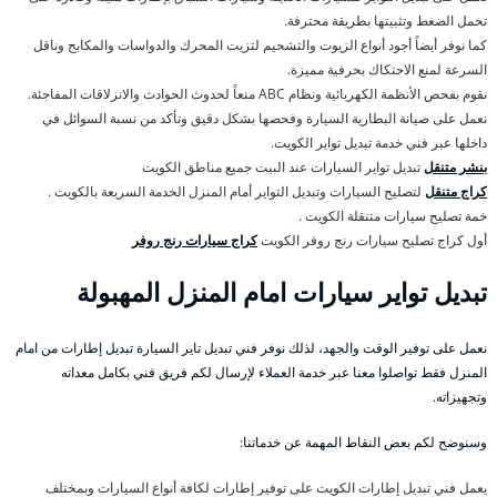
تحمل الضغط وتثبيتها بطريقة محترفة.
كما نوفر أيضاً أجود أنواع الزيوت والتشحيم لتزيت المحرك والدواسات والمكابح وناقل
السرعة لمنع الاحتكاك بحرفية مميزة.
نقوم بفحص الأنظمة الكهربائية ونظام ABC منعاً لحدوث الحوادث والانزلاقات المفاجئة.
نعمل على صيانة البطارية السيارة وفحصها بشكل دقيق وتأكد من نسبة السوائل في
داخلها عبر فني خدمة تبديل تواير الكويت.
بنشر متنقل
تبديل تواير السيارات عند البيت جميع مناطق الكويت
كراج متنقل
لتصليح السيارات وتبديل التواير أمام المنزل الخدمة السريعة بالكويت .
خمة تصليح سيارات متنقلة الكويت .
أول كراج تصليح سيارات رنج روفر الكويت
كراج سيارات رنج روفر
تبديل تواير سيارات امام المنزل المهبولة
نعمل على توفير الوقت والجهد، لذلك نوفر فني تبديل تاير السيارة تبديل إطارات من امام
المنزل فقط تواصلوا معنا عبر خدمة العملاء لإرسال لكم فريق فني بكامل معداته
وتجهيزاته.
وسنوضح لكم بعض النقاط المهمة عن خدماتنا:
يعمل فني تبديل إطارات الكويت على توفير إطارات لكافة أنواع السيارات وبمختلف