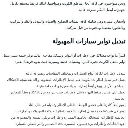
ونحن متواجدون في كافة أنحاء مناطق الكويت وضواحيها، لذلك فريقنا مستعد بكامل
تجهيزاته ليصل اليكم بسرعة عالية.
وأسعارنا مميزة وهي شاملة كافة عمليات التصليح والصيانة والتبديل والفك والتركيب
وبالفاتورة مفصلة ومختومة من قبل شركتنا.
تبديل تواير سيارات المهبولة
كثيراً ما نواجه مشاكل في الإطارات أو التواير وبشكل مفاجئ، لذلك نوفر خدمة بنشر تبديل
تواير متنقل الكويت بخبرة كادرنا وبتقنيات حديثة ومميزة. حيث يقوم فريقنا الفني:
بتبديل الإطارات لكافة أنواع السيارات وبمختلف المقاسات وبسرعة عالية.
يعمل فني تبديل اطارات الكويت على تبديل الإطارات المثقوبة أو التالفة نتيجة الاحتكاك
المباشر بالأرض ويوفر أيضاً إطارات بديلة مميزة وذات خامة متينة.
نعمل على قياس ضغط الهواء داخل الإطارات حيث تتراوح بين 30\35 ووفقاً للمعايير
العالمية.
يقوم أيضاً كادرنا على فحص الجنط الداخلي للإطار وتبديله في حال التلف.
نوفر في شركتنا خدمة تبديل إطارات الكويت اطارات بكافة الموديلات والماركات
العالمية كإطارات الميشلان بخامتها الممتازة وإطارات بريلي المتينة والمصنوعة من
أجود الخامات وإطارات بريدجيسون المتميزة بدقة التصميم والتي تعطي للسيارة