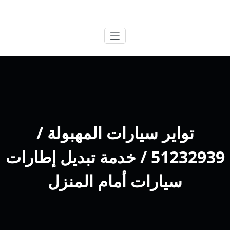
لتجاوز
الكويتية
خدمات وظائف بالكويت
لى
لمحتوى
تواير سيارات المهبولة /
51232939‬ / خدمة تبديل إطارات
سيارات أمام المنزل