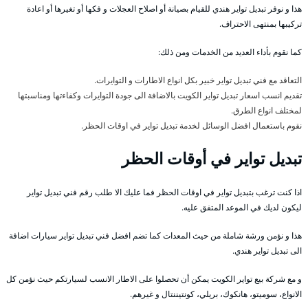
هذا و نوفر تبديل تواير هندي للقيام بصيانة أو اصلاح العجلات و فكها أو تغيرها أو اعادة
تركيبها بمنتهى الاحتراف.
كما نقوم بأداء العديد من الخدمات ومن ذلك:
التعاقد مع فني تبديل تواير خبير بكل انواع الاطارات و التوايرات.
تقديم انسب اسعار تبديل تواير الكويت بالاضافة الى جودة التوايرات وكفاءتها ومناسبتها
لمختلف انواع الطرق.
نقوم باستعمال افضل الوسائل لخدمة تبديل تواير في اوقات الحظر.
تبديل تواير في أوقات الحظر
اذا كنت ترغب بتبديل تواير في اوقات الحظر فما عليك الا طلب رقم فني تبديل تواير
ليكون لديك في الموعد المتفق عليه.
هذا و نؤمن ورشة شاملة من حيث المعدات كما تضم افضل فني تبديل تواير سيارات اضافة
الى تبديل تواير هندي.
و مع شركة بيع تواير الكويت يمكن أن تحصلوا على الاطار الانسب لسيارتكم حيث نؤمن كل
الانواع، سوميتو، هانكوك، بريلي، كونتيننتال و غيرهم.