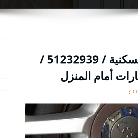
تواير سيارات الشعب السكنية / 51232939‬ /
رات أمام المنزل