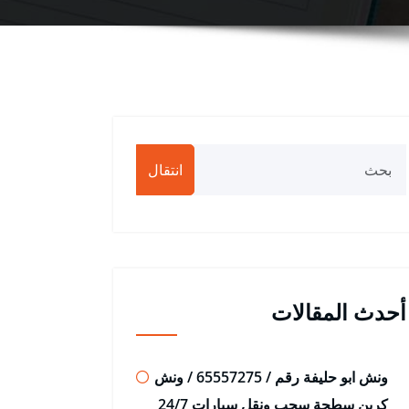
انتقال
أحدث المقالات
ونش ابو حليفة رقم / 65557275 / ونش
كرين سطحة سحب ونقل سيارات 24/7