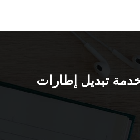
سيارات الشعب السكنية / 51232939 / خدمة تبديل إطارات