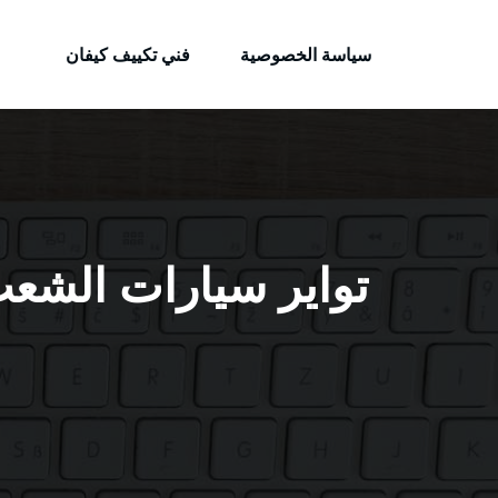
الكويتية
لتجاوز
خدمات وظائف بالكويت
لى
سياسة الخصوصية
فني تكييف كيفان
لمحتوى