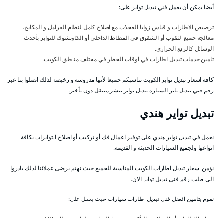
أيضا يمكن أن يعمل فني تبديل تواير على:
ترصيص الاطارات و قياس زوايا العجلات مع اصلاح كامل لنظام الفرامل و المكابح.
معالجة جميع الثقوب أو الشقوق في المطاط الداخلي أو الكاوتشوك للتواير بأحدث
الوسائل كالرقع الحراري.
تامين خدمات تبديل اطارات في اوقات الحظر في مختلف مناطق الكويت.
كافة اسعار تبديل تواير الكويت تناسبكم جميعا لأنها مدروسة و رخيصة لذلك اتصلوا بنا عبر
رقم فني تبديل تاير السيارة تبديل تواير بنشر متنقل دون تأخير.
تبديل تواير هندي
نعمل في تبديل تواير هندي على توفير اعمال فك أو تركيب أو اصلاح التوايرات بكافة
انواعها ولجميع السيارات الحديثة و القديمة.
نؤمن اسعار تبديل اطارات الكويت المناسبة للجميع حيث نهتم برضى عملائنا لذلك بادروا
الى طلب رقم فني تبديل تواير الان.
نقوم بتامين افضل فني تبديل اطارات سيارات حيث يعمل على: