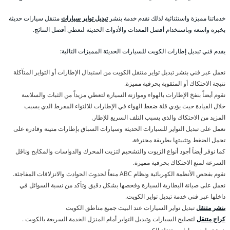
خدماتنا مميزة واستثنائية لذلك نقدم خدمة بنشر
تبديل تواير سيارات
متنقل سيارات حديثة
بخبرة واسعة وباستخدام أفضل المعدات والأدوات الحديثة لتعطي أفضل النتائج.
يقدم فني تبديل إطارات الكويت للسيارات الحديثة المميزات التالية:
نعمل عبر فني بنشر تبديل تواير متنقل الكويت من استبدال الإطارات أو التواير المتآكلة
نتيجة الاحتكاك أو المثقوبة بحرفية مميزة.
نقوم أيضاً بنفخ الإطارات بالهواء وموازنة السيارة لتعطي مزيداً من الثبات والسلاسة
خلال القيادة حيث يؤدي قلة ضغط الهواء في الإطارات للالتواء المفرط الذي يسبب
المزيد من الاحتكاك والذي يسبب التلف السريع للإطار.
نعمل على تبديل التواير للسيارات الحديثة وسيارات السباق بإطارات متينة وقادرة على
تحمل الضغط وتثبيتها بطريقة محترفة.
كما نوفر أيضاً أجود أنواع الزيوت والتشحيم لتزيت المحرك والدواسات والمكابح وناقل
السرعة لمنع الاحتكاك بحرفية مميزة.
نقوم بفحص الأنظمة الكهربائية ونظام ABC منعاً لحدوث الحوادث والانزلاقات المفاجئة.
نعمل على صيانة البطارية السيارة وفحصها بشكل دقيق وتأكد من نسبة السوائل في
داخلها عبر فني خدمة تبديل تواير الكويت.
بنشر متنقل
تبديل تواير السيارات عند البيت جميع مناطق الكويت
كراج متنقل
لتصليح السيارات وتبديل التواير أمام المنزل الخدمة السريعة بالكويت .