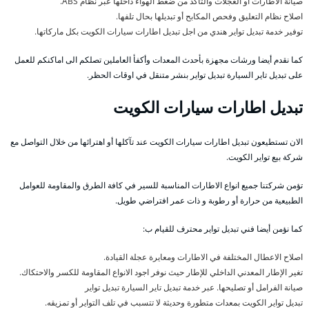
صيانة الاطارات أو العجلات والتأكد من ضغط الهواء داخلها عبر نظام ABS.
اصلاح نظام التعليق وفحص المكابح أو تبديلها بحال تلفها.
توفير خدمة تبديل تواير هندي من اجل تبديل اطارات سيارات الكويت بكل ماركاتها.
كما نقدم أيضا ورشات مجهزة بأحدث المعدات وأكفأ العاملين تصلكم الى اماكنكم للعمل
على تبديل تاير السيارة تبديل تواير بنشر متنقل في اوقات الحظر.
تبديل اطارات سيارات الكويت
الان تستطيعون تبديل اطارات سيارات الكويت عند تآكلها أو اهترائها من خلال التواصل مع
شركة بيع تواير الكويت.
تؤمن شركتنا جميع انواع الاطارات المناسبة للسير في كافة الطرق والمقاومة للعوامل
الطبيعية من حرارة أو رطوبة و ذات عمر افتراضي طويل.
كما نؤمن أيضا فني تبديل تواير محترف للقيام ب:
اصلاح الاعطال المختلفة في الاطارات ومعايرة عجلة القيادة.
تغير الإطار المعدني الداخلي للإطار حيث نوفر اجود الانواع المقاومة للكسر والاحتكاك.
صيانة الفرامل أو تصليحها. عبر خدمة تبديل تاير السيارة تبديل تواير
تبديل تواير الكويت بمعدات متطورة وحديثة لا تتسبب في تلف التواير أو تمزيقه.