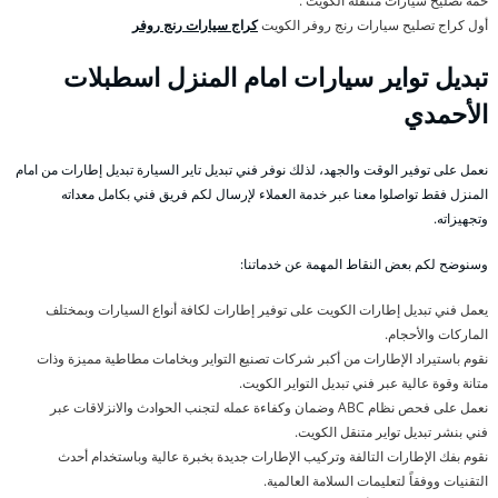
خمة تصليح سيارات متنقلة الكويت .
أول كراج تصليح سيارات رنج روفر الكويت
كراج سيارات رنج روفر
تبديل تواير سيارات امام المنزل اسطبلات
الأحمدي
نعمل على توفير الوقت والجهد، لذلك نوفر فني تبديل تاير السيارة تبديل إطارات من امام
المنزل فقط تواصلوا معنا عبر خدمة العملاء لإرسال لكم فريق فني بكامل معداته
وتجهيزاته.
وسنوضح لكم بعض النقاط المهمة عن خدماتنا:
يعمل فني تبديل إطارات الكويت على توفير إطارات لكافة أنواع السيارات وبمختلف
الماركات والأحجام.
نقوم باستيراد الإطارات من أكبر شركات تصنيع التواير وبخامات مطاطية مميزة وذات
متانة وقوة عالية عبر فني تبديل التواير الكويت.
نعمل على فحص نظام ABC وضمان وكفاءة عمله لتجنب الحوادث والانزلاقات عبر
فني بنشر تبديل تواير متنقل الكويت.
نقوم بفك الإطارات التالفة وتركيب الإطارات جديدة بخبرة عالية وباستخدام أحدث
التقنيات ووفقاً لتعليمات السلامة العالمية.