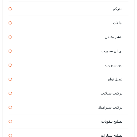
انتركم
بدالات
بنشر متنقل
بي ان سبورت
بين سبورت
تبديل تواير
تركيب ستلايت
تركيب سيراميك
تصليح تلفونات
تصليح سيارات