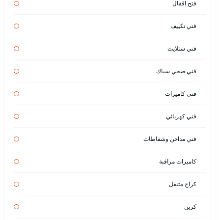
فتح اقفال
فني تكييف
فني ستلايت
فني صحي سباك
فني كاميرات
فني كهربائي
فني مداخن وشفاطات
كاميرات مراقبة
كراج متنقل
كرين