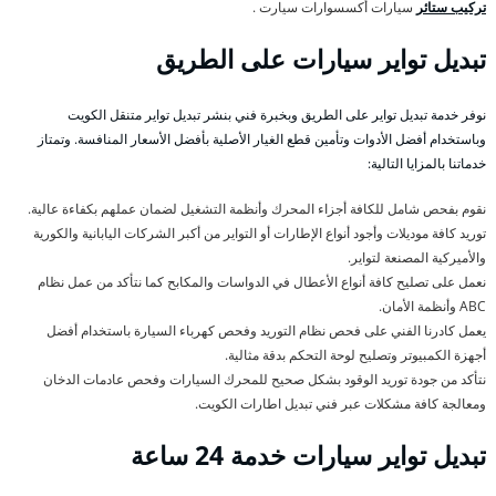
تركيب ستائر
سيارات أكسسوارات سيارت .
تبديل تواير سيارات على الطريق
نوفر خدمة تبديل تواير على الطريق وبخبرة فني بنشر تبديل تواير متنقل الكويت
وباستخدام أفضل الأدوات وتأمين قطع الغيار الأصلية بأفضل الأسعار المنافسة. وتمتاز
خدماتنا بالمزايا التالية:
نقوم بفحص شامل للكافة أجزاء المحرك وأنظمة التشغيل لضمان عملهم بكفاءة عالية.
توريد كافة موديلات وأجود أنواع الإطارات أو التواير من أكبر الشركات اليابانية والكورية
والأميركية المصنعة لتواير.
نعمل على تصليح كافة أنواع الأعطال في الدواسات والمكابح كما نتأكد من عمل نظام
ABC وأنظمة الأمان.
يعمل كادرنا الفني على فحص نظام التوريد وفحص كهرباء السيارة باستخدام أفضل
أجهزة الكمبيوتر وتصليح لوحة التحكم بدقة مثالية.
نتأكد من جودة توريد الوقود بشكل صحيح للمحرك السيارات وفحص عادمات الدخان
ومعالجة كافة مشكلات عبر فني تبديل اطارات الكويت.
تبديل تواير سيارات خدمة 24 ساعة