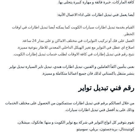
كافة الماركات، خبرة فائقة و مهارة كبيرة يتحلى بها.
أيضا يعمل فني تبديل اطارات على اداء الاعمال الآتية:
القيام بخدمة تبديل اطارات سيارات الكويت كما يمكنه أيضا تبديل اطارات في اوقات
الحظر.
العمل على فك أو تركيب التوايرات في مختلف الاماكن و على مدار 24 ساعة.
اصلاح اي عطل في التواير مع تغير الهيكل الداخلي المعدني للاطار بنوعية مميزة.
نتيح رقم فني تبديل إطارات في كافة الاوقات لطلب خدمات تبديل إطارات الكويت.
نعنى بتأمين اكفأ العاملين و الفنين، تبديل اطارات هندي، تبديل تاير السيارة تبديل تواير
بنشر متنقل باكستاني لذلك فان جميع اعمالنا متكاملة و مميزة.
رقم فني تبديل تواير
من خلال اتصالكم برقم فني تبديل اطارات ستتمكنون من الحصول على مختلف الخدمات
وذلك على يد أفضل فني تبديل اطارات سيارات.
نقوم بتوفير كل انواع التواير في شركة بيع تواير الكويت و منها: هانكوك، ميشلان،
كونتيننتال، بريدجستون، بريلي، سوميتو.