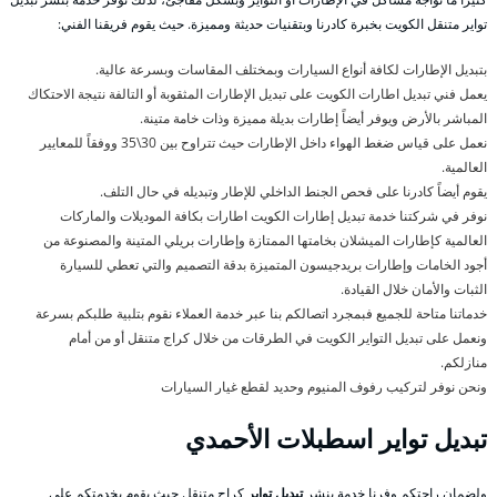
تواير متنقل الكويت بخبرة كادرنا وبتقنيات حديثة ومميزة. حيث يقوم فريقنا الفني:
بتبديل الإطارات لكافة أنواع السيارات وبمختلف المقاسات وبسرعة عالية.
يعمل فني تبديل اطارات الكويت على تبديل الإطارات المثقوبة أو التالفة نتيجة الاحتكاك
المباشر بالأرض ويوفر أيضاً إطارات بديلة مميزة وذات خامة متينة.
نعمل على قياس ضغط الهواء داخل الإطارات حيث تتراوح بين 30\35 ووفقاً للمعايير
العالمية.
يقوم أيضاً كادرنا على فحص الجنط الداخلي للإطار وتبديله في حال التلف.
نوفر في شركتنا خدمة تبديل إطارات الكويت اطارات بكافة الموديلات والماركات
العالمية كإطارات الميشلان بخامتها الممتازة وإطارات بريلي المتينة والمصنوعة من
أجود الخامات وإطارات بريدجيسون المتميزة بدقة التصميم والتي تعطي للسيارة
الثبات والأمان خلال القيادة.
خدماتنا متاحة للجميع فبمجرد اتصالكم بنا عبر خدمة العملاء نقوم بتلبية طلبكم بسرعة
ونعمل على تبديل التواير الكويت في الطرقات من خلال كراج متنقل أو من أمام
منازلكم.
ونحن نوفر لتركيب رفوف المنيوم وحديد لقطع غيار السيارات
تبديل تواير اسطبلات الأحمدي
ولضمان راحتكم وفرنا خدمة بنشر
تبديل تواير
كراج متنقل حيث يقوم بخدمتكم على