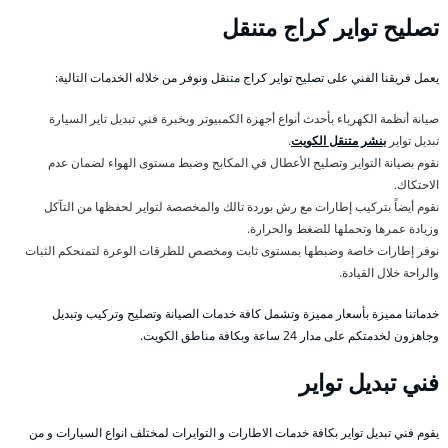
تصليح تواير كراج متنقل
يعمل فريقنا الفني على تصليح تواير كراج متنقل ونوفر من خلاله الخدمات التالية:
صيانة أنظمة الكهرباء بأحدث أنواع أجهزة الكمبيوتر وبخبرة فني تبديل تاير السيارة
تبديل تواير
بنشر متنقل الكويت
.
نقوم بصيانة التواير وتصليح الأعطال في المكابح وضبط مستوى الهواء لضمان عدم
الاحتكاك.
نقوم أيضاً بتركيب إطارات مع رش بوردة تالك والمخصصة لتواير لحفظها من التآكل
وزيادة عمرها وتحملها للضغط والحرارة.
نوفر إطارات خاصة وضبطها بمستوى ثابت ومخصص للطرقات الوعرة لتمنحكم الثبات
والراحة خلال القيادة.
خدماتنا مميزة بأسعار مميزة وتشمل كافة خدمات الصيانة وتصليح وتركيب وتبديل
وجاهزون لخدمتكم على مدار 24 ساعة وبكافة مناطق الكويت.
فني تبديل تواير
يقوم فني تبديل تواير بكافة خدمات الاطارات و التوايرات لمختلف انواع السيارات و من