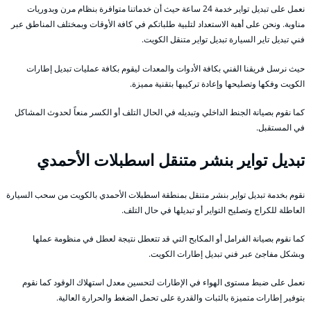
نعمل على تبديل تواير خدمة 24 ساعة حيث أن خدماتنا متوافرة بنظام مرن وبدوريات
مناوبة. ونحن على أهبة الاستعداد لتلبية طلباتكم في كافة الأوقات وبمختلف المناطق عبر
فني تبديل تاير السيارة تبديل تواير متنقل الكويت.
حيث نرسل فريقنا الفني بكافة الأدوات والمعدات ليقوم بكافة عمليات تبديل إطارات
الكويت وفكها وتصليحها وإعادة تركيبها بتقنية مميزة.
كما نقوم بصيانة الجنط الداخلي وتبديله في الحال التلف أو الكسر منعاً لحدوث المشاكل
في المستقبل.
تبديل تواير بنشر متنقل اسطبلات الأحمدي
نقوم بخدمة تبديل تواير بنشر متنقل بمنطقة اسطبلات الأحمدي بالكويت من سحب السيارة
العاطلة للكراج وتصليح التواير أو تبديلها في حال التلف.
كما نقوم بصيانة الفرامل أو المكابح التي قد تتعطل نتيجة لعطل في منظومة عملها
وبشكل مفاجئ عبر فني تبديل إطارات الكويت.
نعمل على ضبط مستوى الهواء في الإطارات لتحسين معدل استهلاك الوقود كما نقوم
بتوفير إطارات متميزة بالثبات والقدرة على تحمل الضغط والحرارة العالية.