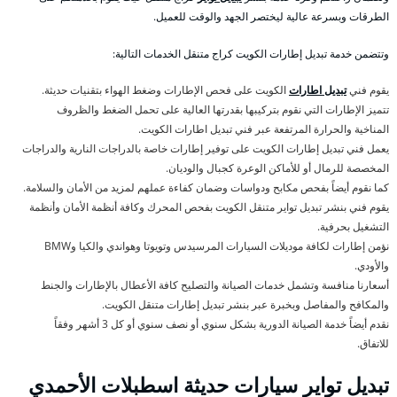
الطرقات وبسرعة عالية ليختصر الجهد والوقت للعميل.
وتتضمن خدمة تبديل إطارات الكويت كراج متنقل الخدمات التالية:
يقوم فني
تبديل اطارات
الكويت على فحص الإطارات وضغط الهواء بتقنيات حديثة.
تتميز الإطارات التي نقوم بتركيبها بقدرتها العالية على تحمل الضغط والظروف
المناخية والحرارة المرتفعة عبر فني تبديل اطارات الكويت.
يعمل فني تبديل إطارات الكويت على توفير إطارات خاصة بالدراجات النارية والدراجات
المخصصة للرمال أو للأماكن الوعرة كجبال والوديان.
كما نقوم أيضاً بفحص مكابح ودواسات وضمان كفاءة عملهم لمزيد من الأمان والسلامة.
يقوم فني بنشر تبديل تواير متنقل الكويت بفحص المحرك وكافة أنظمة الأمان وأنظمة
التشغيل بحرفية.
نؤمن إطارات لكافة موديلات السيارات المرسيدس وتويوتا وهواندي والكيا وBMW
والأودي.
أسعارنا منافسة وتشمل خدمات الصيانة والتصليح كافة الأعطال بالإطارات والجنط
والمكافح والمفاصل وبخبرة عبر بنشر تبديل إطارات متنقل الكويت.
نقدم أيضاً خدمة الصيانة الدورية بشكل سنوي أو نصف سنوي أو كل 3 أشهر وفقاً
للاتفاق.
تبديل تواير سيارات حديثة اسطبلات الأحمدي