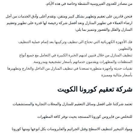
من مصادر للعدوى الفيروسية النشطة وخاصة في هذه الأيام،
فنحن قادرين على تعقيم وتطهير بشكل كبير ومتقن، ونقدم أعلى وأدق الخدمات من أجل
ارضاء العملاء في تطهير المنازل ونعد أفضل شركة رخيصة لها قدرة على تطهير وتعقيم
المنازل والفلل والقصور ونتميز بما يلي:
فك الأجهزة الكهربائية التي تحتاج الى تنظيف وتركيبها بعد إتمام عملية التنظيف
والتطهير.
تنظيف المنازل من خلال فنيين لديهم الخبرة الكبيرة في التعامل مع جميع أنواع
المنظفات والمطهرات ويقدمون خدماتهم بأسعار تشجيعية ومدروسة.
تقنيات حديثة وأجهزة متطورة تسعدنا في تنظيف المنازل من الداخل والخارج وتطهيرها
بأسعار مثالية ومميزة
شركة تعقيم كورونا الكويت
تعتمد شركتنا على افضل وسائل التعقيم للمنازل والمحلات التجارية والمستشفيات
للتخلص من فايروس كورونا المستجد بحيث نوفر كافة المطهرات
ومواد التبخير لتنظيف الاسطح وقتل الجراثيم والفايروسات بكل انوعها ومنها كورونا