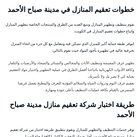
خطوات تعقيم المنازل في مدينة صباح الأحمد
نقوم بتنظيف وتطهير المنازل ونتبع العديد من الطرق والمنتجات الخاصة بتطهير المنازل
واتباع خطوات تعقيم المنازل في الكويت،
لنوفر طبقة حماية أكبر للمنزل الذي تسكن فيه ونتعامل مع كل جزء من انحاء المنزل
بحرفية عالية في تطهيره بأجود المواد حيث نقوم بالتالي:
تطهير غرف المعيشة وتنظيف الأثاث والمجالس والستائر والسجاد والأرضيات والتلفاز
وكافة الأدوات الكهربائية باتباعنا أفضل الطرق في عملية التطهير واختيار مواد التعقيم
بعناية كي لا تضر بك ولا بأسرتك.
تعقيم غرف النوم ودروات المياه والسلالم المؤدية للغرف والمطبخ بفضل فريقنا
المتمرس بالقيام بكافة عمليات التنظيف بأعلى جودة ومهارة.
طريقة اختبار شركة تعقيم منازل مدينة صباح
الأحمد
نوفر خدمات التنظيف والتطهير للمنازل ونقوم بتطبيق طريقة اختبار من شركة تعقيم
منازل مدينة صباح الأحمد من أجل ضمان التعقيم الكامل لكافة ارجاء المنزل