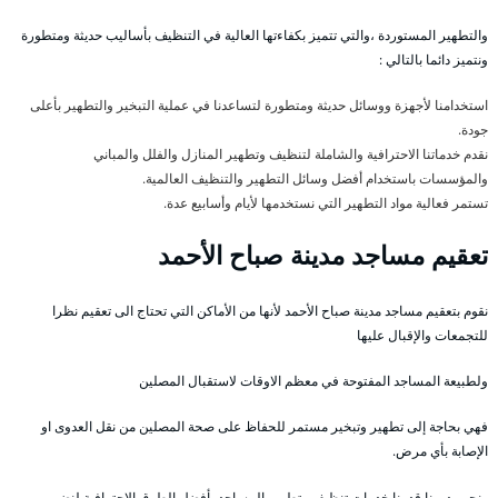
والتطهير المستوردة ،والتي تتميز بكفاءتها العالية في التنظيف بأساليب حديثة ومتطورة
ونتميز دائما بالتالي :
استخدامنا لأجهزة ووسائل حديثة ومتطورة لتساعدنا في عملية التبخير والتطهير بأعلى
جودة.
نقدم خدماتنا الاحترافية والشاملة لتنظيف وتطهير المنازل والفلل والمباني
والمؤسسات باستخدام أفضل وسائل التطهير والتنظيف العالمية.
تستمر فعالية مواد التطهير التي نستخدمها لأيام وأسابيع عدة.
تعقيم مساجد مدينة صباح الأحمد
نقوم بتعقيم مساجد مدينة صباح الأحمد لأنها من الأماكن التي تحتاج الى تعقيم نظرا
للتجمعات والإقبال عليها
ولطبيعة المساجد المفتوحة في معظم الاوقات لاستقبال المصلين
فهي بحاجة إلى تطهير وتبخير مستمر للحفاظ على صحة المصلين من نقل العدوى او
الإصابة بأي مرض.
ونحن بدورنا قدمنا خدمات تنظيف وتطهير المساجد بأفضل الطرق الاحترافية لنضمن