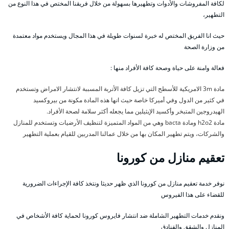
لكافة المفروشات والأدوات وتطهيرها بسهولة من خلال فريقنا المختص في هذا النوع من
التطهير،
حيث انا الفريق المختص له خبرة لسنوات طويلة في هذا المجال ويستخدم مواد معتمدة
من وزارة الصحة
فعالة وامنة على حياة وصحة كافة الأفراد منها :
مادة 3m الامريكية للأسطح التي تزيل كافة الأتربة المسببة لانتشار الامراض وتستخدم
في كثير من الدول وفي أميركا خاصة حيث انها هذه المادة مكونة من بيروكسيد
الهيدروجين المتبخر وأكسيد الإيثيلين مما يجعله أكثر سلامة لصحة الأفراد.
مادة h2o2 ومادة bacta وهي من المواد المتميزة لتنظيف الأرضيات وتستخدم للمنازل
والشركات، ويتم تطهير المكان بها من خلال عمالنا المدربين للقيام بعملية التطهير
تعقيم منازل من كورونا
نوفر خدمة تعقيم منازل من كورونا الذي ظهر حديثا ونتخذ كافة الإجراءات الضرورية
للقضاء على هذا الفيروس
ونقدم خدمات التطهير الشاملة ضد انتشار فايروس كورونا لحماية كافة الأشخاص في
المنازل والشقق والفنادق