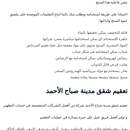
تتغير فاعلية هذا المنتج
اعتمادا على طريقة استخدامه ونطلب منك دائما اتباع التعليمات الموضحة على ملصق
عبوة المنتج واتباعها :
قابلة للتخفيف: يمكن تخفيفها بالماء.
جاهزة للاستخدام: اي يمكن استخدامها مباشرة بمجرد شرائها.
المواد المشربة: المنتج يحتوي على مواد معقمة مثل عصا تعقيم المرحاض.
ضباب: يمكن استخدامه في شكل ضباب.
رشاش كهروستاتيكي :يمكن استخدامه مع الرشاش.
صلب: قرص قابل للذوبان.
بخار: يستخدم مع مولد بيروكسيد الهيدروجين المبخر.
مسح :منشفة مشبعة مسبقا بمادة معقمة.
تعقيم شقق مدينة صباح الأحمد
تعقيم شقق مدينة صباح الأحمد شركة من أفضل الشركات المتخصصة في خدمات التطهير
و توفر أفضل فريق عمل على خبرة ممتازة في عمليات التعقيم
يعمل بدقة وكفاءة عالية، ملتزم بالمواعيد، محمل بأدوات حديثة في التبخير الجاف للتأكد