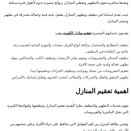
وبعدها مباشرة نقوم بالتطهير وتعطير المنازل بروائح متميزة تدوم لأطول فترة ممكنة
حيث نقدم خدماتنا في تنظيف وتطهير المنازل بفضل نخبة فنية وعمالة محترفة في تطهير
وتبخير المنازل
يقدمون خدماتهم المتميزة
تعقيم منازل الكويت
وهي:
تنظيف المطابخ والحمامات وكافة أنواع الغرف بمعدات وأجهزة المانية لتقديم درجة
عالية من الكفاءة في التنظيف.
تنظيف الستائر والمفروشات ونقوم بجلي الأرضيات وتنظيف الكنب والمجالس بمواد
تطهير فعالة وآمنة على صحة الأفراد.
تعقيم المفروشات من سجاد وموكيت وتنظيف الخزانات وتعقيمها جيدا.
تطهير الشقق والفلل والشركات والمكاتب لتجنب العدوى وتقليل إصابتك بالأمراض.
اهمية تعقيم المنازل
نقوم بخدمات التطهير والتنظيف نظرا لأهمية تعقيم المنازل وتنظيفها ولفوائدها الكبيرة
التي تقتل البكتيريا والفيروسات
وتعتبر نظافة المنزل من أهم العوامل التي تحافظ على حياة الأفراد وعلى صحتهم من
الأمراض والفيروسات المنتشرة