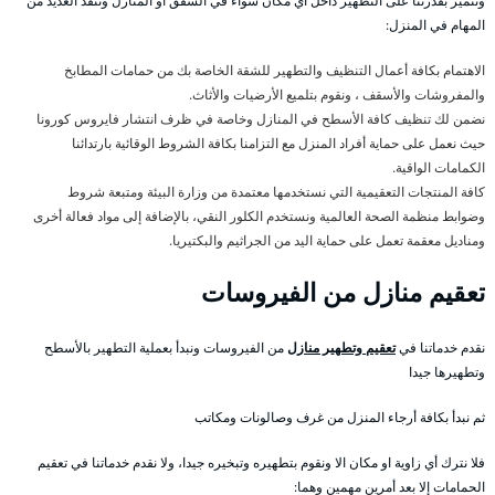
ونتميز بقدرتنا على التطهير داخل أي مكان سواء في الشقق او المنازل وننفذ العديد من
المهام في المنزل:
الاهتمام بكافة أعمال التنظيف والتطهير للشقة الخاصة بك من حمامات المطابخ
والمفروشات والأسقف ، ونقوم بتلميع الأرضيات والأثاث.
نضمن لك تنظيف كافة الأسطح في المنازل وخاصة في ظرف انتشار فايروس كورونا
حيث نعمل على حماية أفراد المنزل مع التزامنا بكافة الشروط الوقائية بارتدائنا
الكمامات الواقية.
كافة المنتجات التعقيمية التي نستخدمها معتمدة من وزارة البيئة ومتبعة شروط
وضوابط منظمة الصحة العالمية ونستخدم الكلور النقي، بالإضافة إلى مواد فعالة أخرى
ومناديل معقمة تعمل على حماية اليد من الجراثيم والبكتيريا.
تعقيم منازل من الفيروسات
نقدم خدماتنا في
تعقيم وتطهير منازل
من الفيروسات ونبدأ بعملية التطهير بالأسطح
وتطهيرها جيدا
ثم نبدأ بكافة أرجاء المنزل من غرف وصالونات ومكاتب
فلا نترك أي زاوية او مكان الا ونقوم بتطهيره وتبخيره جيدا، ولا نقدم خدماتنا في تعقيم
الحمامات إلا بعد أمرين مهمين وهما: