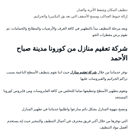
تنظيف المكان وشفط الأتربة والغبار.
إزالة خيوط العناكب ومسح الأسقف التي تعد بؤر البكتيريا والجراثيم.
وبعد مرحلة التنظيف نبدأ بالتطهير في كافة الغرف والأرضيات والمطابخ والحمامات، ثم
نقوم برش معطرات الجو.
شركة تعقيم منازل من كورونا مدينة صباح
الأحمد
نوفر خدماتنا من خلال
شركة تعقيم منازل
حيث اننا نقوم بتنظيف الأسطح الناعمة بسبب
تراكم الجراثيم والفيروسات عليها
ونقوم بتطهير الأسطح وتنظيفها تماما للتخلص من كافة الفايروسات ومن فايروس كورونا
المستجد
وننصح بتهوية المنازل بشكل دائم سارعوا واطلبوا خدماتنا في تطهير المنازل
التي نوفرها من خلال أكبر فريق محترف في أعمال التنظيف والتبخير حيث إنه يستخدم
أفضل مواد التنظيف