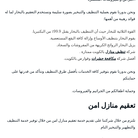
ونحن بدورنا نقوم بعملية التنظيف والتبخير بصورة سليمة ونستخدم التعقيم بالبخار لما له
فوائد رهيبة من أهمها:
القوة الثلاثية للبخار حيث أن التنظيف بالبخار يقتل 99.9٪ من البكتيريا.
يقوم البخار بتنظيف الأوساخ وإزالة كافة البقع المستعصية.
يزيل البخار الروائح الكريهة من المفروشات والسجاد.
شركة
تنظيف منازل
بالكويت ممتازة .
أفضل شركة
مكافحة حشرات
وقوارض بالكويت.
ونحن بدورنا نقوم بتوفير كافة الخدمات بأفضل طرق التنظيف ونتأكد من قدرتها على
حمايتكم
وحماية اطفالكم من الجراثيم والفيروسات.
تعقيم منازل امن
نلتزم من خلال شركتنا على تقديم خدمة تعقيم منازل امن من خلال توفير خدمة التنظيف
والتطهير والتبخير التام