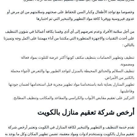
وخصوصا مع تواجد الأطفال وكبار السن للحفاظ على صحتهم وسلامتهم من اي مرض أو
عدوى فيروسية ووفرنا كافة مواد التطهير والتبخير التي تم اختبارها
من أجل سلامة الأفراد وعدم تعرضهم إلى أي أذى وقمنا بكافة أعمالنا في شؤون التنظيف
على أحدث التقنيات والاجهزة المتطورة التي مكنتنا من أداء مهمتنا على اكمل وجه وتميزنا
بالتالي :
تنظيف وتطهير الحمامات بتنظيف مكثف كونها أكثر عرضة للتلوث بمواد فعالة
ومضمونة.
تنظيف السلالم والحدائق المحيطة بالمنزل لتواجد الطيور بها والتعرض لأجواء محملة
بالكثير من الأمراض.
تطهير المنازل بعناية تامة باستخدامنا مواد تطهير مجربة قبل استخدامها لضمان جودتها
وفاعليتها.
التركيز على تعقيم مقابض الأبواب والكراسي والمقاعد والمكاتب وتنظيف المطابخ.
أرخص شركة تعقيم منازل بالكويت
نقدم خدمة التنظيف و التطهير والتبخير لكافة المنازل في الكويت ونعتبر أرخص شركة
تعقيم منازل بالكويت ونستخدم ادوات ومواد معقمة، تضمن تطهير المكان وكل ما يوجد به