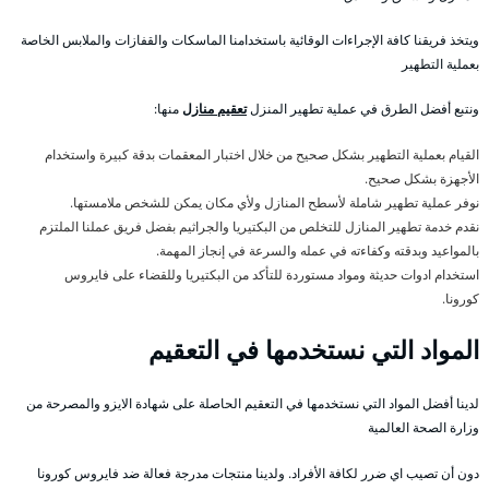
ويتخذ فريقنا كافة الإجراءات الوقائية باستخدامنا الماسكات والقفازات والملابس الخاصة
بعملية التطهير
ونتبع أفضل الطرق في عملية تطهير المنزل
تعقيم منازل
منها:
القيام بعملية التطهير بشكل صحيح من خلال اختبار المعقمات بدقة كبيرة واستخدام
الأجهزة بشكل صحيح.
نوفر عملية تطهير شاملة لأسطح المنازل ولأي مكان يمكن للشخص ملامستها.
نقدم خدمة تطهير المنازل للتخلص من البكتيريا والجراثيم بفضل فريق عملنا الملتزم
بالمواعيد وبدقته وكفاءته في عمله والسرعة في إنجاز المهمة.
استخدام ادوات حديثة ومواد مستوردة للتأكد من البكتيريا وللقضاء على فايروس
كورونا.
المواد التي نستخدمها في التعقيم
لدينا أفضل المواد التي نستخدمها في التعقيم الحاصلة على شهادة الايزو والمصرحة من
وزارة الصحة العالمية
دون أن تصيب اي ضرر لكافة الأفراد. ولدينا منتجات مدرجة فعالة ضد فايروس كورونا