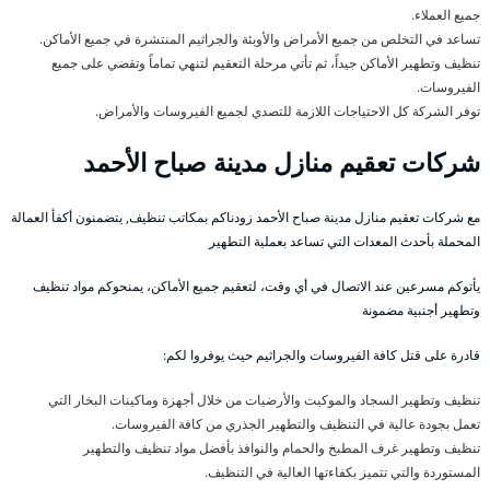
جميع العملاء.
تساعد في التخلص من جميع الأمراض والأوبئة والجراثيم المنتشرة في جميع الأماكن.
تنظيف وتطهير الأماكن جيداً، ثم تأتي مرحلة التعقيم لتنهي تماماً وتقضي على جميع
الفيروسات.
توفر الشركة كل الاحتياجات اللازمة للتصدي لجميع الفيروسات والأمراض.
شركات تعقيم منازل مدينة صباح الأحمد
مع شركات تعقيم منازل مدينة صباح الأحمد زودناكم بمكاتب تنظيف, يتضمنون أكفأ العمالة
المحملة بأحدث المعدات التي تساعد بعملية التطهير
يأتوكم مسرعين عند الاتصال في أي وقت، لتعقيم جميع الأماكن، يمنحوكم مواد تنظيف
وتطهير أجنبية مضمونة
قادرة على قتل كافة الفيروسات والجراثيم حيث يوفروا لكم:
تنظيف وتطهير السجاد والموكيت والأرضيات من خلال أجهزة وماكينات البخار التي
تعمل بجودة عالية في التنظيف والتطهير الجذري من كافة الفيروسات.
تنظيف وتطهير غرف المطبخ والحمام والنوافذ بأفضل مواد تنظيف والتطهير
المستوردة والتي تتميز بكفاءتها العالية في التنظيف.