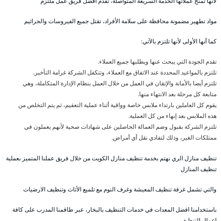
لأنها تمنح عملائها الخدمة السريعة المتواصلة، تقدم أفضل فريق عمل ملتزم
مواد تطهير مضمونة محافظة على سلامة الأفراد، تقتل جميع الفيروسات والجراثيم
كما أنها الأولى لأنها تلتزم بالآتي:
تقدم الجودة التي يبحث عنها ويطلبها جميع العملاء.
تلتزم بالمواعيد المحددة عند الاتفاق مع العملاء، وتتكفل الشركة غرامة التأخير.
تلتزم أيضا بالأمانة والإتقان في العمل من خلال العمل بنظام الإدارة المتكاملة، وهي
متابعة كل مرحلة بعد الانتهاء منها.
يقوم كل العاملين بارتداء ملابس خاصة وواقية أثناء عملية التعقيم، ثم يتم التخلص من
هذه الملابس بعد إنهاء من كل العملية.
تلتزم الشركة بقبول وضم العمالة الحاصلين على شهادات صحية لأنهم يعملون في
ممتلكات الغير، وذلك لتفادي نقل أي أمراض.
تنظيف منازل الري نهتم بخدمة تنظيف منازل الكويت من خلال فريق عملنا المتميز بعملية
تنظيف المنازل
والتي تشمل غرفة تنظيف المعيشة وغرف النوم مع تلميع الأثاث وتنظيف الارضيات
باستخدامنا افضل المعدات في خدمات التنظيف بالبخار، عبر طاقمنا المدرب على كافة
اعمال التنظيف