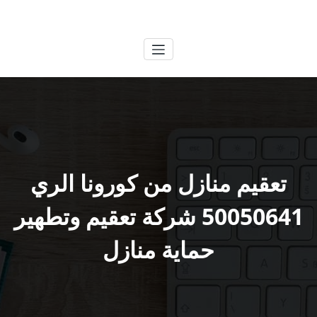
لتجاوز
الكويتية
خدمات وظائف بالكويت
لى
لمحتوى
تعقيم منازل من كورونا الري
50050641 شركة تعقيم وتطهير
حماية منازل