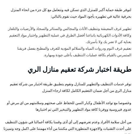
لنوفر طبقة حماية أكبر للمنزل الذي تسكن فيه ونتعامل مع كل جزء من انحاء المنزل
بحرفية عالية في تطهيره بأجود المواد حيث نقوم بالتالي:
تطهير غرف المعيشة وتنظيف الأثاث والمجالس والستائر والسجاد والأرضيات والتلفاز
وكافة الأدوات الكهربائية باتباعنا أفضل الطرق في عملية التطهير واختيار مواد التعقيم
بعناية كي لا تضر بك ولا بأسرتك.
تعقيم غرف النوم ودروات المياه والسلالم المؤدية للغرف والمطبخ بفضل فريقنا
المتمرس بالقيام بكافة عمليات التنظيف بأعلى جودة ومهارة.
طريقة اختبار شركة تعقيم منازل الري
نوفر خدمات التنظيف والتطهير للمنازل ونقوم بتطبيق طريقة اختبار من شركة تعقيم
منازل الري من أجل ضمان التعقيم الكامل لكافة ارجاء المنزل
وخصوصا مع تواجد الأطفال وكبار السن للحفاظ على صحتهم وسلامتهم من اي مرض أو
عدوى فيروسية ووفرنا كافة مواد التطهير والتبخير التي تم اختبارها
من أجل سلامة الأفراد وعدم تعرضهم إلى أي أذى وقمنا بكافة أعمالنا في شؤون التنظيف
على أحدث التقنيات والاجهزة المتطورة التي مكنتنا من أداء مهمتنا على اكمل وجه وتميزنا