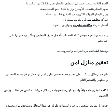
القوة الثلاثية للبخار حيث أن التنظيف بالبخار يقتل 99.9٪ من البكتيريا.
يقوم البخار بتنظيف الأوساخ وإزالة كافة البقع المستعصية.
يزيل البخار الروائح الكريهة من المفروشات والسجاد.
شركة
تنظيف منازل
بالكويت ممتازة .
أفضل شركة
مكافحة حشرات
وقوارض بالكويت.
ونحن بدورنا نقوم بتوفير كافة الخدمات بأفضل طرق التنظيف ونتأكد من قدرتها على
حمايتكم
وحماية اطفالكم من الجراثيم والفيروسات.
تعقيم منازل امن
نلتزم من خلال شركتنا على تقديم خدمة تعقيم منازل امن من خلال توفير خدمة التنظيف
والتطهير والتبخير التام
لكافة المفروشات والأدوات وتطهيرها بسهولة من خلال فريقنا المختص في هذا النوع من
التطهير،
حيث انا الفريق المختص له خبرة لسنوات طويلة في هذا المجال ويستخدم مواد معتمدة