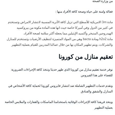
من وزارة الصحة
فعالة وامنة على حياة وصحة كافة الأفراد منها :
مادة 3m الامريكية للأسطح التي تزيل كافة الأتربة المسببة لانتشار الامراض وتستخدم
في كثير من الدول وفي أميركا خاصة حيث انها هذه المادة مكونة من بيروكسيد
الهيدروجين المتبخر وأكسيد الإيثيلين مما يجعله أكثر سلامة لصحة الأفراد.
مادة h2o2 ومادة bacta وهي من المواد المتميزة لتنظيف الأرضيات وتستخدم للمنازل
والشركات، ويتم تطهير المكان بها من خلال عمالنا المدربين للقيام بعملية التطهير
تعقيم منازل من كورونا
نوفر خدمة تعقيم منازل من كورونا الذي ظهر حديثا ونتخذ كافة الإجراءات الضرورية
للقضاء على هذا الفيروس
ونقدم خدمات التطهير الشاملة ضد انتشار فايروس كورونا لحماية كافة الأشخاص في
المنازل والشقق والفنادق
ويتخذ فريقنا كافة الإجراءات الوقائية باستخدامنا الماسكات والقفازات والملابس الخاصة
بعملية التطهير