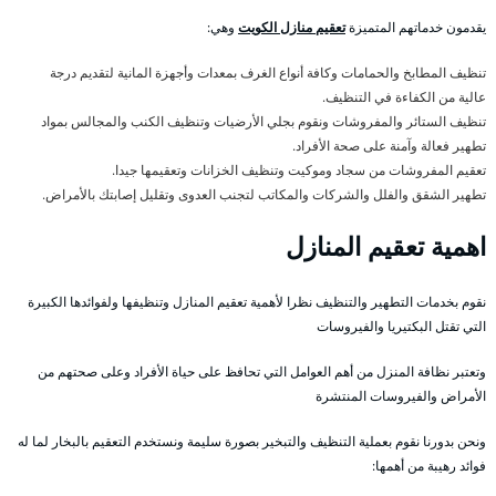
يقدمون خدماتهم المتميزة
تعقيم منازل الكويت
وهي:
تنظيف المطابخ والحمامات وكافة أنواع الغرف بمعدات وأجهزة المانية لتقديم درجة
عالية من الكفاءة في التنظيف.
تنظيف الستائر والمفروشات ونقوم بجلي الأرضيات وتنظيف الكنب والمجالس بمواد
تطهير فعالة وآمنة على صحة الأفراد.
تعقيم المفروشات من سجاد وموكيت وتنظيف الخزانات وتعقيمها جيدا.
تطهير الشقق والفلل والشركات والمكاتب لتجنب العدوى وتقليل إصابتك بالأمراض.
اهمية تعقيم المنازل
نقوم بخدمات التطهير والتنظيف نظرا لأهمية تعقيم المنازل وتنظيفها ولفوائدها الكبيرة
التي تقتل البكتيريا والفيروسات
وتعتبر نظافة المنزل من أهم العوامل التي تحافظ على حياة الأفراد وعلى صحتهم من
الأمراض والفيروسات المنتشرة
ونحن بدورنا نقوم بعملية التنظيف والتبخير بصورة سليمة ونستخدم التعقيم بالبخار لما له
فوائد رهيبة من أهمها: