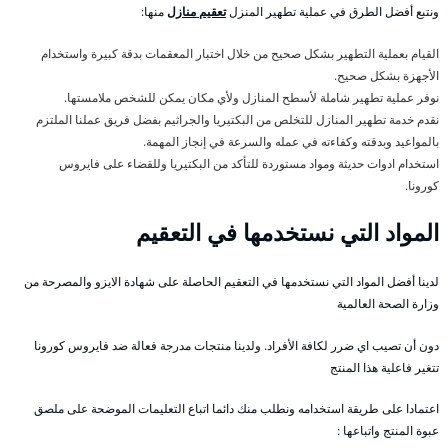
ونتبع أفضل الطرق في عملية تطهير المنزل
تعقيم منازل
منها:
القيام بعملية التطهير بشكل صحيح من خلال اختبار المعقمات بدقة كبيرة واستخدام
الأجهزة بشكل صحيح.
نوفر عملية تطهير شاملة لأسطح المنازل ولأي مكان يمكن للشخص ملامستها.
نقدم خدمة تطهير المنازل للتخلص من البكتيريا والجراثيم بفضل فريق عملنا الملتزم
بالمواعيد وبدقته وكفاءته في عمله والسرعة في إنجاز المهمة.
استخدام ادوات حديثة ومواد مستوردة للتأكد من البكتيريا وللقضاء على فايروس
كورونا.
المواد التي نستخدمها في التعقيم
لدينا أفضل المواد التي نستخدمها في التعقيم الحاصلة على شهادة الايزو والمصرحة من
وزارة الصحة العالمية
دون أن تصيب اي ضرر لكافة الأفراد. ولدينا منتجات مدرجة فعالة ضد فايروس كورونا
تتغير فاعلية هذا المنتج
اعتمادا على طريقة استخدامه ونطلب منك دائما اتباع التعليمات الموضحة على ملصق
عبوة المنتج واتباعها :