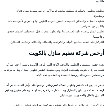
بالتالي :
تنظيف وتطهير الحمامات بتنظيف مكثف كونها أكثر عرضة للتلوث بمواد فعالة
ومضمونة.
تنظيف السلالم والحدائق المحيطة بالمنزل لتواجد الطيور بها والتعرض لأجواء محملة
بالكثير من الأمراض.
تطهير المنازل بعناية تامة باستخدامنا مواد تطهير مجربة قبل استخدامها لضمان جودتها
وفاعليتها.
التركيز على تعقيم مقابض الأبواب والكراسي والمقاعد والمكاتب وتنظيف المطابخ.
أرخص شركة تعقيم منازل بالكويت
نقدم خدمة التنظيف و التطهير والتبخير لكافة المنازل في الكويت ونعتبر أرخص شركة
تعقيم منازل بالكويت ونستخدم ادوات ومواد معقمة، تضمن تطهير المكان وكل ما يوجد به
من مصادر للعدوى الفيروسية النشطة وخاصة في هذه الأيام،
فنحن قادرين على تعقيم وتطهير بشكل كبير ومتقن، ونقدم أعلى وأدق الخدمات من أجل
ارضاء العملاء في تطهير المنازل ونعد أفضل شركة رخيصة لها قدرة على تطهير وتعقيم
المنازل والفلل والقصور ونتميز بما يلي:
فك الأجهزة الكهربائية التي تحتاج الى تنظيف وتركيبها بعد إتمام عملية التنظيف