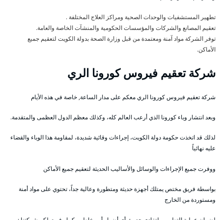
تطهير المستشفيات والوحدات الصحية ومراكز العلاج المختلفة .
تعقيم المصانع والشركات والمؤسسات الحكومية والمنشآت الخاصة والعامة.
توفر الشركة مواد آمنة ومعتمدة من قبل وزارة الصحة بدولة الكويت لتعقيم جميع
الأماكن.
شركة تعقيم فيروس كورونا الري
شركة تعقيم فيروس كورونا الري معكم على مدار الساعة, خاصة في هذه الأيام
وبعد انتشار وباء كورونا الذي أرعب العالم كله، وكذلك معظم الدول العظمى والمتقدمة.
لذلك قد اتخذت حكومة دولة الكويت، إجراءات وقائية شديدة، لمقاومة هذا الوباء والقضاء
عليه نهائياً
ووفرت جميع الإجراءات والوسائل والأساليب الحديثة لتعقيم جميع الأماكن
بواسطة فريق مختص يمتلك أجهزة حديثة ومتطورة وعالية جداً، تحتوي على مواد أمنة
ومستوردة من الخارج
لضمان عملية التطهير ولتفادي حدوث أي أضرار أو مخاطر ، كما وفرت لكم شركتنا :