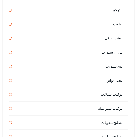
انتركم
بدالات
بنشر متنقل
بي ان سبورت
بين سبورت
تبديل تواير
تركيب ستلايت
تركيب سيراميك
تصليح تلفونات
تصليح سيارات