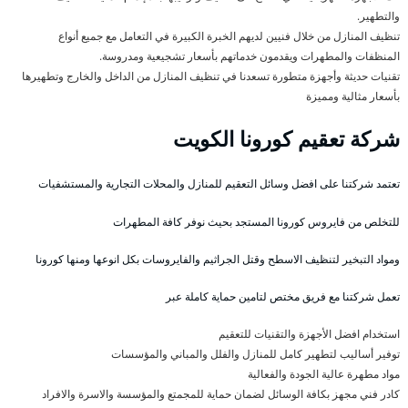
والتطهير.
تنظيف المنازل من خلال فنيين لديهم الخبرة الكبيرة في التعامل مع جميع أنواع
المنظفات والمطهرات ويقدمون خدماتهم بأسعار تشجيعية ومدروسة.
تقنيات حديثة وأجهزة متطورة تسعدنا في تنظيف المنازل من الداخل والخارج وتطهيرها
بأسعار مثالية ومميزة
شركة تعقيم كورونا الكويت
تعتمد شركتنا على افضل وسائل التعقيم للمنازل والمحلات التجارية والمستشفيات
للتخلص من فايروس كورونا المستجد بحيث نوفر كافة المطهرات
ومواد التبخير لتنظيف الاسطح وقتل الجراثيم والفايروسات بكل انوعها ومنها كورونا
تعمل شركتنا مع فريق مختص لتامين حماية كاملة عبر
استخدام افضل الأجهزة والتقنيات للتعقيم
توفير أساليب لتطهير كامل للمنازل والفلل والمباني والمؤسسات
مواد مطهرة عالية الجودة والفعالية
كادر فني مجهز بكافة الوسائل لضمان حماية للمجمتع والمؤسسة والاسرة والافراد