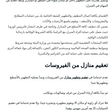
ونتميز بقدرتنا على التطهير داخل أي مكان سواء في الشقق او المنازل وننفذ العديد من
المهام في المنزل:
الاهتمام بكافة أعمال التنظيف والتطهير للشقة الخاصة بك من حمامات المطابخ
والمفروشات والأسقف ، ونقوم بتلميع الأرضيات والأثاث.
نضمن لك تنظيف كافة الأسطح في المنازل وخاصة في ظرف انتشار فايروس كورونا
حيث نعمل على حماية أفراد المنزل مع التزامنا بكافة الشروط الوقائية بارتدائنا
الكمامات الواقية.
كافة المنتجات التعقيمية التي نستخدمها معتمدة من وزارة البيئة ومتبعة شروط
وضوابط منظمة الصحة العالمية ونستخدم الكلور النقي، بالإضافة إلى مواد فعالة أخرى
ومناديل معقمة تعمل على حماية اليد من الجراثيم والبكتيريا.
تعقيم منازل من الفيروسات
نقدم خدماتنا في
تعقيم وتطهير منازل
من الفيروسات ونبدأ بعملية التطهير بالأسطح
وتطهيرها جيدا
ثم نبدأ بكافة أرجاء المنزل من غرف وصالونات ومكاتب
فلا نترك أي زاوية او مكان الا ونقوم بتطهيره وتبخيره جيدا، ولا نقدم خدماتنا في تعقيم
الحمامات إلا بعد أمرين مهمين وهما: