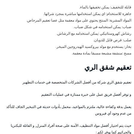
قابلة للتخفيف: يمكن تخفيفها بالماء.
جاهزة للاستخدام: اي يمكن استخدامها مباشرة بمجرد شرائها.
المواد المشربة: المنتج يحتوي على مواد معقمة مثل عصا تعقيم المرحاض.
ضباب: يمكن استخدامه في شكل ضباب.
رشاش كهروستاتيكي :يمكن استخدامه مع الرشاش.
صلب: قرص قابل للذوبان.
بخار: يستخدم مع مولد بيروكسيد الهيدروجين المبخر.
مسح :منشفة مشبعة مسبقا بمادة معقمة.
تعقيم شقق الري
تعقيم شقق الري شركة من أفضل الشركات المتخصصة في خدمات التطهير
و توفر أفضل فريق عمل على خبرة ممتازة في عمليات التعقيم
يعمل بدقة وكفاءة عالية، ملتزم بالمواعيد، محمل بأدوات حديثة في التبخير الجاف للتأكد
من عدم وجود أي فيروس
حيث يتم اختيار أفضل مواد التنظيف، الآمنة على صحة أفراد المنزل, و القاتلة للبكتريا
والجراثيم كما يوفر لكم :