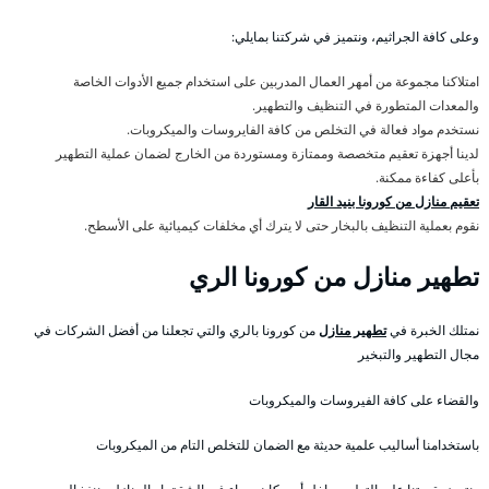
وعلى كافة الجراثيم، ونتميز في شركتنا بمايلي:
امتلاكنا مجموعة من أمهر العمال المدربين على استخدام جميع الأدوات الخاصة
والمعدات المتطورة في التنظيف والتطهير.
نستخدم مواد فعالة في التخلص من كافة الفايروسات والميكروبات.
لدينا أجهزة تعقيم متخصصة وممتازة ومستوردة من الخارج لضمان عملية التطهير
بأعلى كفاءة ممكنة.
تعقيم منازل من كورونا بنيد القار
نقوم بعملية التنظيف بالبخار حتى لا يترك أي مخلفات كيميائية على الأسطح.
تطهير منازل من كورونا الري
نمتلك الخبرة في
تطهير منازل
من كورونا بالري والتي تجعلنا من أفضل الشركات في
مجال التطهير والتبخير
والقضاء على كافة الفيروسات والميكروبات
باستخدامنا أساليب علمية حديثة مع الضمان للتخلص التام من الميكروبات