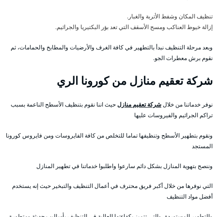
تنظيف المكان وشفط الأتربة والغبار.
إزالة خيوط العناكب ومسح الأسقف التي تعد بؤر البكتيريا والجراثيم.
وبعد مرحلة التنظيف نبدأ بالتطهير في كافة الغرف والأرضيات والمطابخ والحمامات، ثم
نقوم برش معطرات الجو.
شركة تعقيم منازل من كورونا الري
نوفر خدماتنا من خلال
شركة تعقيم منازل
حيث اننا نقوم بتنظيف الأسطح الناعمة بسبب
تراكم الجراثيم والفيروسات عليها
ونقوم بتطهير الأسطح وتنظيفها تماما للتخلص من كافة الفايروسات ومن فايروس كورونا
المستجد
وننصح بتهوية المنازل بشكل دائم سارعوا واطلبوا خدماتنا في تطهير المنازل
التي نوفرها من خلال أكبر فريق محترف في أعمال التنظيف والتبخير حيث إنه يستخدم
أفضل مواد التنظيف
والتطهير المستوردة ،والتي تتميز بكفاءتها العالية في التنظيف بأساليب حديثة ومتطورة