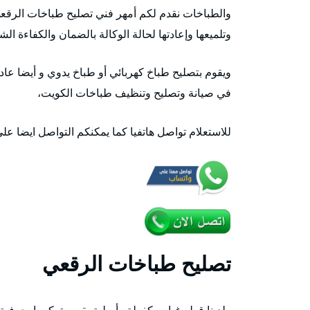
والطباخات نقدم لكم أمهر فني تصليح طباخات الرقع
وتلميعها وإعادتها لحالة الوكالة بالضمان والكفاءة الش
ويقوم بتصليح طباخ كهربائي أو طباخ يدوي و أيضا عا
في صيانة وتصليح وتنظيف طباخات الكويت،
للاستعلام تواصل هاتفيا كما يمكنكم التواصل ايضا عل
تصليح طباخات الرقعي
ولدينا قطع غيار مكفولة وأصلية يقوم بتركيبها بحرفية 