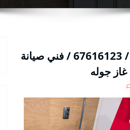
تصليح طباخات الرقعي / 67616123 / فني صيانة
غاز جوله