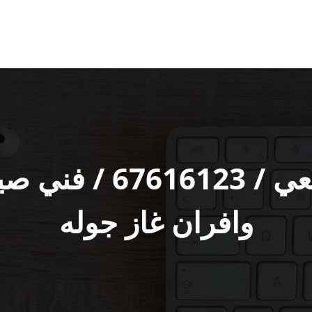
تصليح طباخات الرقعي
وافران غاز جوله