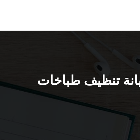
 / 67616123 / فني صيانة تنظيف طباخات