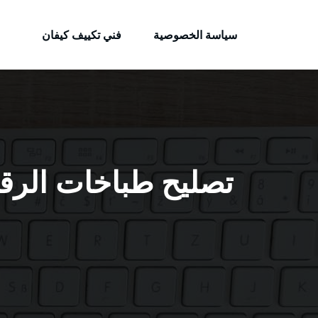
الكويتية
لتجاوز
خدمات وظائف بالكويت
لى
سياسة الخصوصية
فني تكييف كيفان
لمحتوى