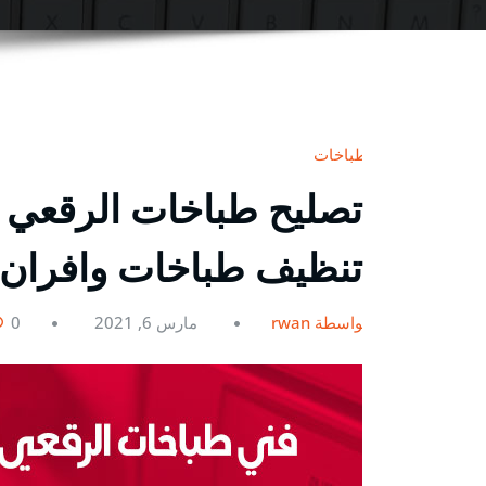
طباخات
تنظيف طباخات وافران 
بواسطة rwan
مارس 6, 2021
0