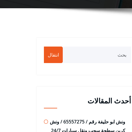
انتقال
أحدث المقالات
ونش ابو حليفة رقم / 65557275 / ونش
كرين سطحة سحب ونقل سيارات 24/7