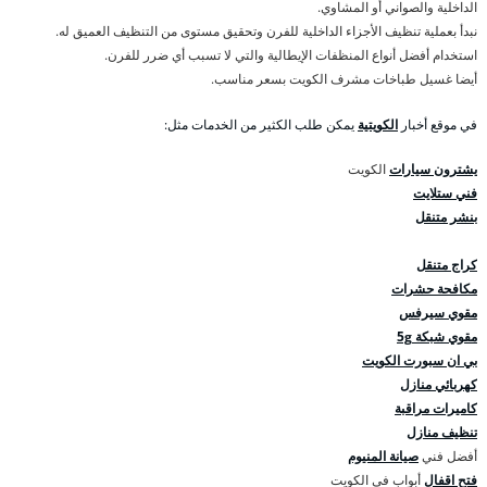
الداخلية والصواني أو المشاوي.
نبدأ بعملية تنظيف الأجزاء الداخلية للفرن وتحقيق مستوى من التنظيف العميق له.
استخدام أفضل أنواع المنظفات الإيطالية والتي لا تسبب أي ضرر للفرن.
أيضا غسيل طباخات مشرف الكويت بسعر مناسب.
في موقع أخبار
الكويتية
يمكن طلب الكثير من الخدمات مثل:
يشترون سيارات
الكويت
فني ستلايت
بنشر متنقل
كراج متنقل
مكافحة حشرات
مقوي سيرفس
مقوي شبكة 5g
بي ان سبورت الكويت
كهربائي منازل
كاميرات مراقبة
تنظيف منازل
أفضل فني
صيانة المنيوم
فتح اقفال
أبواب في الكويت