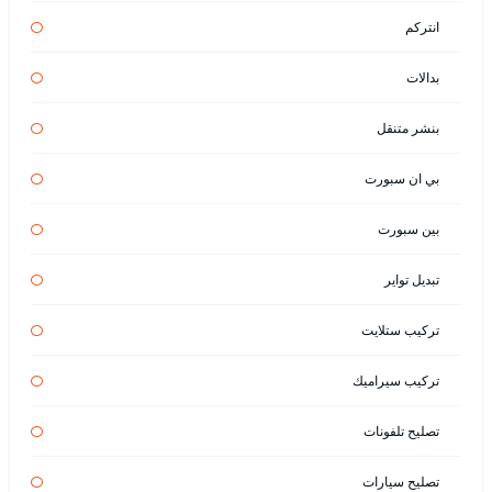
انتركم
بدالات
بنشر متنقل
بي ان سبورت
بين سبورت
تبديل تواير
تركيب ستلايت
تركيب سيراميك
تصليح تلفونات
تصليح سيارات