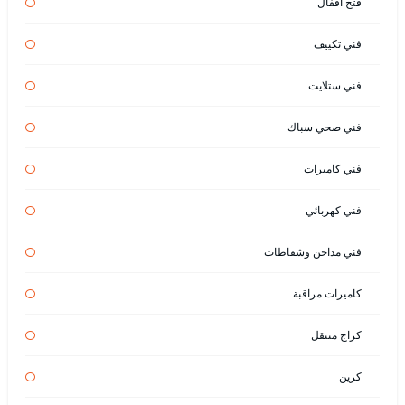
فتح اقفال
فني تكييف
فني ستلايت
فني صحي سباك
فني كاميرات
فني كهربائي
فني مداخن وشفاطات
كاميرات مراقبة
كراج متنقل
كرين