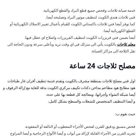
خدمة صيانة ثلاجات وفحص جميع قطع البراد والقطع الكهربائية.
فني ثلاجات هندي الكويت لتنظيف موتور البراد وتصليحه أيضا.
كما نوفر أيضا فني ثلاجات باكستاني الكويت للقيام بأعمال تغيير الاسلاك الكهربائية أو
القطع الكهربائية أيضا.
أيضا نضمن فني فريزرات الكويت لتنظيف الفريزرات واصلاح اي عطل فيها.
معلم ثلاجات
بالكويت يأتي الى منزلك في اي وقت تريد وبأعلى سرعة ودون الحاجة الى
نقل الثلاجة الى مراكز الصيانة
مصلح ثلاجات 24 ساعة
اول فني مصلح ثلاجات بمنطقة مشرف بالكويت ونقدم خدمة تنظيف أفران غاز طباخات
هود مطابخ هود مطاعم مداخن دكتات تكييف مركزي الكويت بدقة للغاية مع إزالة الرفوف و
أيضا شبكة الشواء وأجزائها، ومعالجة كل قطعة بها على حدة،
و أيضا التنظيف المتخصص للشعلات والسطح بشكل كامل،
حيث نقوم ب:
فحص مسبق ودقيق للفرن لفحص الأجزاء المعطوب أو التالفة أو المفقودة.
تجريد الفرن من الأجزاء القابلة لإزالة من أبواب و أيضا الألواح الزجاجية و أيضا المراوح