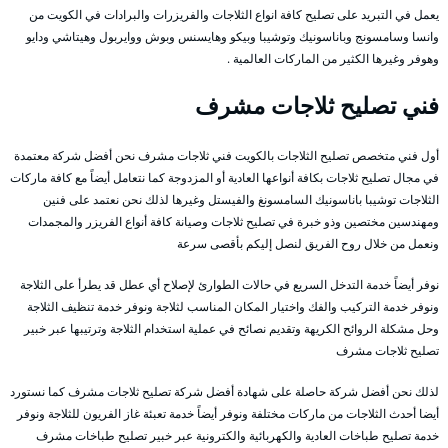
يعمل في التبريد على تصليح كافة انواع الثلاجات والفريزرات والبرادات في الكويت من
وانسا وسامسونج وباناسونيك وتوشيبا وبيكو وهايسنس وبوش ووايربول وهيتاشي ودايو
وهوفر وغيرها الكثير من الماركات العالمية .
فني تصليح ثلاجات مشرف
أول فني متخصص تصليح الثلاجات بالكويت فني ثلاجات مشرف نحن أفضل شركة معتمدة
في مجال تصليح ثلاجات بكافة أنواعها العادية أو المزدوجة كما نتعامل أيضاً مع كافة ماركات
الثلاجات توشيبا باناسونيك السامسونغ والفيستل وغيرها لذلك نحن نعتمد على فنين
ومهندسين مختصين وذو خبرة في تصليح ثلاجات وصيانة كافة أنواع الفريزر والمجمدات
ونعمل من خلال روح الفريق لنصل إليكم بأقصى سرعة
نوفر أيضاً خدمة التدخل السريع في حالات الطوارئ لإصلاح أي عطل قد يطرأ على الثلاجة
ونوفر خدمة التركيب والفك واختيار المكان المناسب لثلاجة ونوفر خدمة تنظيف الثلاجة
وحل مشكلة الروائح الكريهة وتقديم نصائح في عملية استخدام الثلاجة وترتيبها عبر خبير
تصليح ثلاجات مشرف
لذلك نحن أفضل شركة حاصلة على شهادة أفضل شركة تصليح ثلاجات مشرف كما نستورد
أيضا أحدث الثلاجات من ماركات مختلفة ونوفر أيضاً خدمة تعبئة غاز الفريون للثلاجة ونوفر
خدمة تصليح طباخات العادية والكهربائية والكترونية عبر خبير تصليح طباخات مشرف