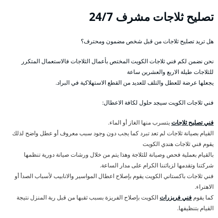
تصليح ثلاجات مشرف 24/7
هل تريد تصليح ثلاجات من قبل شخص مضمون ومحترف؟
نحن نضمن لكم فني ثلاجات الكويت المختص بأعمال الثلاجات فالاستعمال المتكرر
للثلاجات طيلة الاربع والعشرين ساعة
يجعلها عرضة للعطل والتلف للعديد من القطع الاستهلاكية في البراد.
فني ثلاجات الكويت سيجد حلول لكافة الاعطال:
فني تصليح ثلاجات
يتسرب منها الغاز أو الماء.
القيام بصيانة ثلاجات لم تعد تبرد كما يجب دون وجود سبب معروف أو عطل واضح لذلك
يقوم فني ثلاجات هندي الكويت
بالقيام بعملية فحص وصيانة للثلاجة وهذا يتم من خلال ورشات صيانة دورية تنظمها
شركتنا وتقدمها لزبائننا الكرام على مدار الساعة.
فني ثلاجات باكستاني الكويت يقوم بإصلاح اعطال المواسير والانابيب لأسباب الصدأ أو
الاهتراء.
كما يقوم
فني فريزرات
الكويت بإصلاح الفريزة بسبب ثقبها من قبل ربة المنزل نتيجة
القيام بتنظيفها.