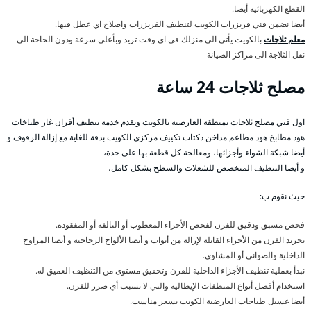
القطع الكهربائية أيضا.
أيضا نضمن فني فريزرات الكويت لتنظيف الفريزرات واصلاح اي عطل فيها.
معلم ثلاجات
بالكويت يأتي الى منزلك في اي وقت تريد وبأعلى سرعة ودون الحاجة الى
نقل الثلاجة الى مراكز الصيانة
مصلح ثلاجات 24 ساعة
اول فني مصلح ثلاجات بمنطقة العارضية بالكويت ونقدم خدمة تنظيف أفران غاز طباخات
هود مطابخ هود مطاعم مداخن دكتات تكييف مركزي الكويت بدقة للغاية مع إزالة الرفوف و
أيضا شبكة الشواء وأجزائها، ومعالجة كل قطعة بها على حدة،
و أيضا التنظيف المتخصص للشعلات والسطح بشكل كامل،
حيث نقوم ب:
فحص مسبق ودقيق للفرن لفحص الأجزاء المعطوب أو التالفة أو المفقودة.
تجريد الفرن من الأجزاء القابلة لإزالة من أبواب و أيضا الألواح الزجاجية و أيضا المراوح
الداخلية والصواني أو المشاوي.
نبدأ بعملية تنظيف الأجزاء الداخلية للفرن وتحقيق مستوى من التنظيف العميق له.
استخدام أفضل أنواع المنظفات الإيطالية والتي لا تسبب أي ضرر للفرن.
أيضا غسيل طباخات العارضية الكويت بسعر مناسب.