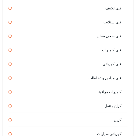
فني تكييف
فني ستلايت
فني صحي سباك
فني كاميرات
فني كهربائي
فني مداخن وشفاطات
كاميرات مراقبة
كراج متنقل
كرين
كهربائي سيارات