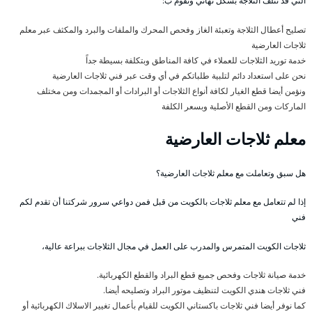
التي قد تتلف الثلاجة بشكل نهائي ونقوم ب:
تصليح أعطال الثلاجة وتعبئة الغاز وفحص المحرك والملفات والبرد والمكثف عبر معلم
ثلاجات العارضية
خدمة توريد الثلاجات للعملاء في كافة المناطق وبتكلفة بسيطة جداً
نحن على استعداد دائم لتلبية طلباتكم في أي وقت عبر فني ثلاجات العارضية
ونؤمن أيضا قطع الغيار لكافة أنواع الثلاجات أو البرادات أو المجمدات ومن مختلف
الماركات ومن القطع الأصلية وبسعر الكلفة
معلم ثلاجات العارضية
هل سبق وتعاملت مع معلم ثلاجات العارضية؟
إذا لم تتعامل مع معلم ثلاجات بالكويت من قبل فمن دواعي سرور شركتنا أن تقدم لكم
فني
ثلاجات الكويت المتمرس والمدرب على العمل في مجال الثلاجات ببراعة عالية،
خدمة صيانة ثلاجات وفحص جميع قطع البراد والقطع الكهربائية.
فني ثلاجات هندي الكويت لتنظيف موتور البراد وتصليحه أيضا.
كما نوفر أيضا فني ثلاجات باكستاني الكويت للقيام بأعمال تغيير الاسلاك الكهربائية أو