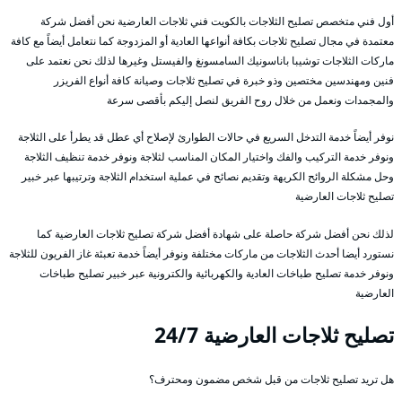
أول فني متخصص تصليح الثلاجات بالكويت فني ثلاجات العارضية نحن أفضل شركة
معتمدة في مجال تصليح ثلاجات بكافة أنواعها العادية أو المزدوجة كما نتعامل أيضاً مع كافة
ماركات الثلاجات توشيبا باناسونيك السامسونغ والفيستل وغيرها لذلك نحن نعتمد على
فنين ومهندسين مختصين وذو خبرة في تصليح ثلاجات وصيانة كافة أنواع الفريزر
والمجمدات ونعمل من خلال روح الفريق لنصل إليكم بأقصى سرعة
نوفر أيضاً خدمة التدخل السريع في حالات الطوارئ لإصلاح أي عطل قد يطرأ على الثلاجة
ونوفر خدمة التركيب والفك واختيار المكان المناسب لثلاجة ونوفر خدمة تنظيف الثلاجة
وحل مشكلة الروائح الكريهة وتقديم نصائح في عملية استخدام الثلاجة وترتيبها عبر خبير
تصليح ثلاجات العارضية
لذلك نحن أفضل شركة حاصلة على شهادة أفضل شركة تصليح ثلاجات العارضية كما
نستورد أيضا أحدث الثلاجات من ماركات مختلفة ونوفر أيضاً خدمة تعبئة غاز الفريون للثلاجة
ونوفر خدمة تصليح طباخات العادية والكهربائية والكترونية عبر خبير تصليح طباخات
العارضية
تصليح ثلاجات العارضية 24/7
هل تريد تصليح ثلاجات من قبل شخص مضمون ومحترف؟