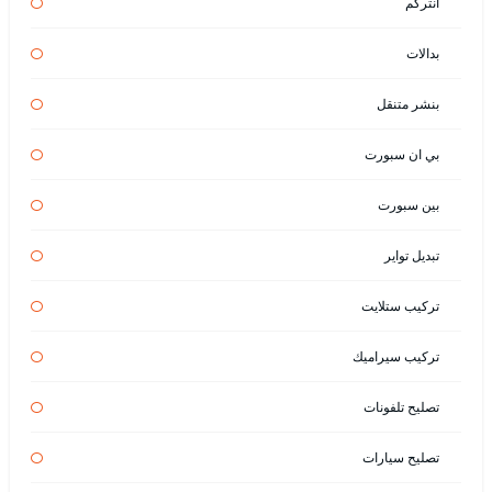
انتركم
بدالات
بنشر متنقل
بي ان سبورت
بين سبورت
تبديل تواير
تركيب ستلايت
تركيب سيراميك
تصليح تلفونات
تصليح سيارات