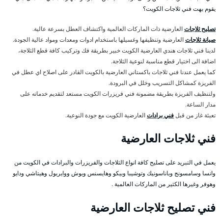
يقوم بهت فني ثلاجات الكويت؟
تصليح ثلاجات
العارضية ذات الماركات العالمية واكتشاف العطل بسرعة عالية.
صيانة ثلاجات
العارضية وتنظيفها وغسيلها باستخدام ادوات ومعدات ومواد عالية الجودة.
لدينا فني ثلاجات هندي العارضية الكويت خبير بطريقة فك وتركيب كافة قطع الثلاجة،
اضافة الى اختيار قطع مناسبة لنوعية الثلاجة.
كما يعمل عندنا فني ثلاجات باكستاني العارضية بالكويت القادر على اصلاح اي عطل في
الفريزة كمشاكل التسريب وخلل في البرودة.
ولتنظيف الفريزة بطريقة مضمونة فني فريزرات الكويت مستعد لتقديم خدماته على
مدار الساعة.
تعبئة غاز من قبل
فني برادات
العارضية الكويت مع جودة النوعية.
فني ثلاجات العارضية
يعمل في التبريد على تصليح كافة انواع الثلاجات والفريزرات والبرادات في الكويت من
وانسا وسامسونج وباناسونيك وتوشيبا وبيكو وهايسنس وبوش ووايربول وهيتاشي ودايو
وهوفر وغيرها الكثير من الماركات العالمية .
فني تصليح ثلاجات العارضية