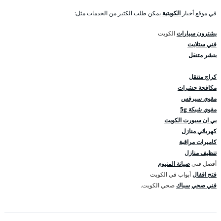
في موقع أخبار
الكويتية
يمكن طلب الكثير من الخدمات مثل:
يشترون سيارات
الكويت
فني ستلايت
بنشر متنقل
كراج متنقل
مكافحة حشرات
مقوي سيرفس
مقوي شبكة 5g
بي ان سبورت الكويت
كهربائي منازل
كاميرات مراقبة
تنظيف منازل
أفضل فني
صيانة المنيوم
فتح اقفال
أبواب في الكويت
فني صحي
سباك
صحي الكويت.