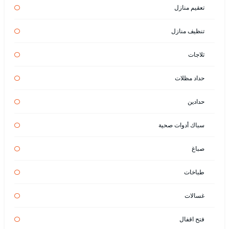
تعقيم منازل
تنظيف منازل
ثلاجات
حداد مظلات
حدادين
سباك أدوات صحية
صباغ
طباخات
غسالات
فتح اقفال