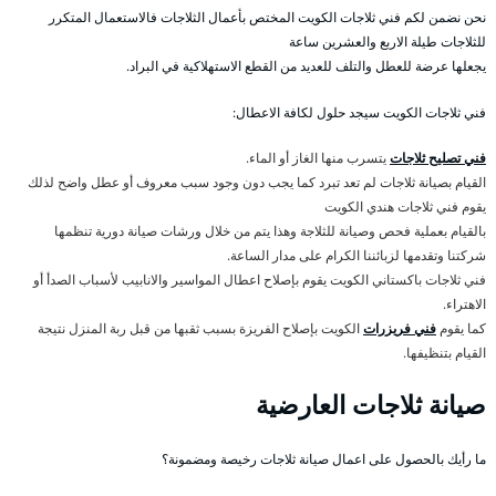
نحن نضمن لكم فني ثلاجات الكويت المختص بأعمال الثلاجات فالاستعمال المتكرر
للثلاجات طيلة الاربع والعشرين ساعة
يجعلها عرضة للعطل والتلف للعديد من القطع الاستهلاكية في البراد.
فني ثلاجات الكويت سيجد حلول لكافة الاعطال:
فني تصليح ثلاجات
يتسرب منها الغاز أو الماء.
القيام بصيانة ثلاجات لم تعد تبرد كما يجب دون وجود سبب معروف أو عطل واضح لذلك
يقوم فني ثلاجات هندي الكويت
بالقيام بعملية فحص وصيانة للثلاجة وهذا يتم من خلال ورشات صيانة دورية تنظمها
شركتنا وتقدمها لزبائننا الكرام على مدار الساعة.
فني ثلاجات باكستاني الكويت يقوم بإصلاح اعطال المواسير والانابيب لأسباب الصدأ أو
الاهتراء.
كما يقوم
فني فريزرات
الكويت بإصلاح الفريزة بسبب ثقبها من قبل ربة المنزل نتيجة
القيام بتنظيفها.
صيانة ثلاجات العارضية
ما رأيك بالحصول على اعمال صيانة ثلاجات رخيصة ومضمونة؟