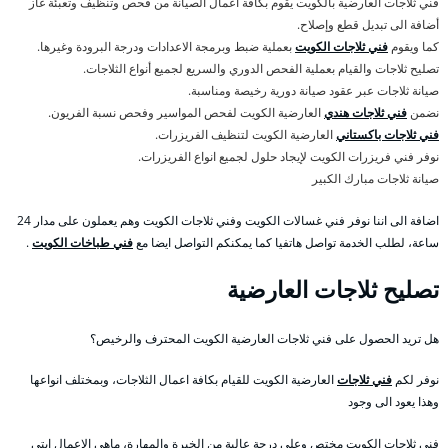
فني ثلاجات العارضية بالكويت يقوم بكافة اعمال الصيانة من فحص وتنظيف وتعبئة غاز
أضافة الى تبديل قطع وإصلاح.
كما ويقوم
فني ثلاجات الكويت
بعملية ضبط وبرمجة الاعدادات ودرجة البرودة وغيرها.
تصليح ثلاجات والقيام بعملية الفحص الدوري والسريع لجميع أنواع الثلاجات.
صيانة ثلاجات عبر عقود صيانة دورية رخيصة ومناسبة.
نضمن
فني ثلاجات هندي
العارضية الكويت لفحص المواسير وفحص نسبة الفريون.
فني ثلاجات باكستاني
العارضية الكويت لتنظيف الفريزرات.
نوفر فني فريزرات الكويت لإيجاد حلول لجميع انواع الفريزرات.
صيانة ثلاجات مبارك الكبير
اضافة الى اننا نوفر فني غسالات الكويت وفني ثلاجات الكويت وهم يعملون على مدار 24
ساعة، لطلب الخدمة تواصل هاتفيا كما يمكنكم التواصل ايضا مع
فني طباخات الكويت
.
تصليح ثلاجات العارضية
هل تريد الحصول على فني ثلاجات العارضية الكويت المحترف والرخيص؟
نوفر لكم
فني ثلاجات
العارضية الكويت للقيام بكافة اعمال الثلاجات، وبمختلف انواعها
وهذا يعود الى وجود
فني ثلاجات الكويت مختص وعلى درجة عالية من الخبرة والمهارة، ماهي الاعمال ابتي