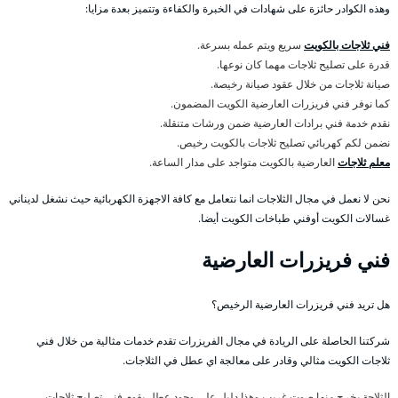
وهذه الكوادر حائزة على شهادات في الخبرة والكفاءة وتتميز بعدة مزايا:
فني ثلاجات بالكويت
سريع ويتم عمله بسرعة.
قدرة على تصليح ثلاجات مهما كان نوعها.
صيانة ثلاجات من خلال عقود صيانة رخيصة.
كما نوفر فني فريزرات العارضية الكويت المضمون.
نقدم خدمة فني برادات العارضية ضمن ورشات متنقلة.
نضمن لكم كهربائي تصليح ثلاجات بالكويت رخيص.
معلم ثلاجات
العارضية بالكويت متواجد على مدار الساعة.
نحن لا نعمل في مجال الثلاجات انما نتعامل مع كافة الاجهزة الكهربائية حيث نشغل لديناني
غسالات الكويت أوفني طباخات الكويت أيضا.
فني فريزرات العارضية
هل تريد فني فريزرات العارضية الرخيص؟
شركتنا الحاصلة على الريادة في مجال الفريزرات تقدم خدمات مثالية من خلال فني
ثلاجات الكويت مثالي وقادر على معالجة اي عطل في الثلاجات.
الثلاجة يخرج منها صوت غريب وهذا دليل على وجود عطل يقوم فني تصليح ثلاجات