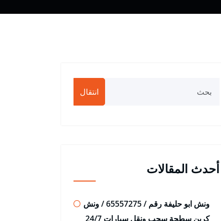
انتقال
أحدث المقالات
ونش ابو حليفة رقم / 65557275 / ونش
كرين سطحة سحب ونقل سيارات 24/7