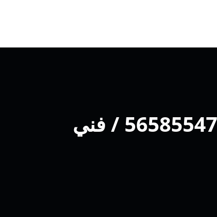
تصليح تلفونات بالبيت غرب عبدالله مبارك / 56585547 / فني