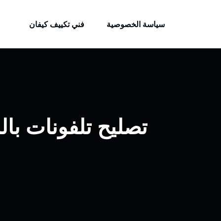
الكويتية
لتجاوز
خدمات وظائف بالكويت
لى
سياسة الخصوصية
فني تكييف كيفان
لمحتوى