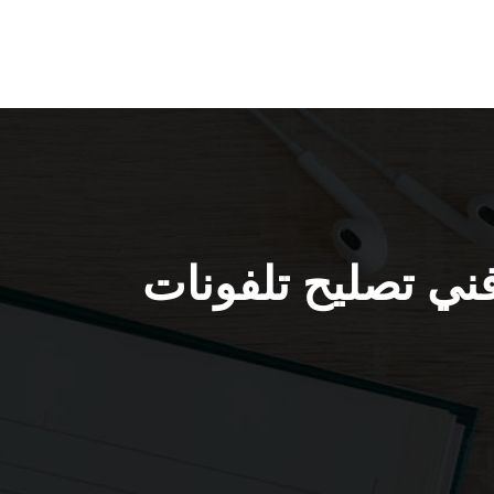
فونات بالبيت النهضة / 56585547 / فني تصليح تلفونات