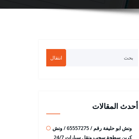
انتقال
أحدث المقالات
ونش ابو حليفة رقم / 65557275 / ونش
كرين سطحة سحب ونقل سيارات 24/7