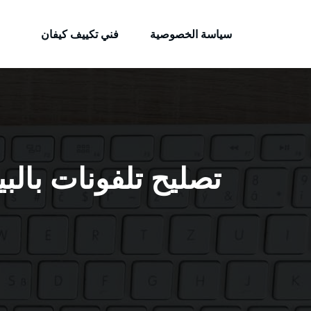
الكويتية
لتجاوز
خدمات وظائف بالكويت
لى
سياسة الخصوصية
فني تكييف كيفان
لمحتوى