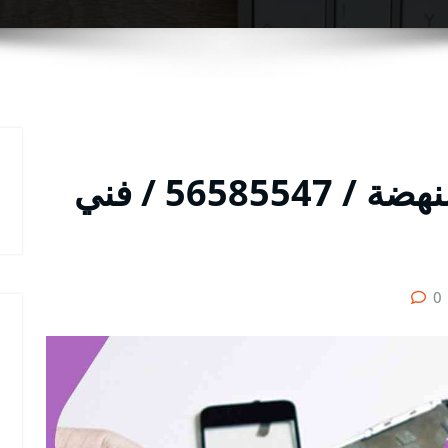
تصليح تلفونات بالبيت النهضة / 56585547 / فني
0