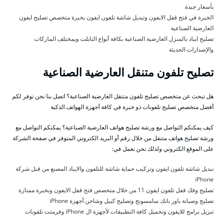
بأسعار جيدة
الخبرة في فتح قفل الايفون وتبديل شاشة تلفون ايفون بخبرة متخصص تصليح ايفون
العارضية الصناعية
تصليح ايباد بالمنزل العارضية الصناعية بكافة أنواع التابلت وبمختلف الماركات
والإصدارات الحديثة
تصليح تلفون متنقل العارضية الصناعية
هل تبحث عن متخصص تصليح تلفون متنقل العارضية الصناعية؟ اتصل بنا نحن نوفر لكم
أفضل متخصص تصليح تلفونات ذو خبرة في كافة أجهزة الهواتف الذكية
كيف يمكنكم التواصل مع ورشة تصليح هواتف العارضية الصناعية؟ يمكنكم التواصل مع
ورشة تصليح هواتف متنقل من خلال رقم أو البريد الكتروني المتوفر في صفحة الشركة
على الموقع الكتروني ولذلك نحن نعمل في:
تبديل شاشة تلفون ايفون وتركيب حماية شاشة للتلفون والايباد المصنع من قبل شركة
iPhone
تصليح وفك قفل تلفون ايفون 11 من خلال متخصص فتح قفل الايفون وبخبرة ممتازة
تصليح وصيانة باور بانك سامسونج وتصليح كيبل وشاحن أجهزة iPhone
تنزيل برامج للايفون وتحميل كافة التطبيقات لأجهزة ال iPhone وفرمتت تلفونات