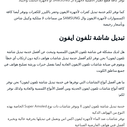
نوفر كافة قطع الغيار الأصلية لأجهزة ال SAMSUNG أو لأجهزة التابلت والايباد
كما نوفر لكم خدمة تبديل كفرات لأجهزة الايفون وحفر بالليزر للكفرات ونوفر أيضا كافة
اكسسوارات لأجهزة الايفون وال SAMSUNG من سماعات لا سلكية وكيبل شاحن
وبأسعار رخيصة
تبديل شاشة تلفون ايفون
هل لديك مشكلة في شاشة تلفون الايفون اللمسية وتبحث عن أفضل خدمة تبديل شاشة
تلفون ايفون؟ نحن نوفر لكم أفضل خدمة تبديل شاشات هواتف ذكية دون ارتكاب أي خطأ
ونقوم في صيانة شاشات تلفون الايفون العادية أيضا بفضل خبرات ورشة تصليح هواتف في
جميع مناطق الكويت
ما هي أفضل أنواع الشاشات التي نوفرها في خدمة تبديل شاشة تلفون ايفون؟ نحن نوفر
كافة أنواع شاشات تلفون ايفون الحديثة ومن أفضل الأنواع اللمسية والعادية ولذلك نوفر
لكم:
خدمة تبديل شاشة تلفون ايفون X ونوفر شاشات ذات نوع Super Amoled الخاصة بهذه
النوع من الهواتف الذكية
نوفر شاشات ضد الماء لأجهزة ايفون اكس اس ونعمل في تبديلها بحرفية عالية وبخبرة
أفضل فني هواتف العارضية الصناعية