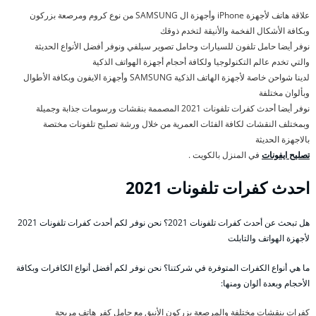
علاقة هاتف لأجهزة iPhone وأجهزة ال SAMSUNG من نوع كروم ومرصعة بزركون
وبكافة الأشكال الفخمة والأنيقة لتخدم ذوقك
نوفر أيضا حامل تلفون للسيارات وحامل تصوير سيلفي ونوفر أفضل الأنواع الحديثة
والتي تخدم عالم التكنولوجيا ولكافة أحجام أجهزة الهواتف الذكية
لدينا شواحن خاصة لأجهزة الهاتف الذكية SAMSUNG وأجهزة الايفون وبكافة الأطوال
وبألوان مختلفة
نوفر أيضا أحدث كفرات تلفونات 2021 المصممة بنقشات ورسومات جذابة وجميلة
وبمختلف النقشات لكافة الفئات العمرية من خلال ورشة تصليح تلفونات مختصة
بالاجهزة الحديثة
تصليح ايفونات
في المنزل بالكويت .
احدث كفرات تلفونات 2021
هل تبحث عن أحدث كفرات تلفونات 2021؟ نحن نوفر لكم أحدث كفرات تلفونات 2021
لأجهزة الهواتف والتابلت
ما هي أنواع الكفرات المتوفرة في شركتنا؟ نحن نوفر لكم أفضل أنواع الكافرات وبكافة
الأحجام وبعدة ألوان ومنها:
كفرات بنقشات مختلفة والمرصعة بزركون الأنيق مع حامل كفر هاتف مريحة