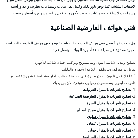
لاصقات الشاشة كما نوفر باور بانك وكيبل نقل بيانات وسماعات بطرف واحد ورأسية
وسماعات لا سلكية وسماعات بلوتوث لأجهزة الايفون والسامسونج وبأسعار رخيصة.
فني هواتف العارضية الصناعية
هل تبحث عن أفضل فني هواتف العارضية الصناعية؟ نوفر فني هواتف العارضية الصناعية
بخبرة ممتازة في صيانة كافة أجهزة الهواتف ونعمل في:
تصليح وتبديل شاشة ايفون وسامسونج وتركيب حماية شاشة للأجهزة
تنزيل برامج اندرويد وايفون لكافة الأجهزة والتابلت
أيضا فك قفل تلفون ايفون بخبرة فني تصليح تلفونات العارضية الصناعية ورشة تصليح
تلفونات ايفون وسامسونج وهواوي متوفرة الان بين يديك
1-
تصليح تلفونات بالمنزل الفروانية
2-
تصليح تلفونات بالمنزل العارضية الصناعية
3-
تصليح تلفونات بالمنزل السرة
4-
تصليح تلفونات بالمنزل صباح السالم
5-
تصليح تلفونات بالمنزل سلوى
6-
تصليح تلفونات بالمنزل كيفان
7-
تصليح تلفونات بالمنزل حولي
8-
تصليح تلفونات بالمنزل السالمية