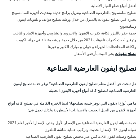
أفضل أنواع قطع الغيار الأصلية
تصليح سامسونج بالعارضية الصناعية وتنزيل برامج حديثة وتحديث أجهزة السامسونج
بخبرة فني تصليح تلفونات بالمنزل من خلال ورشة تصليح هواتف و تلفونات ايفون
وسامسونج
خدمة حفر بالليزر لكافة كفرات الايفون والاندرويد والشاومي وأجهزة الايباد والتابلت
وتوفير أحدث كفرات تلفونات 2021 من خلال خدمة ورشه متنقلة في دولة الكويت
ولكافة المحافظات الجهراء و حولي و مبارك الكبير و غيرها
مصلح تلفونات
يجي البيت بأرخص الأسعار
تصليح ايفون العارضية الصناعية
هل تبحث عن أفضل معلم تصليح ايفون العارضية الصناعية؟ نوفر خدمة تصليح ايفون
العارضية الصناعية لتصليح كافة أنواع أجهزة الايفون الحديثة
ما هي أنواع الايفون التي نوفر خدمة تصليحها؟ لدينا الخبرة الكاملة في تصليح كافة أنواع
أجهزة الايفون من الجيل الحديث والاصدارات الأسطورية ولذلك نعمل في:
خدمة صيانة ايفون العارضية الصناعية من الإصدار الأول وحتى الإصدار الأخير لعام 2021
صيانة ايفون 13 الإصدار الحديث وتركيب حماية شاشة للتلفون
تصليح وصيانة ايفون XS ماكس عبر مختص تصليح ايفون العارضية الصناعية