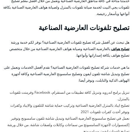
خدمتنا متاحة في كافة مناطق العارضية الصناعية ونعمل من خلال أفضل معلم تصليح
تلفونات يجي البيت لخدمة صيانة تلفونات بالمنزل ولصيانة هواتف العارضية الصناعية بكافة
أنواعها وبأسعار رخيصة.
تصليح تلفونات العارضية الصناعية
هل تبحث عن أفضل شركة تصليح تلفونات العارضية الصناعية؟ نوفر لكم خدمة ورشة
تصليح هواتف
بالعارضية الصناعية وصيانة هواتف العارضية الصناعية من خلال متخصص
تصليح هواتف بكافة إصداراتها وأنواعها.
ما هي خدمات شركة تصليح تلفونات العارضية الصناعية؟ نقدم أفضل الخدمات ونعمل على
تصليح وتبديل شاشة تلفون ايفون وتصليح سامسونج العارضية الصناعية وكافة أجهزة
الهواتف الذكية والتابلت، ونوفر أيضا:
تنزيل برامج اندرويد وتنزيل كافة تطبيقات من انستقرام، Facebook وفرمتت تلفونات
بالمنزل.
تصليح ايباد بالمنزل العارضية الصناعية وتركيب حماية شاشة للتلفون والايباد وكفرات
ونوفر أحدث كفرات تلفونات 2021
نعمل في تصليح سامسونج العارضية الصناعية وتبديل شاشة تلفون سامسونج وتوفير
إكسسوارات لأجهزة السامسونج من سماعات وكابلات ولصقات شاشة. من خلال ورشة
تصليح تلفونات ايفون وسامسونج