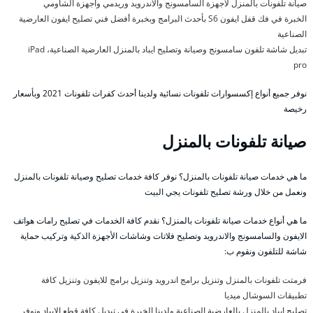
صيانة تلفونات بالمنزل لأجهزة السامسونج والاندرويد وريدمي وأجهزة الشاومي
الخبرة في فك قفل ايفون S6 بأحدث البرامج وبخبرة أفضل فني تصليح ايفون العارضية
الصناعية
تبديل شاشة تلفون سامسونج وصيانة وتصليح ايباد بالمنزل العارضية الصناعية، iPad
pro
نوفر جميع أنواع إكسسوارات تلفونات نسائية ولدينا أحدث كفرات تلفونات 2021 وبأسعار
رخيصة
صيانة تلفونات بالمنزل
ما هي خدمات صيانة تلفونات بالمنزل؟ نوفر كافة خدمات تصليح وصيانة تلفونات بالمنزل
ونعمل من خلال ورشة تصليح تلفونات يجي البيت
ما هي أنواع خدمات صيانة تلفونات بالمنزل؟ نقدم كافة الخدمات في تصليح رامات هواتف
الايفون والسامسونج والاندرويد وتصليح فلاتات وشاشات الأجهزة الذكية وتركيب حماية
شاشة للتلفون ونقوم ب:
فرمتت تلفونات بالمنزل وتنزيل برامج اندرويد وتنزيل برامج للايفون وتنزيل كافة
تطبيقات السوشال ميديا
تصليح ايباد بالمنزل بالعارضية الصناعية ولدينا الخبرة في تبديل كافة قطع الايباد ونوفر