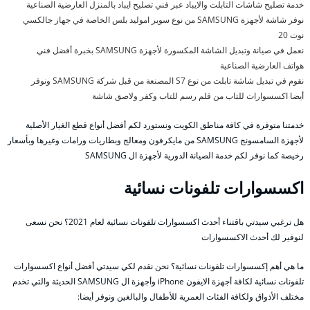
خدمة تصليح شاشات التابلت والايباد عبر فني تصليح ايباد بالمنزل العارضية الصناعية
نوفر شاشة لأجهزة SAMSUNG من نوع سوبر اموليد بلس الخاصة في جهاز جالكسي
نوت 20
نعمل في صيانة وتبديل الشاشة المكسورة لأجهزة SAMSUNG بخبرة أفضل فني
هواتف العارضية الصناعية
نقوم في تبديل شاشة تابلت من نوع S7 المصنعة من قبل شركة SAMSUNG ونوفر
أيضا اكسسوارات للتاب من قلم رسم للتاب وكفر ولاصق شاشة
خدمتنا متوفرة في كافة مناطق الكويت ونستورد لكم أفضل أنواع قطع الغيار الأصلية
لأجهزة السامسونج SAMSUNG من مايكرفون ومعالج وبطاريات ورامات وغيرها وبأسعار
رخيصة كما نوفر لكم خدمة الصيانة الدورية لأجهزة ال SAMSUNG
اكسسوارات تلفونات نسائية
هل ترغبي سيدتي باقتناء أحدث اكسسوارات تلفونات نسائية لعام 2021؟ نحن نسعى
لنوفير لك أحدث الاكسسوارات
ما هي أهم إكسسوارات تلفونات نسائية؟ نحن نقدم لكي سيدتي أفضل أنواع اكسسوارات
تلفونات نسائية لكافة أجهزة الايفون iPhone وأجهزة ال SAMSUNG الحديثة والتي تخدم
مختلف الأذواق ولكافة الفئات العمرية للأطفال والبالغين ونوفر أيضا: