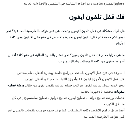
glareوالمميزة بخاصية دعم اضاءة الشاشة في الشمس والإضاءات العالية
فك قفل تلفون ايفون
هل لديك مشكلة في قفل تلفون الايفون وتبحث عن فني هواتف العارضية الصناعية؟ نحن
نوفر لكم خدمة فتح قفل تلفون ايفون بخبرة متخصص في فتح قفل الايفون ومن كافة
الأنواع
ما هي مزايا معلم فك قفل تلفون ايفون؟ نحن نمتاز بالخبرة العالية في فتح كافة أقفال
أجهزة الايفون من كافة الموديلات ولذلك نتميز ب:
السرعة في فتح قفل الايفون باستخدام برامج خاصة وبخبرة أفضل معلم مختص
فتح قفل الايفون لأجهزة ايفون 11 وأجهزة التابلت الحديثة وبأفضل البرامج
نوفر خدمة تبديل شاشة ايفون وتركيب حماية شاشة تلفون ايفون من خلال
ورشة تصليح
تلفونات
مختصة بالاجهزة الحديثة
خدمات ورشة تصليح هواتف ، تصليح ايفون تصليح هواوي ، تصليح سامسونج , في كل
مناطق الكويت
أيضا تنزيل برامج للايفون وكافة التطبيقات كما نوفر خدمة فرمتت تلفونات بالمنزل عبر
فني هواتف العارضية الصناعية