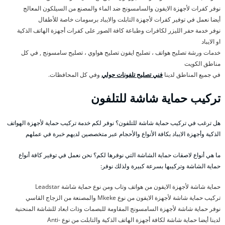
نوفر كفرات لأجهزة الايفون والسامسونج ضد الماء والمصنع من السيلكون المعالج
أيضا نعمل في توفير كفرات لأجهزة التابلت والايباد برسومات خاصة للأطفال
نوفر خدمة حفر الليزر لكافرات وطباعة كافة الصور على كفرات أجهزة الهاتف الذكية
او الايباد
خدمات ورشة تصليح هواتف ، تصليح ايفون تصليح هواوي ، تصليح سامسونج , في كل
مناطق الكويت
في جميع المناطق لدينا
فني تصليح تلفونات حولي
وفي كل المحافظات.
تركيب حماية شاشة للتلفون
هل ترغب في تركيب حماية شاشة للتلفون؟ نوفر لكم خدمة تركيب حماية لأجهزة الهواتف
الذكية وأجهزة الايباد بكافة الأنواع والأحجام عبر متخصصين لديهم خبرة في عملهم
ما هي أنواع لاصقات حماية الشاشة التي نوفرها لكم؟ نحن نعمل في توفير كافة أنواع
حماية الشاشة وتركيبها بسرعة كبيرة ولذلك نوفر:
حماية شاشة لأجهزة الايفون من هواتف وتاب ومن نوع حماية شاشة Leadstar
تركيب حماية شاشة لأجهزة الايفون من نوع Mkeke والمصنعة من الزجاج القاسي
نوفر حماية شاشة لأجهزة السامسونج المقاومة للبصمات وذات ابعاد للشاشة المنحنية
لدينا أيضا حماية شاشة لكافة أجهزة الهاتف الذكية والتابلت من نوع Anti-