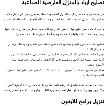
تصليح ايباد بالمنزل العارضية الصناعية
هل تبحث عن خدمة تصليح ايباد بالمنزل العارضية الصناعية؟ نحن نوفر لكم أفضل معلم
تصليح ايباد بالمنزل العارضية الصناعية لتصليح وصيانة كافة أجهزة التابلت والايباد الحديثة
ما هي خدمات فني تصليح ايباد بالمنزل العارضية الصناعية؟ نعمل في تصليح شاشة الايباد
وتصليح شاشة التابلت والواح المحمولة ونقوم أيضا بتقديم خدمات مختلفة منها:
تصليح ايباد سامسونج لينوفو وتصليح كافة قطع التابلت من مايكرفون وفلاتات وتصليح
مدخل ال USB
نوفر أيضا خدمة تصليح ايباد تكنو بخبرة أفضل فني متخصص في تصليح ايباد بالمنزل
لدينا خدمة تصليح ايباد لأجهزة سامسونج منS3 الجيل الرابع ونوفر كافة قطع الغيار
لأجهزة التابلت
نعمل في تصليح ايباد تابلت أسوس Asus Zenpad 3S 10 عبر فني تصليح ايباد بالمنزل
العارضية الصناعية
خدمتنا متاحة في كافة مناطق العارضية الصناعية ونعمل في تصليح كافة أجهزة الايفون
والاندرويد ونوفر كافة قطع الغيار الأصلية لأجهزة التابلت والهواتف الذكية وبأسعار رخيصة.
تنزيل برامج للايفون