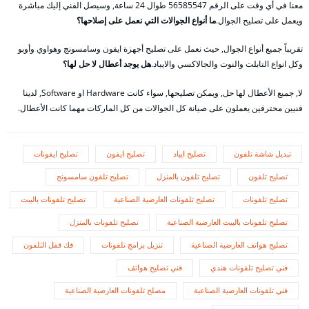
معنا في أي وقت على الرقم 56585547 طوال 24 ساعة, وسيصل الفني إليك مباشرة
ويعمل على تصليح الجوال.
ما أنواع الجوالات التي نعمل على إصلاحها؟
تقريباً جميع أنواع الجوال, حيث نعمل على تصليح أجهزة ايفون وسامسونج وهواوي وأوبو
وكل انواع التابلت والنوت والجالاكسي والايباد.
هل يوجد أعطال لا حل لها؟
لا, جميع الأعطال لها حل, ويمكن تصليحها, سواء كانت Hardware او Software, لدينا
فنيين محترفين يعملون على صيانة كل الجوالات من كل الماركات مهما كانت الأعطال.
تبديل شاشة تلفون
تصليح ايباد
تصليح ايفون
تصليح ايفونات
تصليح تلفون
تصليح تلفون بالمنزل
تصليح تلفون سامسونج
تصليح تلفونات
تصليح تلفونات العارضية الصناعية
تصليح تلفونات بالبيت
تصليح تلفونات بالبيت العارضية الصناعية
تصليح تلفونات بالمنزل
تصليح هواتف العارضية الصناعية
تنزيل برامج تلفونات
فك قفل التلفون
فني تصليح تلفونات هندي
فني تصليح هواتف
فني تلفونات العارضية الصناعية
مصلح تلفونات العارضية الصناعية