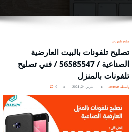
تصليح تلفونات
تصليح تلفونات بالبيت العارضية
الصناعية / 56585547 / فني تصليح
تلفونات بالمنزل
بواسطة ammar
مارس 24, 2021
0