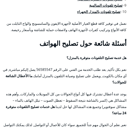
9-
تصليح تلفونات السالمية
10-
تصليح تلفونات بالمنزل الجهراء
نعمل في توفير كافة قطع الغيار الأصلية لأجهزة الايفون والسامسونج والواح التابلت من
كافة الأنواع وتركيب كفرات لأجهزة الهاتف ولاصقات حماية للشاشة وبأسعار رخيصة.
أسئلة شائعة حول تصليح الهواتف
هل خدمة تصليح التلفونات متوفرة بالمنزل؟
نعم بكل تأكيد, بعد طلب الخدمة من الفني على الرقم 56585547 يصل إليكم مباشرة, في
أي مكان بالكويت, ويعمل على تصليح وصيانة التلفون بالمنزل أمامك.
ما الأعطال الشائعة
للجوالات؟
يوجد عدة أعطال تشترك فيها كل أنواع الجوالات من كل الموديلات والماركات, وأهم هذه
المشاكل هي (كسر بالشاشة نتيجة السقوط – تعطل الصوت – تبلل الهاتف بالماء –
مشاكل سوفتوير) وجميع هذه المشاكل لها حل لدينا.
هل خدمات تصليح التلفونات متوفرة
24 ساعة؟
نعم, نعلم أن الجوال مهم جداً للجميع, سواء كان للأعمال أو التواصل, لذلك يمكنك التواصل