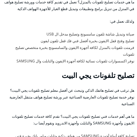
ما هي خدمات تصليح تلفونات بالمنزل؟ نعمل في تقديم كافة خدمات وورشة تصليح هواتف
في المنزل من تنزيل برامج وتطبيقات وتبديل قطع الغيار للأجهزة الهواتف الذكية
ولذلك نعمل في:
صيانة وتبديل شاشة تلفون سامسونج وتصليح مدخل ال USB
تصليح وفتح قفل الايفون بخبرة أفضل فني فك قفل تلفون ايفون
فرمتت تلفونات بالمنزل لكافة أجهزة الايفون والسامسونج بخبرة متخصص تصليح
تلفونات
نوفر اكسسوارات تلفونات نسائية لكافة أجهزة الايفون والتابلت وال SAMSUNG
تصليح تلفونات يجي البيت
هل ترغب في تصليح هاتفك الذكي وتبحث عن أفضل معلم تصليح تلفونات يجي البيت؟
نوفر خدمة تصليح تلفونات العارضية الصناعية عبر ورشة تصليح هواتف متنقل العارضية
الصناعية
ما هي أهم خدمات فني تصليح تلفونات يجي البيت؟ نقدم كافة خدمات تصليح تلفونات
الايفون وأجهزة SAMSUNG والتابلت وأجهزة الاندرويد ونقوم أيضا ب:
تصليح كافة أنواع أجهزة SAMSUNG من هواتف ذكية وتابلت وباور بانك بخبرة فني