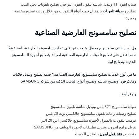
صيانة ايفون 11 وتبديل شاشة تلفون ايفون عبر فني تصليح تلفونات يجي البيت
تصليح و
صيانة تلفونات
بالمنزل جميع أنواع التلفونات من خلال ورشه تصليح مختصة
وخبيرة
تصليح سامسونج العارضية الصناعية
هل لديك هاتف سامسونج معطل وتبحث عن فني تصليح سامسونج العارضية الصناعية؟
نقدم أفضل فني تصليح تلفونات العارضية الصناعية لصيانة وتصليح أجهزة السامسونج
الحديثة وتصليح ايباد
ما هي أنواع خدمات تصليح سامسونج العارضية الصناعية؟ خدمة تصليح وتبديل فلاتات
ومايكرفون وتصليح شاشة وتصليح ألواح التابلت الذكية من شركة SAMSUNG
ونوفر أيضا:
صيانة سامسونج S21 بلس وتبديل شاشة تلفون سامسونج
تصليح وصيانة رامات تلفون سامسونج جالكسي نوت 20 بلس
فرمتت تلفونات بالمنزل لأجهزة سامسونج جلاكسي اس 20 الترا
تنزيل برامج اندرويد وتنزيل تطبيقات لأجهزة الهواتف من SAMSUNG
متخصص
فتح قفل ايفون
بالمنزل الكويت