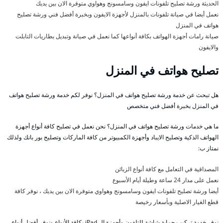
الحديثة ورشة تصليح تلفونات ايفون وسامسونج وهواوي متوفرة الان بين يديك
نعمل أيضا في صيانة تلفونات بالمنزل لأجهزة الايفون وبخبرة أفضل فني ورشة تصليح
هواتف في المنزل
صيانة رامات أجهزة الهواتف بكافة أنواعها كما نعمل في صيانة وتبديل بطاريات التابلت
والايفون
تصليح هواتف في المنزل
هل تبحث عن خدمة ورشة تصليح هواتف في المنزل؟ نوفر لكم خدمة ورشة تصليح هواتف
في المنزل بخبرة أفضل فني متخصص
ما هي خدمات ورشة تصليح هواتف في المنزل؟ نحن نعمل في تصليح كافة أنواع أجهزة
الهواتف الذكية وتصليح الايباد وأجهزة الكمبيوتر من كافة الماركات وتصليح بور بانك ولذلك
نمتاز ب:
المصداقية في التعامل مع كافة أنواع الزبائن
نعمل على مدار 24 ساعة وطيلة أيام الأسبوع
أيضا ورشة تصليح تلفونات ايفون وسامسونج وهواوي متوفرة الان بين يديك ، نوفر كافة
قطع الغيار الاصلية وبأسعار رخيصة
نوفر خدمة تركيب حماية شاشة للتلفون وأجهزة ال iPad بكافة الأنواع ونوفر أفضل أنواع