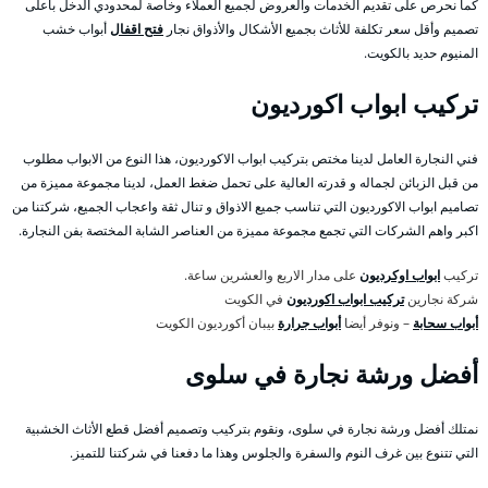
كما نحرص على تقديم الخدمات والعروض لجميع العملاء وخاصة لمحدودي الدخل بأعلى
تصميم وأقل سعر تكلفة للأثاث بجميع الأشكال والأذواق نجار
فتح اقفال
أبواب خشب
المنيوم حديد بالكويت.
تركيب ابواب اكورديون
فني النجارة العامل لدينا مختص بتركيب ابواب الاكورديون، هذا النوع من الابواب مطلوب
من قبل الزبائن لجماله و قدرته العالية على تحمل ضغط العمل، لدينا مجموعة مميزة من
تصاميم ابواب الاكورديون التي تناسب جميع الاذواق و تنال ثقة واعجاب الجميع، شركتنا من
اكبر واهم الشركات التي تجمع مجموعة مميزة من العناصر الشابة المختصة بفن النجارة.
تركيب
ابواب اوكرديون
على مدار الاربع والعشرين ساعة.
شركة نجارين
تركيب ابواب اكورديون
في الكويت
أبواب سحابة
– ونوفر أيضا
أبواب جرارة
بيبان أكورديون الكويت
أفضل ورشة نجارة في سلوى
نمتلك أفضل ورشة نجارة في سلوى، ونقوم بتركيب وتصميم أفضل قطع الأثاث الخشبية
التي تتنوع بين غرف النوم والسفرة والجلوس وهذا ما دفعنا في شركتنا للتميز.