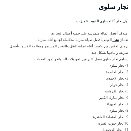
نجار سلوى
أول نجار أثاث سلوى الكويت نتميز ب:
امتلاكنا أفضل عمالة متمرسة على جميع أعمال النجارة.
ضمان
نجار
القيام بأفضل صيانة منزلك متكاملة لجميع أثاث منزلك.
ترميم العفش من تكسير أثناء عملية النقل والتغيير المستمر ومعالجة الكسور بأفضل
طريقة وإعادتها بشكل جيد.
يساهم نجار سلوى بعمل كثير من الموديلات الحديثة وبأجود المعدات.
1- نجار سلوى
2- نجار العاصمة
3- نجار الاحمدي
4- نجار حولي
5- نجار الفروانية
6- نجار مبارك الكبير
7- نجار الجهراء
8- نجار سلوى
9- نجار المنطقة العاشرة
10 نجار جنوب السرة
11- نجار الفحيحيل