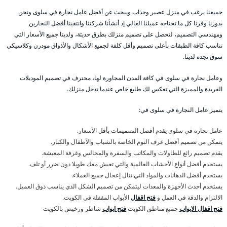
جميعنا يرغب في منزل عصير وجذاب ويبحث عن أفضل عامل نجارة في سلوى ونحن
بدورنا وفرنا كل ما تحتاجه عميلنا الغالي إذ أنشأنا شركتنا وانتقينا أفضل النجارين
ومهندسي التصميم، لتحصل على تصميم منزلك بطرق حديثة، ولدينا جميع الأسعار التي
تناسب كافة الطبقات بأعلى تصميم وأقل كلفة لجميع الأشكال والأذواق مودرن وكلاسيكي
سوق تجده لدينا.
وعامل نجارة في سلوى في كافة المدن المجاورة لها، محترف في تصميم الموديلات
الفريدة والمميزة التي تعكس لك طابع خاص عندما تدخل منزلك.
يتميز عامل النجارة في سلوى في:
عامل نجارة في سلوى يقدم أفضل التصميمات بأقل الأسعار.
يتمكن من تصميم أفضل غرف النوم الخاصة بالشباب والأطفال والكبار.
يقدم تصميم رائع للطاولات والمكاتب والسفرة والمجالس وغرفة المعيشة.
يستخدم أفضل أنواع الأخشاب العالمية والتي تعيش معك طويلا دون ضرر أو تلف.
يستخدم أفضل الدهانات والمواد التي تنال إعجال جميع العملاء.
يستخدم أحدث الأجهزة والمعدات ليتمكن من تصميم الشكل الذي يناسب ذوق العميل.
الالتزام والدقة في العمل و
فتح اقفال
الأبواب المقفلة في الكويت.
فتح اقفال الابواب
جميع مناطق الكويت
فتح ابواب
شاطر ورخيص بالكويت