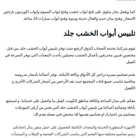
كما ويعمل نجار سلوى على فتح ابواب خشب وفتح ابواب المنيوم وابواب اكورديون بارخص
الاسعار, وفتح بيبان حديد واقفال حديثة ويدوية وفتح ابواب سيارات 24 ساعة.
تلبيس أبواب الخشب جلد
تقوم شركتنا بخدمة لأصحاب الذوق الرفيع حيث توفر تلبيس أبواب الخشب جلد، من قبل
مختصين فنيين محترفين بأعمال الخشب محملين بأحدث المعدات التي توفر السرعة في
العمل
نقدم تصاميم مميزة تراعي كل الأذواق وكافة الأمكنة، نوفر أعمالنا بأسعار مدروسة
منافسة تناسب جميع فئات المجتمع حيث تعد الأرخص بين أسعار الشركات الأخرى و
الأفضل
معكم على مدار الساعة ولكافة مناطق الكويت، اتصل بنا واحصل على خدماتنا، و استمتع
بأناقة وجمالية أعمالنا من تلبيس أبواب الخشب جلد التي تعتبر من أرقى الموديلات
بتصاميم من اختيارك او تصاميم يقدمها لك مختص فني بعمله يقدم لك:
الأجهزة المتطورة الحديثة والمعدات الكاملة للحصول على عمل متقن ينال إعجابكم.
رسم تصاميم مختلفة منها الفخم التي يناسب الشركات الفخمة و الفيلات و المنشآت