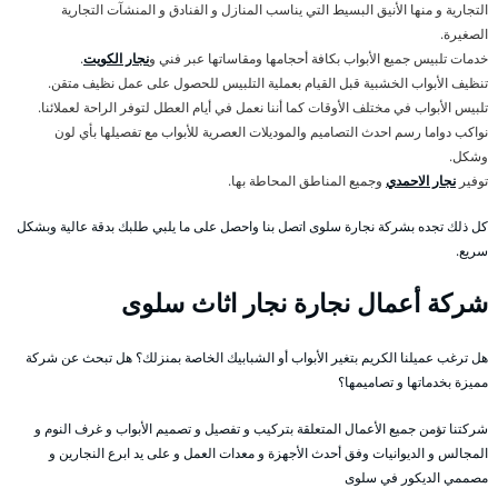
التجارية و منها الأنيق البسيط التي يناسب المنازل و الفنادق و المنشآت التجارية
الصغيرة.
خدمات تلبيس جميع الأبواب بكافة أحجامها ومقاساتها عبر فني و
نجار الكويت
.
تنظيف الأبواب الخشبية قبل القيام بعملية التلبيس للحصول على عمل نظيف متقن.
تلبيس الأبواب في مختلف الأوقات كما أننا نعمل في أيام العطل لتوفر الراحة لعملائنا.
نواكب دواما رسم احدث التصاميم والموديلات العصرية للأبواب مع تفصيلها بأي لون
وشكل.
توفير
نجار الاحمدي
وجميع المناطق المحاطة بها.
كل ذلك تجده بشركة نجارة سلوى اتصل بنا واحصل على ما يلبي طلبك بدقة عالية وبشكل
سريع.
شركة أعمال نجارة نجار اثاث سلوى
هل ترغب عميلنا الكريم بتغير الأبواب أو الشبابيك الخاصة بمنزلك؟ هل تبحث عن شركة
مميزة بخدماتها و تصاميمها؟
شركتنا تؤمن جميع الأعمال المتعلقة بتركيب و تفصيل و تصميم الأبواب و غرف النوم و
المجالس و الديوانيات وفق أحدث الأجهزة و معدات العمل و على يد ابرع النجارين و
مصممي الديكور في سلوى