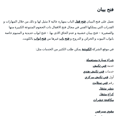
فتح بيبان
نعمل على فتح البيبان
فتح قفل
الباب بمهارة عالية لا مثيل لها و ذلك من خلال المهارات و
القدرات التي يمتلكها الفني في مجال فتح الاقفال ذات الحجوم المتنوعة الكبيرة منها
والصغيرة: – فتح بيبان خشبية و عدم الحاق الاذى بها. – فتح ابواب حديدية و المنيوم خاصة
بابواب البيوت و الخزائن و الدروج و
فتح باب
غيرها من
فتح ابواب
بالكويت.
في موقع الشركة
الكويتية
يمكن طلب الكثير من الخدمات مثل:
شراء سيارة مستعملة
.
خدمة
فني تكييف
خدمات
فني تكييف هندي
أول
فني تكييف مركزي
رقم
فني ستلايت
بنشر متنقل
كراج متنقل
مكافحة حشرات
مقوي سيرفس