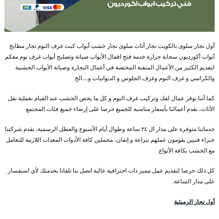
أول نجار سلوى بالكويت نجار أثاث سلوى نجار خشب أبواب كبت غرف النوم نجار مطابخ
أبواب أكورديون سحابة جرارة خدمة فتح اقفال الأبواب صيانة وتصليح أبواب غرف نوم معكم
لتقديم الكثير من الأعمال المتقنة المختصة في أعمال النجارة وصيانة الأبواب الخشبية
والكراسي و غرف النوم وغرف الجلوس و الديوانيات و….الخ
كما أننا نوفر عمال لفك وتركيب غرف النوم و كل ما يخص الخشب عند القيام بعملية نقل
الأثاث، نقدم أعمالنا بأسعار مناسبة للجميع حرصا على إرضاء جميع فئات المجتمع
خدماتنا متوفرة على مدار ال ٢٤ ساعة وطوال أيام الأسبوع والعطل الرسمية، تقدم شركتنا
خبراء فنيين يقومون عملهم ببراعة و إتقان، محملين كافة الأدوات المعدات اللازمة للتعامل
مع الخشب بكافة الأنواع
كل ذلك حرصا لتقديم عمل مميز ذات احترافية عالية اتصل بنا تلقانا بخدمتك لأي استفسار
على مدار الساعة.
أول نجار الرميثية