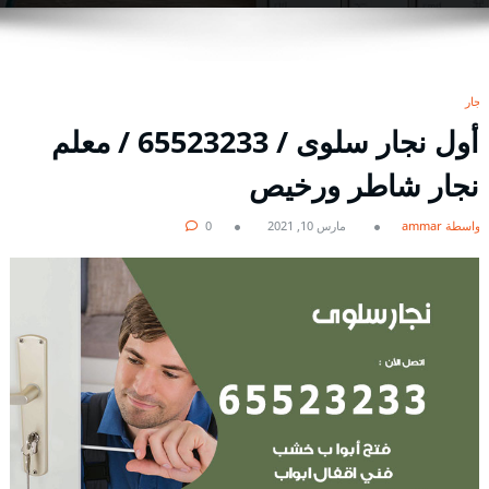
نجار
أول نجار سلوى / 65523233 / معلم
نجار شاطر ورخيص
بواسطة ammar
مارس 10, 2021
0