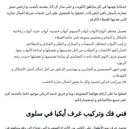
خدماتنا نؤمنها في كل مناطق الكويت و على مدار ال 24, مقدمة بأنسب و ارخص سعر
مقارنة بأسعار باقي الشركات، اتصلوا بنا للحصول على أبرز خدمات شركة أعمال نجارة
التي نقدمها للعملاء الكرام :
تفصيل مختلف أنواع الأبواب أبواب ألمنيوم، أبواب خشبية، أبواب حديد، أبواب زجاجية
بأشكال و أحجام و تصاميم متنوعة تلبي حاجة العملاء .
تركيب الأبواب لمختلف المنشآت و المنازل و الفلل و الفنادق و المطاعم.
اختيار أجود الأخشاب و المعادن من اجل تصميمها و تفصيلها و صناعة الأبواب منها.
تصميم غرف النوم كاملة بأحدث التصاميم أو يمكننا تصميمها و تفصيلها حسب رغبة
الزبون.
نؤمن امهر المصممين و النجارين و مهندسي الديكور من اجل ابتكار أجمل الأشكال و
الموديلات.
فك وتركيب خزائن خشبية وكل ما يخص أعمال نجارة الخشب
اتصلوا بنا على أرقام هواتفنا المفتوحة دوما و فريق خدمة الزبائن موجود دائما بالخدمة للرد
على جميع مكالماتكم و استفساراتكم.
فني فك وتركيب غرف أيكيا في سلوى
تحتوي غرف نوم الأطفال على الكثير من الأجزاء الصغيرة التي تحتاج إلى دقة متناهية في