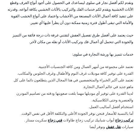
ونقدم لكم أفضل نجار في سلوى ليساعدك في الحصول على أجود أنواع الغرف وقطع
الأثاث الخشبية ويقدم لكم خدمات الفك والتركيب بالأثاث الخشبي بكافة أنواعه، وقدرته
على تنفيذ كافة أعمال الأثاث المصنعة من الأخشاب واعتماد على أنواع الخشب القوية
والأمانة التي تبقى أطول فترة زمنية ممكنة دون أن يطرأ عليها أي تغيير.
حيث يعتمد على أفضل طرق تفصيل العفش لتقتني غرفة ذات درجة فائقة من التميز
والجودة التي تتحمل أي أعمال فك وتركيب الأثاث أو نقله من مكان لآخر.
خدمات تتميز بها ورشة النجارة في سلوى:
نعتمد على مجموعة من أمهر العمال ومن كافة الجنسيات الأجنبية.
القدرة على توفير كافة موديلات غرف النوم والأطفال وغرف الجلوس والمكاتب.
نعتمد على أكبر الخبراء والمتخصصين في هذا المجال الذين يتطلعون دائما على كل
ماهو جديد في عالم أعمال النجارة.
لدينا القدرة على توفير أي موديلها مهما بلغت صعوبتها ودقته من تصاميم المودرن
والعنصرية وحتى الكلاسيكية.
استخدام أفضل أساليب العمل.
أما بالنسبة للأسعار فنحن نوفر الجودة الأعلى والتكلفة الأقل في نفس الوقت.
تركيب زجاج
أبواب شبابيك تركيب زجاج طاولات
فني زجاج
سكريت ممتاز .
سيارات
نقل عفش
ونوفر أيضا