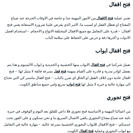
فتح اقفال
تعتبر عملية
فتح الاقفال
من الامور المهمة جدا و خاصة في الاوقات الحرجة عند ضياع
المفتاح او تعطل القفل او لسبب ما، الامر الذي يفرض علينا ضرورة الاستعانة بفني فتح
اقفال: – قدرة على التعامل مع جميع الاقفال المختلفة الانواع و الاحجام. – استخدام افضل
الادوات و اكثرها دقة و حرص على الحفاظ على سلامة الباب.
فتح اقفال ابواب
تعمل شركتنا في
فتح اقفال
الابواب منها الخشبية و الحديدية و ابواب الالمنيوم و هذا يتم
بفضل كوادر مدربة و قادرة على القيام بمهمة
فتح قفل
بسرعة فائقة لا مثيل لها: – فتح
اقفال عادية دون اتلاف القفل او الحاق اي ضرر بالباب. – فتح اقفال ماستر كي التي تحتاج
الى مهارة عالية و خبرة لا مثيل لها
فتح ابواب
سريع وامن جميع مناطق الكويت .
فتح تجوري
من اعمالنا المهمة و الاساسية فتح تجوري فلا داعي للقلق بعد اليوم و الوقوف في حيرة
تامة عند ضياع مفتاح التجوري يكفي الاتصال السريع بنا و نحن سنكون و على الفور تحت
خدمتكم: – فتح الاقفال للابواب التجوري الخشبية بسرعة عالية. – مهارة عالية في التعامل
مع ابواب التجوري وعملية
فتح اقفال
الكويت.