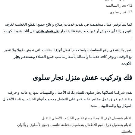
12- نجار السالمية
13- نجار سلوى
كما يتم توفير عمال متخصصة في تقديم خدمات إصلاح وعلاج جميع القطع الخشبية لغرف
النوم وإزالة أي خدوش أو عيوب بحرفية عالية نجار
نقل عفش هندي
نقل أثاث هنود الكويت
.
نتميز بالدقة في رفع المقاسات واستخدام أفضل أنواع الدهانات التي تعيش طويلا ولا تتغير
مع الوقت، ونوفر كافة خدماتنا وأعمالنا بأسعار تناسب جميع العملاء وتسعدهم
نجار
الكويت
.
فك وتركيب عفش منزل نجار سلوى
تقدم شركتنا لعملائها نجار سلوى للقيام بكافة الأعمال والمهمات بمهارة عالية و حرفية
متقنة عبر فريق عمل مختص نخبه قادر على التعامل مع جميع أنواع الخشب و تلبية الأعمال
الموكل بها والمطلوبة … منه:
القيام بتفصيل غرف النوم المصنوعة من الخشب الأصلي الثقيل.
القيام بتفصيل غرف نوم للأطفال بتصاميم مختلفة تناسب جميع الأسلوى و بألوان
تناسبك.