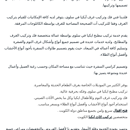
تصميمها وتركيبها.
فلدينا فني فك وتركيب غرف أيكيا في سلوى، يتوفر لديه كافة الإمكانيات للقيام بتركيب
الغرف وفقا للتركيب آت الصحيحة المصاحبة للغرف بواسطة الكاتلوجات المرفقة.
يقدم خدمة تركيب مطبخ ايكيا في سلوى بواسطة عمالة متخصصة فك وتركيب الغرف
والمطابخ، ولديه خدمات عديدة في تصميم جميع أنواع وأشكال غرف النوم والصفرة
وتسليم كافة أعماله في الميعاد، حيث يقوم بتصميم طاولات السفرة بأجود أنواع الأخشاب
وأفضل أنواع الطلاء.
وتصميم كراسي السفرة حيث تتناسب مع مساحة المكان وحسب رغبة العميل وأعمال
عديدة ومتنوعة يتميز بها:
يوفر الكثير من الموديلات الخاصة بغرف الطعام الحديثة والمعاصرة.
تركيب مطبخ ايكيا في سلوى وفكه بحرفية عالية.
فك وتركيب غرف النوم وللأطفال ايكيا وكل ما يخص الأثاث الصيني.
استخدام أجود أنواع الأخشاب وأفضل أنواع الطلاء وبسعر مناسب.
فتح اقفال
سريع وامن بجميع مناطق دولة الكويت .
متخصصين
تركيب اثاث ايكيا
الكويت
ونتميز بجودة الخدمة وقلة الأسعار وتقديم نا لأفضل العروض والتخفيضات ومراعي جميع