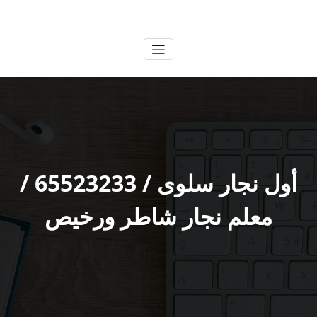
لتجاوز
الكويتية
خدمات وظائف بالكويت
لى
لمحتوى
أول نجار سلوى / 65523233 /
معلم نجار شاطر ورخيص