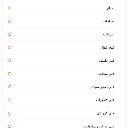
صباغ
طباخات
غسالات
فتح اقفال
فني تكييف
فني ستلايت
فني صحي سباك
فني كاميرات
فني كهربائي
فني مداخن وشفاطات