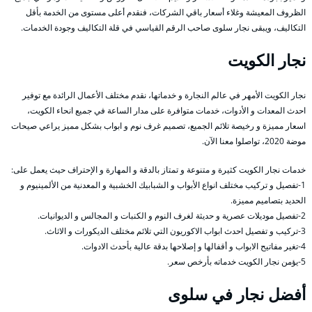
الظروف المعيشة وغلاء أسعار باقي الشركات، فنقدم أعلى مستوى من الخدمة بأقل
التكاليف، ويبقى نجار سلوى صاحب الرقم القياسي في قلة التكاليف وجودة الخدمات.
نجار الكويت
نجار الكويت الأمهر في عالم النجارة و خدماتها، نقدم مختلف الأعمال الرائدة مع توفير
احدث المعدات و الأدوات، خدمات متوافرة على مدار الساعة في جميع انحاء الكويت،
اسعار مميزة و رخيصة تلائم الجميع، تصميم غرف نوم و ابواب بشكل مميز يراعي صيحات
موضة 2020، تواصلوا معنا الآن.
خدمات نجار الكويت كثيرة و متنوعة و تمتاز بالدقة و المهارة و الإحتراف حيث يعمل على:
1-تفصيل و تركيب مختلف انواع الأبواب و الشبابيك الخشبية و المعدنية من الألمينيوم و
الحديد بتصاميم مميزة.
2-تفصيل موديلات عصرية و حديثة لغرف النوم و الكنبات و المجالس و الديوانيات.
3-تركيب و تفصيل احدث ابواب الاكوريون التي تلائم مختلف الديكورات و الاثاث.
4-تغير مفاتيح الابواب و أقفالها و إصلاحها بدقة عالية بأحدث الادوات.
5-يؤمن نجار الكويت خدماته بأرخص سعر.
أفضل نجار في سلوى