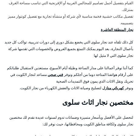
القيام بتفصيل أجمل تصاميم للمجالس العربية أو الإفرنجية التي تناسب مساحة الغرف
بمنزلك.
تفصيل مكاتب خشبية فخمة مناسبة لأي شركة أو منشأة تجارية مع تفصيل كونتوار مميز
بتصميمه.
نجار المنطقة العاشرة
كل ذلك تلقاه عند نجار سلوى التي يخضع بشكل دوري إلى دورات تدريبية، تواكب كل جديد
بأعمال النجارة، بعد اليوم يمكنك التمتع بجميع العروض والخصومات التي تقدمها شركة
نجار سلوى التي لا مثيل لها
كما أننا نوفر أعمالنا على مدار الساعة وطيلة أيام الأسبوع، مستعدين لاستقبال طلباتكم
على أرقام هواتفنا المتاحة دوما من أجلكم ونوفر
فني صحي
مساعد لنجار الكويت في
تحريك ونقل الاثاث الذي يمون فوق التمديدات الصحية
ونوفر
كهربائي منازل
لتصليح وصيانة الاثاث والعفش الكهرباء من نجار الكويت.
مختصين نجار اثاث سلوى
لتحصل على الأفضل وبأسعار متميزة وضمانات تدوم لسنوات عديدة نقدم لك مختصين
نجار سلوى ولكافة مناطق الكويت ومحافظاتها، حيث نوفر لك: