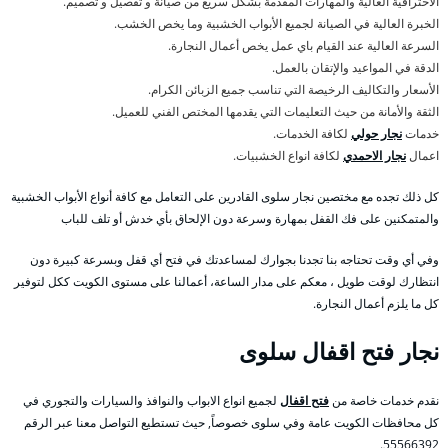
الاحترافية العالية والمهارات المقدمة بشكل سريع من صيانة و تفصيل و تصميم.
الخبرة العالية في الصيانة لجميع الأبواب الخشبية وما يخص الخشب.
السرعة العالية عند القيام باي عمل يخص أعمال النجارة.
الدقة في المواعيد والإتقان بالعمل.
الأسعار والتكاليف الرخيصة التي تناسب جميع الزبائن الكرام.
الثقة والأمانة من حيث التعليمات التي يقدمها المختص الفني للعميل.
خدمات
نجار حولي
لكافة الخدمات.
اعمال
نجار الاحمدي
لكافة انواع الخشبيات.
كل ذلك تجده مع مختصين نجار سلوى القادرين على التعامل مع كافة أنواع الأبواب الخشبية
والمتمكنين على فك القفل بمهارة وسرعة دون الإلحاق بأي خدش أو تلف للباب
وفي أي وقت تحتاجه بنا تجدنا بجوارك لمساعدتك في فتح أي قفل وبسرعة كبيرة دون
انتظارك لوقت طويل ، معكم على مدار الساعة، أعمالنا على مستوى الكويت ككل لتوفير
كل ما يلزم أعمال النجارة.
نجار فتح اقفال سلوى
نقدم خدمات خاصة من
فتح اقفال
لجميع انواع الابواب والنوافذ والسيارات والتجوري في
كل محافظات الكويت عامة وفي سلوى خصوصاً, حيث تستطيع التواصل معنا عبر الرقم
55566392.