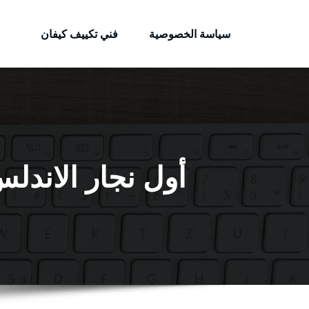
الكويتية
لتجاوز
خدمات وظائف بالكويت
لى
سياسة الخصوصية
فني تكييف كيفان
لمحتوى
أول نجار الاندلس / 65523233 / معلم نجار ش