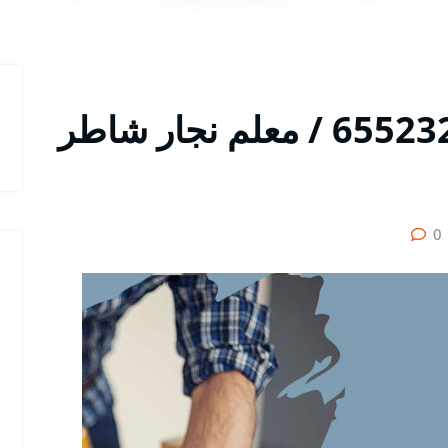
أول نجار الاندلس / 65523233 / معلم نجار شاطر
0